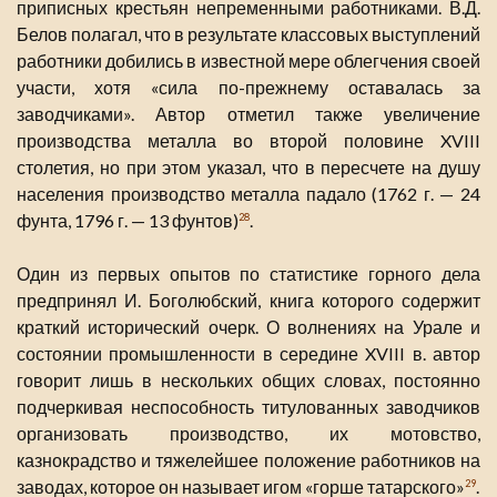
приписных крестьян непременными работниками. В.Д.
Белов полагал, что в результате классовых выступлений
работники добились в известной мере облегчения своей
участи, хотя «сила по-прежнему оставалась за
заводчиками». Автор отметил также увеличение
производства металла во второй половине XVIII
столетия, но при этом указал, что в пересчете на душу
населения производство металла падало (1762 г. — 24
фунта, 1796 г. — 13 фунтов)
.
28
Один из первых опытов по статистике горного дела
предпринял И. Боголюбский, книга которого содержит
краткий исторический очерк. О волнениях на Урале и
состоянии промышленности в середине XVIII в. автор
говорит лишь в нескольких общих словах, постоянно
подчеркивая неспособность титулованных заводчиков
организовать производство, их мотовство,
казнокрадство и тяжелейшее положение работников на
заводах, которое он называет игом «горше татарского»
.
29