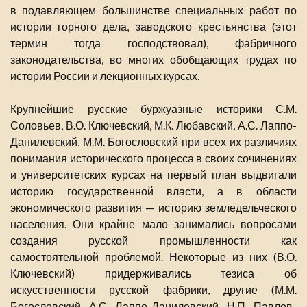
в подавляющем большинстве специальных работ по
истории горного дела, заводского крестьянства (этот
термин тогда господствовал), фабричного
законодательства, во многих обобщающих трудах по
истории России и лекционных курсах.
Крупнейшие русские буржуазные историки С.М.
Соловьев, В.О. Ключевский, М.К. Любавский, А.С. Лаппо-
Данилевский, М.М. Богословский при всех их различиях
понимания исторического процесса в своих сочинениях
и университетских курсах на первый план выдвигали
историю государственной власти, а в области
экономического развития — историю земледельческого
населения. Они крайне мало занимались вопросами
создания русской промышленности как
самостоятельной проблемой. Некоторые из них (В.О.
Ключевский) придерживались тезиса об
искусственности русской фабрики, другие (М.М.
Богословский, А.С. Лаппо-Данилевский, Н.П. Павлов-