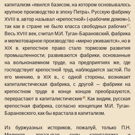
капитализм «явился базисом, на котором основывалось
крупное производство в эпоху Петра». Русскую фабрику
XVIII в. автор называл «крепостной» («рабочим домом»),
так как в стране не было класса свободных рабочих
.
17
Весь XVIII век, считал М.И. Туган-Барановский, фабрика
и мелкотоварное производство «мирно уживаются», но в
XIX в. крепостное право стало тормозом развития
промышленности; развиваются фабрики, основанные
на вольнонаемном труде, на предприятиях же, где
господствует крепостной труд, наблюдается застой. По
его мнению, в XIX в., с одной стороны, возникает
капиталистическая фабрика, с другой — фабрики на
крепостном труде в конце концов преобразуются,
перерастают в капиталистические
. Как видим, русская
18
крепостная фабрика, согласно концепции М.И. Туган-
Барановского, как бы врастала в капитализм.
Из буржуазных историков, пожалуй, только П.Н.
Милюков, доказывая силу капитализма и