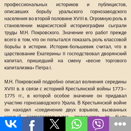
профессиональных историков и публицистов,
описавших борьбу уральского горнозаводского
населения во второй половине XVIII в. Огромную роль в
становлении марксистской историографии сыграли
труды М.Н. Покровского. Значение его работ прежде
всего в том, что он попытался показать роль классовой
борьбы в истории. Историк-большевик считал, что в
царствование Екатерины II господствовал дворянский
капитал, пришедший на смену «весне торгового
капитализма» Петра I.
М.Н. Покровский подробно описал волнения середины
XVIII в. в связи с историей Крестьянской войны 1773—
1775 гг., в которой особое значение он придавал
участию горнозаводского Урала. В Крестьянской войне
он находил «соединение двух взрывов, вызванных
каждый самостоятельными причинами: то были
конечные эпизоды борьбы за свободу уральского
крестьянства, с одной стороны, уральского казачества —