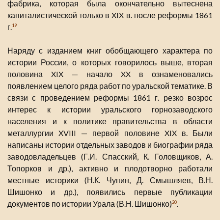
фабрика, которая была окончательно вытеснена
капиталистической только в XIX в. после реформы 1861
г.
19
Наряду с изданием книг обобщающего характера по
истории России, о которых говорилось выше, вторая
половина XIX — начало XX в ознаменовались
появлением целого ряда работ по уральской тематике. В
связи с проведением реформы 1861 г. резко возрос
интерес к истории уральского горнозаводского
населения и к политике правительства в области
металлургии XVIII — первой половине XIX в. Были
написаны истории отдельных заводов и биографии ряда
заводовладельцев (Г.И. Спасский, К. Головщиков, А.
Топорков и др.), активно и плодотворно работали
местные историки (Н.К. Чупин, Д. Смышляев, В.Н.
Шишонко и др.), появились первые публикации
документов по истории Урала (В.Н. Шишонко)
.
20