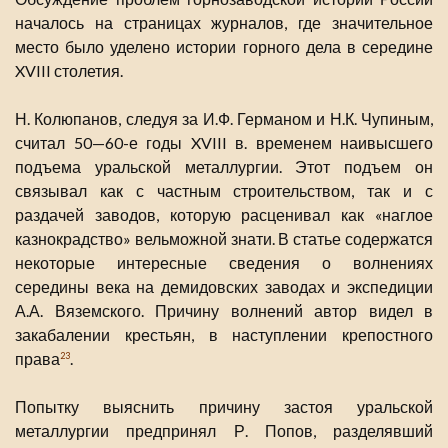
началось на страницах журналов, где значительное
место было уделено истории горного дела в середине
XVIII столетия.
Н. Колюпанов, следуя за И.Ф. Германом и Н.К. Чупиным,
считал 50—60-е годы XVIII в. временем наивысшего
подъема уральской металлургии. Этот подъем он
связывал как с частным строительством, так и с
раздачей заводов, которую расценивал как «наглое
казнокрадство» вельможной знати. В статье содержатся
некоторые интересные сведения о волнениях
середины века на демидовских заводах и экспедиции
А.А. Вяземского. Причину волнений автор видел в
закабалении крестьян, в наступлении крепостного
права
.
23
Попытку выяснить причину застоя уральской
металлургии предпринял Р. Попов, разделявший