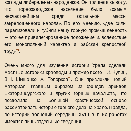
взгляды либеральных народников. Он пришел к выводу,
что горнозаводское население было «самым
несчастнейшим среди остальной массы
закрепощенного народа». По его мнению, «две силы
парализовали и губили нашу горную промышленность
— это ее привилегированное положение и, вследствие
его, монопольный характер и рабский крепостной
труд»
.
24
Очень много для изучения истории Урала сделали
местные историки-краеведы и прежде всего Н.К. Чупин,
В.Н. Шишонко, A. Топорков
. Они привлекли новый
25
материал, главным образом из фондов архивов
Екатеринбургского и других горных начальств, что
позволило на большой фактической основе
рассматривать историю горного дела на Урале. Правда,
по истории волнений середины XVIII в. в их работах
имеются лишь отдельные сведения.