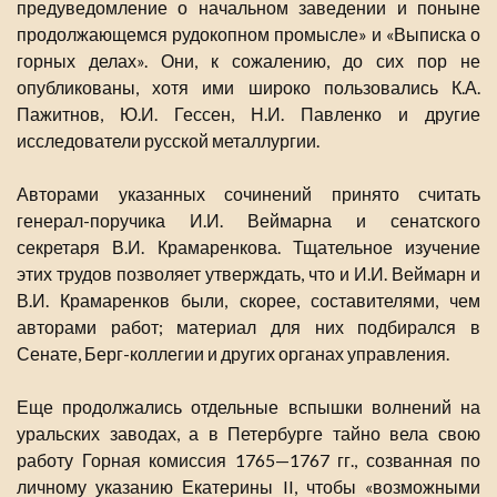
предуведомление о начальном заведении и поныне
продолжающемся рудокопном промысле» и «Выписка о
горных делах». Они, к сожалению, до сих пор не
опубликованы, хотя ими широко пользовались К.А.
Пажитнов, Ю.И. Гессен, Н.И. Павленко и другие
исследователи русской металлургии.
Авторами указанных сочинений принято считать
генерал-поручика И.И. Веймарна и сенатского
секретаря В.И. Крамаренкова. Тщательное изучение
этих трудов позволяет утверждать, что и И.И. Веймарн и
В.И. Крамаренков были, скорее, составителями, чем
авторами работ; материал для них подбирался в
Сенате, Берг-коллегии и других органах управления.
Еще продолжались отдельные вспышки волнений на
уральских заводах, а в Петербурге тайно вела свою
работу Горная комиссия 1765—1767 гг., созванная по
личному указанию Екатерины II, чтобы «возможными