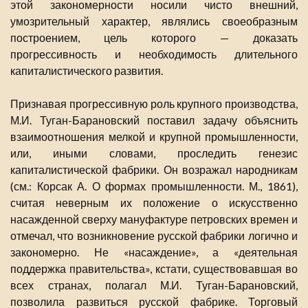
этой закономерности носили чисто внешний,
умозрительный характер, являлись своеобразным
построением, цель которого — доказать
прогрессивность и необходимость длительного
капиталистического развития.
Признавая прогрессивную роль крупного производства,
М.И. Туган-Барановский поставил задачу объяснить
взаимоотношения мелкой и крупной промышленности,
или, иными словами, проследить генезис
капиталистической фабрики. Он возражал народникам
(см.: Корсак А. О формах промышленности. М., 1861),
считая неверным их положение о искусственно
насажденной сверху мануфактуре петровских времен и
отмечал, что возникновение русской фабрики логично и
закономерно. Не «насаждение», а «деятельная
поддержка правительства», кстати, существовавшая во
всех странах, полагал М.И. Туган-Барановский,
позволила развиться русской фабрике. Торговый