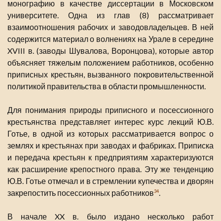
монографию в качестве диссертации в Московском
университете. Одна из глав (8) рассматривает
взаимоотношения рабочих и заводовладельцев. В ней
содержится материал о волнениях на Урале в середине
XVIII в. (заводы Шувалова, Воронцова), которые автор
объясняет тяжелым положением работников, особенно
приписных крестьян, вызванного покровительственной
политикой правительства в области промышленности.
Для понимания природы приписного и посессионного
крестьянства представляет интерес курс лекций Ю.В.
Готье, в одной из которых рассматривается вопрос о
землях и крестьянах при заводах и фабриках. Приписка
и передача крестьян к предприятиям характеризуются
как расширение крепостного права. Эту же тенденцию
Ю.В. Готье отмечал и в стремлении купечества и дворян
закрепостить посессионных работников
.
34
В начале XX в. было издано несколько работ