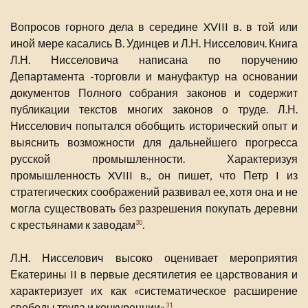
Вопросов горного дела в середине XVIII в. в той или
иной мере касались В. Удинцев и Л.Н. Нисселович. Книга
Л.Н. Нисселовича написана по поручению
Департамента -торговли и мануфактур на основании
документов Полного собрания законов и содержит
публикации текстов многих законов о труде. Л.Н.
Нисселович попытался обобщить исторический опыт и
выяснить возможности для дальнейшего прогресса
русской промышленности. Характеризуя
промышленность XVIII в., он пишет, что Петр I из
стратегических соображений развивал ее, хотя она и не
могла существовать без разрешения покупать деревни
с крестьянами к заводам
.
30
Л.Н. Нисселович высоко оценивает мероприятия
Екатерины II в первые десятилетия ее царствования и
характеризует их как «систематическое расширение
свободы труда и конкуренции»
.
31