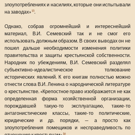
злоупотреблениях и насилиях, которые они испытывали
на заводах»
.
15
Однако, собрав огромнейший и интереснейший
материал, В.И. Семевский так и не смог его
использовать должным образом. В своих выводах он не
пошел дальше необходимости изменения политики
правительства и защиты крестьянской собственности.
Народник по убеждениям, В.И. Семевский разделял
субъективно-идеалистическое толкование
исторических явлений. К его книгам полностью можно
отнести слова В.И. Ленина о народнической литературе
о крестьянстве. «Крепостное право изображается не как
определенная форма хозяйственной организации,
порождавшей такую-то эксплуатацию, такие-то
антагонистические классы, такие-то политические,
юридические и др. порядки, — а просто как
злоупотребления помещиков и несправедливость по
отношению к крестьянам»
.
16