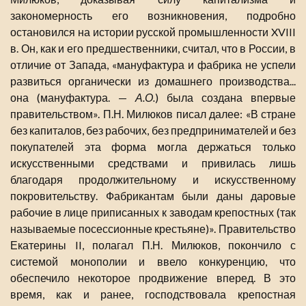
закономерность его возникновения, подробно
остановился на истории русской промышленности XVIII
в. Он, как и его предшественники, считал, что в России, в
отличие от Запада, «мануфактура и фабрика не успели
развиться органически из домашнего производства...
она (мануфактура. —
А.О.
) была создана впервые
правительством». П.Н. Милюков писал далее: «В стране
без капиталов, без рабочих, без предпринимателей и без
покупателей эта форма могла держаться только
искусственными средствами и привилась лишь
благодаря продолжительному и искусственному
покровительству. Фабрикантам были даны даровые
рабочие в лице приписанных к заводам крепостных (так
называемые посессионные крестьяне)». Правительство
Екатерины II, полагал П.Н. Милюков, покончило с
системой монополии и ввело конкуренцию, что
обеспечило некоторое продвижение вперед. В это
время, как и ранее, господствовала крепостная