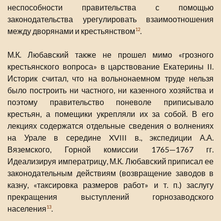
неспособности правительства с помощью
законодательства урегулировать взаимоотношения
между дворянами и крестьянством
.
12
М.К. Любавский также не прошел мимо «грозного
крестьянского вопроса» в царствование Екатерины II.
Историк считал, что на вольнонаемном труде нельзя
было построить ни частного, ни казенного хозяйства и
поэтому правительство поневоле приписывало
крестьян, а помещики укрепляли их за собой. В его
лекциях содержатся отдельные сведения о волнениях
на Урале в середине XVIII в., экспедиции А.А.
Вяземского, Горной комиссии 1765—1767 гг.
Идеализируя императрицу, М.К. Любавский приписал ее
законодательным действиям (возвращение заводов в
казну, «таксировка размеров работ» и т. п.) заслугу
прекращения выступлений горнозаводского
населения
.
13