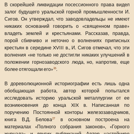
В скорейшей ликвидации посессионного права видел
залог будущего уральской горной промышленности И.
Сигов. Он утверждал, что заводовладельцы не имеют
никаких оснований говорить о «священном праве»
владеть землей и крестьянами. Рассказав, правда,
порой сбивчиво и неточно о волнениях приписных
крестьян в середине XVIII в., И. Сигов отмечал, что эти
волнения «не только не достигли никаких улучшений в
положении горнозаводского люда, но, напротив, еще
более отягощали его»
.
26
В дореволюционной историографии есть лишь одна
обобщающая работа, автор которой попытался
исследовать историю уральской металлургии от ее
возникновения до конца XIX в. Написанная по
поручению Постоянной конторы железозаводчиков,
книга В.Д. Белова
в основном построена на
27
материалах «Полного собрания законов», «Горного
журнала» и других публикаций. Автор настойчиво