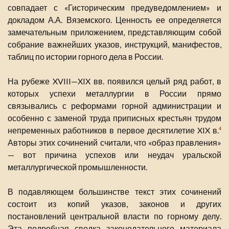
совпадает с «Гисторическим предуведомлением» и
докладом А.А. Вяземского. Ценность ее определяется
замечательным приложением, представляющим собой
собрание важнейших указов, инструкций, манифестов,
таблиц по истории горного дела в России.
На рубеже XVIII—XIX вв. появился целый ряд работ, в
которых успехи металлургии в России прямо
связывались с реформами горной администрации и
особенно с заменой труда приписных крестьян трудом
непременных работников в первое десятилетие XIX в.
4
Авторы этих сочинений считали, что «образ правления»
— вот причина успехов или неудач уральской
металлургической промышленности.
В подавляющем большинстве текст этих сочинений
состоит из копий указов, законов и других
постановлений центральной власти по горному делу.
Эта подробная сводка законодательного материала