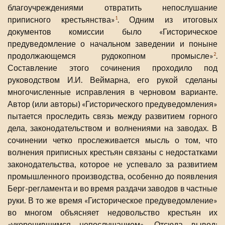
благоучреждениями отвратить непослушание
приписного крестьянства»
. Одним из итоговых
1
документов комиссии было «Гисторическое
предуведомление о начальном заведении и поныне
продолжающемся рудокопном промысле»
.
2
Составление этого сочинения проходило под
руководством И.И. Веймарна, его рукой сделаны
многочисленные исправления в черновом варианте.
Автор (или авторы) «Гисторического предуведомления»
пытается проследить связь между развитием горного
дела, законодательством и волнениями на заводах. В
сочинении четко прослеживается мысль о том, что
волнения приписных крестьян связаны с недостатками
законодательства, которое не успевало за развитием
промышленного производства, особенно до появления
Берг-регламента и во время раздачи заводов в частные
руки. В то же время «Гисторическое предуведомление»
во многом объясняет недовольство крестьян их
«укоренившимся непослушанием». Отсюда вывод: