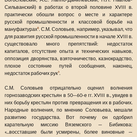
Сильванский) в работах о второй половине XVIII в.
практически обошли вопрос о месте и характере
русской промышленности и классовой борьбе на
мануфактурах
. С.М. Соловьев, например, указывал, что
8
для развития русской промышленности в начале XVIII в.
существовало много препятствий: недостаток
капиталов, отсутствие опыта и технических навыков,
оппозиция дворянства, взяточничество, казнокрадство,
плохое состояние путей сообщения, наконец,
недостаток рабочих рук
.
9
С.М. Соловьев отрицательно оценил волнения
горнозаводских крестьян в 50—60-е гг. XVIII в., увидев в
них борьбу крестьян против превращения их в рабочих.
Народные волнения, по мнению Соловьева, мешали
развитию государства. Вот почему он одобрил
карательную миссию Вяземского — Бибикова:
«...восставшие были усмирены, более виновные —