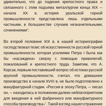
удивительно, что до падения крепостного права и
связанного с этим подъема металлургии конца XIX —
начала XX в. история уральской горной
промышленности представлена лишь отдельными
частными, в большинстве случаев незначительными,
сочинениями
.
6
Во второй половине XIX в. в нашей историографии
господствовал тезис об искусственности русской горной
промышленности, которая усилиями Петра I была как
бы «насаждена» сверху с помощью привилегий,
пожалований и крепостного труда. Заметим, что А.
Корсак, первым поставивший вопрос об истоках русской
крупной промышленности, считал, что домашнее
производство в начале XVIII в. не было подготовлено к
мануфактурной стадии. «Россия в эпоху Петра, — писал
он, — находилась в положении далеко неблагоприятном
для введения в ней фабричного или мануфактурного
способа производства»
. Такой взгляд нашел отражение
7