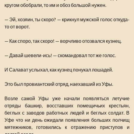
кругом обобрали, то им и обоз большой нужен.
— Эй, хозяин, ты скоро? — крикнул мужской голос откуда-
то от ворот.
— Как споро, так скоро! — ворчливо отозвался кузнец.
— Давай шевели-ись! — скомандовал тот же голос.
И Салават услыхал, как кузнец понукал лошадей.
Это был провиантский отряд, наехавший из Уфы.
Возле самой Уфы уже начали появляться летучие
отряды башкир, восставших помещичьих крестьян,
беглых с заводов работных людей и беглых солдат. В
Уфе что ни день ожидали появления больших полчищ
мятежников, готовились к отражению приступов и