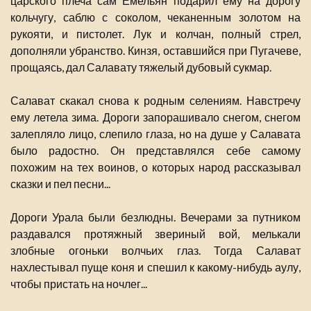
царского плеча сам Емельян подарил ему на дорогу
кольчугу, саблю с соколом, чеканенным золотом на
рукояти, и пистолет. Лук и колчан, полный стрел,
дополняли убранство. Кинзя, оставшийся при Пугачеве,
прощаясь, дал Салавату тяжелый дубовый сукмар.
Салават скакал снова к родным селениям. Навстречу
ему летела зима. Дороги запорашивало снегом, снегом
залепляло лицо, слепило глаза, но на душе у Салавата
было радостно. Он представлялся себе самому
похожим на тех воинов, о которых народ рассказывал
сказки и пел песни...
Дороги Урала были безлюдны. Вечерами за путником
раздавался протяжный звериный вой, мелькали
злобные огоньки волчьих глаз. Тогда Салават
нахлестывал пуще коня и спешил к какому-нибудь аулу,
чтобы пристать на ночлег...