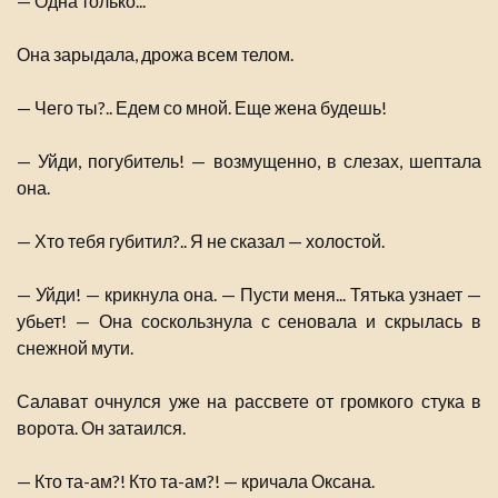
— Одна только...
Она зарыдала, дрожа всем телом.
— Чего ты?.. Едем со мной. Еще жена будешь!
— Уйди, погубитель! — возмущенно, в слезах, шептала
она.
— Хто тебя губитил?.. Я не сказал — холостой.
— Уйди! — крикнула она. — Пусти меня... Тятька узнает —
убьет! — Она соскользнула с сеновала и скрылась в
снежной мути.
Салават очнулся уже на рассвете от громкого стука в
ворота. Он затаился.
— Кто та-ам?! Кто та-ам?! — кричала Оксана.