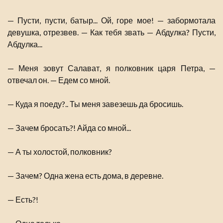
— Пусти, пусти, батыр... Ой, горе мое! — забормотала
девушка, отрезвев. — Как тебя звать — Абдулка? Пусти,
Абдулка...
— Меня зовут Салават, я полковник царя Петра, —
отвечал он. — Едем со мной.
— Куда я поеду?.. Ты меня завезешь да бросишь.
— Зачем бросать?! Айда со мной...
— А ты холостой, полковник?
— Зачем? Одна жена есть дома, в деревне.
— Есть?!