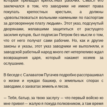
который прельщал крепостных рабочих. Смысл его
заключался в том, что заводчики не имеют права
покупать крепостных крестьян, а должны
«довольствоваться вольными наемными по паспортам
за договоренную плату людьми». Этот указ, подсунутый
дворянами, желавшими защититься от растущего
засилия купцов, был подписан Петром без мысли о том,
что от него получат сами рабочие. Но, как и другие
законы и указы, этот указ заводчики не выполняли, и
заводской работный народ много лет нетерпеливо ждал
возвращения царя, который накажет хозяев за
ослушание.
В беседе с Салаватом Пугачев подробно расспрашивал
о жизни и нуждах башкир, о земельных спорах с
заводами, о захватах земель и лесов.
— Тебя, батыр, за твою заслугу — что первый войско ко
мне привел — жалую я покуда полковником, а там время