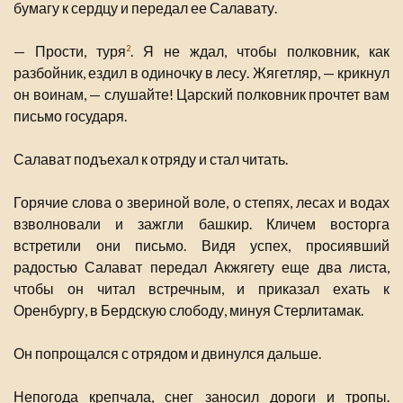
бумагу к сердцу и передал ее Салавату.
— Прости, туря
. Я не ждал, чтобы полковник, как
2
разбойник, ездил в одиночку в лесу. Жягетляр, — крикнул
он воинам, — слушайте! Царский полковник прочтет вам
письмо государя.
Салават подъехал к отряду и стал читать.
Горячие слова о звериной воле, о степях, лесах и водах
взволновали и зажгли башкир. Кличем восторга
встретили они письмо. Видя успех, просиявший
радостью Салават передал Акжягету еще два листа,
чтобы он читал встречным, и приказал ехать к
Оренбургу, в Бердскую слободу, минуя Стерлитамак.
Он попрощался с отрядом и двинулся дальше.
Непогода крепчала, снег заносил дороги и тропы.