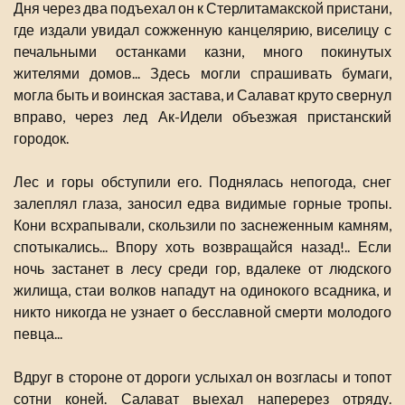
Дня через два подъехал он к Стерлитамакской пристани,
где издали увидал сожженную канцелярию, виселицу с
печальными останками казни, много покинутых
жителями домов... Здесь могли спрашивать бумаги,
могла быть и воинская застава, и Салават круто свернул
вправо, через лед Ак-Идели объезжая пристанский
городок.
Лес и горы обступили его. Поднялась непогода, снег
залеплял глаза, заносил едва видимые горные тропы.
Кони всхрапывали, скользили по заснеженным камням,
спотыкались... Впору хоть возвращайся назад!.. Если
ночь застанет в лесу среди гор, вдалеке от людского
жилища, стаи волков нападут на одинокого всадника, и
никто никогда не узнает о бесславной смерти молодого
певца...
Вдруг в стороне от дороги услыхал он возгласы и топот
сотни коней. Салават выехал наперерез отряду.