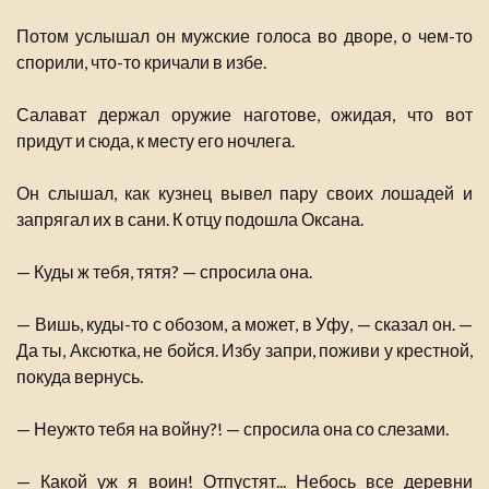
Потом услышал он мужские голоса во дворе, о чем-то
спорили, что-то кричали в избе.
Салават держал оружие наготове, ожидая, что вот
придут и сюда, к месту его ночлега.
Он слышал, как кузнец вывел пару своих лошадей и
запрягал их в сани. К отцу подошла Оксана.
— Куды ж тебя, тятя? — спросила она.
— Вишь, куды-то с обозом, а может, в Уфу, — сказал он. —
Да ты, Аксютка, не бойся. Избу запри, поживи у крестной,
покуда вернусь.
— Неужто тебя на войну?! — спросила она со слезами.
— Какой уж я воин! Отпустят... Небось все деревни