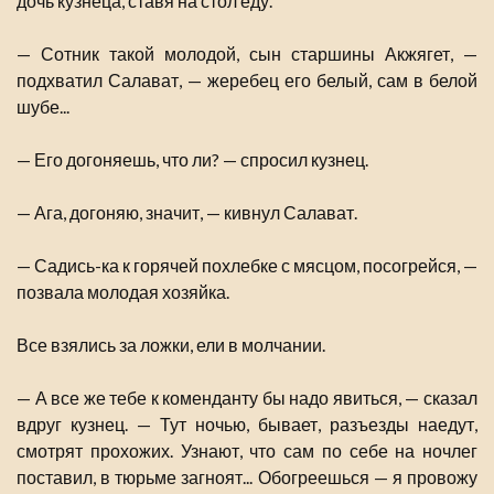
дочь кузнеца, ставя на стол еду.
— Сотник такой молодой, сын старшины Акжягет, —
подхватил Салават, — жеребец его белый, сам в белой
шубе...
— Его догоняешь, что ли? — спросил кузнец.
— Ага, догоняю, значит, — кивнул Салават.
— Садись-ка к горячей похлебке с мясцом, посогрейся, —
позвала молодая хозяйка.
Все взялись за ложки, ели в молчании.
— А все же тебе к коменданту бы надо явиться, — сказал
вдруг кузнец. — Тут ночью, бывает, разъезды наедут,
смотрят прохожих. Узнают, что сам по себе на ночлег
поставил, в тюрьме загноят... Обогреешься — я провожу