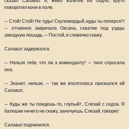
сказал Салават и, живо взлетев на седло, круто
поворотил коня в поле.
— Стой! Стой! Не туды! Скуломордый, куды ты поперся?!
— отчаянно закричала Оксана, схватив под уздцы
заводную лошадь. — Постой, я словечко скажу.
Салават задержался.
— Нельзя тебе, что ли, к коменданту? — тихо спросила
она.
— Значит, нельзя, — так же вполголоса признался ей
Салават.
— Куды же ты поедешь-то, глупый?.. Слезай с седла. Я
батюшке ничего не скажу, заночуешь. Слезай, говорю!
Салават подчинился.