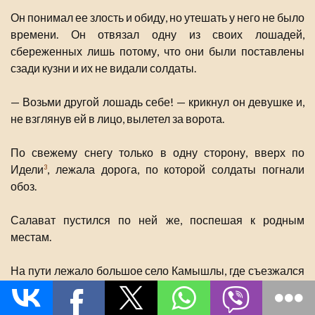
Он понимал ее злость и обиду, но утешать у него не было
времени. Он отвязал одну из своих лошадей,
сбереженных лишь потому, что они были поставлены
сзади кузни и их не видали солдаты.
— Возьми другой лошадь себе! — крикнул он девушке и,
не взглянув ей в лицо, вылетел за ворота.
По свежему снегу только в одну сторону, вверх по
Идели
, лежала дорога, по которой солдаты погнали
3
обоз.
Салават пустился по ней же, поспешая к родным
местам.
На пути лежало большое село Камышлы, где съезжался
богатый базар. Невдалеке от него Салават встретил
скачущих от базара людей. У них на санях были рыба,