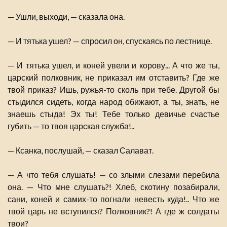
— Ушли, выходи, — сказала она.
— И тятька ушел? — спросил он, спускаясь по лестнице.
— И тятька ушел, и коней увели и корову... А что же ты,
царский полковник, не приказал им отставить? Где же
твой приказ? Ишь, ружья-то сколь при тебе. Другой бы
стыдился сидеть, когда народ обижают, а ты, знать, не
знаешь стыда! Эх ты! Тебе только девичье счастье
губить — то твоя царская служба!..
— Ксанка, послушай, — сказал Салават.
— А что тебя слушать! — со злыми слезами перебила
она. — Что мне слушать?! Хлеб, скотину позабирали,
сани, коней и самих-то погнали невесть куда!.. Что же
твой царь не вступился? Полковник?! А где ж солдаты
твои?