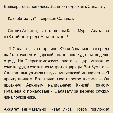
Башкиры остановились. Всадник подъехал к Салавату.
— Как тебя зовут? — спросил Салават.
— Сотник Акжягет, сын старшины Клыч-Мурзы Алакаева
из Катайского рода. А ты кто таков?
— Я Салават, сын старшины Юлая Азналихова из рода
шайтан-кудеев и царский полковник. Куда ты ведешь
отряд? На Стерлитамакскую пристань? Царь указал не
ездить туда, а ехать к нему против царицы. Вот бумага. —
Салават вынул из-за пазухи пугачевский манифест. — Я
прочту воинам. Вот, гляди, мое царское письмо. — Он
протянул Акжягету написанную Кинзей грамоту
Пугачева о пожаловании Салавату за верную службу
чина полковника.
Акжягет внимательно читал лист. Потом приложил