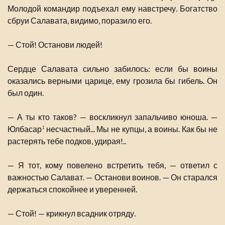
Молодой командир подъехал ему навстречу. Богатство
сбруи Салавата, видимо, поразило его.
— Стой! Останови людей!
Сердце Салавата сильно забилось: если бы воины
оказались верными царице, ему грозила бы гибель. Он
был один.
— А ты кто таков? — воскликнул запальчиво юноша. —
Юлбасар
несчастный... Мы не купцы, а воины. Как бы не
1
растерять тебе подков, удирая!..
— Я тот, кому повелено встретить тебя, — ответил с
важностью Салават. — Останови воинов. — Он старался
держаться спокойнее и уверенней.
— Стой! — крикнул всадник отряду.