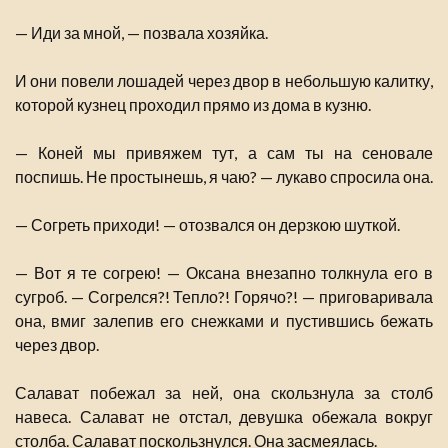
— Иди за мной, — позвала хозяйка.
И они повели лошадей через двор в небольшую калитку,
которой кузнец проходил прямо из дома в кузню.
— Коней мы привяжем тут, а сам ты на сеновале
поспишь. Не простынешь, я чаю? — лукаво спросила она.
— Согреть приходи! — отозвался он дерзкою шуткой.
— Вот я те согрею! — Оксана внезапно толкнула его в
сугроб. — Согрелся?! Тепло?! Горячо?! — приговаривала
она, вмиг залепив его снежками и пустившись бежать
через двор.
Салават побежал за ней, она скользнула за столб
навеса. Салават не отстал, девушка обежала вокруг
столба. Салават поскользнулся. Она засмеялась.