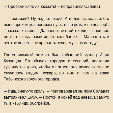
— Проезжий, что ли, сказать! — поправился Салават.
— Проезжий? Ну ладно, входи. А ведаешь, малый, что
ныне прохожих-проезжих пускать по домам не велели?..
— сказал хозяин. — Да ладно, не стой, входи, — поощрил
он гостя, когда заметил его колебание. — Мало кто там
чего не велел — не пропасть человеку в эку погоду!
Гостеприимный хозяин был табынский кузнец Иван
Кузнецов. По обычаю городов и селений, поставив
кузницу на краю, чтобы от огненного ремесла его не
случилось людям пожара, он жил и сам на краю
Табынского соляного городка.
— Ишь, снегу-то сколь! — приговаривал он, пока Салават
вытряхивал шубу. — Постой, я коней под навес, а сам-то
ты в избу иди, обогрейся.