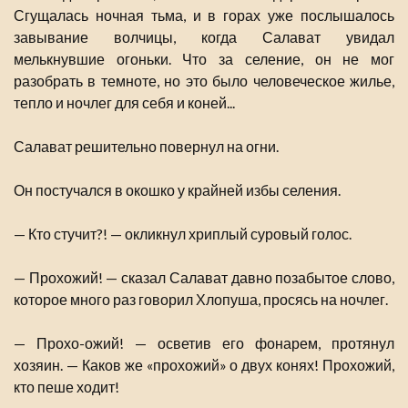
Сгущалась ночная тьма, и в горах уже послышалось
завывание волчицы, когда Салават увидал
мелькнувшие огоньки. Что за селение, он не мог
разобрать в темноте, но это было человеческое жилье,
тепло и ночлег для себя и коней...
Салават решительно повернул на огни.
Он постучался в окошко у крайней избы селения.
— Кто стучит?! — окликнул хриплый суровый голос.
— Прохожий! — сказал Салават давно позабытое слово,
которое много раз говорил Хлопуша, просясь на ночлег.
— Прохо-ожий! — осветив его фонарем, протянул
хозяин. — Каков же «прохожий» о двух конях! Прохожий,
кто пеше ходит!