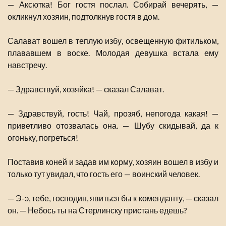
— Аксютка! Бог гостя послал. Собирай вечерять, —
окликнул хозяин, подтолкнув гостя в дом.
Салават вошел в теплую избу, освещенную фитильком,
плававшем в воске. Молодая девушка встала ему
навстречу.
— Здравствуй, хозяйка! — сказал Салават.
— Здравствуй, гость! Чай, прозяб, непогода какая! —
приветливо отозвалась она. — Шубу скидывай, да к
огоньку, погреться!
Поставив коней и задав им корму, хозяин вошел в избу и
только тут увидал, что гость его — воинский человек.
— Э-э, тебе, господин, явиться бы к коменданту, — сказал
он. — Небось ты на Стерлинску пристань едешь?