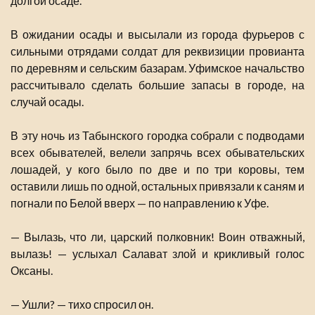
долгой осаде.
В ожидании осады и высылали из города фурьеров с
сильными отрядами солдат для реквизиции провианта
по деревням и сельским базарам. Уфимское начальство
рассчитывало сделать большие запасы в городе, на
случай осады.
В эту ночь из Табынского городка собрали с подводами
всех обывателей, велели запрячь всех обывательских
лошадей, у кого было по две и по три коровы, тем
оставили лишь по одной, остальных привязали к саням и
погнали по Белой вверх — по направлению к Уфе.
— Вылазь, что ли, царский полковник! Воин отважный,
вылазь! — услыхал Салават злой и крикливый голос
Оксаны.
— Ушли? — тихо спросил он.