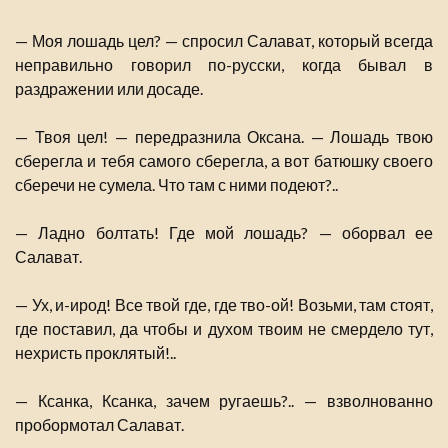
— Моя лошадь цел? — спросил Салават, который всегда
неправильно говорил по-русски, когда бывал в
раздражении или досаде.
— Твоя цел! — передразнила Оксана. — Лошадь твою
сберегла и тебя самого сберегла, а вот батюшку своего
сберечи не сумела. Что там с ними подеют?..
— Ладно болтать! Где мой лошадь? — оборвал ее
Салават.
— Ух, и-ирод! Все твой где, где тво-ой! Возьми, там стоят,
где поставил, да чтобы и духом твоим не смердело тут,
нехристь проклятый!..
— Ксанка, Ксанка, зачем ругаешь?.. — взволнованно
пробормотал Салават.