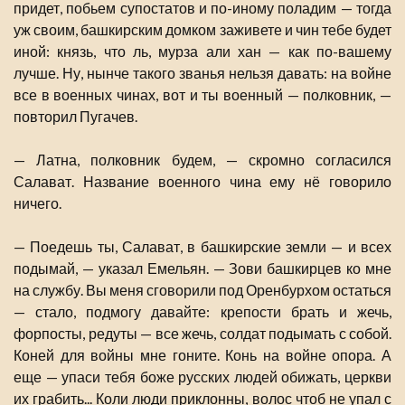
придет, побьем супостатов и по-иному поладим — тогда
уж своим, башкирским домком заживете и чин тебе будет
иной: князь, что ль, мурза али хан — как по-вашему
лучше. Ну, нынче такого званья нельзя давать: на войне
все в военных чинах, вот и ты военный — полковник, —
повторил Пугачев.
— Латна, полковник будем, — скромно согласился
Салават. Название военного чина ему нё говорило
ничего.
— Поедешь ты, Салават, в башкирские земли — и всех
подымай, — указал Емельян. — Зови башкирцев ко мне
на службу. Вы меня сговорили под Оренбурхом остаться
— стало, подмогу давайте: крепости брать и жечь,
форпосты, редуты — все жечь, солдат подымать с собой.
Коней для войны мне гоните. Конь на войне опора. А
еще — упаси тебя боже русских людей обижать, церкви
их грабить... Коли люди приклонны, волос чтоб не упал с