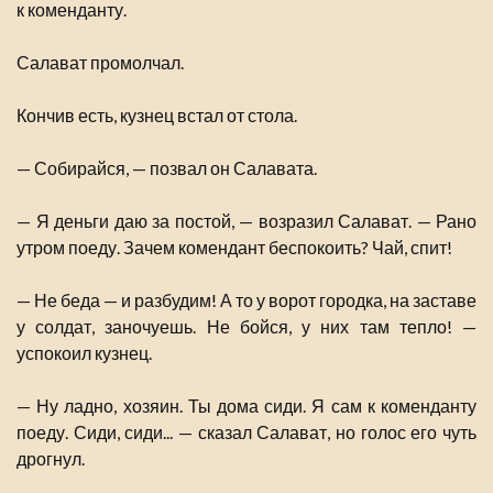
к коменданту.
Салават промолчал.
Кончив есть, кузнец встал от стола.
— Собирайся, — позвал он Салавата.
— Я деньги даю за постой, — возразил Салават. — Рано
утром поеду. Зачем комендант беспокоить? Чай, спит!
— Не беда — и разбудим! А то у ворот городка, на заставе
у солдат, заночуешь. Не бойся, у них там тепло! —
успокоил кузнец.
— Ну ладно, хозяин. Ты дома сиди. Я сам к коменданту
поеду. Сиди, сиди... — сказал Салават, но голос его чуть
дрогнул.