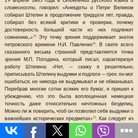
словесности
, говорил: «Анекдоты о Петре Великом
собирал Штелин в продолжение тридцати лет, правда,
собирал без всякой критики и проверки, почему
достоверность большей части из них подлежит
сомнению...»
Эту точку зрения поддерживает знаток
29
петровского времени Н.И. Павленко
. В свете всего
30
сказанного весьма странной представляется точка
зрения М.П. Погодина, который писал, характеризуя
работу Штелина: «Нет, — скажу я решительно,
приписывать Штелину выдумки и подлоги — грех: он мог
ошибаться, но никогда не выдумывал и не обманывал.
Перебрав многие сотни всяких его бумаг, я пришел к
убеждению, что это была воплощенная немецкая
точность даже относительно ничтожных безделиц.
Можно ли ж поверить, чтоб он позволил себе выдумки о
важнейших исторических предметах»
. Как следует из
31
нашего исследования, Штелин грешил не только против
«ничтожных безделиц», но и против более серьезных