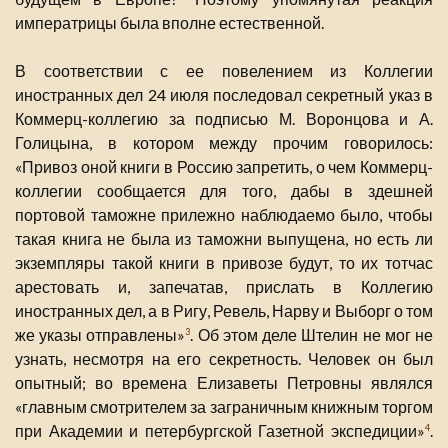
императрицы была вполне естественной.
В соответствии с ее повелением из Коллегии
иностранных дел 24 июля последовал секретный указ в
Коммерц-коллегию за подписью М. Воронцова и А.
Голицына, в котором между прочим говорилось:
«Привоз оной книги в Россию запретить, о чем Коммерц-
коллегии сообщается для того, дабы в здешней
портовой таможне прилежно наблюдаемо было, чтобы
такая книга не была из таможни выпущена, но есть ли
экземпляры такой книги в привозе будут, то их тотчас
арестовать и, запечатав, прислать в Коллегию
иностранных дел, а в Ригу, Ревель, Нарву и Выборг о том
же указы отправлены»
. Об этом деле Штелин не мог не
3
узнать, несмотря на его секретность. Человек он был
опытный; во времена Елизаветы Петровны являлся
«главным смотрителем за заграничным книжным торгом
при Академии и петербургской Газетной экспедиции»
.
4