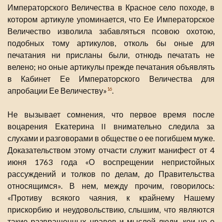
Императорского Величества в Красное село походе, в
котором артикуле упоминается, что Ее Императорское
Величество изволила забавляться псовою охотою,
подобных тому артикулов, отколь бы оные для
печатания ни присланы были, отнюдь печатать не
велено; но оные артикулы прежде печатания объявлять
в Кабинет Ее Императорского Величества для
апробации Ее Величеству»
.
16
Не вызывает сомнения, что первое время после
воцарения Екатерина II внимательно следила за
слухами и разговорами в обществе о ее погибшем муже.
Доказательством этому отчасти служит манифест от 4
июня 1763 года «О воспрещении непристойных
рассуждений и толков по делам, до Правительства
относящимся». В нем, между прочим, говорилось:
«Противу всякого чаяния, к крайнему Нашему
прискорбию и неудовольствию, слышим, что являются
такие развращенных нравов и мыслей люди, кои не о