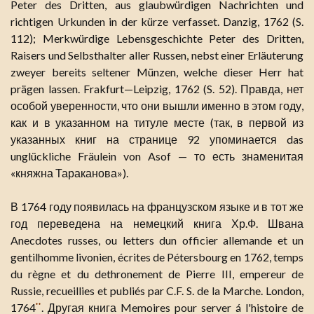
Peter des Dritten, aus glaubwürdigen Nachrichten und
richtigen Urkunden in der kürze verfasset. Danzig, 1762 (S.
112); Merkwürdige Lebensgeschichte Peter des Dritten,
Raisers und Selbsthalter aller Russen, nebst einer Erläuterung
zweyer bereits seltener Münzen, welche dieser Herr hat
prägen lassen. Frakfurt—Leipzig, 1762 (S. 52). Правда, нет
особой уверенности, что они вышли именно в этом году,
как и в указанном на титуле месте (так, в первой из
указанных книг на странице 92 упоминается das
unglückliche Fräulein von Asof — то есть знаменитая
«княжна Тараканова»).
В 1764 году появилась на французском языке и в тот же
год переведена на немецкий книга Хр.Ф. Швана
Anecdotes russes, ou letters dun officier allemande et un
gentilhomme livonien, écrites de Pétersbourg en 1762, temps
du règne et du dethronement de Pierre III, empereur de
Russie, recueillies et publiés par C.F. S. de la Marche. London,
1764
. Другая книга Memoires pour server á l'histoire de
**