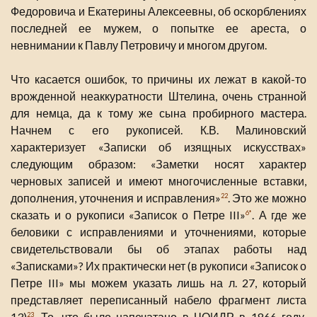
Федоровича и Екатерины Алексеевны, об оскорблениях
последней ее мужем, о попытке ее ареста, о
невнимании к Павлу Петровичу и многом другом.
Что касается ошибок, то причины их лежат в какой-то
врожденной неаккуратности Штелина, очень странной
для немца, да к тому же сына пробирного мастера.
Начнем с его рукописей. К.В. Малиновский
характеризует «Записки об изящных искусствах»
следующим образом: «Заметки носят характер
черновых записей и имеют многочисленные вставки,
дополнения, уточнения и исправления»
. Это же можно
22
сказать и о рукописи «Записок о Петре III»
. А где же
6*
беловики с исправлениями и уточнениями, которые
свидетельствовали бы об этапах работы над
«Записками»? Их практически нет (в рукописи «Записок о
Петре III» мы можем указать лишь на л. 27, который
представляет переписанный набело фрагмент листа
13)
. То, что было напечатано в ЧОИДР в 1866 году,
23