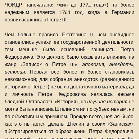
ЧОИДР напечатано: «жил до 177... года»), то более
надежным является 1764 год, когда в Германии
появилась книга о Петре III.
Чем больше правила Екатерина II, чем очевиднее
становились успехи ее государственной деятельности,
тем меньше было оснований защищать Петра
Федоровича. Это должно было оказывать влияние на
жанр «Записок о Петре III»:
апология, анекдоты,
история
. Первая все более и более становилась
невозможной; для собрания анекдотов (равноценного
историям о Петре I) не было достаточного материала, да
и личность Петра Федоровича являлась весьма
бледной. Оставалась «История», но
научная история
не
могла быть написана Штелином ни по субъективным, ни
по объективным причинам. Прежде всего, нельзя было,
как это пытается делать Штелин в своих «Записках»,
абстрагироваться от образа жены Петра Федоровича,
сыгравшей столь значительную роль в его судьбе.