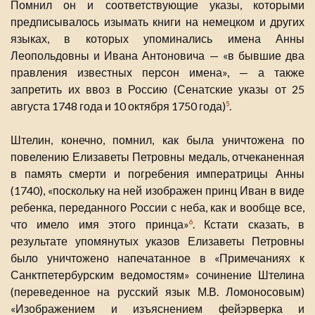
Помнил он и соответствующие указы, которыми
предписывалось изымать книги на немецком и других
языках, в которых упоминались имена Анны
Леопольдовны и Ивана Антоновича — «в бывшие два
правления известных персон имена», — а также
запретить их ввоз в Россию (Сенатские указы от 25
августа 1748 года и 10 октября 1750 года)
.
5
Штелин, конечно, помнил, как была уничтожена по
повелению Елизаветы Петровны медаль, отчеканенная
в память смерти и погребения императрицы Анны
(1740), «поскольку на ней изображен принц Иван в виде
ребенка, переданного России с неба, как и вообще все,
что имело имя этого принца»
. Кстати сказать, в
6
результате упомянутых указов Елизаветы Петровны
было уничтожено напечатанное в «Примечаниях к
Санктпетербурским ведомостям» сочинение Штелина
(переведенное на русский язык М.В. Ломоносовым)
«Изображением и изъяснением фейэрверка и