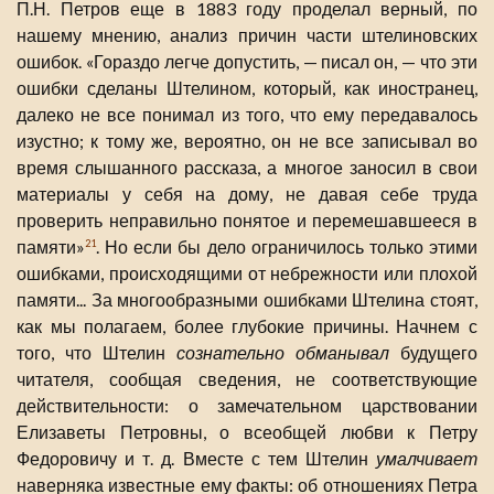
П.Н. Петров еще в 1883 году проделал верный, по
нашему мнению, анализ причин части штелиновских
ошибок. «Гораздо легче допустить, — писал он, — что эти
ошибки сделаны Штелином, который, как иностранец,
далеко не все понимал из того, что ему передавалось
изустно; к тому же, вероятно, он не все записывал во
время слышанного рассказа, а многое заносил в свои
материалы у себя на дому, не давая себе труда
проверить неправильно понятое и перемешавшееся в
памяти»
. Но если бы дело ограничилось только этими
21
ошибками, происходящими от небрежности или плохой
памяти... За многообразными ошибками Штелина стоят,
как мы полагаем, более глубокие причины. Начнем с
того, что Штелин
сознательно обманывал
будущего
читателя, сообщая сведения, не соответствующие
действительности: о замечательном царствовании
Елизаветы Петровны, о всеобщей любви к Петру
Федоровичу и т. д. Вместе с тем Штелин
умалчивает
наверняка известные ему факты: об отношениях Петра