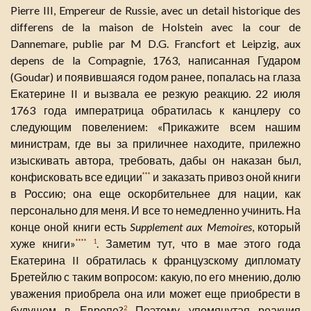
Pierre III, Empereur de Russie, avec un detail historique des
differens de la maison de Holstein avec la cour de
Dannemare, publie par M D.G. Francfort et Leipzig, aux
depens de la Compagnie, 1763, написанная Гударом
(Goudar) и появившаяся годом ранее, попалась на глаза
Екатерине II и вызвала ее резкую реакцию. 22 июля
1763 года императрица обратилась к канцлеру со
следующим повелением: «Прикажите всем нашим
министрам, где вы за приличнее находите, прилежно
изыскивать автора, требовать, дабы он наказан был,
конфисковать все едиции
и заказать привоз оной книги
***
в Россию; она еще оскорбительнее для нации, как
персонально для меня. И все то немедленно учинить. На
конце оной книги есть
Supplement aux Memoires
, который
хуже книги»
. Заметим тут, что в мае этого года
****
1
Екатерина II обратилась к французскому дипломату
Бретейлю с таким вопросом: какую, по его мнению, долю
уважения приобрела она или может еще приобрести в
будущем в Европе?
Поэтому упомянутая реакция
2