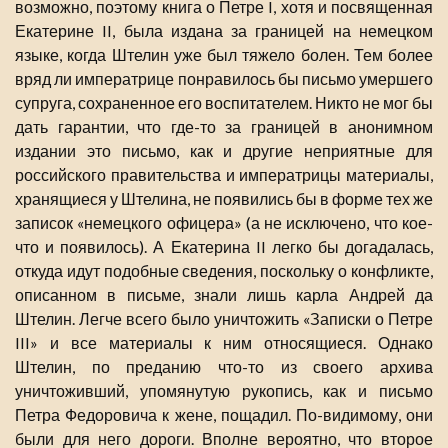
возможно, поэтому книга о Петре I, хотя и посвященная
Екатерине II, была издана за границей на немецком
языке, когда Штелин уже был тяжело болен. Тем более
вряд ли императрице понравилось бы письмо умершего
супруга, сохраненное его воспитателем. Никто не мог бы
дать гарантии, что где-то за границей в анонимном
издании это письмо, как и другие неприятные для
российского правительства и императрицы материалы,
хранящиеся у Штелина, не появились бы в форме тех же
записок «немецкого офицера» (а не исключено, что кое-
что и появилось). А Екатерина II легко бы догадалась,
откуда идут подобные сведения, поскольку о конфликте,
описанном в письме, знали лишь карла Андрей да
Штелин. Легче всего было уничтожить «Записки о Петре
III» и все материалы к ним относящиеся. Однако
Штелин, по преданию что-то из своего архива
уничтоживший, упомянутую рукопись, как и письмо
Петра Федоровича к жене, пощадил. По-видимому, они
были для него дороги. Вполне вероятно, что второе