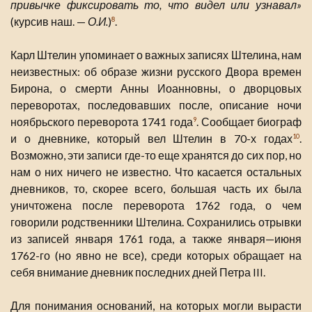
привычке фиксировать то, что видел или узнавал»
(курсив наш. —
О.И.
)
.
8
Карл Штелин упоминает о важных записях Штелина, нам
неизвестных: об образе жизни русского Двора времен
Бирона, о смерти Анны Иоанновны, о дворцовых
переворотах, последовавших после, описание ночи
ноябрьского переворота 1741 года
. Сообщает биограф
9
и о дневнике, который вел Штелин в 70-х годах
.
10
Возможно, эти записи где-то еще хранятся до сих пор, но
нам о них ничего не известно. Что касается остальных
дневников, то, скорее всего, большая часть их была
уничтожена после переворота 1762 года, о чем
говорили родственники Штелина. Сохранились отрывки
из записей января 1761 года, а также января—июня
1762-го (но явно не все), среди которых обращает на
себя внимание дневник последних дней Петра III.
Для понимания оснований, на которых могли вырасти