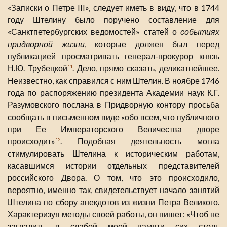
«Записки о Петре III», следует иметь в виду, что в 1744
году Штелину было поручено составление для
«Санктпетербургских ведомостей» статей о
событиях
придворной жизни
, которые должен был перед
публикацией просматривать генерал-прокурор князь
Н.Ю. Трубецкой
. Дело, прямо сказать, деликатнейшее.
11
Неизвестно, как справился с ним Штелин. В ноябре 1746
года по распоряжению президента Академии наук К.Г.
Разумовского послана в Придворную контору просьба
сообщать в письменном виде «обо всем, что публичного
при Ее Императорского Величества дворе
происходит»
. Подобная деятельность могла
12
стимулировать Штелина к историческим работам,
касавшимся истории отдельных представителей
российского Двора. О том, что это происходило,
вероятно, именно так, свидетельствует начало занятий
Штелина по сбору анекдотов из жизни Петра Великого.
Характеризуя методы своей работы, он пишет: «Чтоб не
загладить в слабой моей памяти сих столь