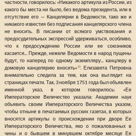
частности, говорилось: «Никакого артикула из России, из
какого бы места ни было, без ведома президента, или в
отсутствие его — Канцелярии в Ведомости, тако же и
никакого известия без подписания канцелярского члена
не вносить. В писании от всякого умствования и
предосудительных экспрессий удерживаться, особливо,
что к предосуждению России или ее союзников
касается... Прежде, нежели Ведомости в народ пущены
будут, то наперед по одному экземпляру... канцлеру в
домовую канцелярию вносить»
. Елизавета Петровна
15
внимательно следила за тем, как она выглядит на
страницах печати. Так, 3 ноября 1751 года был объявлен
именной указ, в котором говорилось: «Ее
Императорское Величество указала: Академии наук
объявить своим Императорского Величества указом,
чтобы отныне в печатаемых русских газетах, в которых
вносятся артикулы о происхождении при дворе Ее
Императорского Величества, яко о пожалованных в
чины и о бывшем в минувшем октябре месяце Ее