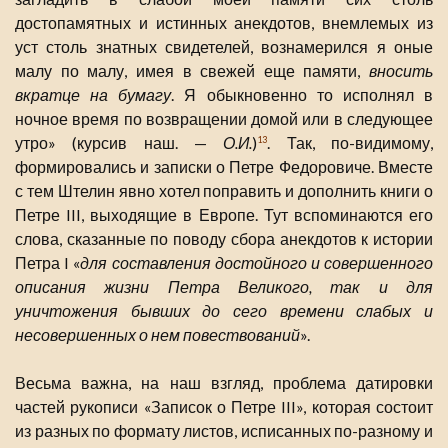
достопамятных и истинных анекдотов, внемлемых из
уст столь знатных свидетелей, вознамерился я оные
малу по малу, имея в свежей еще памяти,
вносить
вкратце на бумагу
. Я обыкновенно то исполнял в
ночное время по возвращении домой или в следующее
утро» (курсив наш. —
О.И.
)
. Так, по-видимому,
13
формировались и записки о Петре Федоровиче. Вместе
с тем Штелин явно хотел поправить и дополнить книги о
Петре III, выходящие в Европе. Тут вспоминаются его
слова, сказанные по поводу сбора анекдотов к истории
Петра I «
для составления достойного и совершенного
описания жизни Петра Великого, так и для
уничтожения бывших до сего времени слабых и
несовершенных о нем повествований
».
Весьма важна, на наш взгляд, проблема датировки
частей рукописи «Записок о Петре III», которая состоит
из разных по формату листов, исписанных по-разному и