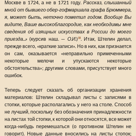
Москве в 1724, а не в 1721 году.
Рассказ, слышанный
мной от бывшего обер-гофмаршала графа Брюммера,
я, может быть, неточно пометил годом. Вообще Вы
видите, Ваше высокоблагородие, как необходимы мне
сведения об изящных искусствах в России до моего
приезда...»
(курсив наш. —
О.И.
)
. Итак, Штелин делал,
18
прежде всего, «краткие записи». Но в них, как признается
он сам, оказывается «неправильно примеченными
некоторые мелочи и упускаются некоторые
обстоятельства»; другими словами, присутствует много
ошибок.
Теперь следует сказать об организации хранения
материалов: Штелин складывал листы с записями в
стопки, которые располагались у него на столе. Способ
не лучший, поскольку без обозначения принадлежности
на листах той стопки, к которой они относятся, все может
когда-нибудь перемешаться (о противном Штелин не
говорит). Новые данные вносились на листы стопок;