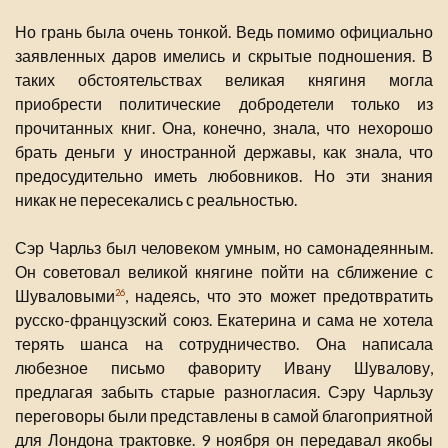
Но грань была очень тонкой. Ведь помимо официально
заявленных даров имелись и скрытые подношения. В
таких обстоятельствах великая княгиня могла
приобрести политические добродетели только из
прочитанных книг. Она, конечно, знала, что нехорошо
брать деньги у иностранной державы, как знала, что
предосудительно иметь любовников. Но эти знания
никак не пересекались с реальностью.
Сэр Чарльз был человеком умным, но самонадеянным.
Он советовал великой княгине пойти на сближение с
Шуваловыми
, надеясь, что это может предотвратить
26
русско-французский союз. Екатерина и сама не хотела
терять шанса на сотрудничество. Она написала
любезное письмо фавориту Ивану Шувалову,
предлагая забыть старые разногласия. Сэру Чарльзу
переговоры были представлены в самой благоприятной
для Лондона трактовке. 9 ноября он передавал якобы