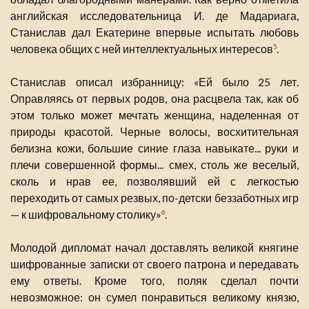
английская исследовательница И. де Мадариага,
Станислав дал Екатерине впервые испытать любовь
человека общих с ней интеллектуальных интересов
.
5
Станислав описал избранницу: «Ей было 25 лет.
Оправляясь от первых родов, она расцвела так, как об
этом только может мечтать женщина, наделенная от
природы красотой. Черные волосы, восхитительная
белизна кожи, большие синие глаза навыкате... руки и
плечи совершенной формы... смех, столь же веселый,
сколь и нрав ее, позволявший ей с легкостью
переходить от самых резвых, по-детски беззаботных игр
— к шифровальному столику»
.
6
Молодой дипломат начал доставлять великой княгине
шифрованные записки от своего патрона и передавать
ему ответы. Кроме того, поляк сделал почти
невозможное: он сумел понравиться великому князю,