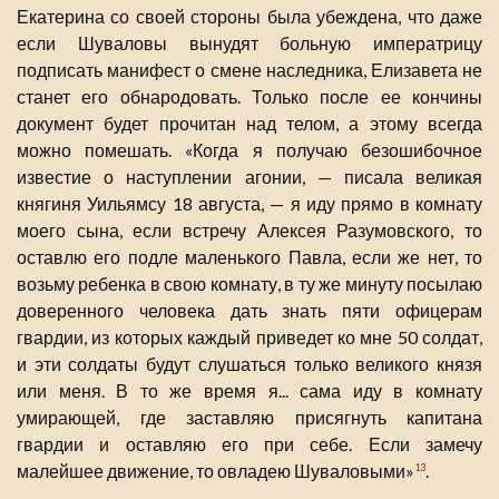
Екатерина со своей стороны была убеждена, что даже
если Шуваловы вынудят больную императрицу
подписать манифест о смене наследника, Елизавета не
станет его обнародовать. Только после ее кончины
документ будет прочитан над телом, а этому всегда
можно помешать. «Когда я получаю безошибочное
известие о наступлении агонии, — писала великая
княгиня Уильямсу 18 августа, — я иду прямо в комнату
моего сына, если встречу Алексея Разумовского, то
оставлю его подле маленького Павла, если же нет, то
возьму ребенка в свою комнату, в ту же минуту посылаю
доверенного человека дать знать пяти офицерам
гвардии, из которых каждый приведет ко мне 50 солдат,
и эти солдаты будут слушаться только великого князя
или меня. В то же время я... сама иду в комнату
умирающей, где заставляю присягнуть капитана
гвардии и оставляю его при себе. Если замечу
малейшее движение, то овладею Шуваловыми»
.
13