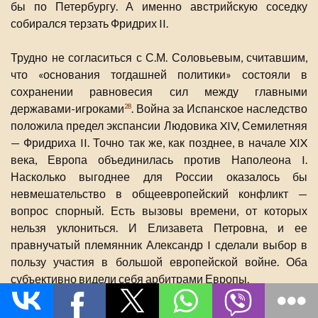
бы по Петербургу. А именно австрийскую соседку
собирался терзать Фридрих II.
Трудно не согласиться с С.М. Соловьевым, считавшим,
что «основания тогдашней политики» состояли в
сохранении равновесия сил между главными
державами-игроками
. Война за Испанское наследство
28
положила предел экспансии Людовика XIV, Семилетняя
— Фридриха II. Точно так же, как позднее, в начале XIX
века, Европа объединилась против Наполеона I.
Насколько выгоднее для России оказалось бы
невмешательство в общеевропейский конфликт —
вопрос спорный. Есть вызовы времени, от которых
нельзя уклониться. И Елизавета Петровна, и ее
правнучатый племянник Александр I сделали выбор в
пользу участия в большой европейской войне. Оба
субъективно видели себя арбитрами Европы.
Как и Наполеон Бонапарт, Фридрих II считал Россию