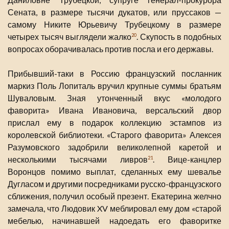
Сената, в размере тысячи дукатов, или пруссаков —
самому Никите Юрьевичу Трубецкому в размере
четырех тысяч выглядели жалко
. Скупость в подобных
20
вопросах оборачивалась против посла и его державы.
Прибывший-таки в Россию французский посланник
маркиз Поль Лопиталь вручил крупные суммы братьям
Шуваловым. Зная утонченный вкус «молодого
фаворита» Ивана Ивановича, версальский двор
прислал ему в подарок коллекцию эстампов из
королевской библиотеки. «Старого фаворита» Алексея
Разумовского задобрили великолепной каретой и
несколькими тысячами ливров
. Вице-канцлер
21
Воронцов помимо выплат, сделанных ему шевалье
Дугласом и другими посредниками русско-французского
сближения, получил особый презент. Екатерина желчно
замечала, что Людовик XV меблировал ему дом «старой
мебелью, начинавшей надоедать его фаворитке