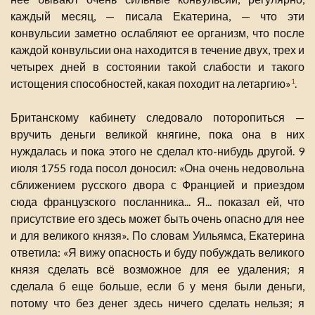
каждый месяц, — писала Екатерина, — что эти
конвульсии заметно ослабляют ее организм, что после
каждой конвульсии она находится в течение двух, трех и
четырех дней в состоянии такой слабости и такого
истощения способностей, какая походит на летаргию»
.
1
Британскому кабинету следовало поторопиться —
вручить деньги великой княгине, пока она в них
нуждалась и пока этого не сделал кто-нибудь другой. 9
июля 1755 года посол доносил: «Она очень недовольна
сближением русского двора с Францией и приездом
сюда французского посланника... Я... показал ей, что
присутствие его здесь может быть очень опасно для нее
и для великого князя». По словам Уильямса, Екатерина
ответила: «Я вижу опасность и буду побуждать великого
князя сделать всё возможное для ее удаления; я
сделала б еще больше, если б у меня были деньги,
потому что без денег здесь ничего сделать нельзя; я