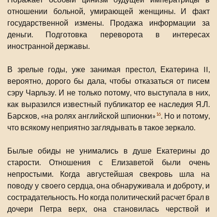
отношении больной, умирающей женщины. И факт
государственной измены. Продажа информации за
деньги. Подготовка переворота в интересах
иностранной державы.
В зрелые годы, уже занимая престол, Екатерина II,
вероятно, дорого бы дала, чтобы отказаться от писем
сэру Чарльзу. И не только потому, что выступала в них,
как выразился известный публикатор ее наследия Я.Л.
Барсков, «на ролях английской шпионки»
. Но и потому,
16
что всякому неприятно заглядывать в такое зеркало.
Былые обиды не унимались в душе Екатерины до
старости. Отношения с Елизаветой были очень
непростыми. Когда августейшая свекровь шла на
поводу у своего сердца, она обнаруживала и доброту, и
сострадательность. Но когда политический расчет брал в
дочери Петра верх, она становилась черствой и