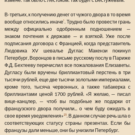
В-третьих, к получению денег от чужого двора в то время
вообще относились иначе
. Трудно было провести грань
*
между официально одобренным подношением —
знаком почтения к державе — и взяткой. Уже после
подписания договора с Францией, когда представитель
Людовика XV шевалье Дуглас Макензи покинул
Петербург, Воронцов в письме русскому послу в Париже
Ф.Д. Бехтееву перечислил все пожалования Елизаветы.
Дугласу были вручены бриллиантовый перстень в три
тысячи рублей, еще две тысячи золотыми империалами,
кроме того, тысяча червонных, а также табакерка с
бриллиантами ценой 1700 рублей. «Я желаю, — писал
вице-канцлер, — чтоб вы подобные же подарки от
французского двора получили... о чем буду ожидать в
свое время уведомления»
. В данном случае речь шла о
25
соответствующих статусу страны презентах. Если бы
французы дали меньше, они бы унизили Петербург.