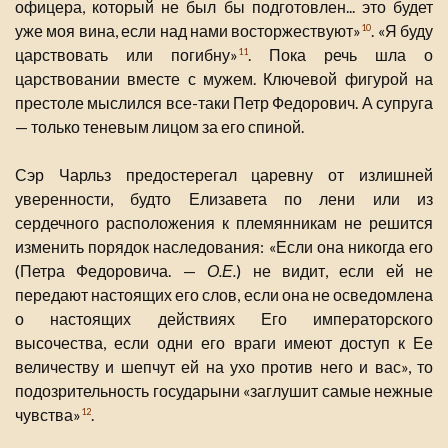
офицера, который не был бы подготовлен... это будет
уже моя вина, если над нами восторжествуют»
. «Я буду
10
царствовать или погибну»
. Пока речь шла о
11
царствовании вместе с мужем. Ключевой фигурой на
престоле мыслился все-таки Петр Федорович. А супруга
— только теневым лицом за его спиной.
Сэр Чарльз предостерегал царевну от излишней
уверенности, будто Елизавета по лени или из
сердечного расположения к племянникам не решится
изменить порядок наследования: «Если она никогда его
(Петра Федоровича. —
О.Е.
) не видит, если ей не
передают настоящих его слов, если она не осведомлена
о настоящих действиях Его императорского
высочества, если одни его враги имеют доступ к Ее
величеству и шепчут ей на ухо против него и вас», то
подозрительность государыни «заглушит самые нежные
чувства»
.
12