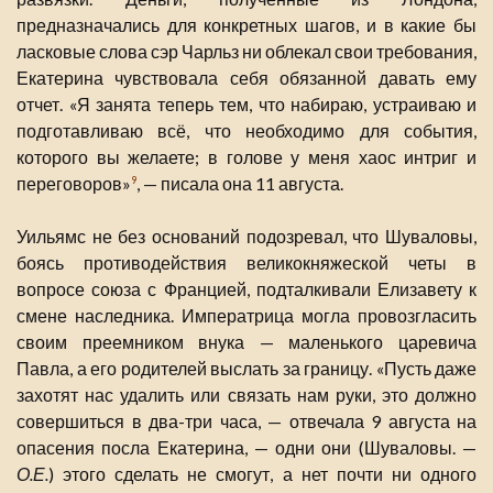
предназначались для конкретных шагов, и в какие бы
ласковые слова сэр Чарльз ни облекал свои требования,
Екатерина чувствовала себя обязанной давать ему
отчет. «Я занята теперь тем, что набираю, устраиваю и
подготавливаю всё, что необходимо для события,
которого вы желаете; в голове у меня хаос интриг и
переговоров»
, — писала она 11 августа.
9
Уильямс не без оснований подозревал, что Шуваловы,
боясь противодействия великокняжеской четы в
вопросе союза с Францией, подталкивали Елизавету к
смене наследника. Императрица могла провозгласить
своим преемником внука — маленького царевича
Павла, а его родителей выслать за границу. «Пусть даже
захотят нас удалить или связать нам руки, это должно
совершиться в два-три часа, — отвечала 9 августа на
опасения посла Екатерина, — одни они (Шуваловы. —
О.Е.
) этого сделать не смогут, а нет почти ни одного