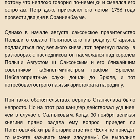
потому что неплохо говорил по-немецки и смеялся его
остротам. Петр даже пригласил его летом 1756 года
провести два дня в Ораниенбауме.
Однако в начале августа саксонское правительство
Польши отозвало Понятовского на родину. Стараясь
подладиться под великого князя, тот перегнул палку: в
разговорах с наследником он насмехался над королем
Польши Августом III Саксонским и его ближайшим
советником кабинет-министром графом Брюлем.
Неблагоприятные слухи дошли до Брюля, и тот
потребовал острого на язык аристократа на родину.
При таких обстоятельствах вернуть Станислава было
непросто. Но на этот раз канцлер действовал удачнее,
чем в случае с Салтыковым. Когда 30 ноября великая
княгиня прямо задала ему вопрос: приедет ли
Понятовский, хитрый старик ответил: «Если не приедет,
то можете называть меня злодеем»
. Он выполнил
7