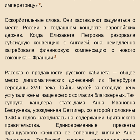
императрицу»
.
18
Оскорбительные слова. Они заставляют задуматься о
месте России в тогдашнем концерте европейских
держав. Когда Елизавета Петровна разорвала
субсидную конвенцию с Англией, она немедленно
затребовала финансовую компенсацию с нового
союзника — Франции
.
19
Рассказ о продажности русского кабинета — общее
место дипломатических донесений из Петербурга
середины XVIII века. Тайны мужей за сходную цену
уступали жены, чаще всего с согласия благоверных. Так,
супруга канцлера статс-дама Анна Ивановна
Бестужева, урожденная Беттигер, со второй половины
1740-х годов находилась на содержании британского
правительства. Единовременные презенты
французского кабинета ее сопернице княгине Анне
Даниловне Трубецкой, супруге генерал-прокурора