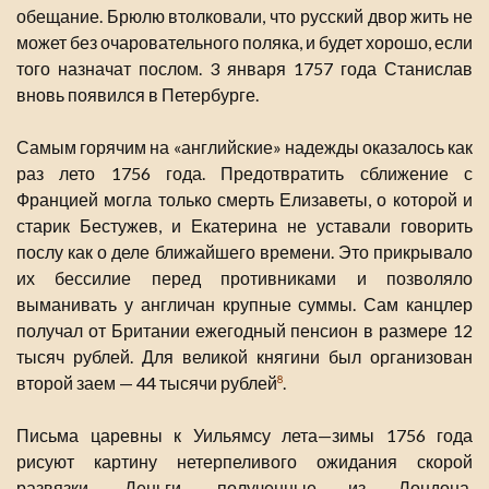
обещание. Брюлю втолковали, что русский двор жить не
может без очаровательного поляка, и будет хорошо, если
того назначат послом. 3 января 1757 года Станислав
вновь появился в Петербурге.
Самым горячим на «английские» надежды оказалось как
раз лето 1756 года. Предотвратить сближение с
Францией могла только смерть Елизаветы, о которой и
старик Бестужев, и Екатерина не уставали говорить
послу как о деле ближайшего времени. Это прикрывало
их бессилие перед противниками и позволяло
выманивать у англичан крупные суммы. Сам канцлер
получал от Британии ежегодный пенсион в размере 12
тысяч рублей. Для великой княгини был организован
второй заем — 44 тысячи рублей
.
8
Письма царевны к Уильямсу лета—зимы 1756 года
рисуют картину нетерпеливого ожидания скорой
развязки. Деньги, полученные из Лондона,