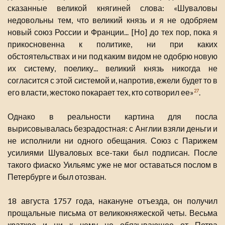
сказанные великой княгиней слова: «Шуваловы
недовольны тем, что великий князь и я не одобряем
новый союз России и Франции... [Но] до тех пор, пока я
прикосновенна к политике, ни при каких
обстоятельствах и ни под каким видом не одобрю новую
их систему, поелику... великий князь никогда не
согласится с этой системой и, напротив, ежели будет то в
его власти, жестоко покарает тех, кто сотворил ее»
.
27
Однако в реальности картина для посла
вырисовывалась безрадостная: с Англии взяли деньги и
не исполнили ни одного обещания. Союз с Парижем
усилиями Шуваловых все-таки был подписан. После
такого фиаско Уильямс уже не мог оставаться послом в
Петербурге и был отозван.
18 августа 1757 года, накануне отъезда, он получил
прощальные письма от великокняжеской четы. Весьма
краткое и ни к чему не обязывающее от Петра