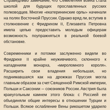
Справедливо замечание, что Семилетняя война стала
школой для будущих прославленных русских
полководцев. Многие «екатерининские орлы» начинали
на полях Восточной Пруссии. Однако вряд ли, вступив в
столкновение с Фридрихом II, Елизавета Петровна
имела целью предоставить молодым офицерам
возможность поупражняться в реальной боевой
обстановке.
Современники и потомки заслуженно видели во
Фридрихе II крайне неуживчивого, склонного к
нападениям монарха, «мироломного короля».
Расширить свои владения небольшая, но
поднимавшаяся как на дрожжах Пруссия могла
главным образом за счет Священной Римской империи,
Польши и Саксонии — союзников России. Австрия была
краеугольным камнем этого блока: с Россией ее
объединяли общие интересы в отношении Турции и
Польши. Всякое ослабление Вены рикошетом ударило