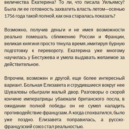
величества Екатерина? То ли, что писала Уильямсу?
Была ли ее готовность захватить власть летом—осенью
1756 года такой полной, как она старалась показать?
Возможно, получив деньги и не имея возможности
реально помешать сближению России и Франции,
великая княгиня просто тянула время, имитируя бурную
подготовку к перевороту. Екатерина уже многому
научилась у Бестужева и умела выдавать желаемое за
действительное.
Впрочем, возможен и другой, еще более интересный
вариант. Больная Елизавета и сгрудившиеся вокруг нее
Шуваловы обыграли малый двор. Разговоры о скорой
кончине императрицы убаюкали британского посла, в
ожидании полной победы он не сумел наладить
противодействие французам. А когда спохватился, было
уже поздно. Елизавета поправилась, а русско-
французский союз стал реальностью.