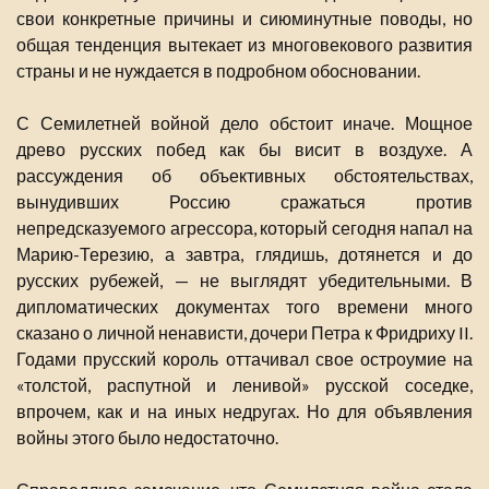
свои конкретные причины и сиюминутные поводы, но
общая тенденция вытекает из многовекового развития
страны и не нуждается в подробном обосновании.
С Семилетней войной дело обстоит иначе. Мощное
древо русских побед как бы висит в воздухе. А
рассуждения об объективных обстоятельствах,
вынудивших Россию сражаться против
непредсказуемого агрессора, который сегодня напал на
Марию-Терезию, а завтра, глядишь, дотянется и до
русских рубежей, — не выглядят убедительными. В
дипломатических документах того времени много
сказано о личной ненависти, дочери Петра к Фридриху II.
Годами прусский король оттачивал свое остроумие на
«толстой, распутной и ленивой» русской соседке,
впрочем, как и на иных недругах. Но для объявления
войны этого было недостаточно.