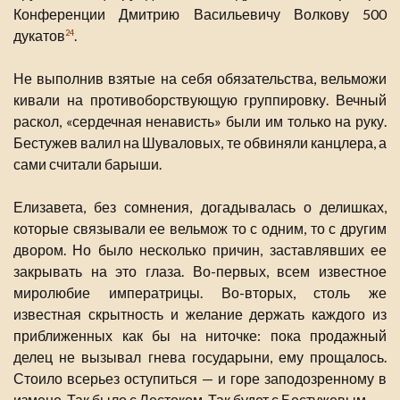
Конференции Дмитрию Васильевичу Волкову 500
дукатов
.
24
Не выполнив взятые на себя обязательства, вельможи
кивали на противоборствующую группировку. Вечный
раскол, «сердечная ненависть» были им только на руку.
Бестужев валил на Шуваловых, те обвиняли канцлера, а
сами считали барыши.
Елизавета, без сомнения, догадывалась о делишках,
которые связывали ее вельмож то с одним, то с другим
двором. Но было несколько причин, заставлявших ее
закрывать на это глаза. Во-первых, всем известное
миролюбие императрицы. Во-вторых, столь же
известная скрытность и желание держать каждого из
приближенных как бы на ниточке: пока продажный
делец не вызывал гнева государыни, ему прощалось.
Стоило всерьез оступиться — и горе заподозренному в
измене. Так было с Лестоком. Так будет с Бестужевым.