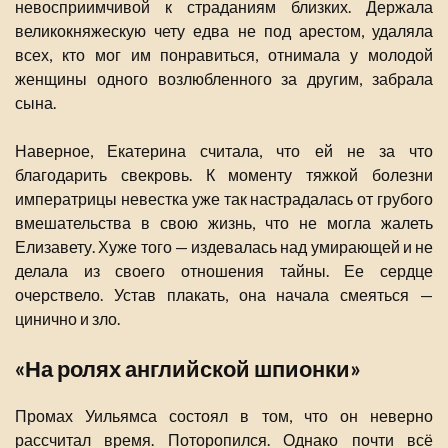
невосприимчивой к страданиям близких. Держала
великокняжескую чету едва не под арестом, удаляла
всех, кто мог им понравиться, отнимала у молодой
женщины одного возлюбленного за другим, забрала
сына.
Наверное, Екатерина считала, что ей не за что
благодарить свекровь. К моменту тяжкой болезни
императрицы невестка уже так настрадалась от грубого
вмешательства в свою жизнь, что не могла жалеть
Елизавету. Хуже того — издевалась над умирающей и не
делала из своего отношения тайны. Ее сердце
очерствело. Устав плакать, она начала смеяться —
цинично и зло.
«На ролях английской шпионки»
Промах Уильямса состоял в том, что он неверно
рассчитал время. Поторопился. Однако почти всё