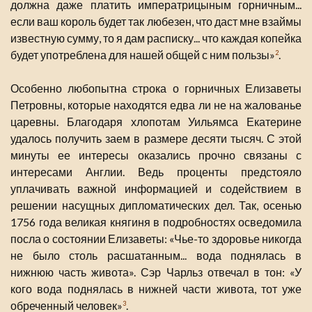
должна даже платить императрицыным горничным...
если ваш король будет так любезен, что даст мне взаймы
известную сумму, то я дам расписку... что каждая копейка
будет употреблена для нашей общей с ним пользы»
.
2
Особенно любопытна строка о горничных Елизаветы
Петровны, которые находятся едва ли не на жалованье
царевны. Благодаря хлопотам Уильямса Екатерине
удалось получить заем в размере десяти тысяч. С этой
минуты ее интересы оказались прочно связаны с
интересами Англии. Ведь проценты предстояло
уплачивать важной информацией и содействием в
решении насущных дипломатических дел. Так, осенью
1756 года великая княгиня в подробностях осведомила
посла о состоянии Елизаветы: «Чье-то здоровье никогда
не было столь расшатанным... вода поднялась в
нижнюю часть живота». Сэр Чарльз отвечал в тон: «У
кого вода поднялась в нижней части живота, тот уже
обреченный человек»
.
3