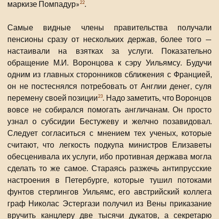
маркизе Помпадур»
.
22
Самые видные члены правительства получали
пенсионы сразу от нескольких держав, более того —
настаивали на взятках за услуги. Показательно
обращение М.И. Воронцова к сэру Уильямсу. Будучи
одним из главных сторонников сближения с Францией,
он не постеснялся потребовать от Англии денег, суля
перемену своей позиции
. Надо заметить, что Воронцов
23
вовсе не собирался помогать англичанам. Он просто
узнал о субсидии Бестужеву и желчно позавидовал.
Следует согласиться с мнением тех ученых, которые
считают, что легкость подкупа министров Елизаветы
обесценивала их услуги, ибо противная держава могла
сделать то же самое. Стараясь разжечь антипрусские
настроения в Петербурге, которые тушил потоками
фунтов стерлингов Уильямс, его австрийский коллега
граф Николас Эстергази получил из Вены приказание
вручить канцлеру две тысячи дукатов, а секретарю