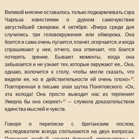
Великой княгине оставалось только подкармливать сэра
Чарльза известиями о дурном самочувствии
августейшей свекрови. 4 октября: «Вчера среди дня
случились три головокружения или обморока. Она
боится и сама очень пугается, плачет, огорчается, и когда
спрашивают у нее, отчего, она отвечает, что боится
потерять зрение. Бывают моменты, когда она
забывается и не узнает тех, которые окружают ее... Она,
однако, волочится к столу, чтобы могли сказать, что
видели ее, но в действительности ей очень плохо»
.
14
Повторенная в письме злая шутка Понятовского: «Ох,
эта колода! Она просто выводит нас из терпения!
Умерла бы она скорее!»
— служила доказательством
15
единства мыслей и чувств.
Говоря о переписке с британским послом,
исследователи всегда спотыкаются на двух вопросах.
Поражает особый цинизм будущей императрицы в