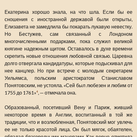
Екатерина хорошо знала, на что шла. Если бы ее
сношения с иностранной державой были открыты,
Елизавета не замедлила бы покарать лукавую невестку.
Но Бестужев, сам связанный с Лондоном
многочисленными подарками, пока служил великой
княгине надежным щитом. Оставалось в духе времени
скрепить новые отношения любовной связью. Царевна
долго отвергала кандидатуры, которые подыскивал для
нее канцлер. Но при встрече с молодым секретарем
Уильямса, польским аристократом Станиславом
Понятовским, не устояла. «Сей был любезен и любим от
1755 до 1761»
, — отмечала она.
4
Образованный, посетивший Вену и Париж, живший
некоторое время в Англии, воспитанный в той же
традиции, что и возлюбленная, Понятовский мог увлечь
ее не только красотой лица. Он был мягок, обаятелен,
обладал благородными манерами. Как верно отметила