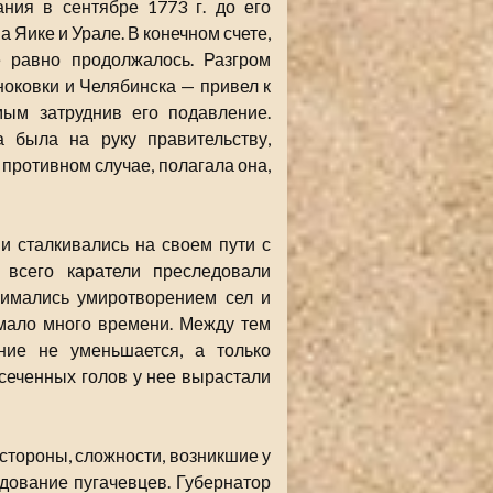
ания в сентябре 1773 г. до его
а Яике и Урале. В конечном счете,
е равно продолжалось. Разгром
ноковки и Челябинска — привел к
ым затруднив его подавление.
а была на руку правительству,
противном случае, полагала она,
 сталкивались на своем пути с
 всего каратели преследовали
нимались умиротворением сел и
имало много времени. Между тем
ание не уменьшается, а только
тсеченных голов у нее вырастали
 стороны, сложности, возникшие у
дование пугачевцев. Губернатор