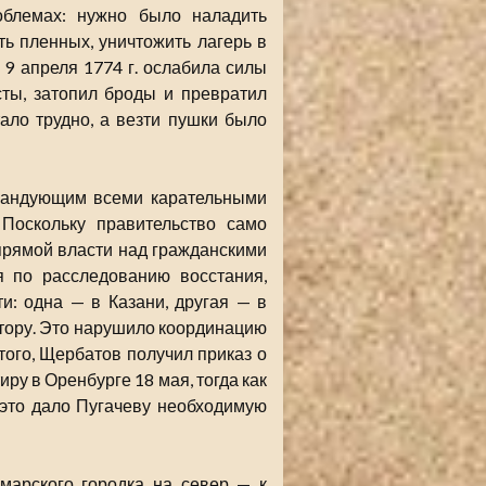
облемах: нужно было наладить
ть пленных, уничтожить лагерь в
 9 апреля 1774 г. ослабила силы
сты, затопил броды и превратил
тало трудно, а везти пушки было
омандующим всеми карательными
Поскольку правительство само
прямой власти над гражданскими
я по расследованию восстания,
и: одна — в Казани, другая — в
тору. Это нарушило координацию
ого, Щербатов получил приказ о
ру в Оренбурге 18 мая, тогда как
 это дало Пугачеву необходимую
марского городка на север — к