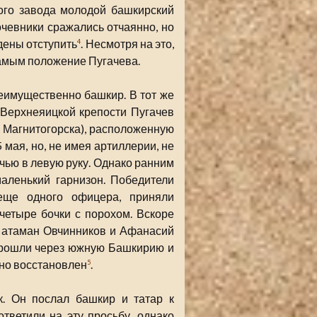
ого завода молодой башкирский
Кочевники сражались отчаянно, но
дены отступить
. Несмотря на это,
4
самым положение Пугачева.
еимущественно башкир. В тот же
 Верхнеяицкой крепости Пугачев
о Магнитогорска), расположенную
мая, но, не имея артиллерии, не
ечью в левую руку. Однако ранним
аленький гарнизон. Победители
еще одного офицера, приняли
четыре бочки с порохом. Вскоре
а атаман Овчинников и Афанасий
прошли через южную Башкирию и
но восстановлен
.
5
к. Он послал башкир и татар к
тветили на эту просьбу, однако