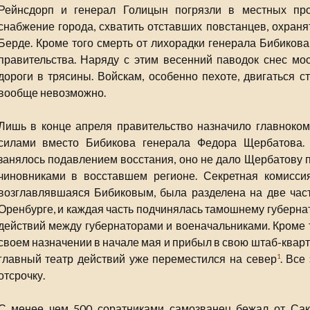
Рейнсдорп и генерал Голицын погрязли в местных пр
снабжение города, схватить отставших повстанцев, охраня
Берде. Кроме того смерть от лихорадки генерала Бибикова
правительства. Наряду с этим весенний паводок снес мо
дороги в трясины. Войскам, особенно пехоте, двигаться с
вообще невозможно.
Лишь в конце апреля правительство назначило главнок
силами вместо Бибикова генерала Федора Щербатова. 
занялось подавлением восстания, оно не дало Щербатову 
чиновниками в восставшем регионе. Секретная комисси
возглавлявшаяся Бибиковым, была разделена на две част
Оренбурге, и каждая часть подчинялась тамошнему губерна
действий между губернаторами и военачальниками. Кроме т
своем назначении в начале мая и прибыл в свою штаб-кварти
главный театр действий уже переместился на север
. Все
1
отсрочку.
С менее чем 500 соратниками самозванец бежал от Сак