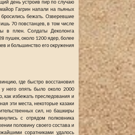
щий день устроив пир по случаю
 майор Гагрин напали на пьяных
ы бросились бежать. Озверевшие
ишь 70 повстанцев, в том числе
ты в плен. Солдаты Деколонга
8 пушек, около 1200 ядер, более
ачев и большинство его окружения
винцию, где быстро восстановил
 у него опять было около 2000
о, как избежать преследования и
зная эти места, некоторые казаки
ительственных сил, но башкиры
кнулись с отрядом полковника
ении половину своего состава и
ижайшими соратниками удалось