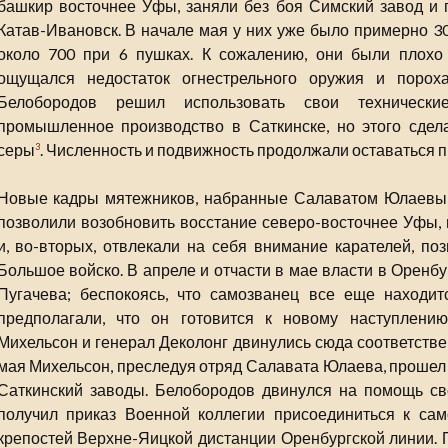
башкир восточнее Уфы, заняли без боя Симский завод и 
Катав-Ивановск. В начале мая у них уже было примерно 30
около 700 при 6 пушках. К сожалению, они были плохо 
ощущался недостаток огнестрельного оружия и порох
Белобородов решил использовать свои технически
промышленное производство в Саткинске, но этого сдела
серы
. Численность и подвижность продолжали оставаться 
3
Новые кадры мятежников, набранные Салаватом Юлаевым
позволили возобновить восстание северо-восточнее Уфы, 
и, во-вторых, отвлекали на себя внимание карателей, по
Большое войско. В апреле и отчасти в мае власти в Оренб
Пугачева; беспокоясь, что самозванец все еще находитс
предполагали, что он готовится к новому наступлению
Михельсон и генерал Деколонг двинулись сюда соответствен
мая Михельсон, преследуя отряд Салавата Юлаева, прошел 
Саткинский заводы. Белобородов двинулся на помощь св
получил приказ Военной коллегии присоединиться к сам
крепостей Верхне-Яицкой дистанции Оренбургской линии.