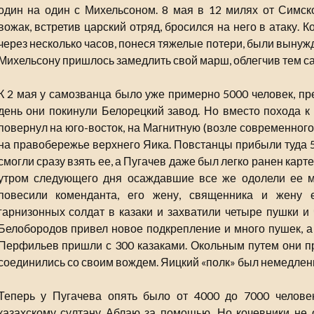
один на один с Михельсоном. 8 мая в 12 милях от Симск
вожак, встретив царский отряд, бросился на него в атаку. 
через несколько часов, понеся тяжелые потери, были вынуж
Михельсону пришлось замедлить свой марш, облегчив тем 
К 2 мая у самозванца было уже примерно 5000 человек, пр
день они покинули Белорецкий завод. Но вместо похода к
повернул на юго-восток, на Магнитную (возле современног
на правобережье верхнего Яика. Повстанцы прибыли туда 5 
смогли сразу взять ее, а Пугачев даже был легко ранен карт
утром следующего дня осаждавшие все же одолели ее м
повесили коменданта, его жену, священника и жену 
гарнизонных солдат в казаки и захватили четыре пушки и 
Белобородов привел новое подкрепление и много пушек, 
Перфильев пришли с 300 казаками. Окольным путем они 
соединились со своим вождем. Яицкий «полк» был немедлен
Теперь у Пугачева опять было от 4000 до 7000 челове
казахскому султану Аблаю за помощью. Но кочевники не о