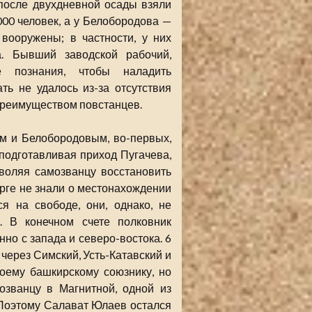
после двухдневной осады взяли
00 человек, а у Белобородова —
вооружены; в частности, у них
а. Бывший заводской рабочий,
е познания, чтобы наладить
ть не удалось из-за отсутствия
преимуществом повстанцев.
 и Белобородовым, во-первых,
подготавливая приход Пугачева,
зволяя самозванцу восстановить
урге не знали о местонахождении
я на свободе, они, однако, не
. В конечном счете полковник
но с запада и северо-востока. 6
через Симский, Усть-Катавский и
оему башкирскому союзнику, но
озванцу в Магнитной, одной из
 Поэтому Салават Юлаев остался