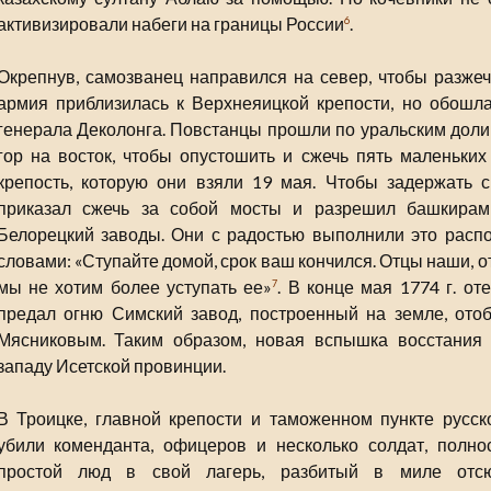
активизировали набеги на границы России
.
6
Окрепнув, самозванец направился на север, чтобы разжеч
армия приблизилась к Верхнеяицкой крепости, но обошла 
генерала Деколонга. Повстанцы прошли по уральским долин
гор на восток, чтобы опустошить и сжечь пять маленьки
крепость, которую они взяли 19 мая. Чтобы задержать с
приказал сжечь за собой мосты и разрешил башкирам
Белорецкий заводы. Они с радостью выполнили это распо
словами: «Ступайте домой, срок ваш кончился. Отцы наши, о
мы не хотим более уступать ее»
. В конце мая 1774 г. о
7
предал огню Симский завод, построенный на земле, от
Мясниковым. Таким образом, новая вспышка восстания
западу Исетской провинции.
В Троицке, главной крепости и таможенном пункте русск
убили коменданта, офицеров и несколько солдат, полно
простой люд в свой лагерь, разбитый в миле отс