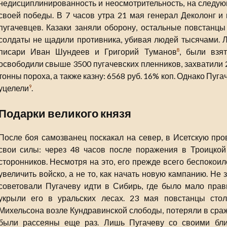
недисциплинированность и неосмотрительность, на следую
своей победы. В 7 часов утра 21 мая генерал Деколонг и
пугачевцев. Казаки заняли оборону, остальные повстанц
солдаты не щадили противника, убивая людей тысячами. Л
писари Иван Шундеев и Григорий Туманов
, были взя
8
освободили свыше 3500 пугачевских пленников, захватили 2
тонны пороха, а также казну: 6568 руб. 16% коп. Однако Пуг
уцелели
.
9
Подарки великого князя
После боя самозванец поскакал на север, в Исетскую про
свои силы: через 48 часов после поражения в Троицкой
сторонников. Несмотря на это, его прежде всего беспокоил
увеличить войско, а не то, как начать новую кампанию. Не 
советовали Пугачеву идти в Сибирь, где было мало прав
укрыли его в уральских лесах. 23 мая повстанцы стол
Михельсона возле Кундравинской слободы, потеряли в сраж
были рассеяны еще раз. Лишь Пугачеву со своими бл