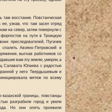
ь там восстание. Повстанческая
ее, узнав, что там засел отряд
ам на север, затем повернули с
х форпостов на пути в Троицкую
воих преследователей, Пугачев
 спалить Авзяно-Петровский и
ряжение, выгнав работников со
тдавшие вам эту землю, умерли, а
тец Салавата Юлаева с радостью
обранной у него Твердышевым и
 инициировала мятеж по всему
о-казахской границы, повстанцы
стью разграбили город и увели
юда. Но они опять проявили