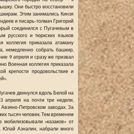
ышку. Они быстро восстановили
ашкирам. Этим занимались Кинзя
ндеев и писарь-толмач Григорий
орый соединился с Пугачевым в
ым русского и тюркских языков
ая коллегия приказала атаману
а, немедленно собрать башкир,
ние 9 апреля и сразу же призвал
нно Военная коллегия приказала
кой крепости продовольствие и
й».
Пугачев двинулся вдоль Белой на
3 апреля на почти три недели,
 Авзяно-Петровском заводах. За
ьких тысяч человек. Тем временем
в мобилизовывали «казаков» от
, Юлай Азналин, набрали много