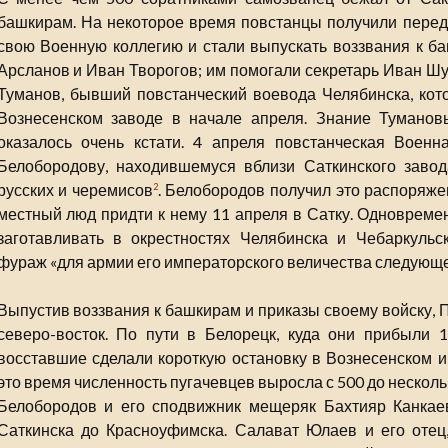
башкирам. На некоторое время повстанцы получили перед
свою Военную коллегию и стали выпускать воззвания к б
Арсланов и Иван Творогов; им помогали секретарь Иван Шу
Туманов, бывший повстанческий воевода Челябинска, кот
Вознесенском заводе в начале апреля. Знание Туманов
оказалось очень кстати. 4 апреля повстанческая Военн
Белобородову, находившемуся вблизи Саткинского завод
русских и черемисов
. Белобородов получил это распоряже
2
местный люд придти к нему 11 апреля в Сатку. Одновреме
заготавливать в окрестностях Челябинска и Чебаркульс
фураж «для армии его императорского величества следующе
Выпустив воззвания к башкирам и приказы своему войску, 
северо-восток. По пути в Белорецк, куда они прибыли 1
восставшие сделали короткую остановку в Вознесенском и
это время численность пугачевцев выросла с 500 до нескол
Белобородов и его сподвижник мещеряк Бахтияр Канкае
Саткинска до Красноуфимска. Салават Юлаев и его отец