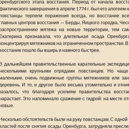
оренбургского этапа восстания. Период от начала восст
фактического завершения в апреле 1774 г. был его апогеем н
повстанцы терпели поражения всегда, но восстание вс
главных центров восстания — Берды, Яицкого городка, Чес
распространению мятежа на новые территории, тем сам
Екатерина признавала, что длительная осада Оренбург
концентрируя мятежников на ограниченном пространстве. В 
восстание пошло бы вширь и намного быстрее.
В дальнейшем правительственные карательные экспедиции
несколькими крупными отрядами повстанцев. Но чаще
маленькие, очень подвижные группы мятежников или за
деревень. И то, и другое было весьма утомительно и отн
казалось, что благодаря усилиям правительства восст
нарастает. Это напоминало сражение с гидрой: на месте о
новые.
Несколько обстоятельств были на руку повстанцам. С одной
властей после снятия осады Оренбурга, затрудняли пресле