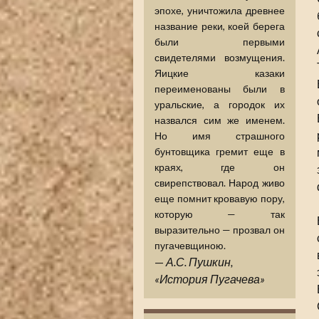
эпохе, уничтожила древнее
название реки, коей берега
были первыми
свидетелями возмущения.
Яицкие казаки
переименованы были в
уральские, а городок их
назвался сим же именем.
Но имя страшного
бунтовщика гремит еще в
краях, где он
свирепствовал. Народ живо
еще помнит кровавую пору,
которую — так
выразительно — прозвал он
пугачевщиною.
—
А.С. Пушкин,
«История Пугачева»