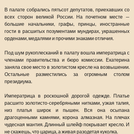
В палате собрались пятьсот депутатов, приехавших со
всех сторон великой России. На почетном месте —
большие начальники, графы, принцы, иностранные
гости в расшитых позументами мундирах, украшенных
орденами, медалями и прочими знаками отличия.
Под шум рукоплесканий в палату вошла императрица с
членами правительства и бюро комиссии. Екатерина
заняла свое место в золотистом кресле на возвышении.
Остальные разместились за огромным столом
президиума.
Императрица в роскошной дорогой одежде. Платье
расшито золотисто-серебряными нитками, узкая талия,
низ платья широк и пышен. Вся она осыпана
драгоценными камнями, корона алмазная. На плечах
чудесная мантия. Длинный шлейф покрывает кресло. И
не скажешь, что царица, а живая разодетая куколка.