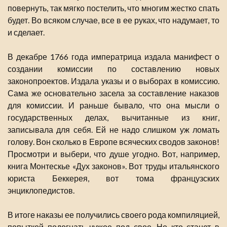
повернуть, так мягко постелить, что многим жестко спать
будет. Во всяком случае, все в ее руках, что надумает, то
и сделает.
В декабре 1766 года императрица издала манифест о
создании комиссии по составлению новых
законопроектов. Издала указы и о выборах в комиссию.
Сама же основательно засела за составление наказов
для комиссии. И раньше бывало, что она мысли о
государственных делах, вычитанные из книг,
записывала для себя. Ей не надо слишком уж ломать
голову. Вон сколько в Европе всяческих сводов законов!
Просмотри и выбери, что душе угодно. Вот, например,
книга Монтескье «Дух законов». Вот труды итальянского
юриста Беккерея, вот тома французских
энциклопедистов.
В итоге наказы ее получились своего рода компиляцией,
попыткой подогнать чужое под свое. Но кто станет в