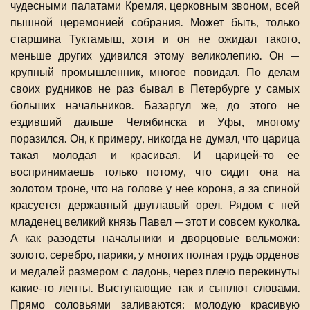
чудесными палатами Кремля, церковным звоном, всей
пышной церемонией собрания. Может быть, только
старшина Туктамыш, хотя и он не ожидал такого,
меньше других удивился этому великолепию. Он —
крупный промышленник, многое повидал. По делам
своих рудников не раз бывал в Петербурге у самых
больших начальников. Базаргул же, до этого не
ездивший дальше Челябинска и Уфы, многому
поразился. Он, к примеру, никогда не думал, что царица
такая молодая и красивая. И царицей-то ее
воспринимаешь только потому, что сидит она на
золотом троне, что на голове у нее корона, а за спиной
красуется державный двуглавый орел. Рядом с ней
младенец великий князь Павел — этот и совсем куколка.
А как разодеты начальники и дворцовые вельможи:
золото, серебро, парики, у многих полная грудь орденов
и медалей размером с ладонь, через плечо перекинуты
какие-то ленты. Выступающие так и сыплют словами.
Прямо соловьями заливаются: молодую красивую