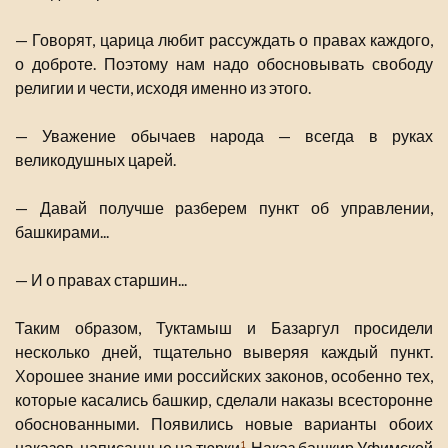
— Говорят, царица любит рассуждать о правах каждого,
о доброте. Поэтому нам надо обосновывать свободу
религии и чести, исходя именно из этого.
— Уважение обычаев народа — всегда в руках
великодушных царей.
— Давай получше разберем пункт об управлении,
башкирами...
— И о правах старшин...
Таким образом, Туктамыш и Базаргул просидели
несколько дней, тщательно выверяя каждый пункт.
Хорошее знание ими российских законов, особенно тех,
которые касались башкир, сделали наказы всесторонне
обоснованными. Появились новые варианты обоих
наказов, написанные на тюрки
. Наказ башкир Уфимской
1