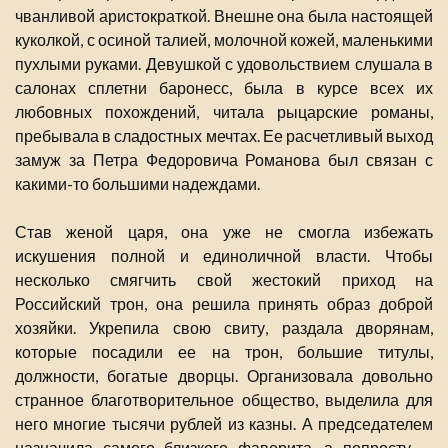
чванливой аристократкой. Внешне она была настоящей
куколкой, с осиной талией, молочной кожей, маленькими
пухлыми руками. Девушкой с удовольствием слушала в
салонах сплетни баронесс, была в курсе всех их
любовных похождений, читала рыцарские романы,
пребывала в сладостных мечтах. Ее расчетливый выход
замуж за Петра Федоровича Романова был связан с
какими-то большими надеждами.
Став женой царя, она уже не смогла избежать
искушения полной и единоличной власти. Чтобы
несколько смягчить свой жестокий приход на
Российский трон, она решила принять образ доброй
хозяйки. Укрепила свою свиту, раздала дворянам,
которые посадили ее на трон, большие титулы,
должности, богатые дворцы. Организовала довольно
странное благотворительное общество, выделила для
него многие тысячи рублей из казны. А председателем
назначила самого близкого фаворита, а попросту —