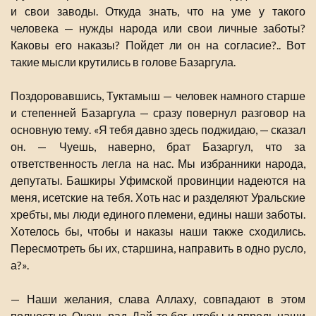
и свои заводы. Откуда знать, что на уме у такого
человека — нужды народа или свои личные заботы?
Каковы его наказы? Пойдет ли он на согласие?.. Вот
такие мысли крутились в голове Базаргула.
Поздоровавшись, Туктамыш — человек намного старше
и степенней Базаргула — сразу повернул разговор на
основную тему. «Я тебя давно здесь поджидаю, — сказал
он. — Чуешь, наверно, брат Базаргул, что за
ответственность легла на нас. Мы избранники народа,
депутаты. Башкиры Уфимской провинции надеются на
меня, исетские на тебя. Хоть нас и разделяют Уральские
хребты, мы люди единого племени, едины наши заботы.
Хотелось бы, чтобы и наказы наши также сходились.
Пересмотреть бы их, старшина, направить в одно русло,
а?».
— Наши желания, слава Аллаху, совпадают в этом
полностью. Очень рад. Дай-то бог, чтобы и впредь наши