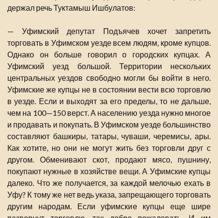
держал речь Туктамыш Ишбулатов:
— Уфимский депутат Подъячев хочет запретить
торговать в Уфимском уезде всем людям, кроме купцов.
Однако он больше говорил о городских купцах. А
Уфимский уезд большой. Территории нескольких
центральных уездов свободно могли бы войти в него.
Уфимские же купцы не в состоянии вести всю торговлю
в уезде. Если и выходят за его пределы, то не дальше,
чем на 100—150 верст. А населению уезда нужно многое
и продавать и покупать. В Уфимском уезде большинство
составляют башкиры, татары, чуваши, черемисы, ары.
Как хотите, но они не могут жить без торговли друг с
другом. Обменивают скот, продают мясо, пушнину,
покупают нужные в хозяйстве вещи. А Уфимские купцы
далеко. Что же получается, за каждой мелочью ехать в
Уфу? К тому же нет ведь указа, запрещающего торговать
другим народам. Если уфимские купцы еще шире
развернут торговлю, так добро пожаловать. И им