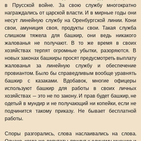
в Прусской войне. За свою службу многократно
награждались от царской власти. И в мирные годы они
несут линейную службу на Оренбургской линии. Кони
свои, амуниция своя, продукты свои. Такая служба
слишком тяжела для башкир, они ведь никакого
жалованья не получают. В то же время в своих
хозяйствах терпят огромные убытки, разоряются. В
новых законах башкиры просят предусмотреть выплату
жалованья за линейную службу и обеспечение
провиантом. Было бы справедливым вообще уравнять
башкир с казаками. Вдобавок, многие офицеры
используют башкир для работы в своих личных
хозяйствах — это не по закону. И прав будет башкир, не
одетый в мундир и не получающий ни копейки, если не
подчинится такому приказу. Не бывает бесплатной
работы.
Споры разгорались, слова наслаивались на слова.
Однако, когда же депутаты придут к единому мнению и