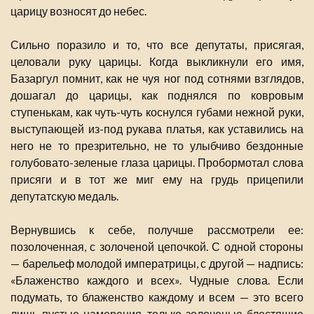
царицу возносят до небес.
Сильно поразило и то, что все депутаты, присягая,
целовали руку царицы. Когда выкликнули его имя,
Базаргул помнит, как не чуя ног под сотнями взглядов,
дошагал до царицы, как поднялся по ковровым
ступенькам, как чуть-чуть коснулся губами нежной руки,
выступающей из-под рукава платья, как уставились на
него не то презрительно, не то улыбчиво бездонные
голубовато-зеленые глаза царицы. Пробормотал слова
присяги и в тот же миг ему на грудь прицепили
депутатскую медаль.
Вернувшись к себе, получше рассмотрели ее:
позолоченная, с золоченой цепочкой. С одной стороны
— барельеф молодой императрицы, с другой — надпись:
«Блаженство каждого и всех». Чудные слова. Если
подумать, то блаженство каждому и всем — это всего
лишь пустые намерения, только золоченые блестящие