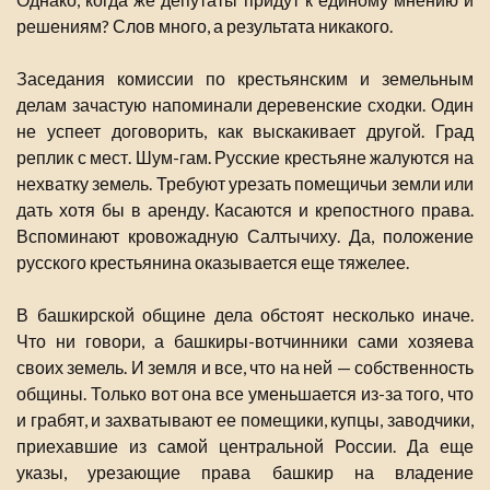
решениям? Слов много, а результата никакого.
Заседания комиссии по крестьянским и земельным
делам зачастую напоминали деревенские сходки. Один
не успеет договорить, как выскакивает другой. Град
реплик с мест. Шум-гам. Русские крестьяне жалуются на
нехватку земель. Требуют урезать помещичьи земли или
дать хотя бы в аренду. Касаются и крепостного права.
Вспоминают кровожадную Салтычиху. Да, положение
русского крестьянина оказывается еще тяжелее.
В башкирской общине дела обстоят несколько иначе.
Что ни говори, а башкиры-вотчинники сами хозяева
своих земель. И земля и все, что на ней — собственность
общины. Только вот она все уменьшается из-за того, что
и грабят, и захватывают ее помещики, купцы, заводчики,
приехавшие из самой центральной России. Да еще
указы, урезающие права башкир на владение