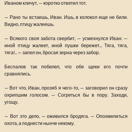
Иваном кличут, — коротко ответил тот.
— Рано ты встаешь, Иван. Ишь, в колокол еще не били.
Видно, птицу жалеешь.
— Всякого своя забота свербит, — усмехнулся Иван: —
иной птицу жалеет, иной пушки бережет... Тяга, тяга,
тяга!.. — запел он, бросая зерна через забор.
Беспалов так побелел, что обе щеки его почти
сравнялись.
— Вот что, Иван, прозяб я чего-то, — заговорил он сразу
охрипшим голосом. — Согреться бы в пору. Заходи,
угощу.
— Вот это дело, — оживился бродяга. — Опохмелиться
охота, а поднести нынче некому.