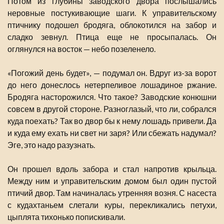
Потом из глубины заводского двора послышались
неровные постукивающие шаги. К управительскому
птичнику подошел бродяга, облокотился на забор и
сладко зевнул. Птица еще не просыпалась. Он
оглянулся на восток — небо позеленело.
«Погожий день будет», — подумал он. Вдруг из-за ворот
до него донеслось нетерпеливое лошадиное ржание.
Бродяга насторожился. Что такое? Заводские конюшни
совсем в другой стороне. Разноглазый, что ли, собрался
куда поехать? Так во двор бы к нему лошадь привели. Да
и куда ему ехать ни свет ни заря? Или сбежать надумал?
Эге, это надо разузнать.
Он прошел вдоль забора и стал напротив крыльца.
Между ним и управительским домом был один пустой
птичий двор. Там начиналась утренняя возня. С насеста
с кудахтаньем слетали куры, перекликались петухи,
цыплята тихонько попискивали.