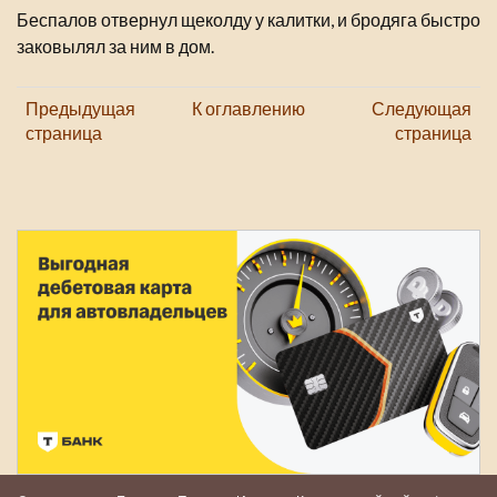
Беспалов отвернул щеколду у калитки, и бродяга быстро
заковылял за ним в дом.
Предыдущая
К оглавлению
Следующая
страница
страница