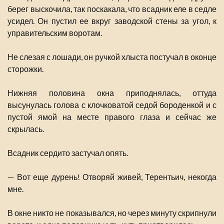
берег выскочила, так поскакала, что всадник еле в седле
усидел. Он пустил ее вкруг заводской стены за угол, к
управительским воротам.
Не слезая с лошади, он ручкой хлыста постучал в оконце
сторожки.
Нижняя половина окна приподнялась, оттуда
высунулась голова с клочковатой седой бороденкой и с
пустой ямой на месте правого глаза и сейчас же
скрылась.
Всадник сердито застучал опять.
— Вот еще дурень! Отворяй живей, Терентьич, некогда
мне.
В окне никто не показывался, но через минуту скрипнули