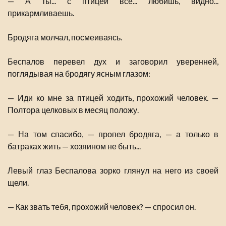
— А ты... с птицей всё... любишь, видно...
прикармливаешь.
Бродяга молчал, посмеиваясь.
Беспалов перевел дух и заговорил уверенней,
поглядывая на бродягу ясным глазом:
— Иди ко мне за птицей ходить, прохожий человек. —
Полтора целковых в месяц положу.
— На том спасибо, — пропел бродяга, — а только в
батраках жить — хозяином не быть...
Левый глаз Беспалова зорко глянул на него из своей
щели.
— Как звать тебя, прохожий человек? — спросил он.