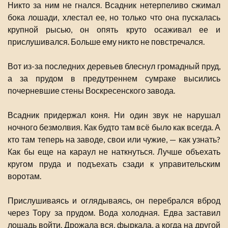
Никто за ним не гнался. Всадник нетерпеливо сжимал
бока лошади, хлестал ее, но только что она пускалась
крупной рысью, он опять круто осаживал ее и
прислушивался. Больше ему никто не повстречался.
Вот из-за последних деревьев блеснул громадный пруд,
а за прудом в предутреннем сумраке высились
почерневшие стены Воскресенского завода.
Всадник придержал коня. Ни один звук не нарушал
ночного безмолвия. Как будто там всё было как всегда. А
кто там теперь на заводе, свои или чужие, — как узнать?
Как бы еще на караул не наткнуться. Лучше объехать
кругом пруда и подъехать сзади к управительским
воротам.
Прислушиваясь и оглядываясь, он перебрался вброд
через Тору за прудом. Вода холодная. Едва заставил
лошадь войти. Дрожала вся, фыркала, а когда на другой