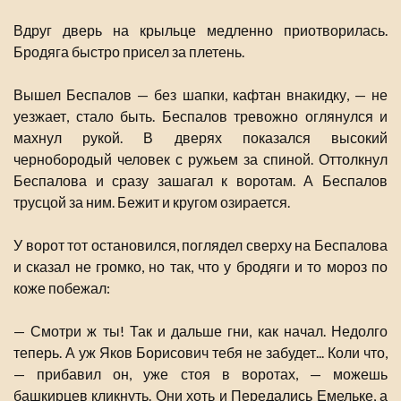
Вдруг дверь на крыльце медленно приотворилась.
Бродяга быстро присел за плетень.
Вышел Беспалов — без шапки, кафтан внакидку, — не
уезжает, стало быть. Беспалов тревожно оглянулся и
махнул рукой. В дверях показался высокий
чернобородый человек с ружьем за спиной. Оттолкнул
Беспалова и сразу зашагал к воротам. А Беспалов
трусцой за ним. Бежит и кругом озирается.
У ворот тот остановился, поглядел сверху на Беспалова
и сказал не громко, но так, что у бродяги и то мороз по
коже побежал:
— Смотри ж ты! Так и дальше гни, как начал. Недолго
теперь. А уж Яков Борисович тебя не забудет... Коли что,
— прибавил он, уже стоя в воротах, — можешь
башкирцев кликнуть. Они хоть и Передались Емельке, а