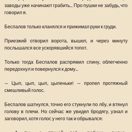
заводы уже начинают грабить... Про пушки не забудь, что
говорил я.
Беспалов только кланялся и прижимал руки к груди.
Приезжий отворил ворота, вышел, и через минуту
послышался все ускорявшийся топот.
Только тогда Беспалов распрямил спину, облегченно
передохнул и повернулся к дому...
— Цып, цып, цып, цыпеньки! — пропел протяжный
смешливый голос.
Беспалов шатнулся, точно его стукнули по лбу, и втянул
голову в плечи. Но сейчас же увидел бродягу, узнал и
заговорил, хотя голос у него так и обрывался: