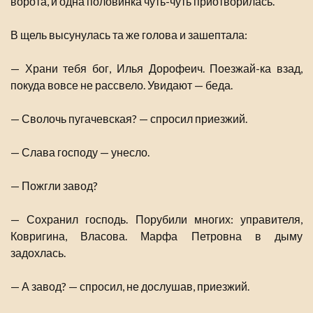
ворота, и одна половинка чуть-чуть приотворилась.
В щель высунулась та же голова и зашептала:
— Храни тебя бог, Илья Дорофеич. Поезжай-ка взад,
покуда вовсе не рассвело. Увидают — беда.
— Сволочь пугачевская? — спросил приезжий.
— Слава господу — унесло.
— Пожгли завод?
— Сохранил господь. Порубили многих: управителя,
Ковригина, Власова. Марфа Петровна в дыму
задохлась.
— А завод? — спросил, не дослушав, приезжий.