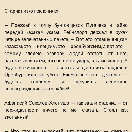
Старик низко поклонился.
— Поезжай в толпу бунтовщиков Пугачева и тайно
передай казакам указы. Рейнсдорп держал в руках
четыре запечатанных пакета. — Вот это отдашь яицким
казакам, это — илецким, это — оренбургским, а вот это —
самому злодею. Уговори людей отстать от него,
рассказывай всем, что он не государь, а самозванец. А
будет возможность — связать и доставить злодея в
Оренбург или же убить. Ежели все это сделаешь —
будешь свободен и получишь денежное
вознаграждение — сто рублей.
Афанасий Соколов-Хлопуша — так звали старика — от
неожиданности ничего не мог сказать. Стоял как
вкопанный.
— Что стоишь, выполняй, что приказано! — крикнул