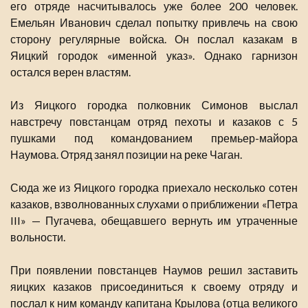
его отряде насчитывалось уже более 200 человек.
Емельян Иванович сделал попытку привлечь на свою
сторону регулярные войска. Он послал казакам в
Яицкий городок «именной указ». Однако гарнизон
остался верен властям.
Из Яицкого городка полковник Симонов выслал
навстречу повстанцам отряд пехоты и казаков с 5
пушками под командованием премьер-майора
Наумова. Отряд занял позиции на реке Чаган.
Сюда же из Яицкого городка приехало несколько сотен
казаков, взволнованных слухами о приближении «Петра
III» — Пугачева, обещавшего вернуть им утраченные
вольности.
При появлении повстанцев Наумов решил заставить
яицких казаков присоединиться к своему отряду и
послал к ним команду капитана Крылова (отца великого