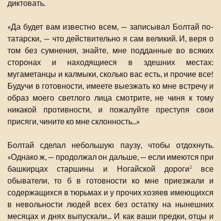
диктовать.
«Да будет вам известно всем, — записывал Болтай по-
татарски, — что действительно я сам великий. И, веря о
том без сумнения, знайте, мне подданные во всяких
сторонах и находящиеся в здешних местах:
мугаметанцы и калмыки, сколько вас есть, и прочие все!
Будучи в готовности, имеете выезжать ко мне встречу и
образ моего светлого лица смотрите, не чиня к тому
никакой противности, и пожалуйте преступя свои
присяги, чините ко мне склонность...»
Болтай сделал небольшую паузу, чтобы отдохнуть.
«Однако ж, — продолжал он дальше, — если имеются при
башкирцах старшины и Ногайской дороги
все
2
обыватели, то б в готовности ко мне приезжали и
содержащихся в тюрьмах и у прочих хозяев имеющихся
в невольности людей всех без остатку на нынешних
месяцах и днях выпускали... И как ваши предки, отцы и