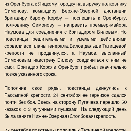
из Оренбурга к Яицкому городку на выручку полковнику
Симонову, командиру Верхне-Озерной дистанции
бригадиру барону Корфу — поспешить к Оренбургу,
полковнику Симонову — направить премьер-майора
Наумова для соединения с бригадиром Биловым. Но
повстанцы решительными и умелыми действиями
сорвали все планы генерала. Билов дальше Татищевой
крепости не продвинулся, а Наумов, высланный
Симоновым навстречу Билову, соединиться с ним не
смог. Бригадир Корф в Оренбург прибыл значительно
позже указанного срока.
Пополнив свои ряды, повстанцы двинулись к
Рассыпной крепости. 24 сентября ее гарнизон сдался
почти без боя. Здесь на сторону Пугачева перешло 50
казаков с 3 чугунными пушками. На следующий день
была занята Нижне-Озерная (Столбовая) крепость.
27 сентября повстанцы подошли к Татищевой крепости.