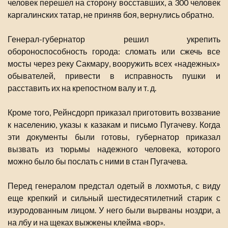
человек перешел на сторону восставших, а 300 человек
каргалинских татар, не приняв боя, вернулись обратно.
Генерал-губернатор решил укрепить
обороноспособность города: сломать или сжечь все
мосты через реку Сакмару, вооружить всех «надежных»
обывателей, привести в исправность пушки и
расставить их на крепостном валу и т. д.
Кроме того, Рейнсдорп приказал приготовить воззвание
к населению, указы к казакам и письмо Пугачеву. Когда
эти документы были готовы, губернатор приказал
вызвать из тюрьмы надежного человека, которого
можно было бы послать с ними в стан Пугачева.
Перед генералом предстал одетый в лохмотья, с виду
еще крепкий и сильный шестидесятилетний старик с
изуродованным лицом. У него были вырваны ноздри, а
на лбу и на щеках выжжены клейма «вор».