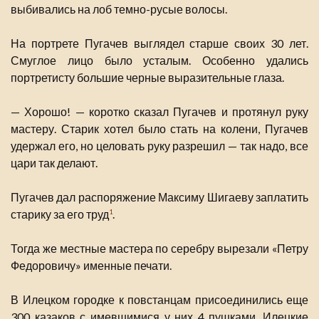
выбивались на лоб темно-русые волосы.
На портрете Пугачев выглядел старше своих 30 лет.
Смуглое лицо было усталым. Особенно удались
портретисту большие черные выразительные глаза.
— Хорошо! — коротко сказал Пугачев и протянул руку
мастеру. Старик хотел было стать на колени, Пугачев
удержал его, но целовать руку разрешил — так надо, все
цари так делают.
Пугачев дал распоряжение Максиму Шигаеву заплатить
старику за его труд
.
1
Тогда же местные мастера по серебру вырезали «Петру
Федоровичу» именные печати.
В Илецком городке к повстанцам присоединились еще
300 казаков с имевшимися у них 4 пушками. Илецкие