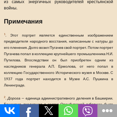
из самых энергичных руководителей крестьянской
войны.
Примечания
1
. Этот портрет является единственным изображением
предводителя народного восстания, написанным с натуры до
его пленения. Долго возил Пугачев свой портрет. Потом портрет
Пугачева попал в коллекцию крупнейшего промышленника Н.И.
Путилова. Впоследствии он был приобретен одним из
наследников генерала А.П. Ермолова, от него попал в
коллекцию Государственного Исторического музея в Москве. С
1937 года портрет находится в Музее А.С. Пушкина в
Ленинграде.
2
.
Дорога
— единица административного деления в Башкирии.
Башкирия, входившая в состав Оренбургской губернии, была
разделена на четыре дороги (области): центральная и южная
части Башкирии составляли Ногайскую дорогу, западная часть