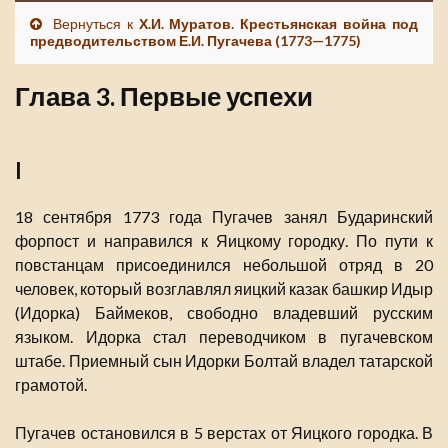
Вернуться к
Х.И. Муратов. Крестьянская война под
предводительством Е.И. Пугачева (1773—1775)
Глава 3. Первые успехи
I
18 сентября 1773 года Пугачев занял Бударинский
форпост и направился к Яицкому городку. По пути к
повстанцам присоединился небольшой отряд в 20
человек, который возглавлял яицкий казак башкир Идыр
(Идорка) Баймеков, свободно владевший русским
языком. Идорка стал переводчиком в пугачевском
штабе. Приемный сын Идорки Болтай владел татарской
грамотой.
Пугачев остановился в 5 верстах от Яицкого городка. В