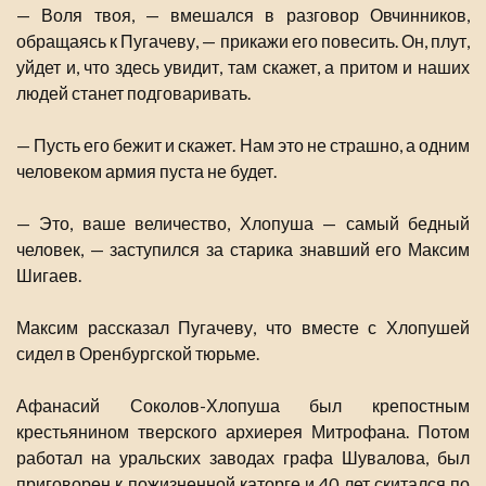
— Воля твоя, — вмешался в разговор Овчинников,
обращаясь к Пугачеву, — прикажи его повесить. Он, плут,
уйдет и, что здесь увидит, там скажет, а притом и наших
людей станет подговаривать.
— Пусть его бежит и скажет. Нам это не страшно, а одним
человеком армия пуста не будет.
— Это, ваше величество, Хлопуша — самый бедный
человек, — заступился за старика знавший его Максим
Шигаев.
Максим рассказал Пугачеву, что вместе с Хлопушей
сидел в Оренбургской тюрьме.
Афанасий Соколов-Хлопуша был крепостным
крестьянином тверского архиерея Митрофана. Потом
работал на уральских заводах графа Шувалова, был
приговорен к пожизненной каторге и 40 лет скитался по