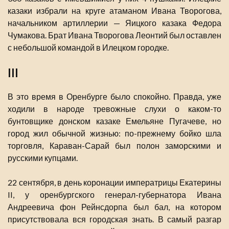
казаки избрали на круге атаманом Ивана Творогова,
начальником артиллерии — Яицкого казака Федора
Чумакова. Брат Ивана Творогова Леонтий был оставлен
с небольшой командой в Илецком городке.
III
В это время в Оренбурге было спокойно. Правда, уже
ходили в народе тревожные слухи о каком-то
бунтовщике донском казаке Емельяне Пугачеве, но
город жил обычной жизнью: по-прежнему бойко шла
торговля, Караван-Сарай был полон заморскими и
русскими купцами.
22 сентября, в день коронации императрицы Екатерины
II, у оренбургского генерал-губернатора Ивана
Андреевича фон Рейнсдорпа был бал, на котором
присутствовала вся городская знать. В самый разгар