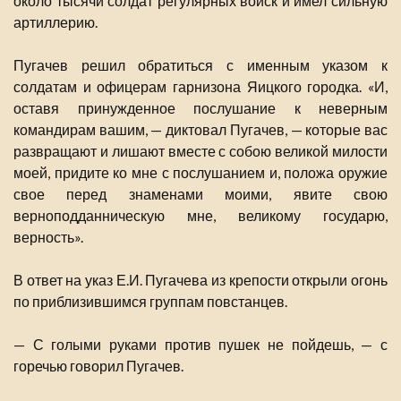
около тысячи солдат регулярных войск и имел сильную
артиллерию.
Пугачев решил обратиться с именным указом к
солдатам и офицерам гарнизона Яицкого городка. «И,
оставя принужденное послушание к неверным
командирам вашим, — диктовал Пугачев, — которые вас
развращают и лишают вместе с собою великой милости
моей, придите ко мне с послушанием и, положа оружие
свое перед знаменами моими, явите свою
верноподданническую мне, великому государю,
верность».
В ответ на указ Е.И. Пугачева из крепости открыли огонь
по приблизившимся группам повстанцев.
— С голыми руками против пушек не пойдешь, — с
горечью говорил Пугачев.