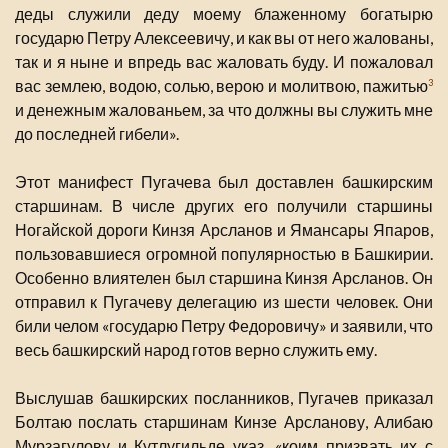
деды служили деду моему блаженному богатырю
государю Петру Алексеевичу, и как вы от него жалованы,
так и я ныне и впредь вас жаловать буду. И пожаловал
вас землею, водою, солью, верою и молитвою, пажитью
3
и денежным жалованьем, за что должны вы служить мне
до последней гибели».
Этот манифест Пугачева был доставлен башкирским
старшинам. В числе других его получили старшины
Ногайской дороги Кинзя Арсланов и Ямансары Япаров,
пользовавшиеся огромной популярностью в Башкирии.
Особенно влиятелен был старшина Кинзя Арсланов. Он
отправил к Пугачеву делегацию из шести человек. Они
били челом «государю Петру Федоровичу» и заявили, что
весь башкирский народ готов верно служить ему.
Выслушав башкирских посланников, Пугачев приказал
Болтаю послать старшинам Кинзе Арсланову, Алибаю
Мурзагулову и Кутлугильде указ, «коим призвать их с