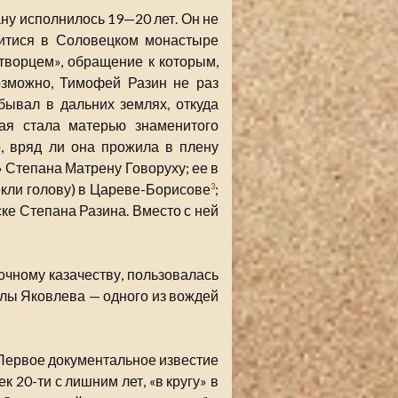
ану исполнилось 19—20 лет. Он не
литися в Соловецком монастыре
ворцем», обращение к которым,
озможно, Тимофей Разин не раз
бывал в дальних землях, откуда
рая стала матерью знаменитого
о, вряд ли она прожила в плену
 Степана Матрену Говоруху; ее в
секли голову) в Цареве-Борисове
;
3
ске Степана Разина. Вместо с ней
чному казачеству, пользовалась
илы Яковлева — одного из вождей
. Первое документальное известие
к 20-ти с лишним лет, «в кругу» в