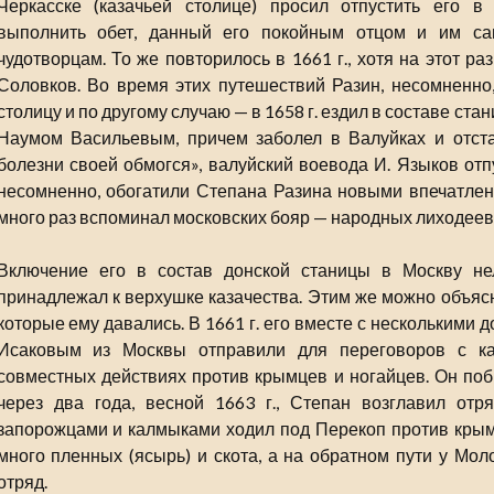
Черкасске (казачьей столице) просил отпустить его в
выполнить обет, данный его покойным отцом и им са
чудотворцам. То же повторилось в 1661 г., хотя на этот ра
Соловков. Во время этих путешествий Разин, несомненно
столицу и по другому случаю — в 1658 г. ездил в составе ст
Наумом Васильевым, причем заболел в Валуйках и отстал
болезни своей обмогся», валуйский воевода И. Языков отпу
несомненно, обогатили Степана Разина новыми впечатлен
много раз вспоминал московских бояр — народных лиходеев
Включение его в состав донской станицы в Москву нел
принадлежал к верхушке казачества. Этим же можно объясн
которые ему давались. В 1661 г. его вместе с несколькими
Исаковым из Москвы отправили для переговоров с 
совместных действиях против крымцев и ногайцев. Он побы
через два года, весной 1663 г., Степан возглавил отр
запорожцами и калмыками ходил под Перекоп против крымс
много пленных (ясырь) и скота, а на обратном пути у Мо
отряд.