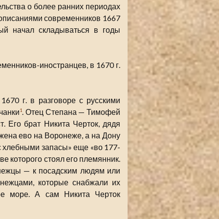
ельства о более ранних периодах
и описаниями современников 1667
ый начал складываться в годы
менников-иностранцев, в 1670 г.
1670 г. в разговоре с русскими
рчанки
. Отец Степана — Тимофей
1
. Его брат Никита Черток, дядя
 жена ево на Воронеже, а на Дону
 «с хлебными запасы» еще «во 177-
аве которого стоял его племянник.
онежцы — к посадским людям или
онежцами, которые снабжали их
ое море. А сам Никита Черток