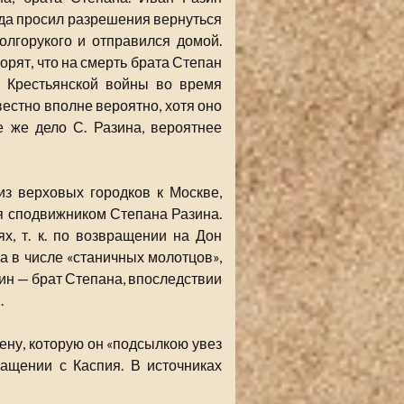
года просил разрешения вернуться
олгорукого и отправился домой.
рят, что на смерть брата Степан
ы Крестьянской войны во время
звестно вполне вероятно, хотя оно
 же дело С. Разина, вероятнее
из верховых городков к Москве,
тя сподвижником Степана Разина.
х, т. к. по возвращении на Дон
а в числе «станичных молотцов»,
ин — брат Степана, впоследствии
.
ену, которую он «подсылкою увез
ращении с Каспия. В источниках