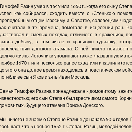
Тимофей Разин умер в 1649 или 1650 г., когда его сыну Степ
успел, как собирался, сходить вместе с «Стенькою помо
преподобным отцем Изосиму и Саватее, соловецким чюдот
как считали в те времена, помогало в исцелении ран. В
участвовал в смелых походах, отличился в сражениях, по
вывез добычу, в том числе и красивую турчанку, кото
впоследствии донского атамана. О ней ничего неизвестн
долгую жизнь. Источники упоминают также «названную мать»
ноябре 1670 г. или несколько ранее схватили и казнили (от
до этого она долгое время находилась в повстанческом вой
погибли ее сын Яков и зять Иван Москаль.
Семья Тимофея Разина принадлежала к домовитому, зажито
известностью; его сын Степан был крестником самого Корн
домовитых, будущего атамана Войска Донского.
Мы ничего не знаем о Степане Разине до начала 50-х годов
сообщает, что 5 ноября 1652 г. Степан Разин, молодой челове