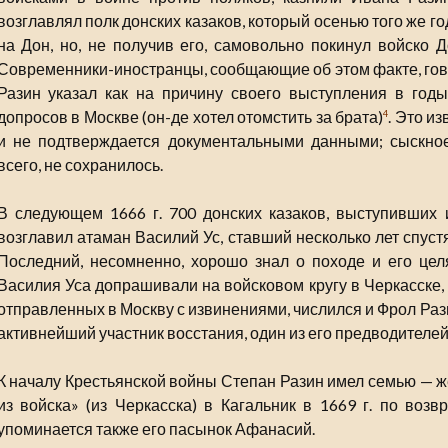
возглавлял полк донских казаков, который осенью того же 
на Дон, но, не получив его, самовольно покинул войско Д
Современники-иностранцы, сообщающие об этом факте, гово
Разин указал как на причину своего выступления в год
допросов в Москве (он-де хотел отомстить за брата)
. Это и
4
и не подтверждается документальными данными; сыскное
всего, не сохранилось.
В следующем 1666 г. 700 донских казаков, выступивших 
возглавил атаман Василий Ус, ставший несколько лет спус
Последний, несомненно, хорошо знал о походе и его целя
Василия Уса допрашивали на войсковом кругу в Черкасске, 
отправленных в Москву с извинениями, числился и Фрол Раз
активнейший участник восстания, один из его предводителей
К началу Крестьянской войны Степан Разин имел семью — ж
из войска» (из Черкасска) в Кагальник в 1669 г. по возв
упоминается также его пасынок Афанасий.