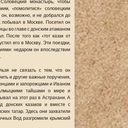
 Соловецкий монастырь, чтобы
мим, «помолитися» соловецким
з он, возможно, и не добрался до
, побывал в Москве. Посетил он
аницы во главе с донским атаманом
. После того как «тот казак от
стил его в Москву. Эти поездки,
иями: недаром он впоследствии
.
ьзя не связать с тем, что он
ить и другие важные поручения,
 донцами и запорожцами и Иваном
калмыцкими тайшами о мире и
вал на этот раз в Астрахани. А
яд донских казаков и вместе с
ких татар. Здесь они захватили
лочных Вод разгромили крымский