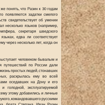
же понять, что Разин к 30 годам
го появляются задатки смелого
ьств свидетельствует об умении
ал несколько языков (например,
емпфера, секретаря шведского
языках, едва ли соответствует
му через несколько лет, когда он
 выступает человеком бывалым и
я путешествий по России дали
 жизнь простых людей, стонавших
ных, раскрылась ему во всей
ссами оседавших на Дону и его
 и голодной, эксплуатируемой
сему этому добавились и личные
рукого, командовавшего русскими
на, брата Степана. Иван Разин