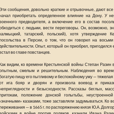
Эти сообщения, довольно краткие и отрывочные, дают все 
начал приобретать определенное влияние на Дону. У не
военного предводителя, а включение его в состав посол
обходиться с людьми, вести переговоры. Он, возможно, зн
калмыцкий, татарский, польский), хотя утверждение К
посольства в Персии, о том, что он говорил на восьми 
действительности. Опыт, который он приобрел, пригодился е
встал во главе повстанцев.
Как видим, ко времени Крестьянской войны Степан Разин
опытным, смелым и решительным. Наблюдения во врем
богатую пищу его пытливому и беспокойному уму — тяжелая
от ига бояр и дворян и произвола воевод и приказ
неприглядности и безысходности. Рассказы беглых, ма
притокам, положение донской голытьбы, неустроенной
«значными» казаками, тоже заставляли задумываться. Ко в
переживания — в 1665 г. по распоряжению князя Ю.А. Долго
войсками в войне против поляков, казнили Ивана Рази