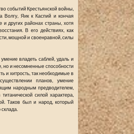
во событий Крестьянской войны,
а Волгу, Яик к Каспий и кончая
 и других районах страны, хотя
сстания. В его действиях, как
сти, мощной и своенравной, силы
умение владеть саблей, удаль и
, но и несомненные способности
ть и хитрость, так необходимые в
существлении планов, умение
оящим народным предводителем,
титанической силой характера,
й. Таков был и народ, который
 склада.