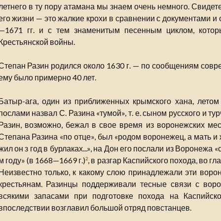
летнего в ту пору атамана мы знаем очень немного. Свидет
его жизни — это жалкие крохи в сравнении с документами 
—1671 гг. и с тем знаменитым песенным циклом, котор
Крестьянской войны.
Степан Разин родился около 1630 г. — по сообщениям совре
ему было примерно 40 лет.
Батыр-ага, один из приближенных крымского хана, летом 
послами назвал С. Разина «тумой», т. е. сыном русского и ту
Разин, возможно, бежал в свое время из воронежских мест
Степана Разина «по отце», был «родом воронежец, а мать и
жил он з год в бурлаках...», на Дон его послали из Воронежа
м году» (в 1668—1669 г.)
, в разгар Каспийского похода, во гл
2
Неизвестно только, к какому слою принадлежали эти вор
крестьянам. Разинцы поддерживали тесные связи с вор
всякими запасами при подготовке похода на Каспийск
впоследствии возглавил большой отряд повстанцев.