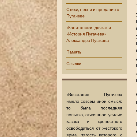
Стихи, песни и предания о
Пугачеве
«Капитанская дочка» и
«История Пугачева»
Александра Пушкина
Память
Ссылки
«Восстание Пугачева
имело совсем иной смысл:
то была последняя
попытка, отчаянное усилие
казака и кре­постного
освободиться от жестокого
ярма, тягость кото­рого с