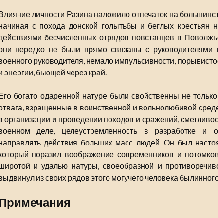
Влияние личности Разина наложило отпечаток на большинст
начиная с похода донской голытьбы и беглых крестьян н
действиями бесчисленных отрядов повстанцев в Поволжье
они нередко не были прямо связаны с руководителями во
военного руководителя, немало импульсивности, порывисто
и энергии, бьющей через край.
Его богато одаренной натуре были свойственны не только 
отвага, взращенные в воинственной и вольнолюбивой среде
в организации и проведении походов и сражений, сметливос
военном деле, целеустремленность в разработке и о
направлять действия больших масс людей. Он был наст
который поразил воображение современников и потомков 
широтой и удалью натуры, своеобразной и противоречиво
выдвинул из своих рядов этого могучего человека былинного
Примечания