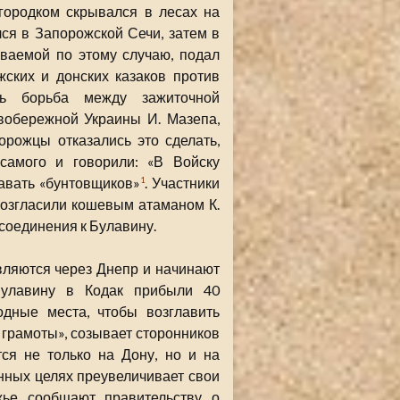
ородком скрывался в лесах на
ся в Запорожской Сечи, затем в
ываемой по этому случаю, подал
ских и донских казаков против
сь борьба между зажиточной
вобережной Украины И. Мазепа,
орожцы отказались это сделать,
 самого и говорили: «В Войску
авать «бунтовщиков»
. Участники
1
возгласили кошевым атаманом К.
соединения к Булавину.
вляются через Днепр и начинают
Булавину в Кодак прибыли 40
одные места, чтобы возглавить
 грамоты», созывает сторонников
ся не только на Дону, но и на
онных целях преувеличивает свои
ье сообщают правительству о