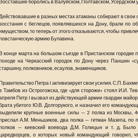
Восставшие боролись в Валуйском, Полтавском, Усердском у
Действовавшие в разных местах атаманы собирают в свои о
восстания с беглецов, появлявшихся на Дону, брали по о
имуществом, то теперь от этого отказываются, чтобы привл
повстанческую армию Булавина.
В конце марта на большом съезде в Пристанском городке
походе на Черкасский городок по Дону через Паншин «с
старшину, полковников, есаулов, знаменщиков.
Правительство Петра I активизирует свои усилия. С.П. Бахме
в Тамбов из Острогожска, где «для сторожи» стоял И.И. Те
апреля Петр I вызвал из действующей армии гвардии майора
брата убитого Ю.В. Долгорукого, и назначил его командую
выделили крупные военные силы — 2 полка из Москвы, 40
прислал А.М. Меньшиков, два полка — гетман Мазепа, по 
полков — киевский воевода Д.М. Голицын и т. д. Было
царедворцев, о которых новый командующий говорил, ч