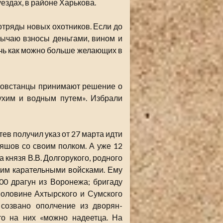
ездах, в районе Харькова.
тряды новых охотников. Если до
бычаю взносы деньгами, вином и
ечь как можно больше желающих в
 повстанцы принимают решение о
ухим и водным путем». Избрали
тев получил указ от 27 марта идти
вяшов со своим полком. А уже 12
 князя В.В. Долгорукого, родного
щим карательными войсками. Ему
0 драгун из Воронежа; бригаду
половине Ахтырского и Сумского
 созвано ополчение из дворян-
то на них «можно надеетца. На