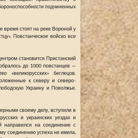
обороноспособности подчиненных
 время стоят на реке Вороной у
тцу». Повстанческое войско все
центром становится Пристанский
собралось до 1000 повстанцев —
во «великорусских» беглецов.
положенные к северу и северо-
Слободскую Украину и Поволжье.
ерными своему делу, вступили в
русских и украинских уездах и
й направился на соединение с
му соединению успеха не имела,