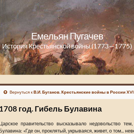
Емельян Пугачев
История Крестьянской войны (1773—1775)
Вернуться к
В.И. Буганов. Крестьянские войны в России XVII
1708 год. Гибель Булавина
Царское правительство высказывало недовольство тем,
Булавина: «Где он, проклятый, укрываяся, живет, о том... н