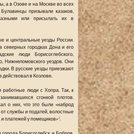
вы, а в Озове и на Москве во всех
 Булавинцы призывали казаков,
иказными или присылать их в
ые и центральные уезды России.
в северных городках Дона и его
дские люди Борисоглебского,
о, Нижнеломовского уездов. Они
одки. В русские уезды приезжают
 действовал в Козлове.
 работные люди с Хопра. Так, к
занимавшихся сгонкой плотов.
ал о них, что это были «наброд
 от службы и податей, волостные
а и платежей у помещиков»
.
2
 города Борисоглебск и Бобров,