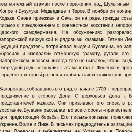
тем мятежный атаман после поражения под Шульгиным г
Хопре и Бузулуке, Медведице и Терсе. В ноябре он появил
Кодаке. Снова приезжая в Сечь, он на раде, трижды соз
письмо с предложением о совместном восстании запорож
царского самодержавия. На обсуждениях разгорела
запорожской верхушкой и рядовыми казаками. Гетман Ле
будущий предатель, потребовал выдачи Булавина, но зап
«бросили и изодрали» гетманскую грамоту, ругали его
Запорожском низовом никогда того не бывало», чтобы выд
очередной рады «скинули» с атаманства Т. Финенко и про
Гордеенко, который разрешил набирать «охотников» для при
Запорожцы, собравшись в отряд, в начале 1708 г. перепра
продвижение в сторону Дона. С верховьев Дона к 
представителей казаков. Они призывают его снова в р
восстание. Булавин рассылает во все стороны «прелестные
для предстоящей борьбы. Его письма-призывы появляют
Украине, Волге и Яике. В письмах предводитель в агитаци
силы. Воеводы и губернаторы на Украине и в Поволж