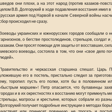
шведов они плохи, а на этот народ (против казаков-повс
целом В.В. Долгорукий в ходе подавления восстания имел в
(русская армия под Нарвой в начале Северной войны насчит
сбор происходил не сразу.
Воеводы украинских и южнорусских городов сообщали о н
гарнизонов, о бегстве простолюдинов, стрельцов, солдат и
казакам. Они просят помощи для защиты от восставших, сил
киевского воеводы, состояла в том, что они «свое дело 
людей».
Правительство и черкасская старшина спешат. Царь Пе
уложившую его в постель, пристально следил за приготовл
ему, торопил: пусть его полки, хотя бы в половинном и
«быстрым маршем»! Петр опасается, что булавинцы захва
городах и в их окрестностях к восстанию могут примкнуть 
стрельцы, матросы и крестьяне, которых собрали из разны
Долгорукий получает подробные инструкции о методах борьбы
участвует или принесет повинную, не трогать и посту