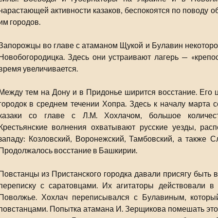
нарастающей активности казаков, беспокоятся по поводу 
им городов.
Запорожцы во главе с атаманом Щукой и Булавин некоторое
Новобогородицка. Здесь они устраивают лагерь — «крепос
время увеличивается.
Между тем на Дону и в Придонье ширится восстание. Его 
городок в среднем течении Хопра. Здесь к началу марта 
казаки со главе с Л.М. Хохлачом, большое количест
Крестьянские волнения охватывают русские уезды, рас
западу: Козловский, Воронежский, Тамбовский, а также 
Продолжалось восстание в Башкирии.
Повстанцы из Пристанского городка давали присягу быть в
переписку с саратовцами. Их агитаторы действовали в 
Поволжье. Хохлач переписывался с Булавиным, которы
повстанцами. Попытка атамана И. Зерщикова помешать это