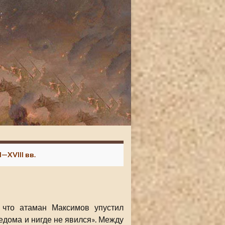
—XVIII вв.
 что атаман Максимов упустил
еведома и нигде не явился». Между