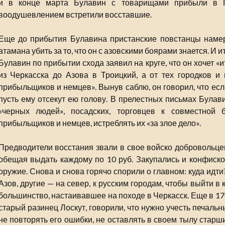
и в конце марта Булавин с товарищами прибыли в Пр
воодушевлением встретили восставшие.
Еще до прибытия Булавина пристанские повстанцы намере
атамана убить за то, что он с азовскими боярами знается. И и
Булавин по прибытии схода заявил на круге, что он хочет «и
из Черкасска до Азова в Троицкий, а от тех городков и
прибыльщиков и немцев». Вынув саблю, он говорил, что есл
пусть ему отсекут ею голову. В прелестных письмах Булав
«черных людей», посадских, торговцев к совместной 
прибыльщиков и немцев, истреблять их «за злое дело».
Предводители восстания звали в свое войско добровольцев
обещая выдать каждому по 10 руб. Закупались и конфиско
оружие. Снова и снова горячо спорили о главном: куда идт
Азов, другие — на север, к русским городам, чтобы выйти в
большинство, настаивавшее на походе в Черкасск. Еще в 1707
старый разинец Лоскут, говорили, что нужно учесть печал
не повторять его ошибки, не оставлять в своем тылу старш