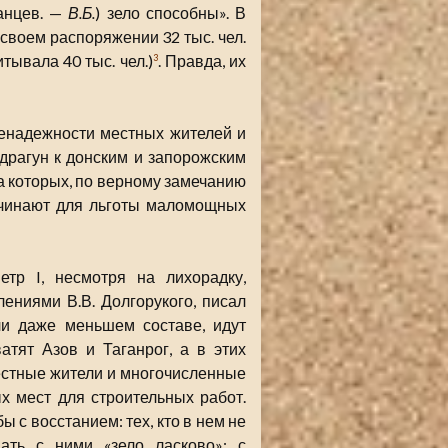
танцев. —
В.Б.
) зело способны». В
 своем распоряжении 32 тыс. чел.
ывала 40 тыс. чел.)
. Правда, их
3
енадежности местных жителей и
 драгун к донским и запорожским
а которых, по верному замечанию
починают для льготы маломощных
тр I, несмотря на лихорадку,
ениями В.В. Долгорукого, писал
ли даже меньшем составе, идут
тят Азов и Таганрог, а в этих
местные жители и многочисленные
х мест для строительных работ.
 с восстанием: тех, кто в нем не
пать с ними «зело ласково»; с