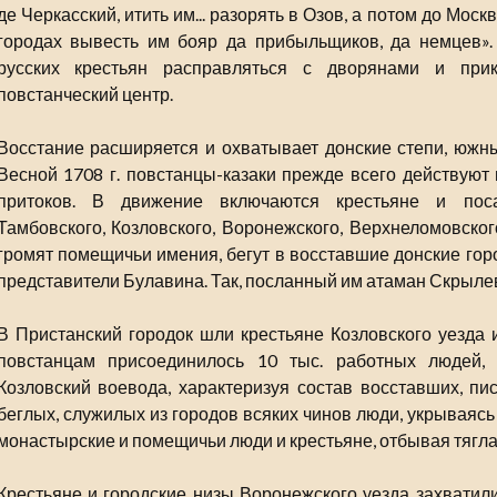
де Черкасский, итить им... разорять в Озов, а потом до Моск
городах вывесть им бояр да прибыльщиков, да немцев».
русских крестьян расправляться с дворянами и пр
повстанческий центр.
Восстание расширяется и охватывает донские степи, южн
Весной 1708 г. повстанцы-казаки прежде всего действуют 
притоков. В движение включаются крестьяне и поса
Тамбовского, Козловского, Воронежского, Верхнеломовског
громят помещичьи имения, бегут в восставшие донские гор
представители Булавина. Так, посланный им атаман Скрылев
В Пристанский городок шли крестьяне Козловского уезда и
повстанцам присоединилось 10 тыс. работных людей, 
Козловский воевода, характеризуя состав восставших, пис
беглых, служилых из городов всяких чинов люди, укрываясь
монастырские и помещичьи люди и крестьяне, отбывая тягл
Крестьяне и городские низы Воронежского уезда захватили