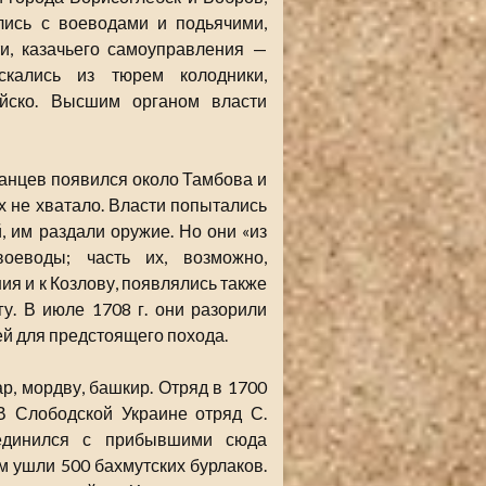
лись с воеводами и подьячими,
и, казачьего самоуправления —
скались из тюрем колодники,
ойско. Высшим органом власти
станцев появился около Тамбова и
х не хватало. Власти попытались
 им раздали оружие. Но они «из
воеводы; часть их, возможно,
я и к Козлову, появлялись также
у. В июле 1708 г. они разорили
й для предстоящего похода.
р, мордву, башкир. Отряд в 1700
В Слободской Украине отряд С.
оединился с прибывшими сюда
 ушли 500 бахмутских бурлаков.