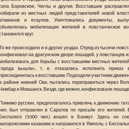
села Боровское, Чиглы и другие. Восставшие расправля
избирали из местных людей представителей новой власт
атаманов и есаулов. Уничтожались документы, выпу
объявлялась мобилизация жителей в повстанческое в
становился круг.
То же происходило и в других уездах. Отряд из тысячи пов
конфисковал на драгунском дворе лошадей, у повстанцев и
мобилизовать для борьбы с восставшими местных жителей,
города вышли», т. е. отказались исполнить приказ 
присоединилась к восставшим. Подходили участники движени
в районе нижней Оки, пытались переправиться через Волг
Чембар и Мокшанск. Везде, где можно, конфисковали лошаде
Помимо русских, предполагалось привлечь к движению тата
чел. был отправлен в Саратов по просьбе его жителей. 
Беспалого (1000 чел.) вошел в Бахмут. Здесь он с
запорожскими казаками и направился в Ямполь; с Беспалым