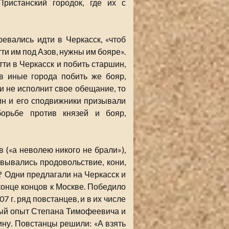
истанский городок, где их с
вались идти в Черкасск, «чтоб
тти им под Азов, нужны им бояре».
тти в Черкасск и побить старшин,
 в иные города побить же бояр,
и не исполнит свое обещание, то
ин и его сподвижники призывали
борьбе против князей и бояр,
 («а неволею никого не брали»),
вывались продовольствие, кони,
и? Одни предлагали на Черкасск и
 конце концов к Москве. Победило
 г. ряд повстанцев, и в их числе
ьный опыт Степана Тимофеевича и
ину. Повстанцы решили: «А взять