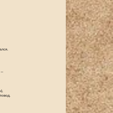
ался.
, —
),
повод.