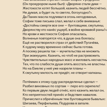
(Он прокурором ныне был): «Дворяне стали дики —
Жестокости хотят большой, казнить людей бессчётно,
Не думая, а будет ль то светло, богоугодно?».
Да Панин масла подливал в огонь негодованья,
Софии тоже письма слал, желал к себе вниманья:
«Достойны смерти все они — бунтовщики, смутьяны,
Дворянству кто нанёс ущерб, в войне кровавой раны!»
Но крови и жестокости София опасалась,
Волненья повторятся что, в душе она боялась:
Ещё не растворился страх от действий Пугачёва,
К худому миру временно сейчас была готова.
А посему решила так — мучительства не множить
При экзекуциях. Казнить, но чтоб не растревожить
Чувствительных народных масс и миловать несчастны
Тех, что по слабости души опять восстать не властны.
Но на Емелю у неё уже назрели планы —
К смутьяну милость не придёт, не отворит капканы.
Потёмкин к этому суду распределенье сделал —
Разбил виновных по сортам — перо его скрипело!
Ко первым двум людей отнёс, кого казнить желал он,
Кто неприятностей принёс и бедствия навалом.
Причислил к обречённым тем бунтовщиков бывалых:
Шигаева, Перфильева, Подурова в запале.