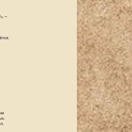
», —
ётся.
мым
ых.
л,