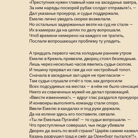
«Преступник нужен главный нам на заседанье завтра,
За ним наряды поскорей рубак-солдат отправьте!», —
Дал указанье прокурор, и судьи поддержали,
Емелю лично увидать скорее возжелали.
Но остальных задержанных везти на суд не стали —
Их в камерах да на цепях по делу вопрошали.
Чтоб времени немерено на каждого не тратить,
Послали вопрошающих проблему ту уладить.
А тридцать первого числа холодным ранним утром
Емелю в Кремль привезли, дворец стоял безлюдным.
Лишь через несколько часов явились судьи скопом,
И тишину прервал их гам да ног нестройный топот.
Сначала в заседанья зал царя не пригласили —
Там судьи слушали отчёт о том, как допросили
Всех подсудимых на местах — в нём не было сенсаци
Никто из схваченных мужей не делал провокаций.
«Ввести изменника!», — вдруг глас раздался прокурор
И конвоиры выполнять команду стали споро.
Ввели Емелю в кандалах и под руки держали,
Да на колени здесь его поставили, связали.
«Ты ли Емелька Пугачёв? — то судьи вопрошали. —
Что преступленья совершал, чьи люди убивали
Дворян да знать по всей стране? Царём самим назвал
Казань разрушил град и сжёг да Оренбург пытался?!».