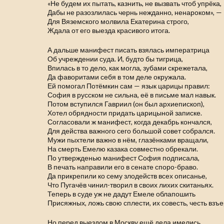
«Не будем их пытать, казнить, не вызвать чтоб упрёка,
Дабы не разозлилась чернь нежданно, ненароком», —
Для Вяземского молвила Екатерина строго,
Ждала от его выезда красивого итога.
А дальше манифест писать взялась императрица
Об учреждении суда. И, будто бы тигрица,
Впилась в то дело, как могла, зубами скрежетала,
Да фаворитами себя в том деле окружала.
Ей помогал Потёмкин сам — язык царицы правил:
София в русском не сильна, её в письме мал навык.
Потом вступился Гавриил (он был архиепископ),
Хотел обрядности придать царицыной записке.
Согласовали ж манифест, когда декабрь кончался,
Для действа важного сего большой совет собрался.
Мужи пыхтели важно в нём, глазёнками вращали,
На смерть Емелю казака совместно обрекали.
По утвержденью манифест София подписала,
В печать направили его в сенате споро-браво.
Да прикрепили ко сему злодейств всех описанье,
Что Пугачёв чинил-творил в своих лихих скитаньях.
Теперь в суде уж не дадут Емеле облапошить
Присяжных, ложь свою сплести, их совесть, честь взъ
Но перед выездом в Москву ещё дела имелись