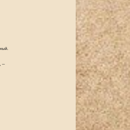
шный.
, —
,