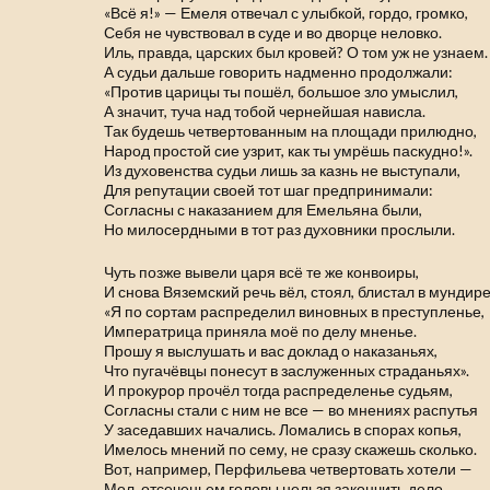
«Всё я!» — Емеля отвечал с улыбкой, гордо, громко,
Себя не чувствовал в суде и во дворце неловко.
Иль, правда, царских был кровей? О том уж не узнаем.
А судьи дальше говорить надменно продолжали:
«Против царицы ты пошёл, большое зло умыслил,
А значит, туча над тобой чернейшая нависла.
Так будешь четвертованным на площади прилюдно,
Народ простой сие узрит, как ты умрёшь паскудно!».
Из духовенства судьи лишь за казнь не выступали,
Для репутации своей тот шаг предпринимали:
Согласны с наказанием для Емельяна были,
Но милосердными в тот раз духовники прослыли.
Чуть позже вывели царя всё те же конвоиры,
И снова Вяземский речь вёл, стоял, блистал в мундире
«Я по сортам распределил виновных в преступленье,
Императрица приняла моё по делу мненье.
Прошу я выслушать и вас доклад о наказаньях,
Что пугачёвцы понесут в заслуженных страданьях».
И прокурор прочёл тогда распределенье судьям,
Согласны стали с ним не все — во мнениях распутья
У заседавших начались. Ломались в спорах копья,
Имелось мнений по сему, не сразу скажешь сколько.
Вот, например, Перфильева четвертовать хотели —
Мол, отсеченьем головы нельзя закончить дело.