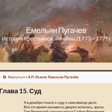
Емельян Пугачев
История Крестьянской войны (1773—1775)
Вернуться к
А.П. Львов. Емельян Пугачёв
Глава 15. Суд
А в декабре пошло к суду о самозванце дело,
Всё это время ненависть дворян копилась, зрела.
Там Вяземский строчил-писал Софии Фредерике