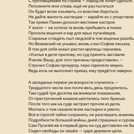
С бунтовщиками по стране — народ не хочет сдаться.
Попомните мои слова, ещё не раз пытаться
Он будет волю изъявить, со властию бороться.
Не дайте жалость наглецам — карайте их с упорством!
Так прямо Панин доносил жестокие настрои
У знати — не хотела та вновь пребывать в покое.
Просила мщения и кар для ярых пугачёвцев,
Старанье сгладить пыл людской в том мщенье разобь
Но Вяземский не унывал, вновь слал Софии письма,
В том для себя искал-растил крупицы героизма.
«Усилья в деле приложу, но суд принять заставлю
Я волю Вашу, для того причины предоставлю», —
Строчил Софии прокурор, перо скрипело мерно,
Ведь коль не выполнит приказ, ему придётся скверно.
А заседанье первое уж вскорости случилось —
Тридцатого числа оно почти весь день продлилось.
Там судей три десятка аж внимали показаньям,
От преступлений казаков шептались тихо бранью.
После того как на суде экстракт прочли из дела,
Молчать о том сказали всем настырно и умело,
Всё в строгой тайне сохранить, не разглашать знако
Подробности большой войны, дней страшных и суров
Сам Пугачёв же в первый день на суд доставлен не бы
Сидел свободы он лишён — царя держали цепи.