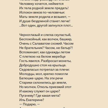
Человеку хочется, неймется
Их тела родной земле предать!
Испокон веков по-человечьи:
Мать-земля родила и возьмет, —
И душе бездомной станет легче!
...Вот один, другой запнулся плот...
Черноглазый и слегка скуластый,
Беспокойный, как волчок, башкир,
Очень с Салаватом схожий. Часом
Не брательник? Часом, не батыр?!
Вспоминает, как однажды летом
С плеткою на белом жеребце
Гость явился. Разбросал монеты,
Добродушно стоя на крыльце.
Седовласых потрепал за плечи:
Молодцы, мол, крепко помогли
Батюшке-царю. На эти речи
Старики склонились до земли,
Но молчок. Отколь приезжий этот
И какому служит он царю?
Пугачеву? Где какая мета?
Иль Екатерине?
— Подарю, —