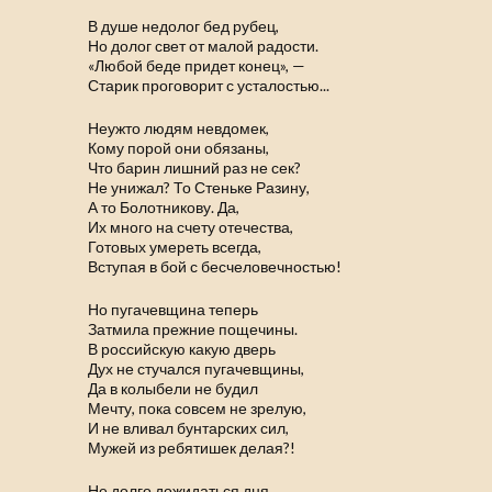
В душе недолог бед рубец,
Но долог свет от малой радости.
«Любой беде придет конец», —
Старик проговорит с усталостью...
Неужто людям невдомек,
Кому порой они обязаны,
Что барин лишний раз не сек?
Не унижал? То Стеньке Разину,
А то Болотникову. Да,
Их много на счету отечества,
Готовых умереть всегда,
Вступая в бой с бесчеловечностью!
Но пугачевщина теперь
Затмила прежние пощечины.
В российскую какую дверь
Дух не стучался пугачевщины,
Да в колыбели не будил
Мечту, пока совсем не зрелую,
И не вливал бунтарских сил,
Мужей из ребятишек делая?!
Не долго дожидаться дня,