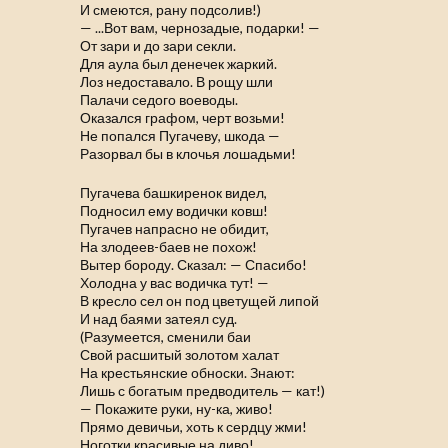
И смеются, рану подсолив!)
— ...Вот вам, чернозадые, подарки! —
От зари и до зари секли.
Для аула был денечек жаркий.
Лоз недоставало. В рощу шли
Палачи седого воеводы.
Оказался графом, черт возьми!
Не попался Пугачеву, шкода —
Разорвал бы в клочья лошадьми!
Пугачева башкиренок видел,
Подносил ему водички ковш!
Пугачев напрасно не обидит,
На злодеев-баев не похож!
Вытер бороду. Сказал: — Спасибо!
Холодна у вас водичка тут! —
В кресло сел он под цветущей липой
И над баями затеял суд.
(Разумеется, сменили баи
Свой расшитый золотом халат
На крестьянские обноски. Знают:
Лишь с богатым предводитель — кат!)
— Покажите руки, ну-ка, живо!
Прямо девичьи, хоть к сердцу жми!
Ноготки красивые на диво!