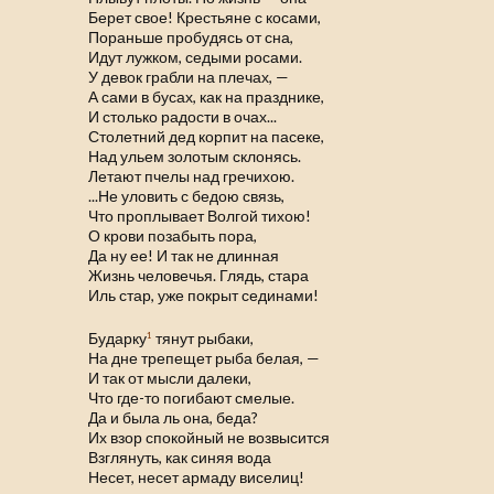
Берет свое! Крестьяне с косами,
Пораньше пробудясь от сна,
Идут лужком, седыми росами.
У девок грабли на плечах, —
А сами в бусах, как на празднике,
И столько радости в очах...
Столетний дед корпит на пасеке,
Над ульем золотым склонясь.
Летают пчелы над гречихою.
...Не уловить с бедою связь,
Что проплывает Волгой тихою!
О крови позабыть пора,
Да ну ее! И так не длинная
Жизнь человечья. Глядь, стара
Иль стар, уже покрыт сединами!
Бударку
тянут рыбаки,
1
На дне трепещет рыба белая, —
И так от мысли далеки,
Что где-то погибают смелые.
Да и была ль она, беда?
Их взор спокойный не возвысится
Взглянуть, как синяя вода
Несет, несет армаду виселиц!