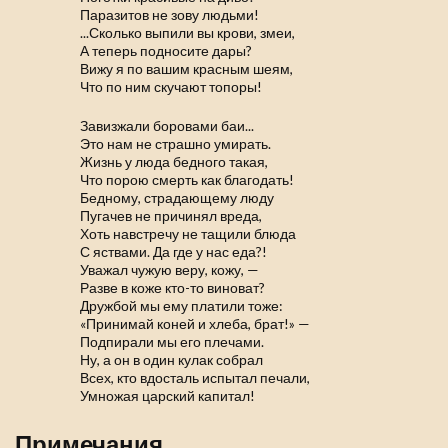
Паразитов не зову людьми!
...Сколько выпили вы крови, змеи,
А теперь подносите дары?
Вижу я по вашим красным шеям,
Что по ним скучают топоры!
Завизжали боровами баи...
Это нам не страшно умирать.
Жизнь у люда бедного такая,
Что порою смерть как благодать!
Бедному, страдающему люду
Пугачев не причинял вреда,
Хоть навстречу не тащили блюда
С яствами. Да где у нас еда?!
Уважал чужую веру, кожу, —
Разве в коже кто-то виноват?
Дружбой мы ему платили тоже:
«Принимай коней и хлеба, брат!» —
Подпирали мы его плечами.
Ну, а он в один кулак собрал
Всех, кто вдосталь испытал печали,
Умножая царский капитал!
Примечания