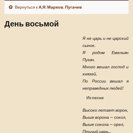
Вернуться к
А.Я. Марков. Пугачев
День восьмой
Я не царь и не царский
сынок.
Я родом Емельян
Пугач.
Много вешал господ и
князей,
По России вешал я
неправедных людей!
Из песни
Высоко летает ворон,
Выше ворона — сокол,
Выше сокола — орел,
Птичий царь...