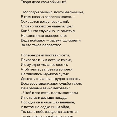
Творя дела свои обычные!
...Молодой башкир, почти мальчишка,
В камышовых зарослях засел, —
Озирается вокруг воришкой,
Словно тяжких он наделал дел:
Как бы кто случайно не заметил,
Не схватил за шиворот его:
Ведь поймают — засекут до смерти
За его такое баловство!
Поперек реки поставил сети,
Привязал к ним острые крюки,
И ему одно желанье светит,
Чтоб плоты, запретам вопреки,
Не тянулись, мужиков пугая:
Дескать, с властью трудно воевать,
Всех восставших ждет судьба такая.
Вам рабами вечно вековать?
...Чтоб в его сетях плоты застряли
И не плыли дальше никуда,
Посидит он в камышах вначале,
А потом на лодке к ним айда,
Только в небе звездочка зажжется,
Только люди разойдутся спать...