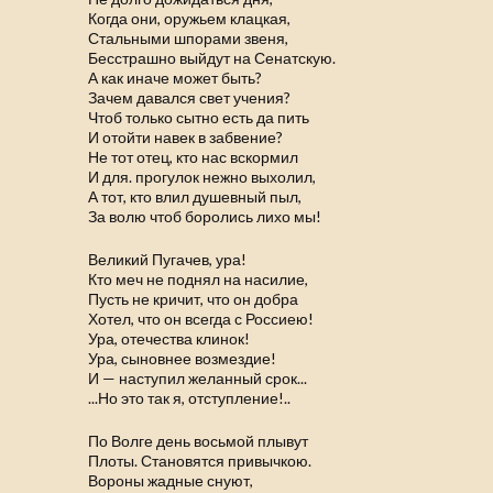
Когда они, оружьем клацкая,
Стальными шпорами звеня,
Бесстрашно выйдут на Сенатскую.
А как иначе может быть?
Зачем давался свет учения?
Чтоб только сытно есть да пить
И отойти навек в забвение?
Не тот отец, кто нас вскормил
И для. прогулок нежно выхолил,
А тот, кто влил душевный пыл,
За волю чтоб боролись лихо мы!
Великий Пугачев, ура!
Кто меч не поднял на насилие,
Пусть не кричит, что он добра
Хотел, что он всегда с Россиею!
Ура, отечества клинок!
Ура, сыновнее возмездие!
И — наступил желанный срок...
...Но это так я, отступление!..
По Волге день восьмой плывут
Плоты. Становятся привычкою.
Вороны жадные снуют,