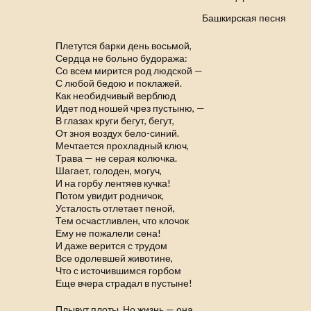
Башкирская песня
Плетутся барки день восьмой,
Сердца не больно будоража:
Со всем мирится род людской —
С любой бедою и поклажей.
Как необидчивый верблюд
Идет под ношей чрез пустыню, —
В глазах круги бегут, бегут,
От зноя воздух бело-синий.
Мечтается прохладный ключ,
Трава — не серая колючка.
Шагает, голоден, могуч,
И на горбу лентяев кучка!
Потом увидит родничок,
Усталость отлетает пеной,
Тем осчастливлен, что клочок
Ему не пожалели сена!
И даже верится с трудом
Все одолевшей животине,
Что с источившимся горбом
Еще вчера страдал в пустыне!
Плывут плоты. Но жизнь — она