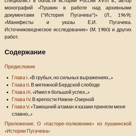
специалист в области истории России XVIII в., автор
монографий «Пушкин в работе над архивными
документами ("История Пугачева")» (Л., 1969);
«Манифесты и указы Е.И. Пугачева.
Источниковедческое исследование» (М. 1980) и других
работ.
Содержание
Предисловие
Глава I
. «В грубых, но сильных выражениях...»
Глава II
. В мятежной Бердской слободе
Глава III
. «Имел я большой успех...»
Глава IV
. В крепости Нижне-Озерной
Глава V
. «Тамошний атаман и казаки приняли меня
славно...»
Приложение. О «пасторе-полковнике» из пушкинской
«Истории Пугачева»