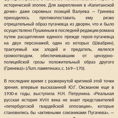
исторической эпопее. Для закрепления в «Капитанской
дочке» даже скромных позиций Валуева — Гринева
приходилось противопоставить ему резко
отрицательный образ пугачевца из дворян, что и было
осуществлено Пушкиным в последней редакции романа
путем расщепления единого прежде героя-пугачевца
на двух персонажей, один из которых (Швабрин),
трактуемый как злодей и предатель, являлся
громоотводом, обеспечивавшим от цензурно-
полицейской грозы положительный образ другого
(Гринева)» (
Лит. памятники
, с. 169—170).
В последнее время с развернутой критикой этой точки
зрения, впервые высказанной Ю.Г. Оксманом еще в
1930-е годы, выступила Н.Н. Петрунина. «Реальная
русская история XVIII века не знает представителей
«петербургской гвардейской оппозиции», которые
становились бы «активными союзниками Пугачева», —