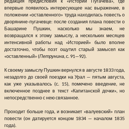
редакция предисловия к «Истории Пугачева», где
впервые появилось интересующее нас выражение, в
положении «оставленного» труда находилась повесть о
дворянине-пугачевце: после создания плана повести о
Башарине Пушкин, насколько мы знаем, не
возвращался к этому замыслу, а нескольких месяцев
интенсивной работы над «Историей» было вполне
достаточно, чтобы поэт ощутил старый замысел как
«оставленный» (
Петрунина
, с. 91—92).
К своему замыслу Пушкин вернулся в августе 1833 года,
незадолго до своей поездки на Урал — пятым августа,
как уже указывалось (с. 15), помечено введение, не
включенное позднее в текст «Капитанской дочки», но
непосредственно с нею связанное.
Проходит больше года, и возникает «валуевский» план
повести (он датируется концом 1834 — началом 1835
года).