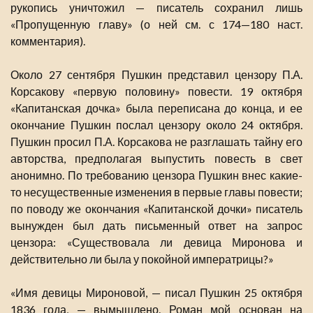
рукопись уничтожил — писатель сохранил лишь
«Пропущенную главу» (о ней см. с 174—180 наст.
комментария).
Около 27 сентября Пушкин представил цензору П.А.
Корсакову «первую половину» повести. 19 октября
«Капитанская дочка» была переписана до конца, и ее
окончание Пушкин послал цензору около 24 октября.
Пушкин просил П.А. Корсакова не разглашать тайну его
авторства, предполагая выпустить повесть в свет
анонимно. По требованию цензора Пушкин внес какие-
то несущественные изменения в первые главы повести;
по поводу же окончания «Капитанской дочки» писатель
вынужден был дать письменный ответ на запрос
цензора: «Существовала ли девица Миронова и
действительно ли была у покойной императрицы?»
«Имя девицы Мироновой, — писал Пушкин 25 октября
1836 года, — вымышлено. Роман мой основан на