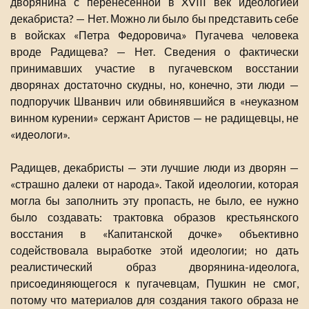
дворянина с перенесенной в XVIII век идеологией
декабриста? — Нет. Можно ли было бы представить себе
в войсках «Петра Федоровича» Пугачева человека
вроде Радищева? — Нет. Сведения о фактически
принимавших участие в пугачевском восстании
дворянах достаточно скудны, но, конечно, эти люди —
подпоручик Шванвич или обвинявшийся в «неуказном
винном курении» сержант Аристов — не радищевцы, не
«идеологи».
Радищев, декабристы — эти лучшие люди из дворян —
«страшно далеки от народа». Такой идеологии, которая
могла бы заполнить эту пропасть, не было, ее нужно
было создавать: трактовка образов крестьянского
восстания в «Капитанской дочке» объективно
содействовала выработке этой идеологии; но дать
реалистический образ дворянина-идеолога,
присоединяющегося к пугачевцам, Пушкин не смог,
потому что материалов для создания такого образа не