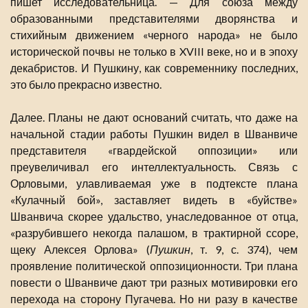
пишет исследовательница. — Для союза между
образованными представителями дворянства и
стихийным движением «черного народа» не было
исторической почвы не только в XVIII веке, но и в эпоху
декабристов. И Пушкину, как современнику последних,
это было прекрасно известно.
Далее. Планы не дают оснований считать, что даже на
начальной стадии работы Пушкин видел в Шванвиче
представителя «гвардейской оппозиции» или
преувеличивал его интеллектуальность. Связь с
Орловыми, улавливаемая уже в подтексте плана
«Кулачный бой», заставляет видеть в «буйстве»
Шванвича скорее удальство, унаследованное от отца,
«разрубившего некогда палашом, в трактирной ссоре,
щеку Алексея Орлова» (
Пушкин
, т. 9, с. 374), чем
проявление политической оппозиционности. Три плана
повести о Шванвиче дают три разных мотивировки его
перехода на сторону Пугачева. Но ни разу в качестве