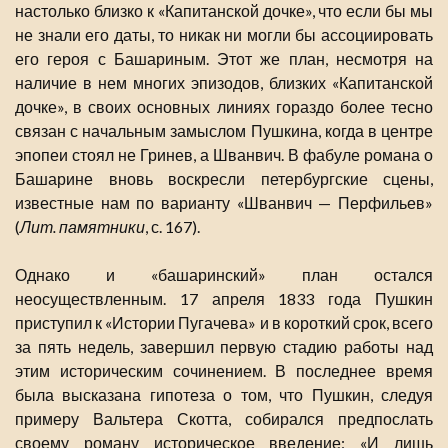
настолько близко к «Капитанской дочке», что если бы мы
не знали его даты, то никак ни могли бы ассоциировать
его героя с Башариным. Этот же план, несмотря на
наличие в нем многих эпизодов, близких «Капитанской
дочке», в своих основных линиях гораздо более тесно
связан с начальным замыслом Пушкина, когда в центре
эпопеи стоял не Гринев, а Шванвич. В фабуле романа о
Башарине вновь воскресли петербургские сцены,
известные нам по варианту «Шванвич — Перфильев»
(
Лит. памятники
, с. 167).
Однако и «башаринский» план остался
неосуществленным. 17 апреля 1833 года Пушкин
приступил к «Истории Пугачева» и в короткий срок, всего
за пять недель, завершил первую стадию работы над
этим историческим сочинением. В последнее время
была высказана гипотеза о том, что Пушкин, следуя
примеру Вальтера Скотта, собирался предпослать
своему роману историческое введение: «И лишь