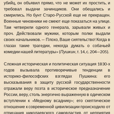
убийц, он объявил прямо, что не может их простить, и
требовал выдачи зачинщиков. Они обещались и
смирились. Но бунт Старо-Русской еще не прекращен.
Военные чиновники не смеют еще показаться на улице.
Там четверили одного генерала, зарывали живых и
проч. Действовали мужики, которым полки выдали
своих начальников. — Плохо, Ваше сиятельство! Когда в
глазах такие трагедии, некогда думать о собачьей
комедии нашей литературы» (
Пушкин
, т. 14, с. 204—205).
Сложная историческая и политическая ситуация 1830-х
годов вызывала противоречивые тенденции в
историко-философских взглядах Пушкина: его
высказывания в защиту русской государственности
отражали веру поэта в историческое предназначение
России, веру, столь энергично выраженную в одическом
вступлении к «Медному всаднику»; его скептическое
отношение к современной цивилизации происходило от
отрицания николаевского самовластия, от неприятия