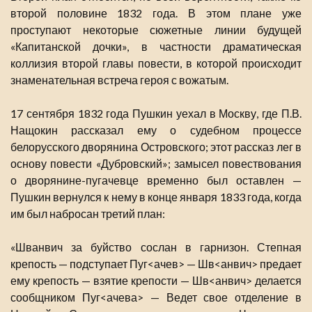
второй половине 1832 года. В этом плане уже
проступают некоторые сюжетные линии будущей
«Капитанской дочки», в частности драматическая
коллизия второй главы повести, в которой происходит
знаменательная встреча героя с вожатым.
17 сентября 1832 года Пушкин уехал в Москву, где П.В.
Нащокин рассказал ему о судебном процессе
белорусского дворянина Островского; этот рассказ лег в
основу повести «Дубровский»; замысел повествования
о дворянине-пугачевце временно был оставлен —
Пушкин вернулся к нему в конце января 1833 года, когда
им был набросан третий план:
«Шванвич за буйство сослан в гарнизон. Степная
крепость — подступает Пуг<ачев> — Шв<анвич> предает
ему крепость — взятие крепости — Шв<анвич> делается
сообщником Пуг<ачева> — Ведет свое отделение в