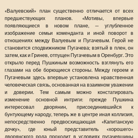
«Валуевский» план существенно отличается от всех
предшествующих планов. «Мотивы, впервые
появляющиеся в новом плане, — углубленное
изображение семьи коменданта и иной поворот в
отношениях между Валуевым и Пугачевым. Герой не
становится сподвижником Пугачева; взятый в плен, он
затем, как и Гринев, отпущен Пугачевым в Оренбург. Это
открыло перед Пушкиным возможность взглянуть его
глазами на обе борющиеся стороны. Между героем и
Пугачевым здесь впервые установлена нравственная
человеческая связь, основанная на взаимном уважении
и доверии. Тем самым можно констатировать
изменение основной интриги: прежде Пушкина
интересовал дворянин, присоединившийся к
бунтующему народу, теперь же в центре иная коллизия,
непосредственно предвосхищающая «Капитанскую
дочку», где юный представитель «хорошего»
дворянского рода проходит в условиях пугачевщины