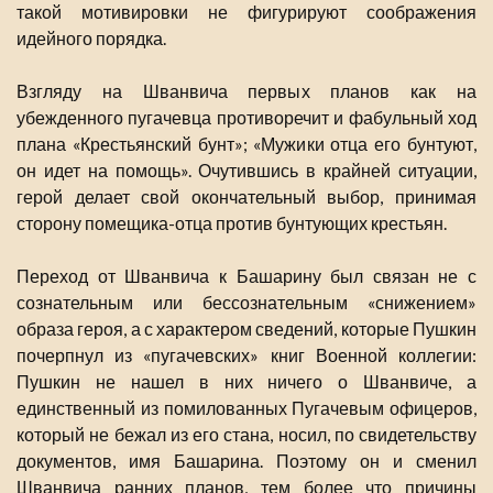
такой мотивировки не фигурируют соображения
идейного порядка.
Взгляду на Шванвича первых планов как на
убежденного пугачевца противоречит и фабульный ход
плана «Крестьянский бунт»; «Мужики отца его бунтуют,
он идет на помощь». Очутившись в крайней ситуации,
герой делает свой окончательный выбор, принимая
сторону помещика-отца против бунтующих крестьян.
Переход от Шванвича к Башарину был связан не с
сознательным или бессознательным «снижением»
образа героя, а с характером сведений, которые Пушкин
почерпнул из «пугачевских» книг Военной коллегии:
Пушкин не нашел в них ничего о Шванвиче, а
единственный из помилованных Пугачевым офицеров,
который не бежал из его стана, носил, по свидетельству
документов, имя Башарина. Поэтому он и сменил
Шванвича ранних планов, тем более что причины