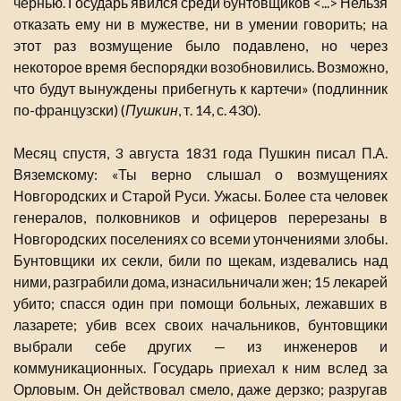
чернью. Государь явился среди бунтовщиков <...> Нельзя
отказать ему ни в мужестве, ни в умении говорить; на
этот раз возмущение было подавлено, но через
некоторое время беспорядки возобновились. Возможно,
что будут вынуждены прибегнуть к картечи» (подлинник
по-французски) (
Пушкин
, т. 14, с. 430).
Месяц спустя, 3 августа 1831 года Пушкин писал П.А.
Вяземскому: «Ты верно слышал о возмущениях
Новгородских и Старой Руси. Ужасы. Более ста человек
генералов, полковников и офицеров перерезаны в
Новгородских поселениях со всеми утончениями злобы.
Бунтовщики их секли, били по щекам, издевались над
ними, разграбили дома, изнасильничали жен; 15 лекарей
убито; спасся один при помощи больных, лежавших в
лазарете; убив всех своих начальников, бунтовщики
выбрали себе других — из инженеров и
коммуникационных. Государь приехал к ним вслед за
Орловым. Он действовал смело, даже дерзко; разругав