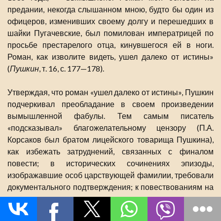
предании, некогда слышанном мною, будто бы один из
офицеров, изменивших своему долгу и перешедших в
шайки Пугачевские, был помилован императрицей по
просьбе престарелого отца, кинувшегося ей в ноги.
Роман, как изволите видеть, ушел далеко от истины»
(
Пушкин
, т. 16, с. 177—178).
Утверждая, что роман «ушел далеко от истины», Пушкин
подчеркивал преобладание в своем произведении
вымышленной фабулы. Тем самым писатель
«подсказывал» благожелательному цензору (П.А.
Корсаков был братом лицейского товарища Пушкина),
как избежать затруднений, связанных с финалом
повести; в исторических сочинениях эпизоды,
изображавшие особ царствующей фамилии, требовали
документального подтверждения; к повествованиям на
историческую тему, в основе которых лежал
«поэтический вымысел», таких требований не