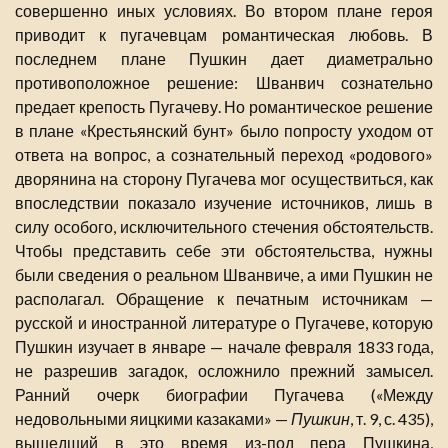
совершенно иных условиях. Во втором плане героя
приводит к пугачевцам романтическая любовь. В
последнем плане Пушкин дает диаметрально
противоположное решение: Шванвич сознательно
предает крепость Пугачеву. Но романтическое решение
в плане «Крестьянский бунт» было попросту уходом от
ответа на вопрос, а сознательный переход «родового»
дворянина на сторону Пугачева мог осуществиться, как
впоследствии показало изучение источников, лишь в
силу особого, исключительного стечения обстоятельств.
Чтобы представить себе эти обстоятельства, нужны
были сведения о реальном Шванвиче, а ими Пушкин не
располагал. Обращение к печатным источникам —
русской и иностранной литературе о Пугачеве, которую
Пушкин изучает в январе — начале февраля 1833 года,
не разрешив загадок, осложнило прежний замысел.
Ранний очерк биографии Пугачева («Между
недовольными яицкими казаками» —
Пушкин
, т. 9, с. 435),
вышедший в это время из-под пера Пушкина,