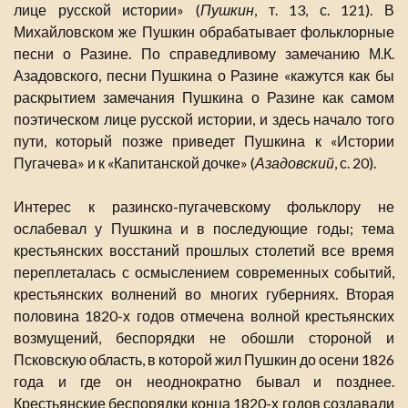
лице русской истории» (
Пушкин
, т. 13, с. 121). В
Михайловском же Пушкин обрабатывает фольклорные
песни о Разине. По справедливому замечанию М.К.
Азадовского, песни Пушкина о Разине «кажутся как бы
раскрытием замечания Пушкина о Разине как самом
поэтическом лице русской истории, и здесь начало того
пути, который позже приведет Пушкина к «Истории
Пугачева» и к «Капитанской дочке» (
Азадовский
, с. 20).
Интерес к разинско-пугачевскому фольклору не
ослабевал у Пушкина и в последующие годы; тема
крестьянских восстаний прошлых столетий все время
переплеталась с осмыслением современных событий,
крестьянских волнений во многих губерниях. Вторая
половина 1820-х годов отмечена волной крестьянских
возмущений, беспорядки не обошли стороной и
Псковскую область, в которой жил Пушкин до осени 1826
года и где он неоднократно бывал и позднее.
Крестьянские беспорядки конца 1820-х годов создавали