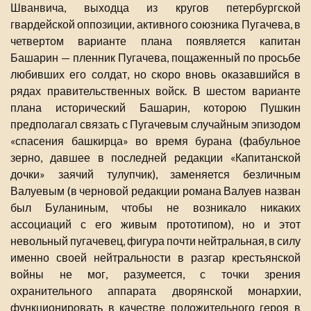
Шванвича, выходца из кругов петербургской
гвардейской оппозиции, активного союзника Пугачева, в
четвертом варианте плана появляется капитан
Башарин — пленник Пугачева, пощаженный по просьбе
любивших его солдат, но скоро вновь оказавшийся в
рядах правительственных войск. В шестом варианте
плана исторический Башарин, которою Пушкин
предполагал связать с Пугачевым случайным эпизодом
«спасения башкирца» во время бурана (фабульное
зерно, давшее в последней редакции «Капитанской
дочки» заячий тулупчик), заменяется безличным
Валуевым (в черновой редакции романа Валуев назван
был Буланиным, чтобы не возникало никаких
ассоциаций с его живым прототипом), но и этот
невольный пугачевец, фигура почти нейтральная, в силу
именно своей нейтральности в разгар крестьянской
войны не мог, разумеется, с точки зрения
охранительного аппарата дворянской монархии,
функционировать в качестве положительного героя в