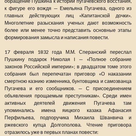
обращение Пушкина к истории пугачевского восстания,
к фигуре его вождя — Емельяна Пугачева, одного из
главных действующих лиц «Капитанской дочки».
Многолетние разыскания ученых дают возможность
более или менее точно представить основные этапы
формирования замысла и написания повести.
17 февраля 1832 года М.М. Сперанский переслал
Пушкину подарок Николая I — «Полное собрание
законов Российской империи»; в двадцатом томе этого
собрания был перепечатан приговор «О наказании
смертною казнию изменника, бунтовщика и самозванца
Пугачева и его сообщников. — С присоединением
объявления прощаемым преступникам». Среди имен
активных деятелей движения Пугачева там
упоминались имена яицкого казака Афанасия
Перфильева, подпоручика Михаила Шванвича и
ржевского купца Долгополова. Чтение приговора
отразилось уже в первых планах повести: