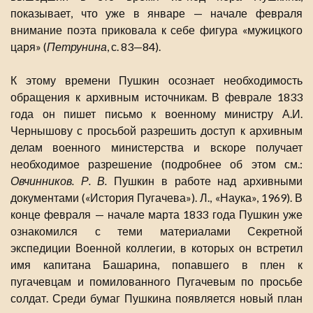
показывает, что уже в январе — начале февраля
внимание поэта приковала к себе фигура «мужицкого
царя» (
Петрунина
, с. 83—84).
К этому времени Пушкин осознает необходимость
обращения к архивным источникам. В феврале 1833
года он пишет письмо к военному министру А.И.
Чернышову с просьбой разрешить доступ к архивным
делам военного министерства и вскоре получает
необходимое разрешение (подробнее об этом см.:
Овчинников. Р. В.
Пушкин в работе над архивными
документами («История Пугачева»). Л., «Наука», 1969). В
конце февраля — начале марта 1833 года Пушкин уже
ознакомился с теми материалами Секретной
экспедиции Военной коллегии, в которых он встретил
имя капитана Башарина, попавшего в плен к
пугачевцам и помилованного Пугачевым по просьбе
солдат. Среди бумаг Пушкина появляется новый план