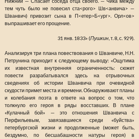
Нижний — Спасает соседа отца своего. — Чика между
тем чуть было не повесил ста<рого> Шв<анвича> —
Шванвич) привозит сына в П<етер>Б<ург>. Орл<ов>
выпрашивает его прощение.
31 янв. 1833» (
Пушкин
, т. 8, с. 929).
Анализируя три плана повествования о Шванвиче, Н.Н.
Петрунина приходит к следующему выводу: «Ощутима
их известная внутренняя ограниченность: сюжет
повести разрабатывался здесь на отрывочных
сведениях об истории Шванвича при очевидной
скудости примет места и времени. Обнаруживают планы
и колебания поэта в ответе на вопрос о том, что
толкнуло его героя в ряды восставших. В плане
«Кулачный бой» — это отношения Шванвича с
Перфильевым, завязавшиеся среди «буйства»
петербургской жизни и продолженные (может быть,
бездумно, по бесшабашности натуры героя) в