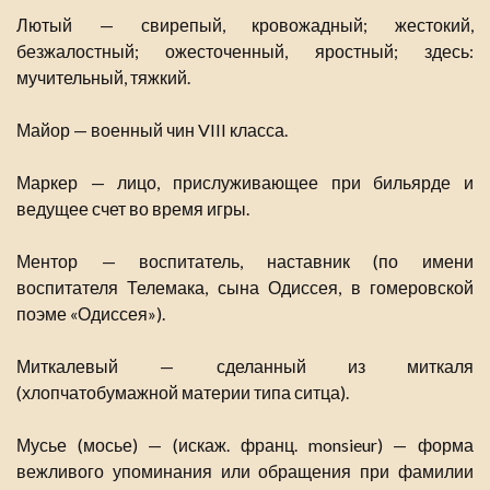
Лютый — свирепый, кровожадный; жестокий,
безжалостный; ожесточенный, яростный; здесь:
мучительный, тяжкий.
Майор — военный чин VIII класса.
Маркер — лицо, прислуживающее при бильярде и
ведущее счет во время игры.
Ментор — воспитатель, наставник (по имени
воспитателя Телемака, сына Одиссея, в гомеровской
поэме «Одиссея»).
Миткалевый — сделанный из миткаля
(хлопчатобумажной материи типа ситца).
Мусье (мосье) — (искаж. франц. monsieur) — форма
вежливого упоминания или обращения при фамилии