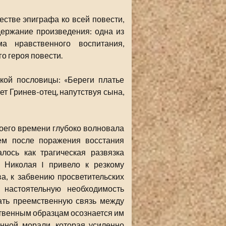
стве эпиграфа ко всей повести,
ержание произведения: одна из
а нравственного воспитания,
о героя повести.
кой пословицы: «Береги платье
ет Гринев-отец, напутствуя сына,
оего времени глубоко волновала
ем после поражения восстания
лось как трагическая развязка
 Николая I привело к резкому
а, к забвению просветительских
 настоятельную необходимость
ать преемственную связь между
твенным образцам осознается им
нной морали, которая усиленно