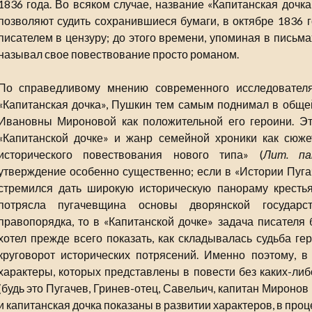
1836 года. Во всяком случае, название «Капитанская дочк
позволяют судить сохранившиеся бумаги, в октябре 1836 г
писателем в цензуру; до этого времени, упоминая в письма
называл свое повествование просто романом.
По справедливому мнению современного исследователя
«Капитанская дочка», Пушкин тем самым поднимал в обще
Ивановны Мироновой как положительной его героини. Э
«Капитанской дочке» и жанр семейной хроники как сюж
исторического повествования нового типа» (
Лит. па
утверждение особенно существенно; если в «Истории Пуг
стремился дать широкую историческую панораму крестьян
потрясла пугачевщина основы дворянской государст
правопорядка, то в «Капитанской дочке» задача писател
хотел прежде всего показать, как складывалась судьба ге
круговорот исторических потрясений. Именно поэтому, в
характеры, которых представлены в повести без каких-либ
(будь это Пугачев, Гринев-отец, Савельич, капитан Миронов
и капитанская дочка показаны в развитии характеров, в проц