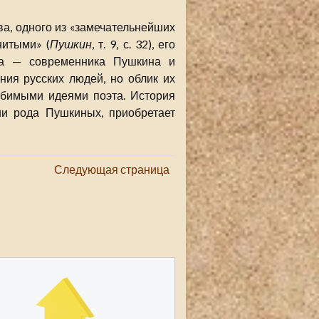
а, одного из «замечательнейших
нитыми» (
Пушкин
, т. 9, с. 32), его
ка — современника Пушкина и
ния русских людей, но облик их
юбимыми идеями поэта. История
ии рода Пушкиных, приобретает
Следующая страница