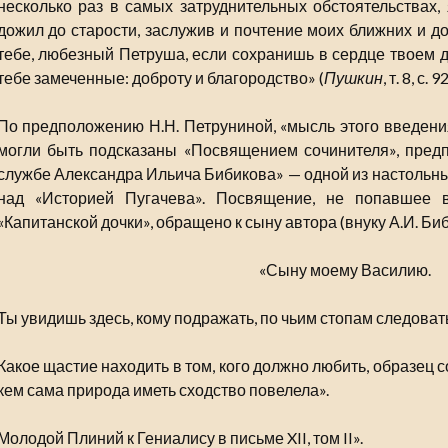
несколько раз в самых затруднительных обстоятельствах,
дожил до старости, заслужив и почтение моих ближних и д
тебе, любезный Петруша, если сохранишь в сердце твоем д
тебе замеченные: доброту и благородство» (
Пушкин
, т. 8, с. 9
По предположению Н.Н. Петруниной, «мысль этого введения
могли быть подсказаны «Посвящением сочинителя», пред
службе Александра Ильича Бибикова» — одной из настольны
над «Историей Пугачева». Посвящение, не попавшее 
«Капитанской дочки», обращено к сыну автора (внуку А.И. Биби
«Сыну моему Василию.
Ты увидишь здесь, кому подражать, по чьим стопам следовать
Какое щастие находить в том, кого должно любить, образец 
кем сама природа иметь сходство повелела».
Молодой Плиний к Гениалису в письме XII, том II».