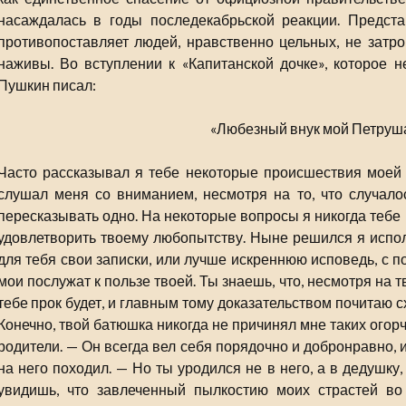
насаждалась в годы последекабрьской реакции. Предст
противопоставляет людей, нравственно цельных, не затр
наживы. Во вступлении к «Капитанской дочке», которое н
Пушкин писал:
«Любезный внук мой Петруш
Часто рассказывал я тебе некоторые происшествия моей ж
слушал меня со вниманием, несмотря на то, что случало
пересказывать одно. На некоторые вопросы я никогда тебе
удовлетворить твоему любопытству. Ныне решился я испо
для тебя свои записки, или лучше искреннюю исповедь, с 
мои послужат к пользе твоей. Ты знаешь, что, несмотря на т
тебе прок будет, и главным тому доказательством почитаю 
Конечно, твой батюшка никогда не причинял мне таких огорч
родители. — Он всегда вел себя порядочно и добронравно, 
на него походил. — Но ты уродился не в него, а в дедушку
увидишь, что завлеченный пылкостию моих страстей во