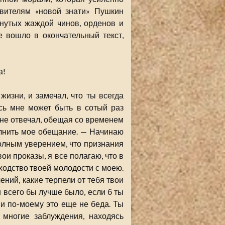
авителям «новой знати» Пушкин
онутых жаждой чинов, орденов и
е вошло в окончательный текст,
а!
изни, и замечал, что ты всегда
сь мне может быть в сотый раз
 не отвечал, обещая со временем
лнить мое обещание. — Начинаю
полным уверением, что признания
вои проказы, я все полагаю, что в
сходство твоей молодости с моею.
ений, какие терпели от тебя твои
и всего бы лучше было, если б ты
, и по-моему это еще не беда. Ты
 многие заблуждения, находясь