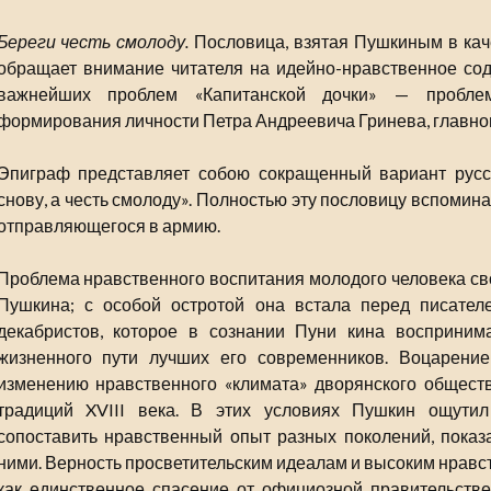
Береги честь смолоду.
Пословица, взятая Пушкиным в каче
обращает внимание читателя на идейно-нравственное сод
важнейших проблем «Капитанской дочки» — проблем
формирования личности Петра Андреевича Гринева, главног
Эпиграф представляет собою сокращенный вариант русс
снову, а честь смолоду». Полностью эту пословицу вспомина
отправляющегося в армию.
Проблема нравственного воспитания молодого человека св
Пушкина; с особой остротой она встала перед писател
декабристов, которое в сознании Пуни кина воспринима
жизненного пути лучших его современников. Воцарение
изменению нравственного «климата» дворянского обществ
традиций XVIII века. В этих условиях Пушкин ощутил
сопоставить нравственный опыт разных поколений, показ
ними. Верность просветительским идеалам и высоким нравс
как единственное спасение от официозной правительстве