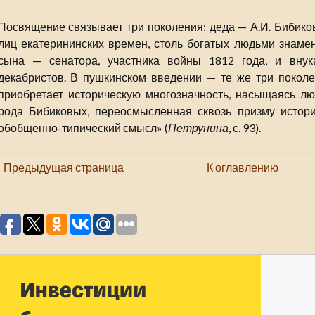
Посвящение связывает три поколения: деда — А.И. Бибиков
лиц екатерининских времен, столь богатых людьми знаме
сына — сенатора, участника войны 1812 года, и вну
декабристов. В пушкинском введении — те же три поколе
приобретает историческую многозначность, насыщаясь л
рода Бибиковых, переосмысленная сквозь призму истор
обобщенно-типический смысл» (
Петрунина
, с. 93).
Предыдущая страница
К оглавлению