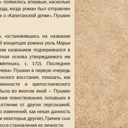
а» появилось впервые, насколько
ода, когда роман был отправлен
х о «Капитанской дочке», Пушкин
, «остановившись на названии
й концепции романа роль Марьи
тим названием подчеркивался в
етная основа утверждаемого им
мятники
, с. 172). Последнее
ачева» Пушкин в первую очередь
ского восстания, показать, как
венности и крепостнического
я была во многом иной — Пушкин
роев повествования, попавших в
 отличие от других персонажей,
о изменений, как некая данность
 и некоторые другие), Гринев-сын
ессе становления их личности.