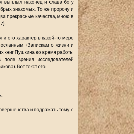
 я выплыл наконец и слава богу
обрых знакомых. То же пророчу и
ва прекрасные качества, мною в
27).
 и его характер в какой-то мере
посланным «Запискам о жизни и
х книг Пушкина во время работы
в поле зрения исследователей
кова). Вот текст его:
.
совершенства и подражать тому, с