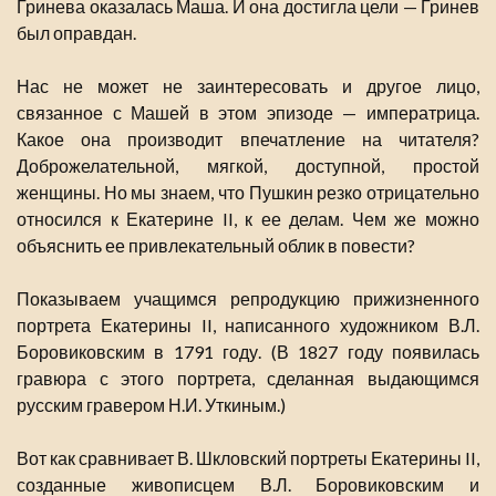
Гринева оказалась Маша. И она достигла цели — Гринев
был оправдан.
Нас не может не заинтересовать и другое лицо,
связанное с Машей в этом эпизоде — императрица.
Какое она производит впечатление на читателя?
Доброжелательной, мягкой, доступной, простой
женщины. Но мы знаем, что Пушкин резко отрицательно
относился к Екатерине II, к ее делам. Чем же можно
объяснить ее привлекательный облик в повести?
Показываем учащимся репродукцию прижизненного
портрета Екатерины II, написанного художником В.Л.
Боровиковским в 1791 году. (В 1827 году появилась
гравюра с этого портрета, сделанная выдающимся
русским гравером Н.И. Уткиным.)
Вот как сравнивает В. Шкловский портреты Екатерины II,
созданные живописцем В.Л. Боровиковским и