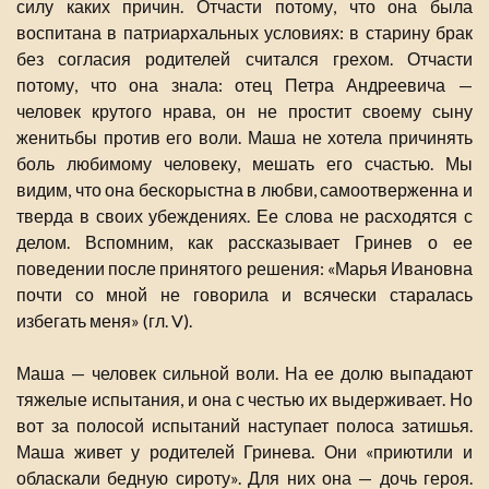
силу каких причин. Отчасти потому, что она была
воспитана в патриархальных условиях: в старину брак
без согласия родителей считался грехом. Отчасти
потому, что она знала: отец Петра Андреевича —
человек крутого нрава, он не простит своему сыну
женитьбы против его воли. Маша не хотела причинять
боль любимому человеку, мешать его счастью. Мы
видим, что она бескорыстна в любви, самоотверженна и
тверда в своих убеждениях. Ее слова не расходятся с
делом. Вспомним, как рассказывает Гринев о ее
поведении после принятого решения: «Марья Ивановна
почти со мной не говорила и всячески старалась
избегать меня» (гл. V).
Маша — человек сильной воли. На ее долю выпадают
тяжелые испытания, и она с честью их выдерживает. Но
вот за полосой испытаний наступает полоса затишья.
Маша живет у родителей Гринева. Они «приютили и
обласкали бедную сироту». Для них она — дочь героя.