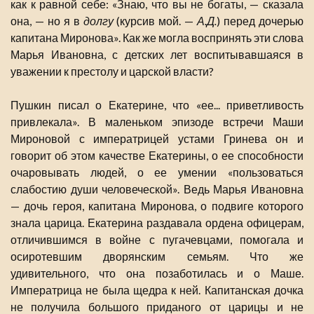
как к равной себе: «Знаю, что вы не богаты, — сказала
она, — но я в
долгу
(курсив мой. —
А.Д.
) перед дочерью
капитана Миронова». Как же могла воспринять эти слова
Марья Ивановна, с детских лет воспитывавшаяся в
уважении к престолу и царской власти?
Пушкин писал о Екатерине, что «ее... приветливость
привлекала». В маленьком эпизоде встречи Маши
Мироновой с императрицей устами Гринева он и
говорит об этом качестве Екатерины, о ее способности
очаровывать людей, о ее умении «пользоваться
слабостию души человеческой». Ведь Марья Ивановна
— дочь героя, капитана Миронова, о подвиге которого
знала царица. Екатерина раздавала ордена офицерам,
отличившимся в войне с пугачевцами, помогала и
осиротевшим дворянским семьям. Что же
удивительного, что она позаботилась и о Маше.
Императрица не была щедра к ней. Капитанская дочка
не получила большого приданого от царицы и не