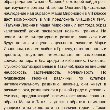
образ родствен Татьяне Лариной, о которой пойдет речь
при изучении романа «Евгений Онегин». Пристальное
наблюдение над образом Маши Мироновой в VII классе
даст возможность в VIII предложить учащимся тему:
«Татьяна Ларина и Маша Миронова». И вот тогда образ
капитанской дочки засверкает новыми гранями. На
новом этапе литературного развития учащихся ими
будут поняты и оценены цельность личности Марьи
Ивановны, сила ее любви к Гриневу, естественность и
простота, отсутствие «жеманства», не замеченные
сейчас, ее вера в благородство избранника (качества,
глубоко опоэтизированные в Татьяне), даже ее внешняя
неброскость, застенчивость, молчаливость. Но
пушкинские героини различны по культуре,
интеллектуальному развитию, наконец, они живут в
разные эпохи, развиваются в разной среде и условиях.
Учитель, предлагающий восьмиклассникам сравнить
образы Маши и Татьяны, должен обратить внимание
учащихся и на сходство и на различие героинь. Такое