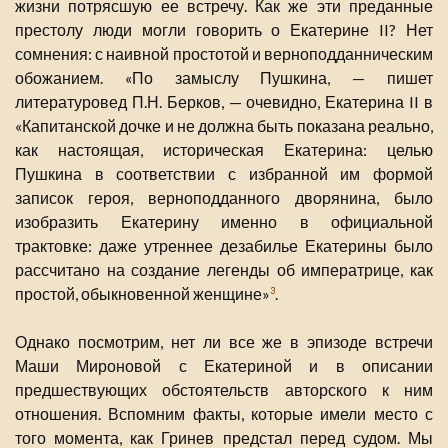
жизни потрясшую ее встречу. Как же эти преданные
престолу люди могли говорить о Екатерине II? Нет
сомнения: с наивной простотой и верноподданническим
обожанием. «По замыслу Пушкина, — пишет
литературовед П.Н. Берков, — очевидно, Екатерина II в
«Капитанской дочке и не должна быть показана реально,
как настоящая, историческая Екатерина: целью
Пушкина в соответствии с избранной им формой
записок героя, верноподданного дворянина, было
изобразить Екатерину именно в официальной
трактовке: даже утреннее дезабилье Екатерины было
рассчитано на создание легенды об императрице, как
простой, обыкновенной женщине»
.
3
Однако посмотрим, нет ли все же в эпизоде встречи
Маши Мироновой с Екатериной и в описании
предшествующих обстоятельств авторского к ним
отношения. Вспомним факты, которые имели место с
того момента, как Гринев предстал перед судом. Мы