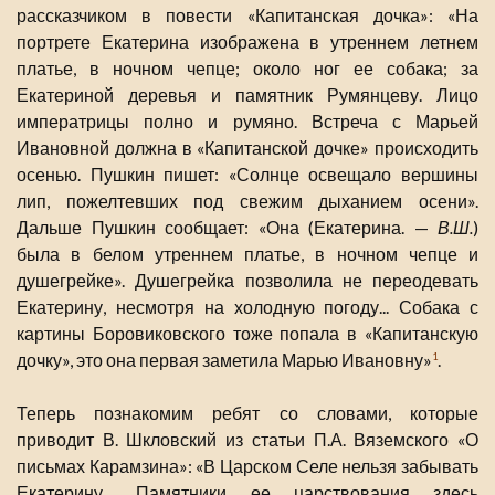
рассказчиком в повести «Капитанская дочка»: «На
портрете Екатерина изображена в утреннем летнем
платье, в ночном чепце; около ног ее собака; за
Екатериной деревья и памятник Румянцеву. Лицо
императрицы полно и румяно. Встреча с Марьей
Ивановной должна в «Капитанской дочке» происходить
осенью. Пушкин пишет: «Солнце освещало вершины
лип, пожелтевших под свежим дыханием осени».
Дальше Пушкин сообщает: «Она (Екатерина. —
В.Ш.
)
была в белом утреннем платье, в ночном чепце и
душегрейке». Душегрейка позволила не переодевать
Екатерину, несмотря на холодную погоду... Собака с
картины Боровиковского тоже попала в «Капитанскую
дочку», это она первая заметила Марью Ивановну»
.
1
Теперь познакомим ребят со словами, которые
приводит В. Шкловский из статьи П.А. Вяземского «О
письмах Карамзина»: «В Царском Селе нельзя забывать
Екатерину... Памятники ее царствования здесь