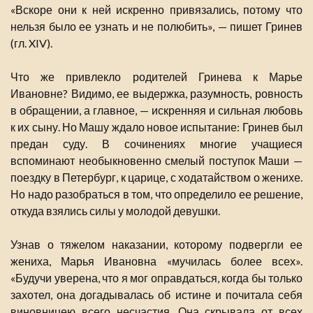
«Вскоре они к ней искренно привязались, потому что
нельзя было ее узнать и не полюбить», — пишет Гринев
(гл. XIV).
Что же привлекло родителей Гринева к Марье
Ивановне? Видимо, ее выдержка, разумность, ровность
в обращении, а главное, — искренняя и сильная любовь
к их сыну. Но Машу ждало новое испытание: Гринев был
предан суду. В сочинениях многие учащиеся
вспоминают необыкновенно смелый поступок Маши —
поездку в Петербург, к царице, с ходатайством о женихе.
Но надо разобраться в том, что определило ее решение,
откуда взялись силы у молодой девушки.
Узнав о тяжелом наказании, которому подвергли ее
жениха, Марья Ивановна «мучилась более всех».
«Будучи уверена, что я мог оправдаться, когда бы только
захотел, она догадывалась об истине и почитала себя
виновницею всего несчастия. Она скрывала от всех