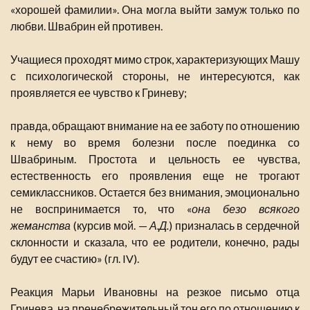
«хорошей фамилии». Она могла выйти замуж только по
любви. Швабрин ей противен.
Учащиеся проходят мимо строк, характеризующих Машу
с психологической стороны, не интересуются, как
проявляется ее чувство к Гриневу;
правда, обращают внимание на ее заботу по отношению
к нему во время болезни после поединка со
Швабриным. Простота и цельность ее чувства,
естественность его проявления еще не трогают
семиклассников. Остается без внимания, эмоционально
не воспринимается то, что «
она безо всякого
жеманства
(курсив мой. —
А.Д.
) призналась в сердечной
склонности и сказала, что ее родители, конечно, рады
будут ее счастию» (гл. IV).
Реакция Марьи Ивановны на резкое письмо отца
Гринева, на пренебрежительный тон его по отношению к