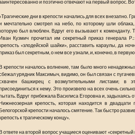
заинтересованно и поэтично отвечают на первый вопрос. Вот
«Трагические дни в крепости начались для всех внезапно. Гр
и мечтательно смотрел на небо, по которому шли облака,
которую был влюблен. Вдруг его вызывают к коменданту. 
Иван Кузмич прочитал им секретный приказ генерала Р.:
крепость «злодейской шайки», расставить караулы, да ноч
приказ был секретным, о нем все узнали, и, конечно, в перв
В крепости началось волнение, там было много ненадежных
сбежал урядник Максимыч, видимо, он был связан с пугачев
схвачен башкирец с возмутительными листами; в э
присоединиться к нему. Это произвело на всех очень сильн
пытать. Вдруг прибежала Василиса Егоровна и, задыхаясь от
Нижнеозерная крепость, которая находится в двадцати п
Белогорской крепости началось смятение. Так быстро разви
крепость к трагическому концу».
В ответе на второй вопрос учащиеся оценивают «секретный 