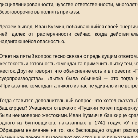
дисциплинированности, чувстве ответственности, многолет
безоговорочно выполнять приказы.
Делаем вывод: Иван Кузмич, побаивающийся своей энергич
ней, далек от растерянности сейчас, когда действите
надвигающейся опасностью.
Ответ на пятый вопрос тесно связан с предыдущим ответом
жестокость и готовность коменданта применить пытку тем, чт
жесток. Другие говорят, что объяснение есть и в повести:
судопроизводства»; «пытка была обычной — это тогда н
«Приказание коменданта никого из нас не удивило и не встр
Тогда ставится дополнительный вопрос: что хотел сказать
башкирцем? Учащиеся отвечают: «Пушкин хотел подчеркну
были неимоверно жестокими. Иван Кузмич в башкирце сра
одного из бунтовщиков, наказанных в 1741 году». «У не
Обращаем внимание на то, как беспощадно отдает расп
Кузмич, как покорно выполняют его страшные приказания д