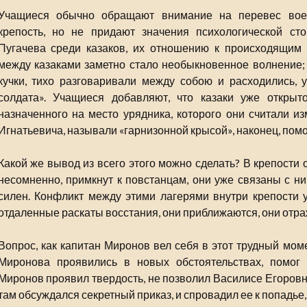
Учащиеся обычно обращают внимание на перевес вое
крепость, но не придают значения психологической ст
Пугачева среди казаков, их отношению к происходящим 
между казаками заметно стало необыкновенное волнение; 
кучки, тихо разговаривали между собою и расходились, 
солдата». Учащиеся добавляют, что казаки уже открыт
назначенного на место урядника, которого они считали из
Игнатьевича, называли «гарнизонной крысой», наконец, пом
Какой же вывод из всего этого можно сделать? В крепости 
несомненно, примкнут к повстанцам, они уже связаны с ним
силен. Конфликт между этими лагерями внутри крепости 
отдаленные раскаты восстания, они приближаются, они отра
Вопрос, как капитан Миронов вел себя в этот трудный мом
Миронова проявились в новых обстоятельствах, помог 
Миронов проявил твердость, не позволил Василисе Егоровн
там обсуждался секретный приказ, и спровадил ее к попадье,