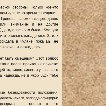
еской стороны. Только кое-кто
мном чулане во время совещания.
р Гринева, вспоминающего давно
атили внимание и на другие
.
) догадалась, что была обманута
иготовился к нападению». Зато к
осидела в чулане, пока мы не
-то очень нескладное».
ает быть смешным? Этот вопрос
итана после прочтения приказа:
й-то, видно, силен, а у нас всего
ха надежда, не в укор буди тебе
ние безнадежности положения.
делать нечего, господа офицеры!
озоры...» — говорят о его