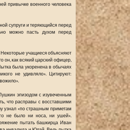
ней привычке военного человека
ной супруги и теряющийся перед
льно можно пасть духом перед
. Некоторые учащиеся объясняют
о он, как всякий царский офицер,
 «Пытка была укоренена в обычаях
икого не удивляло». Цитируют:
евожило».
 Пушкин эпизодом с изувеченным
ть, что расправы с восставшими
зу узнал «по страшным приметам
го не было ни носа, ни ушей».
оряжение пытать башкирца Иван
ва инвалида и Юлай. Ведь пытка