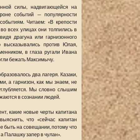
нной силы, надвигающейся на
ороне событий — популярности
событиям. Читаем: «В крепости
во всех улицах они толпились в
увидя драгуна или гарнизонного
о высказывались против Юлая,
менником, в глаза ругали Ивана
огли бежать Максимычу.
образовалось два лагеря. Казаки,
и, а гарнизон, как мы знаем, не
углубляется. Мы словно слышим
жаются в сознании людей.
ент, какие новые черты капитана
выяснить, что «сейчас капитан
е быть на совещании, потому что
 а Палашку запер в чулан».