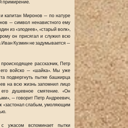
й примирение.
 и капитан Миронов — по натуре
онов — символ ненавистного ему
дин из «злодеев», «старый волк»,
орому он присягал и служил всю
та Иван Кузмин не задумывается —
 происходящее рассказчик, Петр
 его войско — «шайка». Мы уже
нта подвергнуть пытке башкирца
нев на всю жизнь запомнил лицо
 его душевное смятение. «Он
ьми», — говорит Петр Андреевич,
ак «застонал слабым, умоляющим
ью.
 с ужасом вспоминает пытки