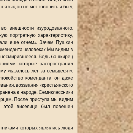
 язык, он не мог говорить и был,
во внешности изуродованного,
кую портретную характеристику,
кали еще огнем». Зачем Пушкин
 коменданта человека? Мы видим в
, несмирившееся. Ведь башкирец
ваниями, которые распространял
ому «казалось лет за семьдесят»,
покойство коменданта, он даже
вания, воззвания «крестьянского
странена в народе. Семиклассники
ирцем. После приступа мы видим
а этой виселице был повешен
стниками которых являлись люди