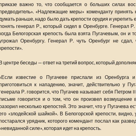
приказе важно то, что сообщается о больших силах восс
предводитель». «Надлежащие меры» коменданту принять 
думать раньше, надо было дать крепости орудия и укрепить е
понять генерал Р., который сидел в Оренбурге. Генерал Р
когда Белогорская крепость была взята Пугачевым, он и т
угрожал Оренбургу. Генерал Р. чуть Оренбург не сдал, 
крепости».
В центре беседы — ответ на третий вопрос, который дополн
«Если известие о Пугачеве прислали из Оренбурга и
приготовиться к нападению, значит, действительно у Пу
генерала Р. говорится, что Пугачев называет себя Петром II
письме говорится и о том, что он произвел возмущение 
разорил несколько крепостей. Это значит, что у Пугачева ес
его «злодейской шайкой». В Белогорской крепости, видно,
постарался урядник, которого комендант послал как разве
«невиданной силе», которая идет на крепость.