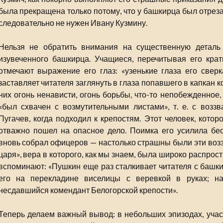
была прекращена только потому, что у башкирца был отрезан
следовательно не нужен Ивану Кузмину.
Нельзя не обратить внимания на существенную деталь 
изувеченного башкирца. Учащиеся, перечитывая его крат
отмечают выражение его глаз: «узенькие глаза его свер
заставляет читателя заглянуть в глаза попавшего в капкан
них огонь ненависти, огонь борьбы, что-то непобежденное
«был схвачен с возмутительными листами», т. е. с возз
Пугачев, когда подходил к крепостям. Этот человек, котор
отважно пошел на опасное дело. Поимка его усилила бес
вновь собрал офицеров — настолько страшны были эти возз
царя», вера в которого, как мы знаем, была широко распро
вспоминают: «Пушкин еще раз сталкивает читателя с башк
его на перекладине виселицы с веревкой в руках; н
несдавшийся комендант Белогорской крепости».
Теперь делаем важный вывод: в небольших эпизодах, уча