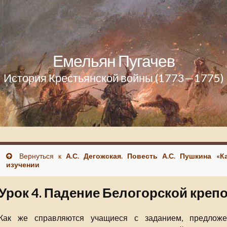
Емельян Пугачев
История Крестьянской войны (1773—1775)
Вернуться к
А.С. Дегожская. Повесть А.С. Пушкина «
изучении
Урок 4. Падение Белогорской креп
Как же справляются учащиеся с заданием, предлож