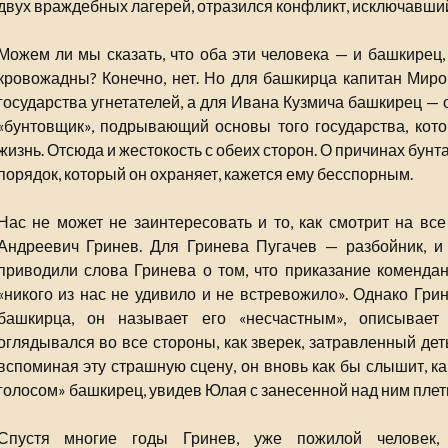
двух враждебных лагерей, отразился конфликт, исключавши
Можем ли мы сказать, что оба эти человека — и башкирец,
кровожадны? Конечно, нет. Но для башкирца капитан Мир
государства угнетателей, а для Ивана Кузмича башкирец — о
«бунтовщик», подрывающий основы того государства, кот
жизнь. Отсюда и жестокость с обеих сторон. О причинах бун
порядок, который он охраняет, кажется ему бесспорным.
Нас не может не заинтересовать и то, как смотрит на все
Андреевич Гринев. Для Гринева Пугачев — разбойник, и
приводили слова Гринева о том, что приказание коменда
«никого из нас не удивило и не встревожило». Однако Гри
башкирца, он называет его «несчастным», описывает
оглядывался во все стороны, как зверек, затравленный дет
вспоминая эту страшную сцену, он вновь как бы слышит, к
голосом» башкирец, увидев Юлая с занесенной над ним плет
Спустя многие годы Гринев, уже пожилой человек,