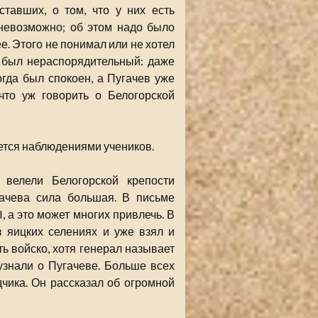
тавших, о том, что у них есть
невозможно; об этом надо было
е. Этого не понимал или не хотел
. был нераспорядительный: даже
огда был спокоен, а Пугачев уже
что уж говорить о Белогорской
яется наблюдениями учеников.
 велели Белогорской крепости
гачева сила большая. В письме
I, а это может многих привлечь. В
в яицких селениях и уже взял и
ть войско, хотя генерал называет
 узнали о Пугачеве. Больше всех
дчика. Он рассказал об огромной