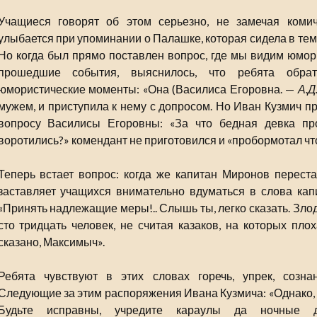
Учащиеся говорят об этом серьезно, не замечая комич
улыбается при упоминании о Палашке, которая сидела в те
Но когда был прямо поставлен вопрос, где мы видим юмо
прошедшие события, выяснилось, что ребята обр
юмористические моменты: «Она (Василиса Егоровна. —
А.Д
мужем, и приступила к нему с допросом. Но Иван Кузмич пр
вопросу Василисы Егоровны: «За что бедная девка пр
воротились?» комендант не приготовился и «пробормотал что
Теперь встает вопрос: когда же капитан Миронов перест
заставляет учащихся внимательно вдуматься в слова кап
«Принять надлежащие меры!.. Слышь ты, легко сказать. Злоде
сто тридцать человек, не считая казаков, на которых пло
сказано, Максимыч».
Ребята чувствуют в этих словах горечь, упрек, созна
Следующие за этим распоряжения Ивана Кузмича: «Однако, 
Будьте исправны, учредите караулы да ночные д