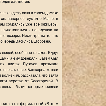
 один из ответов:
инев сидел у окна в своем домике
 он, наверное, думал о Маше, в
Там собрались уже все офицеры.
 приготовиться к нападению на
ные дозоры. Несмотря на то, что
ую очередь Василиса Егоровна.
 людей, особенно казаков. Вдруг
цами, а ему доверяли. Затем был
тих листах Пугачев призывал
ое впечатление. Башкирца хотели
 волнения, рассказала, что взята
яти верстах от Белогорской. В
вались события, которые привели
приказ» как формальный. «В этом