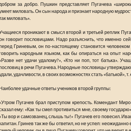
добром за добро. Пушкин представляет Пугачева «широки
умеет миловать. Он сын народа и признает народную мудрость
так миловать».
Учащиеся проникают в смысл второй и третьей реплик Пугач
он говорит пословицами. Надо разъяснить, что именно сей
перед Гриневым, он по-настоящему становится человеком и
говорить народным языком, как бы опираться на опыт нар
«Разве нет удачи удалому?», «Кто ни поп, тот батька». У
пословиц в речи Пугачева. Народные пословицы утверждают 
удали, удачливости, в своих возможностях стать «батькой», т. 
Наиболее удачные ответы учеников второй группы:
«Утром Пугачев брал приступом крепость. Комендант Мирон
сказал ему: «Как ты смел противиться мне, своему государю»
«Ты вор и самозванец, слышь ты!» Пугачев его повесил. Иван
капитан. Гринев так же бы ответил, но не успел: неожиданно
смелый человек, он в лицо Пугачеву говорит, что не верит в