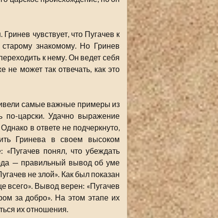
 Гринев чувствует, что Пугачев к
о старому знакомому. Но Гринев
переходить к нему. Он ведет себя
е не может так отвечать, как это
ривели самые важные примеры из
ть по-царски. Удачно выражение
 Однако в ответе не подчеркнуто,
дить Гринева в своем высоком
: «Пугачев понял, что убеждать
сюда — правильный вывод об уме
Пугачев не злой». Как был показан
е всего». Вывод верен: «Пугачев
ом за добро». На этом этапе их
ться их отношения.