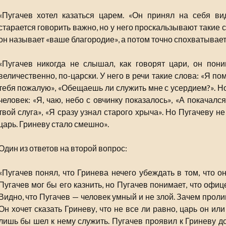
«Пугачев хотел казаться царем. «Он принял на себя в
старается говорить важно, но у него проскальзывают такие с
он называет «ваше благородие», а потом точно спохватывает
«Пугачев никогда не слышал, как говорят цари, он пони
величественно, по-царски. У него в речи такие слова: «Я по
тебя пожалую», «Обещаешь ли служить мне с усердием?». Но
человек: «Я, чаю, небо с овчинку показалось», «А покачал
твой слуга», «Я сразу узнал старого хрыча». Но Пугачеву не
царь. Гриневу стало смешно».
Один из ответов на второй вопрос:
«Пугачев понял, что Гринева нечего убеждать в том, что о
Пугачев мог бы его казнить, но Пугачев понимает, что офице
Видно, что Пугачев — человек умный и не злой. Зачем проли
Он хочет сказать Гриневу, что не все ли равно, царь он или 
лишь бы шел к нему служить. Пугачев проявил к Гриневу д