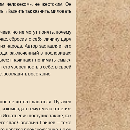
м человеком», не жестоким. Он
: «Казнить так казнить, миловать
ева, но не могут понять, почему
час, сбросив с себя личину царя
з народа. Автор заставляет его
ода, заключенный в пословицах:
чащиеся начинают понимать смысл
его уверенность в себе, в своей
е. возглавить восстание.
ов не хотел сдаваться. Пугачев
, и комендант ему смело ответил:
 Игнатьевич поступил так же, как
 его спас Савельич. Гринев — тоже
 его царское происхождение, но он