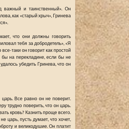
ид важный и таинственный». Он
лова, как «старый хрыч», Гринева
ся».
мает, что они должны говорить
миловал тебя за добродетель», «Я
 все-таки он говорит как простой
ся бы на перекладине, если бы не
 удалось убедить Гринева, что он
н царь. Все равно он не поверит.
ру трудно поверить, что он царь.
вать кровь? Казнить проще всего.
не царь, пусть думает, что хочет,
оброту и великодушие. Он платит