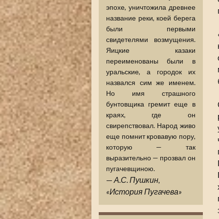
эпохе, уничтожила древнее
название реки, коей берега
были первыми
свидетелями возмущения.
Яицкие казаки
переименованы были в
уральские, а городок их
назвался сим же именем.
Но имя страшного
бунтовщика гремит еще в
краях, где он
свирепствовал. Народ живо
еще помнит кровавую пору,
которую — так
выразительно — прозвал он
пугачевщиною.
—
А.С. Пушкин,
«История Пугачева»