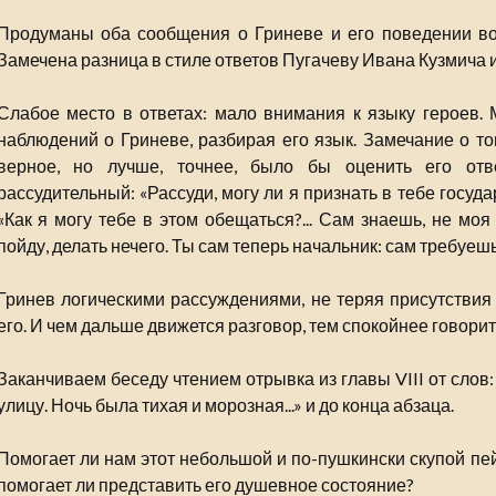
Продуманы оба сообщения о Гриневе и его поведении во
Замечена разница в стиле ответов Пугачеву Ивана Кузмича и
Слабое место в ответах: мало внимания к языку героев.
наблюдений о Гриневе, разбирая его язык. Замечание о том
верное, но лучше, точнее, было бы оценить его отв
рассудительный: «Рассуди, могу ли я признать в тебе госу
«Как я могу тебе в этом обещаться?... Сам знаешь, не моя
пойду, делать нечего. Ты сам теперь начальник: сам требуеш
Гринев логическими рассуждениями, не теряя присутствия 
его. И чем дальше движется разговор, тем спокойнее говорит
Заканчиваем беседу чтением отрывка из главы VIII от слов
улицу. Ночь была тихая и морозная...» и до конца абзаца.
Помогает ли нам этот небольшой и по-пушкински скупой пе
помогает ли представить его душевное состояние?