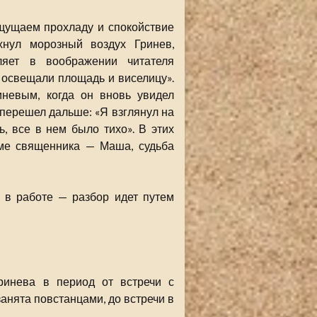
щущаем прохладу и спокойствие
хнул морозный воздух Гринев,
ляет в воображении читателя
 освещали площадь и виселицу».
иневым, когда он вновь увидел
перешел дальше: «Я взглянул на
, все в нем было тихо». В этих
оме священника — Маша, судьба
 в работе — разбор идет путем
Гринева в период от встречи с
занята повстанцами, до встречи в