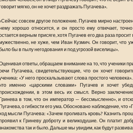
говорит мягко, он не хочет раздражать Пугачева».
«Сейчас совсем другое положение. Пугачев мирно настроен.
нему хорошо относится, и он просто ему отвечает, точн
остается верным присяге, хотя Пугачев его два раза просит 
мужественно, не хуже, чем Иван Кузмич. Он говорит, что уж
было бы в пылу негодования и под угрозой виселицы».
Оценивая ответы, обращаем внимание на то, что ученики п
речи Пугачева, свидетельствующие, что он хочет говори
ученика: «У него проскальзывают слова простого человека».
что именно «царскими словами» Пугачев и хочет убе
происхождении, в этом весь их смысл. Верно заключение
Гринева в том, что он император — бессмысленно», и от
Пугачева, о гибкости его ума. Обосновано наблюдение, что «
ход мысли Пугачева: «Зачем проливать кровь? Казнить прощ
проявил к Гриневу доброту и великодушие. Он платит добр
знакомства так и было. Дальше мы увидим, как будут развива