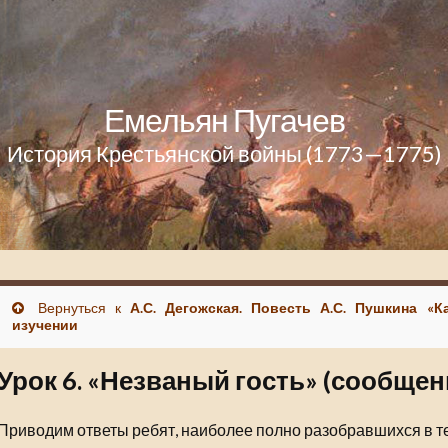
Емельян Пугачев
История Крестьянской войны (1773—1775)
Вернуться к
А.С. Дегожская. Повесть А.С. Пушкина «
изучении
Урок 6. «Незваный гость» (сообще
Приводим ответы ребят, наиболее полно разобравшихся в те