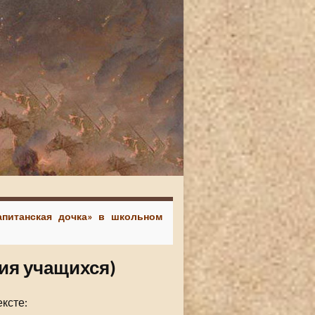
Капитанская дочка» в школьном
ния учащихся)
ксте: