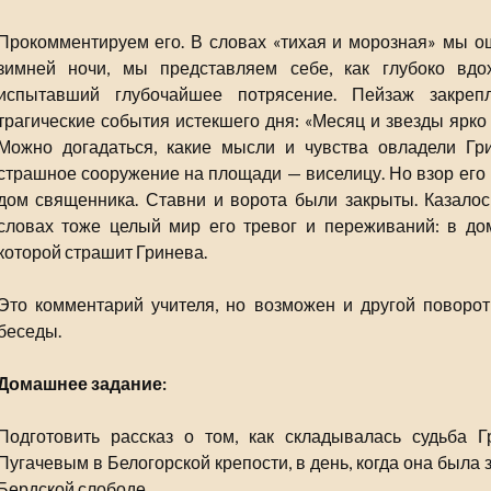
Прокомментируем его. В словах «тихая и морозная» мы о
зимней ночи, мы представляем себе, как глубоко вдо
испытавший глубочайшее потрясение. Пейзаж закреп
трагические события истекшего дня: «Месяц и звезды ярко
Можно догадаться, какие мысли и чувства овладели Гр
страшное сооружение на площади — виселицу. Но взор его 
дом священника. Ставни и ворота были закрыты. Казалось
словах тоже целый мир его тревог и переживаний: в д
которой страшит Гринева.
Это комментарий учителя, но возможен и другой поворот
беседы.
Домашнее задание:
Подготовить рассказ о том, как складывалась судьба 
Пугачевым в Белогорской крепости, в день, когда она была 
Бердской слободе.