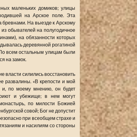
нных маленьких домиков; улицы
водившей на Арское поле. Эта
 бревнами. На выезде к Арскому
 из обывателей на полугодичное
инами), на обязанности которых
адывалась деревянной рогатиной
 По всем остальным улицам были
я на замок.
ие власти силились восстановить
ее развалины. «В крепости и мой
 и, по моему мнению, он будет
приют и убежище; в нем могут
 монастырь, по милости Божией
нбургской совой; Бог не допустит
 безопасно при всеобщем страхе и
стязаниям и насилиям со стороны