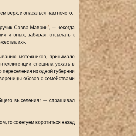
м верх, и опасаться нам нечего.
оручик Савва Маврин
, — некогда
3
я и оных, забирая, отсылать к
жества их».
ыванию мятежников, принимало
интеллигенции спешила уехать в
о переселения из одной губернии
 вереницы обозов с семействами
общего выселения? — спрашивал
ом, то советуем воротиться назад