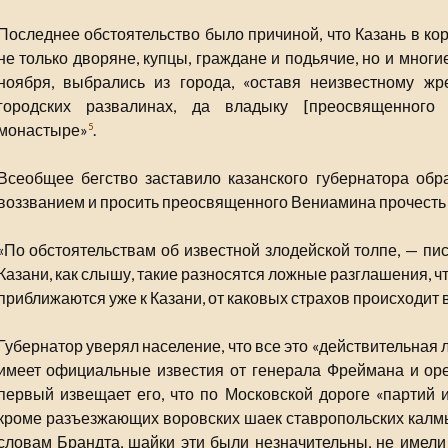
Последнее обстоятельство было причиной, что Казань в кор
не только дворяне, купцы, граждане и подьячие, но и многи
ноября, выбрались из города, «оставя неизвестному ж
городских развалинах, да владыку [преосвященного
монастыре»
.
5
Всеобщее бегство заставило казанского губернатора обр
воззванием и просить преосвященного Вениамина прочесть е
«По обстоятельствам об известной злодейской толпе, — пи
Казани, как слышу, такие разносятся ложные разглашения, ч
приближаются уже к Казани, от каковых страхов происходит 
Губернатор уверял население, что все это «действительная л
имеет официальные известия от генерала Фреймана и оре
первый извещает его, что по Московской дороге «партий и
кроме разъезжающих воровских шаек ставропольских калм
словам Брандта, шайки эти были незначительны, не имели 