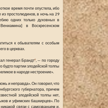
откое время почти опустела, ибо
е из простолюдинов, в ночь на 29
ребию одних только духовных в
 Вениамина] в Воскресенском
атиться к обывателям с особым
го в церквах.
сал генерал Брандт
, — по городу
6
то будто партии злодейской толпы
великое в народе нестроение».
ожь и неправда». Он говорил, что
нбургского губернатора, причем
звестной злодейской толпы нет,
ыков и уфимских башкирцев». По
никакой связи с самозванцем и,