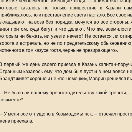
понятие человеческое имеющие люди, — прибавлял Маврин
которые казалось не только пришествие к Казани сам
приближалось, но и преставление света настало. Все свое 
укладывают на воза без порядка, мечутся во все стороны, 
зная притом, куда бегут и что делают. Что же, всемилост
которым ни бежать, ни увезти нечего? Не остается ли отпи
ворота и встречать, но не по предательскому обыкновению 
истинного в том казусе гостя, чернь не презирающего».
В первый же день своего приезда в Казань капитан-поручи
Странным казалось ему, что дом был пуст и в нем вовсе не
Брандт живет хорошо и не «по-немецки», Маврин решился в
— Не было ли вашему превосходительству какой тревоги, — 
не имеете?
— У меня все отпущено в Козьмодемьянск, — отвечал просто
жена приехала.