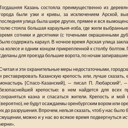
Тогдашняя Казань состояла преимущественно из деревя
города были узки и кривы, за исключением Арской, вы
последняя улица была шире других, прямее и вся вымощена
полю стояла большая караульня-изба, где жили выбранные
время сотники и десятники (с точеными окрашенными дуб
было содержать караул. В ночное время Арская улица закл
на колесе и одним концом прикрепленной к столбу болтом.
сделаны для проезда большие ворота, по ночам запиравшиес
Считая и эти охранительные меры недостаточными, городск
и реставрировать Казанскую крепость или, лучше сказать, 
монастырь [Спасо-Казанский], — писал П. Любарский
, —
4
безопаснейшей крепостью: в нем найдется для всех 
сохраняться казна и спасаться жители. Крепость и мой
(вероятно), не будут осаждаемы оренбургским вором или оре
их до разрушения. Впрочем, нельзя сказать, чтоб у нас было
смущении, можно и у нас во всякое время подвергнуться и
черни».