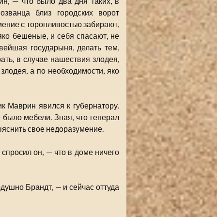
, — что было два дня таких, в
озванца близ городских ворот
имение с торопливостью забирают,
яко бешеные, и себя спасают, не
ивейшая государыня, делать тем,
рать, в случае нашествия злодея,
злодея, а по необходимости, яко
к Маврин явился к губернатору.
 было мебели. Зная, что генерал
ыяснить свое недоразумение.
спросил он, — что в доме ничего
душно Брандт, — и сейчас оттуда