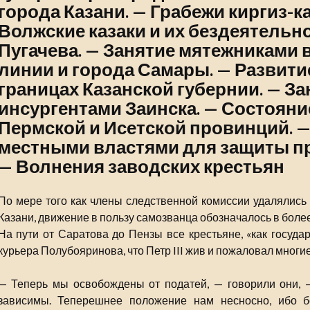
города Казани. — Грабежи киргиз-к
Волжские казаки и их бездеятельн
Пугачева. — Занятие мятежниками 
линии и города Самары. — Развити
границах Казанской губернии. — За
инсургентами Заинска. — Состояни
Пермской и Исетской провинций. 
местными властями для защиты пр
— Волнения заводских крестьян
По мере того как члены следственной комиссии удалялись 
Казани, движение в пользу самозванца обозначалось в боле
На пути от Саратова до Пензы все крестьяне, «как госуда
курьера Полубояринова, что Петр III жив и пожаловал многи
— Теперь мы освобождены от податей, — говорили они, —
зависимы. Теперешнее положение нам несносно, ибо 