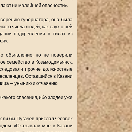
делают ни малейшей опасности».
уверению губернатора, она была
кого числа людей, как слух о ней
дании подкрепления в силах из
ся».
то объявление, но не поверили
свое семейство в Козьмодемьянск,
оследовали прочие должностные
реселенцев. Оставшийся в Казани
лица — унынию и отчаянию.
никакого спасения, ибо злодеи уже
 если бы Пугачев прислал человек
родом. «Сказывали мне в Казани