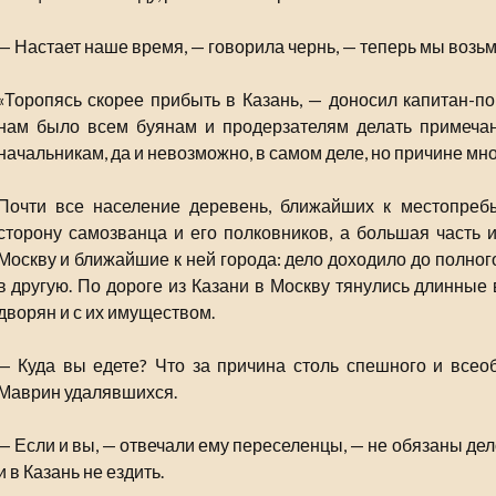
— Настает наше время, — говорила чернь, — теперь мы возьме
«Торопясь скорее прибыть в Казань, — доносил капитан-п
нам было всем буянам и продерзателям делать примечани
начальникам, да и невозможно, в самом деле, но причине мно
Почти все население деревень, ближайших к местопреб
сторону самозванца и его полковников, а большая часть 
Москву и ближайшие к ней города: дело доходило до полног
в другую. По дороге из Казани в Москву тянулись длинные
дворян и с их имуществом.
— Куда вы едете? Что за причина столь спешного и все
Маврин удалявшихся.
— Если и вы, — отвечали ему переселенцы, — не обязаны дел
и в Казань не ездить.