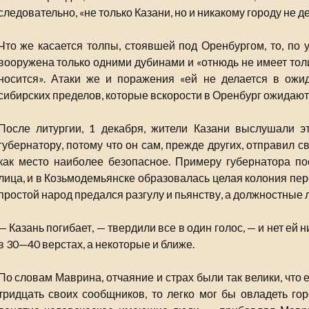
следовательно, «не только Казани, но и никакому городу не 
Что же касается толпы, стоявшей под Оренбургом, то, по 
вооружена только одними дубинами и «отнюдь не имеет толи
носится». Атаки же и поражения «ей не делается в ожи
сибирских пределов, которые вскорости в Оренбург ожидают
После литургии, 1 декабря, жители Казани выслушали э
губернатору, потому что он сам, прежде других, отправил 
как место наиболее безопасное. Примеру губернатора п
лица, и в Козьмодемьянске образовалась целая колония пе
простой народ предался разгулу и пьянству, а должностные 
— Казань погибает, — твердили все в один голос, — и нет ей 
в 30—40 верстах, а некоторые и ближе.
По словам Маврина, отчаяние и страх были так велики, что
тридцать своих сообщников, то легко мог бы овладеть го