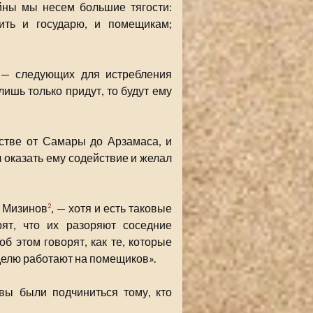
йны мы несем большие тягости:
ить и государю, и помещикам;
 — следующих для истребления
лишь только придут, то будут ему
стве от Самары до Арзамаса, и
л оказать ему содействие и желал
й Мизинов
, — хотя и есть таковые
2
рят, что их разоряют соседние
 этом говорят, как те, которые
еделю работают на помещиков».
вы были подчиниться тому, кто