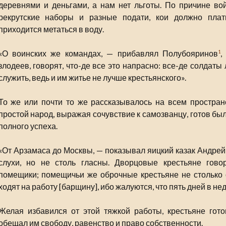
деревнями и деньгами, а нам нет льготы. По причине во
рекрутские наборы и разные подати, кои должно плат
приходится метаться в воду.
«О воинских же командах, — прибавлял Полубояринов
,
1
злодеев, говорят, что-де все это напрасно: все-де солдаты 
служить, ведь и им житье не лучше крестьянского».
То же или почти то же рассказывалось на всем простран
простой народ, выражая сочувствие к самозванцу, готов бы
полного успеха.
«От Арзамаса до Москвы, — показывал яицкий казак Андре
слухи, но не столь гласны. Дворцовые крестьяне гово
помещики; помещичьи же оброчные крестьяне не столько об
ходят на работу [барщину], ибо жалуются, что пять дней в н
Желая избавился от этой тяжкой работы, крестьяне гото
обещал им свободу, равенство и право собственности.