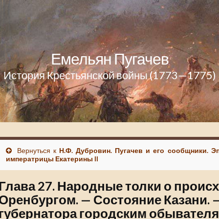
Емельян Пугачев
История Крестьянской войны (1773—1775)
Вернуться к
Н.Ф. Дубровин. Пугачев и его сообщники. Э
императрицы Екатерины II
Глава 27. Народные толки о прои
Оренбургом. — Состояние Казани.
губернатора городским обывателя