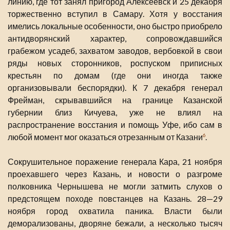
линию, где тот занял пригород Алексеевск и 25 декабря
торжественно вступил в Самару. Хотя у восстания
имелись локальные особенности, оно быстро приобрело
антидворянский характер, сопровождавшийся
грабежом усадеб, захватом заводов, вербовкой в свои
ряды новых сторонников, роспуском приписных
крестьян по домам (где они иногда также
организовывали беспорядки). К 7 декабря генерал
Фрейман, скрывавшийся на границе Казанской
губернии близ Кичуева, уже не влиял на
распространение восстания и помощь Уфе, ибо сам в
любой момент мог оказаться отрезанным от Казани
.
6
Сокрушительное поражение генерала Кара, 21 ноября
проехавшего через Казань, и новости о разгроме
полковника Чернышева не могли затмить слухов о
предстоящем походе повстанцев на Казань. 28—29
ноября город охватила паника. Власти были
деморализованы, дворяне бежали, а несколько тысяч