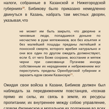
налоги, собранные в Казанской и Нижегородской
губерниях
. Бибикову было приказано немедленно
24
двинуться в Казань, набрать там местных дворян,
указывая, что
не может им быть закрыто, что дворяне и
чиновные люди, попадшиеся доныне по
несчастию в руки мятежников, все без изъятия и
без малейшей пощады преданы лютейшей и
поносной смерти, которого жребия натурально и
они все один по другом ожидать долженствуют,
если б, от чего Боже сохрани, восстание и мятеж
черни при самозванце Пугачеве иногда
собственным их нерадением и небрежением мог
переступить пределы Оренбургской губернии и
заразить ядом своим Казанскую
.
25
Ожидая свои войска в Казани, Бибиков должен был
наблюдать за передвижением повстанцев, «познав
прямо их силы, их связь в земле, их ресурсы
пропитании; их внутреннее между собою управление,
словом физическое и моральное их положение во всех