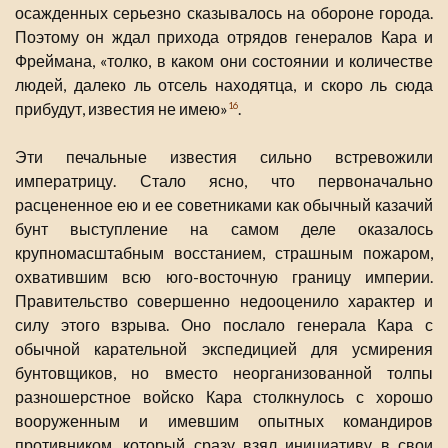
осажденных серьезно сказывалось на обороне города.
Поэтому он ждал прихода отрядов генералов Кара и
Фреймана, «толко, в каком они состоянии и количестве
людей, далеко ль отсель находятца, и скоро ль сюда
прибудут, известия не имею»
.
16
Эти печальные известия сильно встревожили
императрицу. Стало ясно, что первоначально
расцененное ею и ее советниками как обычный казачий
бунт выступление на самом деле оказалось
крупномасштабным восстанием, страшным пожаром,
охватившим всю юго-восточную границу империи.
Правительство совершенно недооценило характер и
силу этого взрыва. Оно послало генерала Кара с
обычной карательной экспедицией для усмирения
бунтовщиков, но вместо неорганизованной толпы
разношерстное войско Кара столкнулось с хорошо
вооруженным и имевшим опытных командиров
противником, который сразу взял инициативу в свои