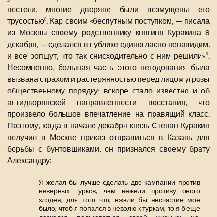
постели, многие дворяне были возмущены его
трусостью
. Кар своим «беспутным поступком, — писала
8
из Москвы своему родственнику княгиня Куракина 8
декабря, — сделался в публике единогласно ненавидим,
и все ропщут, что так снисходительно с ним решили»
.
9
Несомненно, большая часть этого негодования была
вызвана страхом и растерянностью перед лицом угрозы
общественному порядку; вскоре стало известно и об
антидворянской направленности восстания, что
произвело большое впечатление на правящий класс.
Поэтому, когда в начале декабря князь Степан Куракин
получил в Москве приказ отправиться в Казань для
борьбы с бунтовщиками, он признался своему брату
Александру:
Я желал бы лучше сделать две кампании против
неверных турков, чем нежели противу оного
злодея, для того что, ежели бы несчастие мое
было, чтоб я попался в неволю к туркам, то я б еще
ласкался пользоваться своей жизнью; но,