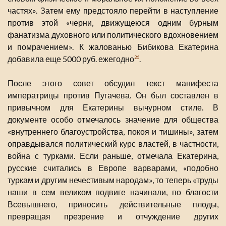
частях». Затем ему предстояло перейти в наступление
против этой «черни, движущеюся одним бурным
фанатизма духовного или политического вдохновением
и помрачением». К жалованью Бибикова Екатерина
добавила еще 5000 руб. ежегодно
.
26
После этого совет обсудил текст манифеста
императрицы против Пугачева. Он был составлен в
привычном для Екатерины вычурном стиле. В
документе особо отмечалось значение для общества
«внутреннего благоустройства, покоя и тишины», затем
оправдывался политический курс властей, в частности,
война с турками. Если раньше, отмечала Екатерина,
русские считались в Европе варварами, «подобно
туркам и другим нечестивым народам», то теперь «труды
наши в сем великом подвиге начинали, по благости
Всевышнего, приносить действительные плоды,
превращая презрение и отчуждение других