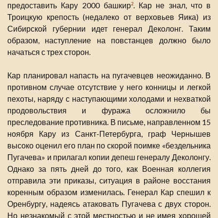
предоставить Кару 2000 башкир
. Кар не знал, что в
2
Троицкую крепость (недалеко от верховьев Яика) из
Сибирской губернии идет генерал Деколонг. Таким
образом, наступление на повстанцев должно было
начаться с трех сторон.
Кар планировал напасть на пугачевцев неожиданно. В
противном случае отсутствие у него конницы и легкой
пехоты, наряду с наступающими холодами и нехваткой
продовольствия и фуража осложнило бы
преследование противника. В письме, направленном 15
ноября Кару из Санкт-Петербурга, граф Чернышев
высоко оценил его план по скорой поимке «бездельника
Пугачева» и прилагал копии депеш генералу Деколонгу.
Однако за пять дней до того, как Военная коллегия
отправила эти приказы, ситуация в районе восстания
коренным образом изменилась. Генерал Кар спешил к
Оренбургу, надеясь атаковать Пугачева с двух сторон.
Но незнакомый с этой местностью и не имея хорошей