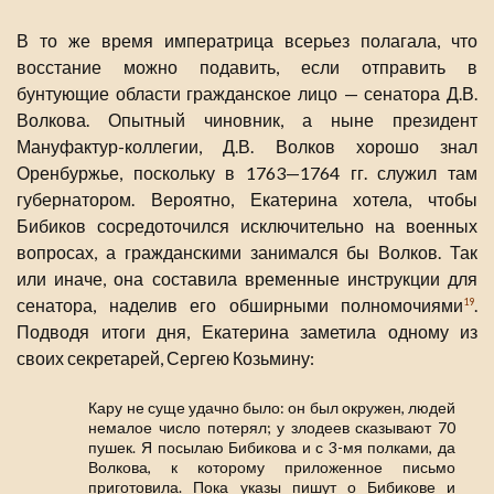
В то же время императрица всерьез полагала, что
восстание можно подавить, если отправить в
бунтующие области гражданское лицо — сенатора Д.В.
Волкова. Опытный чиновник, а ныне президент
Мануфактур-коллегии, Д.В. Волков хорошо знал
Оренбуржье, поскольку в 1763—1764 гг. служил там
губернатором. Вероятно, Екатерина хотела, чтобы
Бибиков сосредоточился исключительно на военных
вопросах, а гражданскими занимался бы Волков. Так
или иначе, она составила временные инструкции для
сенатора, наделив его обширными полномочиями
.
19
Подводя итоги дня, Екатерина заметила одному из
своих секретарей, Сергею Козьмину:
Кару не суще удачно было: он был окружен, людей
немалое число потерял; у злодеев сказывают 70
пушек. Я посылаю Бибикова и с 3-мя полками, да
Волкова, к которому приложенное письмо
приготовила. Пока указы пишут о Бибикове и