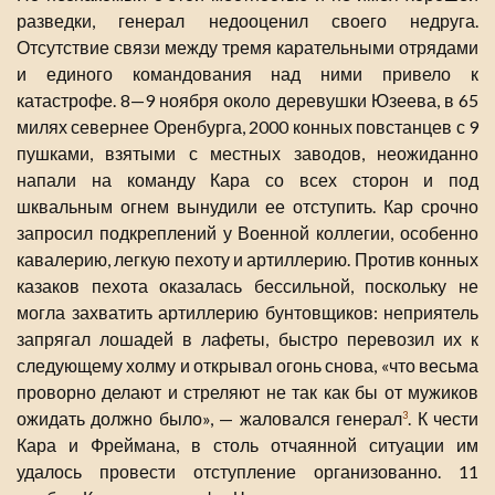
разведки, генерал недооценил своего недруга.
Отсутствие связи между тремя карательными отрядами
и единого командования над ними привело к
катастрофе. 8—9 ноября около деревушки Юзеева, в 65
милях севернее Оренбурга, 2000 конных повстанцев с 9
пушками, взятыми с местных заводов, неожиданно
напали на команду Кара со всех сторон и под
шквальным огнем вынудили ее отступить. Кар срочно
запросил подкреплений у Военной коллегии, особенно
кавалерию, легкую пехоту и артиллерию. Против конных
казаков пехота оказалась бессильной, поскольку не
могла захватить артиллерию бунтовщиков: неприятель
запрягал лошадей в лафеты, быстро перевозил их к
следующему холму и открывал огонь снова, «что весьма
проворно делают и стреляют не так как бы от мужиков
ожидать должно было», — жаловался генерал
. К чести
3
Кара и Фреймана, в столь отчаянной ситуации им
удалось провести отступление организованно. 11