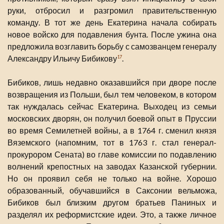
руки, отбросил и разгромил правительственную
команду. В тот же день Екатерина начала собирать
новое войско для подавления бунта. После ужина она
предложила возглавить борьбу с самозванцем генералу
Александру Ильичу Бибикову
.
17
Бибиков, лишь недавно оказавшийся при дворе после
возвращения из Польши, был тем человеком, в котором
так нуждалась сейчас Екатерина. Выходец из семьи
московских дворян, он получил боевой опыт в Пруссии
во время Семилетней войны, а в 1764 г. сменил князя
Вяземского (напомним, тот в 1763 г. стал генерал-
прокурором Сената) во главе комиссии по подавлению
волнений крепостных на заводах Казанской губернии.
Но он проявил себя не только на войне. Хорошо
образованный, обучавшийся в Саксонии вельможа,
Бибиков был близким другом братьев Паниных и
разделял их реформистские идеи. Это, а также личное