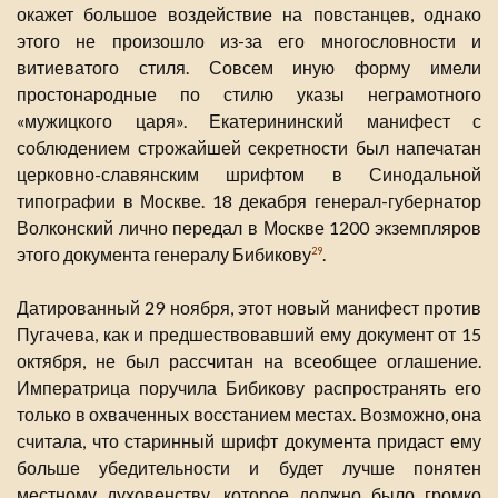
окажет большое воздействие на повстанцев, однако
этого не произошло из-за его многословности и
витиеватого стиля. Совсем иную форму имели
простонародные по стилю указы неграмотного
«мужицкого царя». Екатерининский манифест с
соблюдением строжайшей секретности был напечатан
церковно-славянским шрифтом в Синодальной
типографии в Москве. 18 декабря генерал-губернатор
Волконский лично передал в Москве 1200 экземпляров
этого документа генералу Бибикову
.
29
Датированный 29 ноября, этот новый манифест против
Пугачева, как и предшествовавший ему документ от 15
октября, не был рассчитан на всеобщее оглашение.
Императрица поручила Бибикову распространять его
только в охваченных восстанием местах. Возможно, она
считала, что старинный шрифт документа придаст ему
больше убедительности и будет лучше понятен
местному духовенству, которое должно было громко