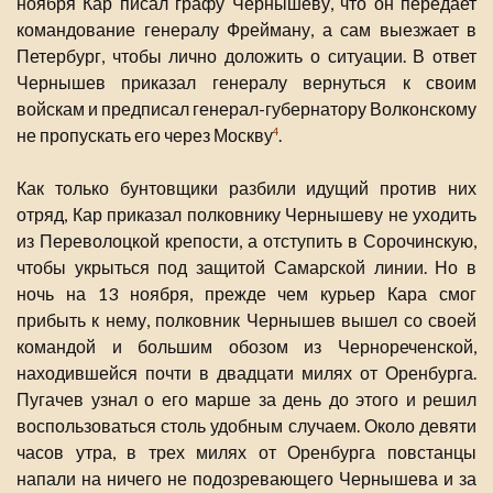
ноября Кар писал графу Чернышеву, что он передает
командование генералу Фрейману, а сам выезжает в
Петербург, чтобы лично доложить о ситуации. В ответ
Чернышев приказал генералу вернуться к своим
войскам и предписал генерал-губернатору Волконскому
не пропускать его через Москву
.
4
Как только бунтовщики разбили идущий против них
отряд, Кар приказал полковнику Чернышеву не уходить
из Переволоцкой крепости, а отступить в Сорочинскую,
чтобы укрыться под защитой Самарской линии. Но в
ночь на 13 ноября, прежде чем курьер Кара смог
прибыть к нему, полковник Чернышев вышел со своей
командой и большим обозом из Чернореченской,
находившейся почти в двадцати милях от Оренбурга.
Пугачев узнал о его марше за день до этого и решил
воспользоваться столь удобным случаем. Около девяти
часов утра, в трех милях от Оренбурга повстанцы
напали на ничего не подозревающего Чернышева и за