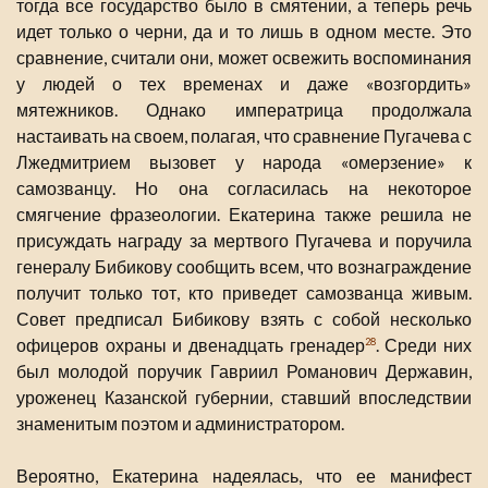
тогда все государство было в смятении, а теперь речь
идет только о черни, да и то лишь в одном месте. Это
сравнение, считали они, может освежить воспоминания
у людей о тех временах и даже «возгордить»
мятежников. Однако императрица продолжала
настаивать на своем, полагая, что сравнение Пугачева с
Лжедмитрием вызовет у народа «омерзение» к
самозванцу. Но она согласилась на некоторое
смягчение фразеологии. Екатерина также решила не
присуждать награду за мертвого Пугачева и поручила
генералу Бибикову сообщить всем, что вознаграждение
получит только тот, кто приведет самозванца живым.
Совет предписал Бибикову взять с собой несколько
офицеров охраны и двенадцать гренадер
. Среди них
28
был молодой поручик Гавриил Романович Державин,
уроженец Казанской губернии, ставший впоследствии
знаменитым поэтом и администратором.
Вероятно, Екатерина надеялась, что ее манифест