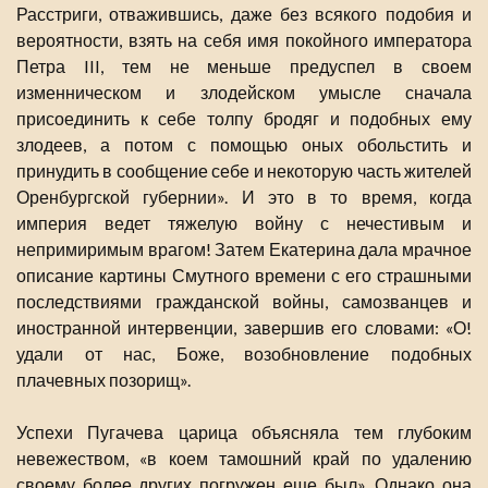
Расстриги, отважившись, даже без всякого подобия и
вероятности, взять на себя имя покойного императора
Петра III, тем не меньше предуспел в своем
изменническом и злодейском умысле сначала
присоединить к себе толпу бродяг и подобных ему
злодеев, а потом с помощью оных обольстить и
принудить в сообщение себе и некоторую часть жителей
Оренбургской губернии». И это в то время, когда
империя ведет тяжелую войну с нечестивым и
непримиримым врагом! Затем Екатерина дала мрачное
описание картины Смутного времени с его страшными
последствиями гражданской войны, самозванцев и
иностранной интервенции, завершив его словами: «О!
удали от нас, Боже, возобновление подобных
плачевных позорищ».
Успехи Пугачева царица объясняла тем глубоким
невежеством, «в коем тамошний край по удалению
своему более других погружен еще был». Однако она