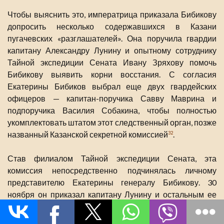
Чтобы выяснить это, императрица приказала Бибикову
допросить несколько содержавшихся в Казани
пугачевских «разглашателей». Она поручила гвардии
капитану Александру Лунину и опытному сотруднику
Тайной экспедиции Сената Ивану Зряхову помочь
Бибикову выявить корни восстания. С согласия
Екатерины Бибиков выбрал еще двух гвардейских
офицеров — капитан-поручика Савву Маврина и
подпоручика Василия Собакина, чтобы полностью
укомплектовать штатом этот следственный орган, позже
названный Казанской секретной комиссией
.
32
Став филиалом Тайной экспедиции Сената, эта
комиссия непосредственно подчинялась личному
представителю Екатерины генералу Бибикову. 30
ноября он приказал капитану Лунину и остальным ее
сотрудникам немедленно выехать из Казани, поручив
губернатору фон Брандту передавать пленных в руки