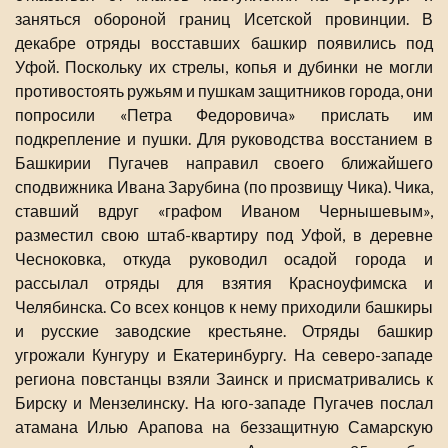
заняться обороной границ Исетской провинции. В
декабре отряды восставших башкир появились под
Уфой. Поскольку их стрелы, копья и дубинки не могли
противостоять ружьям и пушкам защитников города, они
попросили «Петра Федоровича» прислать им
подкрепление и пушки. Для руководства восстанием в
Башкирии Пугачев направил своего ближайшего
сподвижника Ивана Зарубина (по прозвищу Чика). Чика,
ставший вдруг «графом Иваном Чернышевым»,
разместил свою штаб-квартиру под Уфой, в деревне
Чесноковка, откуда руководил осадой города и
рассылал отряды для взятия Красноуфимска и
Челябинска. Со всех концов к нему приходили башкиры
и русские заводские крестьяне. Отряды башкир
угрожали Кунгуру и Екатеринбургу. На северо-западе
региона повстанцы взяли Заинск и присматривались к
Бирску и Мензелинску. На юго-западе Пугачев послал
атамана Илью Арапова на беззащитную Самарскую