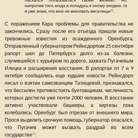
напротив того, когда я попадусь к оному злодею, то
я уже знаю, что мне не миновать виселицы
.
10
С поражением Кара проблемы для правительства не
закончились. Сразу после его отъезда пришли новые
тревожные известия из осажденного Оренбурга.
Отправленный губернатором Рейнсдорпом 25 сентября
рапорт шел до Петербурга долго из-за болезни,
случившейся с курьером по дороге, захвата Пугачевым
Илецка и расширения восстания. В рапортах от 7 и 9
октября сообщались еще худшие новости. Рейнсдорп
писал о взятии самозванцем Татищевой, признавался,
что бессилен противостоять бунтовщикам, численность
которых достигла уже почти 2000 человек. В восстании
активно участвовали башкиры, а киргизы пока
колебались; Оренбург был отрезан от внешнего мира.
Прося выделить срочную помощь, губернатор опасался,
что Пугачев может вызвать раздрай во всем
государстве
.
11