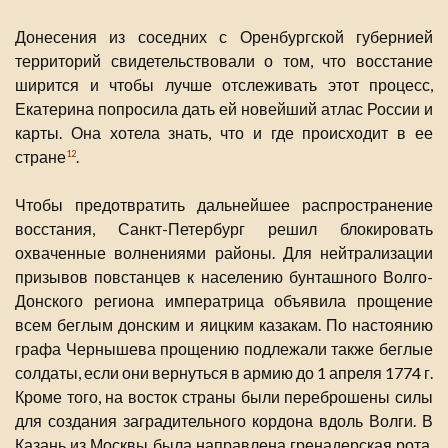
Донесения из соседних с Оренбургской губернией
территорий свидетельствовали о том, что восстание
ширится и чтобы лучше отслеживать этот процесс,
Екатерина попросила дать ей новейший атлас России и
карты. Она хотела знать, что и где происходит в ее
стране
.
12
Чтобы предотвратить дальнейшее распространение
восстания, Санкт-Петербург решил блокировать
охваченные волнениями районы. Для нейтрализации
призывов повстанцев к населению бунташного Волго-
Донского региона императрица объявила прощение
всем беглым донским и яицким казакам. По настоянию
графа Чернышева прощению подлежали также беглые
солдаты, если они вернуться в армию до 1 апреля 1774 г.
Кроме того, на восток страны были переброшены силы
для создания заградительного кордона вдоль Волги. В
Казань из Москвы была направлена гренадерская рота,