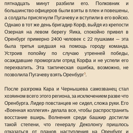
пятнадцать минут разбили его. Полковник и
большинство офицеров были взяты в плен и повешены,
а солдаты присягнули Пугачеву и вступили в его войско.
Однако в тот же день бригадир Корф, выйдя из крепости
Озерная на левом берегу Яика, спокойно привел в
Оренбург примерно 2400 человек с 22 пушками — эта
была третья шедшая на помощь городу команда.
Устроив попойку по случаю утренней победы,
осаждавшие проморгали отряд Корфа и не успели его
перехватить. Эта тактическая ошибка, возможно, не
позволила Пугачеву взять Оренбург
.
5
После разгрома Кара и Чернышева самозванец стал
хозяином всего этого региона, за исключением разве что
Оренбурга. Лидер повстанцев не сидел, сложа руки. Его
«Военная коллегия» делала все, чтобы распространить
восстание вширь. Волнения среди башкир достигли
такой степени, что генералу Деколонгу пришлось
отказаться от планов наступления на Оренбург и