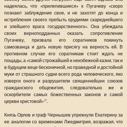
надеялась, что «прилепившиеся» к Пугачеву «скоро
познают заблуждение свое, и не захотят до конца и
истребления своего пребыть орудиями скареднейшего
и злейшего врага государственного». Она убеждала
своих верноподданных оказать сопротивление
Пугачеву, призвала его соратников покинуть
самозванца и дать новую присягу на верность ей. В
противном случае его соратникам стоит ждать не
пощады, а «самой строжайшей и неизбежной казни, так и
в будущем веце бесконечной, но праведной и достойной
муки от страшного судии всего рода человеческого, яко
изверги оного и разрушители священнейших союзов
гражданского общежития, следовательно же и
оскорбители самых божественных законов и самой
церкви христовой»
.
27
Князь Орлов и граф Чернышев упрекнули Екатерину за
ее аналогии со временами Лжедмитрия, возражая, что