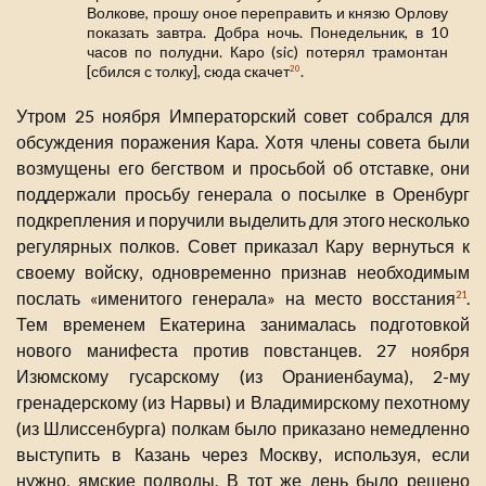
Волкове, прошу оное переправить и князю Орлову
показать завтра. Добра ночь. Понедельник, в 10
часов по полудни. Каро (sic) потерял трамонтан
[сбился с толку], сюда скачет
.
20
Утром 25 ноября Императорский совет собрался для
обсуждения поражения Кара. Хотя члены совета были
возмущены его бегством и просьбой об отставке, они
поддержали просьбу генерала о посылке в Оренбург
подкрепления и поручили выделить для этого несколько
регулярных полков. Совет приказал Кару вернуться к
своему войску, одновременно признав необходимым
послать «именитого генерала» на место восстания
.
21
Тем временем Екатерина занималась подготовкой
нового манифеста против повстанцев. 27 ноября
Изюмскому гусарскому (из Ораниенбаума), 2-му
гренадерскому (из Нарвы) и Владимирскому пехотному
(из Шлиссенбурга) полкам было приказано немедленно
выступить в Казань через Москву, используя, если
нужно, ямские подводы. В тот же день было решено