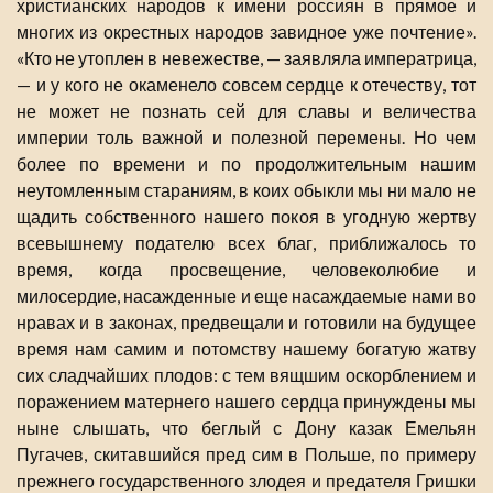
христианских народов к имени россиян в прямое и
многих из окрестных народов завидное уже почтение».
«Кто не утоплен в невежестве, — заявляла императрица,
— и у кого не окаменело совсем сердце к отечеству, тот
не может не познать сей для славы и величества
империи толь важной и полезной перемены. Но чем
более по времени и по продолжительным нашим
неутомленным стараниям, в коих обыкли мы ни мало не
щадить собственного нашего покоя в угодную жертву
всевышнему подателю всех благ, приближалось то
время, когда просвещение, человеколюбие и
милосердие, насажденные и еще насаждаемые нами во
нравах и в законах, предвещали и готовили на будущее
время нам самим и потомству нашему богатую жатву
сих сладчайших плодов: с тем вящшим оскорблением и
поражением матернего нашего сердца принуждены мы
ныне слышать, что беглый с Дону казак Емельян
Пугачев, скитавшийся пред сим в Польше, по примеру
прежнего государственного злодея и предателя Гришки