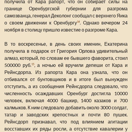
получила от Кара рапорт, что он собирает силы на
границе Оренбургской губернии для разгрома
самозванца, генерал Деколонг сообщал с верхнего Яика
о своем движении к Оренбургу
. Однако вечером 24
14
ноября в столицу пришло известие о разгроме Кара.
В то воскресенье, в день своих именин, Екатерина
получила в подарок от Григория Орлова удивительный
алмаз, который, по словам ее бывшего фаворита, стоил
500000 руб.
, а ночью ей вручили депеши от Кара и
15
Рейнсдорпа. Из рапорта Кара она узнала, что он
отбивался от бунтовщиков и в итоге был вынужден
отступить, а из сообщения Рейнсдорпа следовало, что
численность осаждавших Оренбург достигла 10000
человек, включая 4000 башкир, 1400 казаков и 700
калмыков. К ним следовало добавить около 3000 солдат,
татар и заводских крепостных и почти 80 пушек.
Рейнсдорп признавал, что под влиянием агитации
восставших их ряды росли, а отсутствие кавалерии у