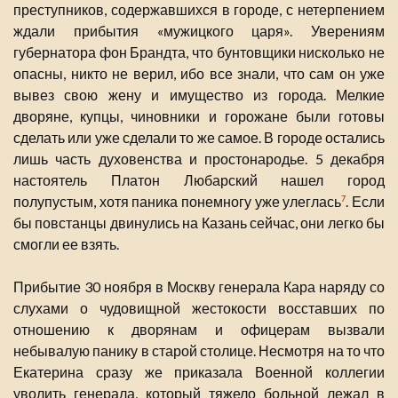
преступников, содержавшихся в городе, с нетерпением
ждали прибытия «мужицкого царя». Уверениям
губернатора фон Брандта, что бунтовщики нисколько не
опасны, никто не верил, ибо все знали, что сам он уже
вывез свою жену и имущество из города. Мелкие
дворяне, купцы, чиновники и горожане были готовы
сделать или уже сделали то же самое. В городе остались
лишь часть духовенства и простонародье. 5 декабря
настоятель Платон Любарский нашел город
полупустым, хотя паника понемногу уже улеглась
. Если
7
бы повстанцы двинулись на Казань сейчас, они легко бы
смогли ее взять.
Прибытие 30 ноября в Москву генерала Кара наряду со
слухами о чудовищной жестокости восставших по
отношению к дворянам и офицерам вызвали
небывалую панику в старой столице. Несмотря на то что
Екатерина сразу же приказала Военной коллегии
уволить генерала, который тяжело больной лежал в