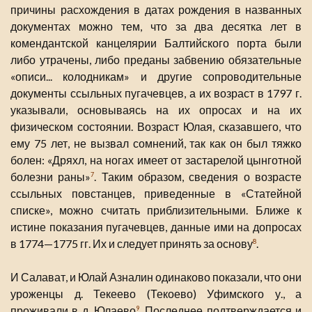
причины расхождения в датах рождения в названных
документах можно тем, что за два десятка лет в
комендантской канцелярии Балтийского порта были
либо утрачены, либо преданы забвению обязательные
«описи... колодникам» и другие сопроводительные
документы ссыльных пугачевцев, а их возраст в 1797 г.
указывали, основываясь на их опросах и на их
физическом состоянии. Возраст Юлая, сказавшего, что
ему 75 лет, не вызвал сомнений, так как он был тяжко
болен: «Дряхл, на ногах имеет от застарелой цынготной
болезни раны»
. Таким образом, сведения о возрасте
7
ссыльных повстанцев, приведенные в «Статейной
списке», можно считать приблизительными. Ближе к
истине показания пугачевцев, данные ими на допросах
в 1774—1775 гг. Их и следует принять за основу
.
8
И Салават, и Юлай Азналин одинаково показали, что они
уроженцы д. Текеево (Текоево) Уфимского у., а
проживали в д. Юлаево
. Последнее подтверждается и
9