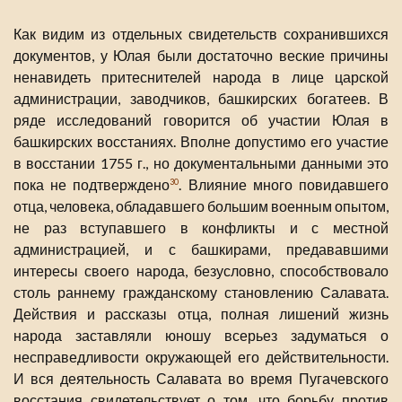
Как видим из отдельных свидетельств сохранившихся
документов, у Юлая были достаточно веские причины
ненавидеть притеснителей народа в лице царской
администрации, заводчиков, башкирских богатеев. В
ряде исследований говорится об участии Юлая в
башкирских восстаниях. Вполне допустимо его участие
в восстании 1755 г., но документальными данными это
пока не подтверждено
. Влияние много повидавшего
30
отца, человека, обладавшего большим военным опытом,
не раз вступавшего в конфликты и с местной
администрацией, и с башкирами, предававшими
интересы своего народа, безусловно, способствовало
столь раннему гражданскому становлению Салавата.
Действия и рассказы отца, полная лишений жизнь
народа заставляли юношу всерьез задуматься о
несправедливости окружающей его действительности.
И вся деятельность Салавата во время Пугачевского
восстания свидетельствует о том, что борьбу против