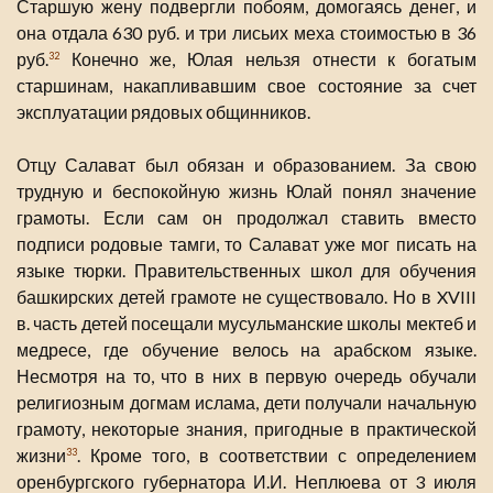
Старшую жену подвергли побоям, домогаясь денег, и
она отдала 630 руб. и три лисьих меха стоимостью в 36
руб.
Конечно же, Юлая нельзя отнести к богатым
32
старшинам, накапливавшим свое состояние за счет
эксплуатации рядовых общинников.
Отцу Салават был обязан и образованием. За свою
трудную и беспокойную жизнь Юлай понял значение
грамоты. Если сам он продолжал ставить вместо
подписи родовые тамги, то Салават уже мог писать на
языке тюрки. Правительственных школ для обучения
башкирских детей грамоте не существовало. Но в XVIII
в. часть детей посещали мусульманские школы мектеб и
медресе, где обучение велось на арабском языке.
Несмотря на то, что в них в первую очередь обучали
религиозным догмам ислама, дети получали начальную
грамоту, некоторые знания, пригодные в практической
жизни
. Кроме того, в соответствии с определением
33
оренбургского губернатора И.И. Неплюева от 3 июля