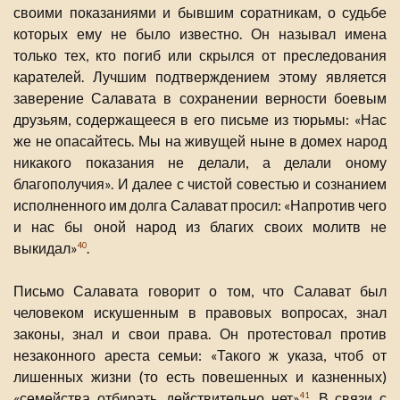
своими показаниями и бывшим соратникам, о судьбе
которых ему не было известно. Он называл имена
только тех, кто погиб или скрылся от преследования
карателей. Лучшим подтверждением этому является
заверение Салавата в сохранении верности боевым
друзьям, содержащееся в его письме из тюрьмы: «Нас
же не опасайтесь. Мы на живущей ныне в домех народ
никакого показания не делали, а делали оному
благополучия». И далее с чистой совестью и сознанием
исполненного им долга Салават просил: «Напротив чего
и нас бы оной народ из благих своих молитв не
выкидал»
.
40
Письмо Салавата говорит о том, что Салават был
человеком искушенным в правовых вопросах, знал
законы, знал и свои права. Он протестовал против
незаконного ареста семьи: «Такого ж указа, чтоб от
лишенных жизни (то есть повешенных и казненных)
«семейства отбирать, действительно нет»
. В связи с
41