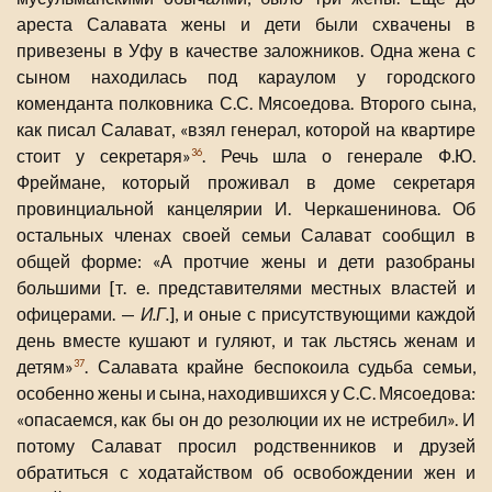
ареста Салавата жены и дети были схвачены в
привезены в Уфу в качестве заложников. Одна жена с
сыном находилась под караулом у городского
коменданта полковника С.С. Мясоедова. Второго сына,
как писал Салават, «взял генерал, которой на квартире
стоит у секретаря»
. Речь шла о генерале Ф.Ю.
36
Фреймане, который проживал в доме секретаря
провинциальной канцелярии И. Черкашенинова. Об
остальных членах своей семьи Салават сообщил в
общей форме: «А протчие жены и дети разобраны
большими [т. е. представителями местных властей и
офицерами. —
И.Г.
], и оные с присутствующими каждой
день вместе кушают и гуляют, и так льстясь женам и
детям»
. Салавата крайне беспокоила судьба семьи,
37
особенно жены и сына, находившихся у С.С. Мясоедова:
«опасаемся, как бы он до резолюции их не истребил». И
потому Салават просил родственников и друзей
обратиться с ходатайством об освобождении жен и