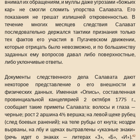
внимал их обращениям, и муллы даже угрозами «божьих
кар» не смогли сломить упорства Салавата. Его
показания не грешат излишней откровенностью. В
течение многих месяцев следствия Салават
последовательно держался тактики признания только
тех фактов его участия в Пугачевском движении,
которые отрицать было невозможно, и по большинству
заданных ему вопросов давал либо поверхностные,
либо уклончивые ответы.
Документы следственного дела Салавата дают
некоторое представление о его внешности и
физических данных. Именная «Опись», составленная
провинциальной канцелярией 2 октября 1775 г.,
сообщает такие приметы Салавата: волосы и глаза —
черные; рост 2 аршина 4½ вершка; на левой щеке рубец
(след боевых ранений); на теле рубцы от кнута; ноздри
вырваны, на лбу и щеках вытравлены «указные знаки»
(речь идет о знаках — литерах «З», «Б», «И»).
42