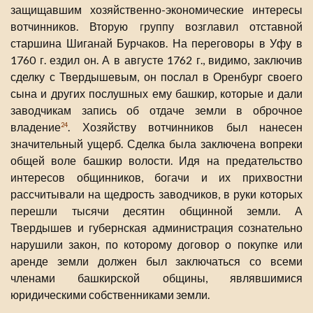
защищавшим хозяйственно-экономические интересы
вотчинников. Вторую группу возглавил отставной
старшина Шиганай Бурчаков. На переговоры в Уфу в
1760 г. ездил он. А в августе 1762 г., видимо, заключив
сделку с Твердышевым, он послал в Оренбург своего
сына и других послушных ему башкир, которые и дали
заводчикам запись об отдаче земли в оброчное
владение
. Хозяйству вотчинников был нанесен
24
значительный ущерб. Сделка была заключена вопреки
общей воле башкир волости. Идя на предательство
интересов общинников, богачи и их прихвостни
рассчитывали на щедрость заводчиков, в руки которых
перешли тысячи десятин общинной земли. А
Твердышев и губернская администрация сознательно
нарушили закон, по которому договор о покупке или
аренде земли должен был заключаться со всеми
членами башкирской общины, являвшимися
юридическими собственниками земли.