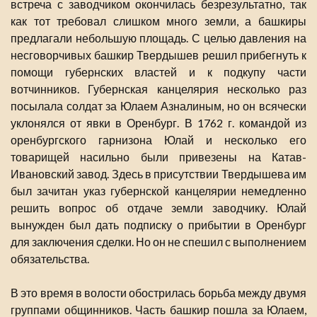
встреча с заводчиком окончилась безрезультатно, так
как тот требовал слишком много земли, а башкиры
предлагали небольшую площадь. С целью давления на
несговорчивых башкир Твердышев решил прибегнуть к
помощи губернских властей и к подкупу части
вотчинников. Губернская канцелярия несколько раз
посылала солдат за Юлаем Азналиным, но он всячески
уклонялся от явки в Оренбург. В 1762 г. командой из
оренбургского гарнизона Юлай и несколько его
товарищей насильно были привезены на Катав-
Ивановский завод. Здесь в присутствии Твердышева им
был зачитан указ губернской канцелярии немедленно
решить вопрос об отдаче земли заводчику. Юлай
вынужден был дать подписку о прибытии в Оренбург
для заключения сделки. Но он не спешил с выполнением
обязательства.
В это время в волости обострилась борьба между двумя
группами общинников. Часть башкир пошла за Юлаем,