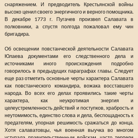
снаряжением. И предводитель Крестьянской войны
высоко ценил своего энергичного и верного помощника.
В декабре 1773 г. Пугачев произвел Салавата в
полковники, а спустя полгода пожаловал ему чин
бригадира.
Об освещении повстанческой деятельности Салавата
Юлаева документами его следственного дела и
источниками иного происхождения подробно
говорилось в предыдущих параграфах главы. Следует
еще раз отметить основные черты характера Салавата
как повстанческого командира, вожака восставшего
народа. Во всех его делах проявились такие черты
характера, как неукротимая энергия и
целеустремленность действий и поступков, храбрость и
неутомимость, единство слова и дела, беспощадность к
предателям, упорная решимость сражаться до конца.
Хотя салаватовцы, чья военная выучка во многом
уступала правительственным войскам, часто терпели