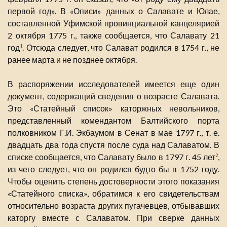
первой год». В «Описи» данных о Салавате и Юлае,
составленной Уфимской провинциальной канцелярией
2 октября 1775 г., также сообщается, что Салавату 21
год
. Отсюда следует, что Салават родился в 1754 г., не
1
ранее марта и не позднее октября.
В распоряжении исследователей имеется еще один
документ, содержащий сведения о возрасте Салавата.
Это «Статейный список» каторжных невольников,
представленный комендантом Балтийского порта
полковником Г.И. Экбаумом в Сенат в мае 1797 г., т. е.
двадцать два года спустя после суда над Салаватом. В
списке сообщается, что Салавату было в 1797 г. 45 лет
,
2
из чего следует, что он родился будто бы в 1752 году.
Чтобы оценить степень достоверности этого показания
«Статейного списка», обратимся к его свидетельствам
относительно возраста других пугачевцев, отбывавших
каторгу вместе с Салаватом. При сверке данных