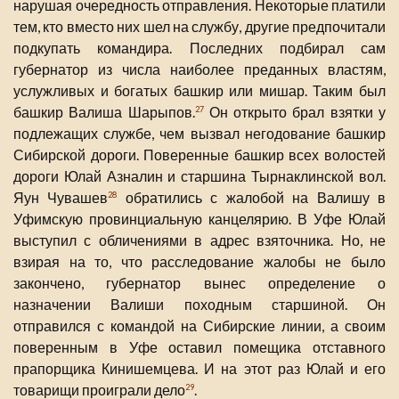
нарушая очередность отправления. Некоторые платили
тем, кто вместо них шел на службу, другие предпочитали
подкупать командира. Последних подбирал сам
губернатор из числа наиболее преданных властям,
услужливых и богатых башкир или мишар. Таким был
башкир Валиша Шарыпов.
Он открыто брал взятки у
27
подлежащих службе, чем вызвал негодование башкир
Сибирской дороги. Поверенные башкир всех волостей
дороги Юлай Азналин и старшина Тырнаклинской вол.
Яун Чувашев
обратились с жалобой на Валишу в
28
Уфимскую провинциальную канцелярию. В Уфе Юлай
выступил с обличениями в адрес взяточника. Но, не
взирая на то, что расследование жалобы не было
закончено, губернатор вынес определение о
назначении Валиши походным старшиной. Он
отправился с командой на Сибирские линии, а своим
поверенным в Уфе оставил помещика отставного
прапорщика Кинишемцева. И на этот раз Юлай и его
товарищи проиграли дело
.
29