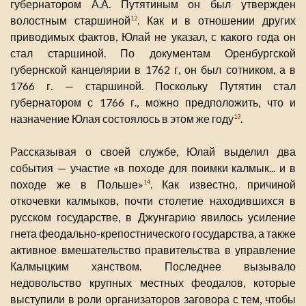
губернатором А.А. Путятиным он был утвержден
волостным старшиной
. Как и в отношении других
12
приводимых фактов, Юлай не указал, с какого года он
стал старшиной. По документам Оренбургской
губернской канцелярии в 1762 г, он был сотником, а в
1766 г. — старшиной. Поскольку Путятин стал
губернатором с 1766 г., можно предположить, что и
назначение Юлая состоялось в этом же году
.
13
Рассказывая о своей службе, Юлай выделил два
события — участие «в походе для поимки калмык... и в
походе же в Польше»
. Как известно, причиной
14
откочевки калмыков, почти столетие находившихся в
русском государстве, в Джунгарию явилось усиление
гнета феодально-крепостнического государства, а также
активное вмешательство правительства в управление
Калмыцким ханством. Последнее вызывало
недовольство крупных местных феодалов, которые
выступили в роли организаторов заговора с тем, чтобы