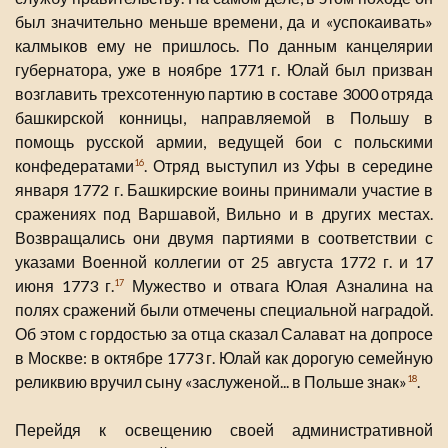
был значительно меньше времени, да и «успокаивать»
калмыков ему не пришлось. По данным канцелярии
губернатора, уже в ноябре 1771 г. Юлай был призван
возглавить трехсотенную партию в составе 3000 отряда
башкирской конницы, направляемой в Польшу в
помощь русской армии, ведущей бои с польскими
конфедератами
. Отряд выступил из Уфы в середине
16
января 1772 г. Башкирские воины принимали участие в
сражениях под Варшавой, Вильно и в других местах.
Возвращались они двумя партиями в соответствии с
указами Военной коллегии от 25 августа 1772 г. и 17
июня 1773 г.
Мужество и отвага Юлая Азналина на
17
полях сражений были отмечены специальной наградой.
Об этом с гордостью за отца сказал Салават на допросе
в Москве: в октябре 1773 г. Юлай как дорогую семейную
реликвию вручил сыну «заслуженой... в Польше знак»
.
18
Перейдя к освещению своей административной