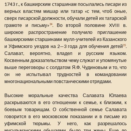
1743 г., к башкирским старшинам посылались писари из
верных властям мишар или татар «с тем, чтоб оные,
сверх писарской должности, обучали детей их татарской
грамоте и письму»
. Во второй половине XVIII в.
34
широкое распространение получило приглашение
башкирскими старшинами мулл-учителей из Казанского
и Уфимского уездов на 2—3 года для обучения детей
.
35
Салават, вероятно, владел и русским языком.
Косвенным доказательством чему служат и упомянутые
выше переговоры с солдатом Я.Ф. Чудиновым и то, что
он не испытывал трудностей в командовании
многонациональными повстанческими отрядами.
Высокие моральные качества Салавата Юлаева
раскрываются в его отношении к семье, к близким, к
боевым товарищам. О собственной семье Салавата
говорится в его московском показании и в письме из
уфимской тюрьмы. У него, как разрешалось
мусульманскими обычаями, было три жены. Еще до