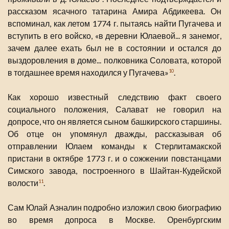
рассказом ясачного татарина Амира Абдикеева. Он
вспоминал, как летом 1774 г. пытаясь найти Пугачева и
вступить в его войско, «в деревни Юлаевой... я занемог,
зачем далее ехать был не в состоянии и остался до
выздоровления в доме... полковника Соловата, которой
в тогдашнее время находился у Пугачева»
.
10
Как хорошо известный следствию факт своего
социального положения, Салават не говорил на
допросе, что он является сыном башкирского старшины.
Об отце он упомянул дважды, рассказывая об
отправлении Юлаем команды к Стерлитамакской
пристани в октябре 1773 г. и о сожжении повстанцами
Симского завода, построенного в Шайтан-Кудейской
волости
.
11
Сам Юлай Азналин подробно изложил свою биографию
во время допроса в Москве. Оренбургским