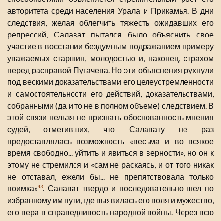
авторитета среди населения Урала и Прикамья. В дни
следствия, желая облегчить тяжесть ожидавших его
репрессий, Салават пытался было объяснить свое
участие в восстании бездумным подражанием примеру
уважаемых старшин, молодостью и, наконец, страхом
перед расправой Пугачева. Но эти объяснения рухнули
под вескими доказательствами его целеустремленности
и самостоятельности его действий, доказательствами,
собранными (да и то не в полном объеме) следствием. В
этой связи нельзя не признать обоснованность мнения
судей, отметивших, что Салавату не раз
предоставлялась возможность «весьма и во всякое
время свободно... уйтить и явиться в верности», но он к
этому не стремился и «сам не раскаясь, и от того никак
не отставал, ежели бы... не препятствовала только
поимка»
. Салават твердо и последовательно шел по
43
избранному им пути, где выявилась его воля и мужество,
его вера в справедливость народной войны. Через всю