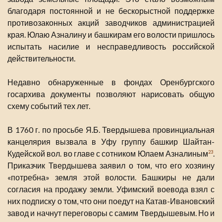
благодаря постоянной и не бескорыстной поддержке
противозаконных акций заводчиков администрацией
края. Юлаю Азналину и башкирам его волости пришлось
испытать насилие и несправедливость российской
действительности.
Недавно обнаруженные в фондах Оренбургского
госархива документы позволяют нарисовать общую
схему событий тех лет.
В 1760 г. по просьбе Я.Б. Твердышева провинциальная
канцелярия вызвала в Уфу группу башкир Шайтан-
Кудейской вол. во главе с сотником Юлаем Азналиным
.
23
Приказчик Твердышева заявил о том, что его хозяину
«потребна» земля этой волости. Башкиры не дали
согласия на продажу земли. Уфимский воевода взял с
них подписку о том, что они поедут на Катав-Ивановский
завод и начнут переговоры с самим Твердышевым. Но и