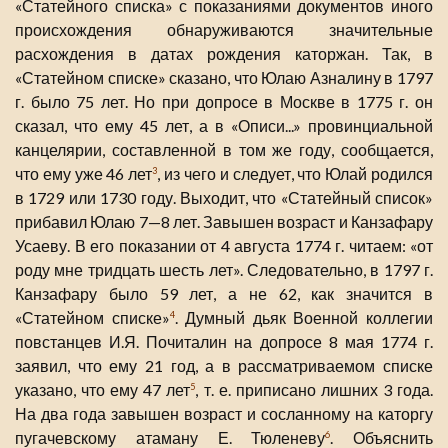
«Статейного списка» с показаниями документов иного
происхождения обнаруживаются значительные
расхождения в датах рождения каторжан. Так, в
«Статейном списке» сказано, что Юлаю Азналину в 1797
г. было 75 лет. Но при допросе в Москве в 1775 г. он
сказал, что ему 45 лет, а в «Описи...» провинциальной
канцелярии, составленной в том же году, сообщается,
что ему уже 46 лет
, из чего и следует, что Юлай родился
3
в 1729 или 1730 году. Выходит, что «Статейный список»
прибавил Юлаю 7—8 лет. Завышен возраст и Канзафару
Усаеву. В его показании от 4 августа 1774 г. читаем: «от
роду мне тридцать шесть лет». Следовательно, в 1797 г.
Канзафару было 59 лет, а не 62, как значится в
«Статейном списке»
. Думный дьяк Военной коллегии
4
повстанцев И.Я. Почиталин на допросе 8 мая 1774 г.
заявил, что ему 21 год, а в рассматриваемом списке
указано, что ему 47 лет
, т. е. приписано лишних 3 года.
5
На два года завышен возраст и сосланному на каторгу
пугачевскому атаману Е. Тюленеву
. Объяснить
6