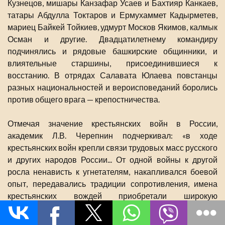
Кузнецов, мишары Канзафар Усаев и Бахтияр Канкаев,
татары Абдулла Токтаров и Ермухаммет Кадырметев,
мариец Байкей Тойкиев, удмурт Москов Якимов, калмык
Осман и другие. Двадцатилетнему командиру
подчинялись и рядовые башкирские общинники, и
влиятельные старшины, присоединившиеся к
восстанию. В отрядах Салавата Юлаева повстанцы
разных национальностей и вероисповеданий боролись
против общего врага — крепостничества.
Отмечая значение крестьянских войн в России,
академик Л.В. Черепнин подчеркивал: «в ходе
крестьянских войн крепли связи трудовых масс русского
и других народов России... От одной войны к другой
росла ненависть к угнетателям, накапливался боевой
опыт, передавались традиции сопротивления, имена
крестьянских вождей приобретали широкую
известность»
. Имя пугачевского бригадира Салавата
44
Юлаева занимает видное место в летописи истории