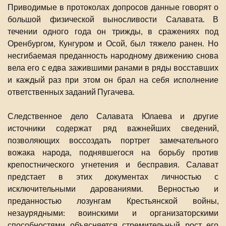
Приводимые в протоколах допросов данные говорят о
большой физической выносливости Салавата. В
течении одного года он трижды, в сражениях под
Оренбургом, Кунгуром и Осой, был тяжело ранен. Но
несгибаемая преданность народному движению снова
вела его с едва зажившими ранами в ряды восставших
и каждый раз при этом он брал на себя исполнение
ответственных заданий Пугачева.
Следственное дело Салавата Юлаева и другие
источники содержат ряд важнейших сведений,
позволяющих воссоздать портрет замечательного
вожака народа, поднявшегося на борьбу против
крепостнического угнетения и бесправия. Салават
предстает в этих документах личностью с
исключительными дарованиями. Верностью и
преданностью лозунгам Крестьянской войны,
незаурядными: воинскими и организаторскими
способностями объясняется стремительный рост его