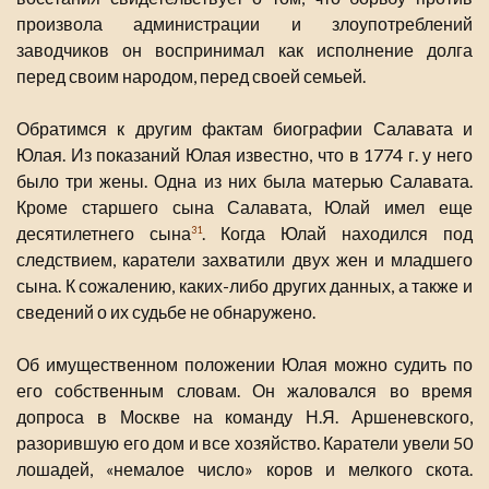
произвола администрации и злоупотреблений
заводчиков он воспринимал как исполнение долга
перед своим народом, перед своей семьей.
Обратимся к другим фактам биографии Салавата и
Юлая. Из показаний Юлая известно, что в 1774 г. у него
было три жены. Одна из них была матерью Салавата.
Кроме старшего сына Салавата, Юлай имел еще
десятилетнего сына
. Когда Юлай находился под
31
следствием, каратели захватили двух жен и младшего
сына. К сожалению, каких-либо других данных, а также и
сведений о их судьбе не обнаружено.
Об имущественном положении Юлая можно судить по
его собственным словам. Он жаловался во время
допроса в Москве на команду Н.Я. Аршеневского,
разорившую его дом и все хозяйство. Каратели увели 50
лошадей, «немалое число» коров и мелкого скота.