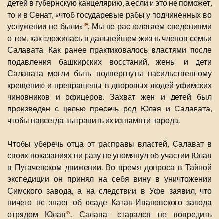
детей в губернскую канцелярию, а если и это не поможет,
то и в Сенат, «чтоб государевые рабы у подчиненных во
услужении не были»
. Мы не располагаем сведениями
38
о том, как сложилась в дальнейшем жизнь членов семьи
Салавата. Как ранее практиковалось властями после
подавления башкирских восстаний, жены и дети
Салавата могли быть подвергнуты насильственному
крещению и превращены в дворовых людей уфимских
чиновников и офицеров. Захват жен и детей был
произведен с целью пресечь род Юлая и Салавата,
чтобы навсегда вытравить их из памяти народа.
Чтобы уберечь отца от расправы властей, Салават в
своих показаниях ни разу не упомянул об участии Юлая
в Пугачевском движении. Во время допроса в Тайной
экспедиции он принял на себя вину в уничтожении
Симского завода, а на следствии в Уфе заявил, что
ничего не знает об осаде Катав-Ивановского завода
отрядом Юлая
. Салават старался не повредить
39