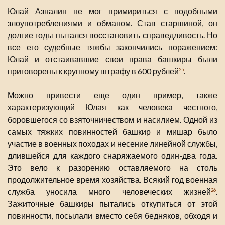
Юлай Азналин не мог примириться с подобными
злоупотреблениями и обманом. Став старшиной, он
долгие годы пытался восстановить справедливость. Но
все его судебные тяжбы закончились поражением:
Юлай и отстаивавшие свои права башкиры были
приговорены к крупному штрафу в 600 рублей
.
25
Можно привести еще один пример, также
характеризующий Юлая как человека честного,
боровшегося со взяточничеством и насилием. Одной из
самых тяжких повинностей башкир и мишар было
участие в военных походах и несение линейной службы,
длившейся для каждого снаряжаемого один-два года.
Это вело к разорению оставляемого на столь
продолжительное время хозяйства. Всякий год военная
служба уносила много человеческих жизней
.
26
Зажиточные башкиры пытались откупиться от этой
повинности, посылали вместо себя бедняков, обходя и