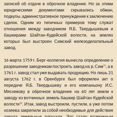
записей об отдаче в оброчное владение. Но за этими
юридическими документами скрывались обман,
подкупы, административное принуждение к заключению
сделок. Одним из типичных примеров тому служат
отношения между заводчиком Я.Б. Твердышевым и
башкирами Шайтан-Кудейской волости, на землях
которых был выстроен Симский железоделательный
завод.
16 марта 1759 г. Берг-коллегия вынесла определение о
разрешении заводчикам построить завод на р. Сим
, а в
21
1761 г. завод стал уже выдавать продукцию. Но лишь 21
августа 1762 г. в Оренбурге был оформлен акт о
передаче Я.Б. Твердышеву и его компаньону И.С.
Мясникову в оброчное владение на 60 лет земли к
заводу из вотчинных земель башкир Шайтан-Кудейской
волости
. Итак, завод выстроили, пустили, а уже потом
22
хозяева закрепили за собой необходимые для действия
завода земельные площади. Это стало возможным