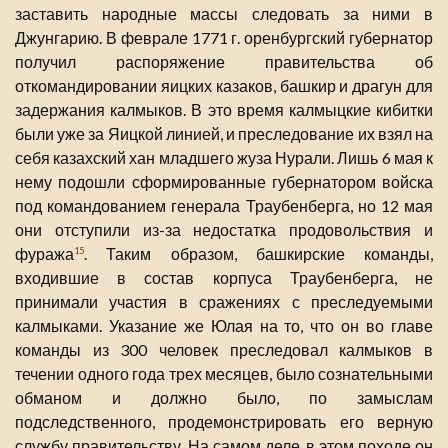
заставить народные массы следовать за ними в
Джунгарию. В феврале 1771 г. оренбургский губернатор
получил распоряжение правительства об
откомандировании яицких казаков, башкир и драгун для
задержания калмыков. В это время калмыцкие кибитки
были уже за Яицкой линией, и преследование их взял на
себя казахский хан младшего жуза Нурали. Лишь 6 мая к
нему подошли сформированные губернатором войска
под командованием генерала Траубенберга, но 12 мая
они отступили из-за недостатка продовольствия и
фуража
. Таким образом, башкирские команды,
15
входившие в состав корпуса Траубенберга, не
принимали участия в сражениях с преследуемыми
калмыками. Указание же Юлая на то, что он во главе
команды из 300 человек преследовал калмыков в
течении одного года трех месяцев, было сознательными
обманом и должно было, по замыслам
подследственного, продемонстрировать его верную
службу правительству. На самом деле, в этом походе он