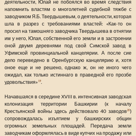
деятельности, Юлай не побоялся во время следствия
напомнить властям о многолетней судебной тяжбе с
заводчиком Я.Б. Твердышевым, о деятельности, которая
шла в разрез с требованиями властей: «Как-то он
просил на тамошняго заводчика Твердышева в отнятии
им у него, Юлая, собственной его земли и в застроении
оной двумя деревнями под свой Симской завод в
Уфимской провинциальной канцелярии. А после сие
дело переведено в Оренбургскую канцелярию и, хотя
оное еще и не решено, однако ж, он не иного чего
ожидал, как только истиннаго в праведной его прозбе
удовольствия»
.
19
Начавшаяся в середине XVIII в. интенсивная заводская
колонизация территории Башкирии (к началу
Крестьянской войны здесь действовало 40 заводов
)
20
сопровождалась изъятием у башкирских общин
огромных земельных площадей. Передача земли
заводчикам оформлялась в виде купчих на продажу или