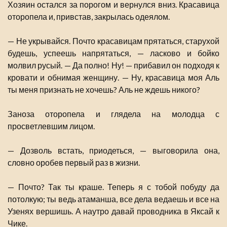
Хозяин остался за порогом и вернулся вниз. Красавица
оторопела и, привстав, закрылась одеялом.
— Не укрывайся. Почто красавицам прятаться, старухой
будешь, успеешь напрятаться, — ласково и бойко
молвил русый. — Да полно! Ну! — прибавил он подходя к
кровати и обнимая женщину. — Ну, красавица моя Аль
ты меня признать не хочешь? Аль не ждешь никого?
Заноза оторопела и глядела на молодца с
просветлевшим лицом.
— Дозволь встать, приодеться, — выговорила она,
словно оробев первый раз в жизни.
— Почто? Так ты краше. Теперь я с тобой побуду да
потолкую; ты ведь атаманша, все дела ведаешь и все на
Узенях вершишь. А наутро давай проводника в Яксай к
Чике.