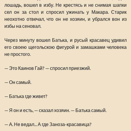
лошадь, вошел в избу. Не крестясь и не снимая шапки
сел он за стол и спросил ужинать у Макара. Старик
неохотно отвечал, что он не хозяин, и убрался вон из
избы на сеновал.
Через минуту вошел Батька, и русый красавец удивил
его своею щегольскою фигурой и замашками человека
не простого.
— Это Каинов Гай? — спросил приезжий.
— Он самый.
— Батька где живет?
— Я он и есть, — сказал хозяин. — Батька самый.
— А. Не ведал... А где Заноза-красавица?