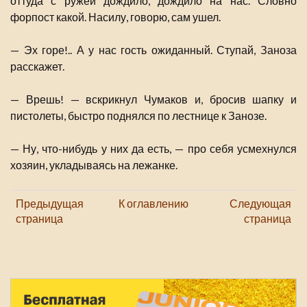
оттуда с ружей дождило, дождило на нас. Словно
форпост какой. Насилу, говорю, сам ушел.
— Эх горе!.. А у нас гость ожиданный. Ступай, Заноза
расскажет.
— Врешь! — вскрикнул Чумаков и, бросив шапку и
пистолеты, быстро поднялся по лестнице к Занозе.
— Ну, что-нибудь у них да есть, — про себя усмехнулся
хозяин, укладываясь на лежанке.
Предыдущая
К оглавлению
Следующая
страница
страница