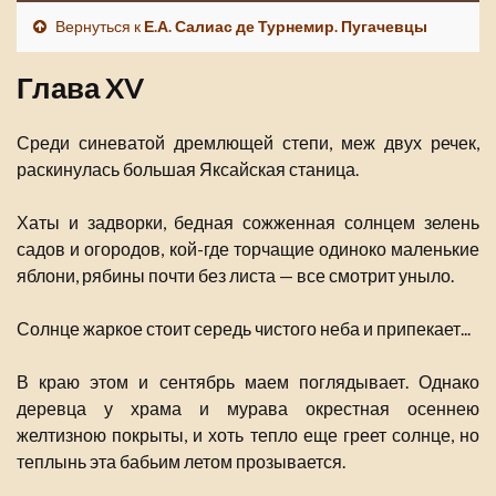
Вернуться к
Е.А. Салиас де Турнемир. Пугачевцы
Глава XV
Среди синеватой дремлющей степи, меж двух речек,
раскинулась большая Яксайская станица.
Хаты и задворки, бедная сожженная солнцем зелень
садов и огородов, кой-где торчащие одиноко маленькие
яблони, рябины почти без листа — все смотрит уныло.
Солнце жаркое стоит середь чистого неба и припекает...
В краю этом и сентябрь маем поглядывает. Однако
деревца у храма и мурава окрестная осеннею
желтизною покрыты, и хоть тепло еще греет солнце, но
теплынь эта бабьим летом прозывается.