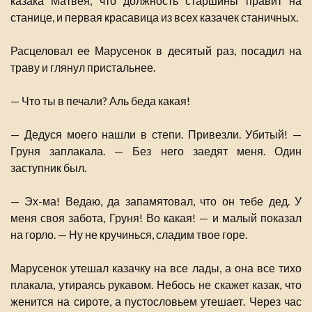
казака Матвея, что должность старшины правит на
станице, и первая красавица из всех казачек станичных.
Расцеловал ее Марусенок в десятый раз, посадил на
траву и глянул пристальнее.
— Что ты в печали? Аль беда какая!
— Дедуся моего нашли в степи. Привезли. Убитый! —
Груня заплакала. — Без него заедят меня. Один
заступник был.
— Эх-ма! Ведаю, да запамятовал, что он тебе дед. У
меня своя забота, Груня! Во какая! — и малый показал
на горло. — Ну не кручинься, сладим твое горе.
Марусенок утешал казачку на все лады, а она все тихо
плакала, утираясь рукавом. Небось не скажет казак, что
женится на сироте, а пустословьем утешает. Через час