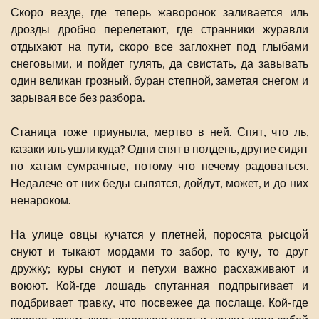
Скоро везде, где теперь жаворонок заливается иль
дрозды дробно перелетают, где странники журавли
отдыхают на пути, скоро все заглохнет под глыбами
снеговыми, и пойдет гулять, да свистать, да завывать
один великан грозный, буран степной, заметая снегом и
зарывая все без разбора.
Станица тоже приуныла, мертво в ней. Спят, что ль,
казаки иль ушли куда? Одни спят в полдень, другие сидят
по хатам сумрачные, потому что нечему радоваться.
Недалече от них беды сыпятся, дойдут, может, и до них
ненароком.
На улице овцы кучатся у плетней, поросята рысцой
снуют и тыкают мордами то забор, то кучу, то друг
дружку; куры снуют и петухи важно расхаживают и
воюют. Кой-где лошадь спутанная подпрыгивает и
подбривает травку, что посвежее да послаще. Кой-где