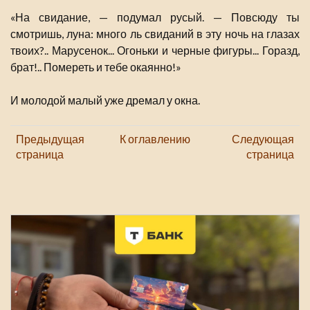
«На свидание, — подумал русый. — Повсюду ты
смотришь, луна: много ль свиданий в эту ночь на глазах
твоих?.. Марусенок... Огоньки и черные фигуры... Горазд,
брат!.. Помереть и тебе окаянно!»
И молодой малый уже дремал у окна.
Предыдущая
К оглавлению
Следующая
страница
страница