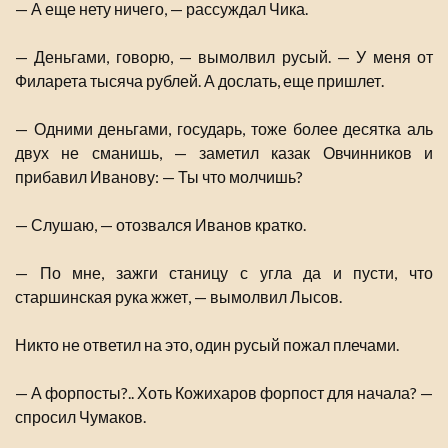
— А еще нету ничего, — рассуждал Чика.
— Деньгами, говорю, — вымолвил русый. — У меня от
Филарета тысяча рублей. А дослать, еще пришлет.
— Одними деньгами, государь, тоже более десятка аль
двух не сманишь, — заметил казак Овчинников и
прибавил Иванову: — Ты что молчишь?
— Слушаю, — отозвался Иванов кратко.
— По мне, зажги станицу с угла да и пусти, что
старшинская рука жжет, — вымолвил Лысов.
Никто не ответил на это, один русый пожал плечами.
— А форпосты?.. Хоть Кожихаров форпост для начала? —
спросил Чумаков.