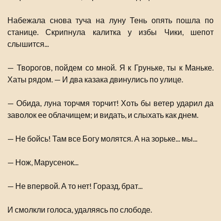
Набежала снова туча на луну Тень опять пошла по
станице. Скрипнула калитка у избы Чики, шепот
слышится...
— Творогов, пойдем со мной. Я к Груньке, ты к Маньке.
Хаты рядом. — И два казака двинулись по улице.
— Обида, луна торчмя торчит! Хоть бы ветер ударил да
заволок ее облачищем; и видать, и слыхать как днем.
— Не бойсь! Там все Богу молятся. А на зорьке... мы...
— Нож, Марусенок...
— Не впервой. А то нет! Горазд, брат...
И смолкли голоса, удаляясь по слободе.