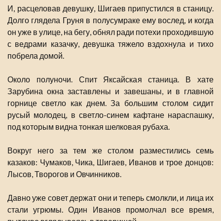
И, расцеловав девушку, Шигаев припустился в станицу.
Долго глядела Груня в полусумраке ему вослед, и когда
он уже в улице, на бегу, обнял ради потехи проходившую
с ведрами казачку, девушка тяжело вздохнула и тихо
побрела домой.
Около полуночи. Спит Яксайская станица. В хате
Зарубина окна заставлены и завешаны, и в главной
горнице светло как днем. За большим столом сидит
русый молодец, в светло-синем кафтане нараспашку,
под которым видна тонкая шелковая рубаха.
Вокруг него за тем же столом разместились семь
казаков: Чумаков, Чика, Шигаев, Иванов и трое донцов:
Лысов, Творогов и Овчинников.
Давно уже совет держат они и теперь смолкли, и лица их
стали угрюмы. Один Иванов промолчал все время,