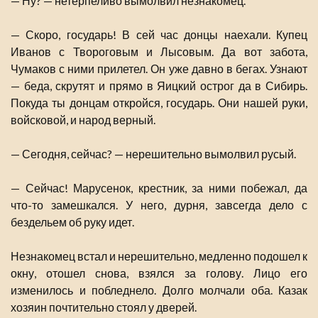
— Ну? — нетерпеливо вымолвил незнакомец.
— Скоро, государь! В сей час донцы наехали. Купец
Иванов с Твороговым и Лысовым. Да вот забота,
Чумаков с ними прилетел. Он уже давно в бегах. Узнают
— беда, скрутят и прямо в Яицкий острог да в Сибирь.
Покуда ты донцам откройся, государь. Они нашей руки,
войсковой, и народ верный.
— Сегодня, сейчас? — нерешительно вымолвил русый.
— Сейчас! Марусенок, крестник, за ними побежал, да
что-то замешкался. У него, дурня, завсегда дело с
бездельем об руку идет.
Незнакомец встал и нерешительно, медленно подошел к
окну, отошел снова, взялся за голову. Лицо его
изменилось и побледнело. Долго молчали оба. Казак
хозяин почтительно стоял у дверей.