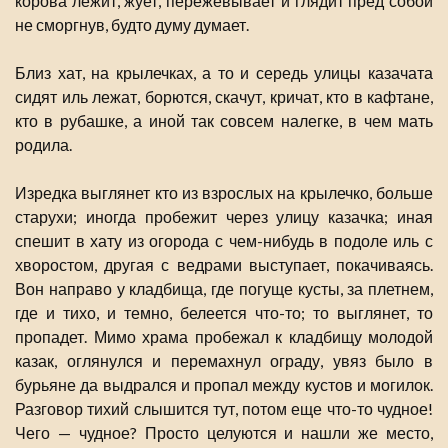
корова лежит, жует, пережевывает и глядит пред собой
не сморгнув, будто думу думает.
Близ хат, на крылечках, а то и середь улицы казачата
сидят иль лежат, борются, скачут, кричат, кто в кафтане,
кто в рубашке, а иной так совсем налегке, в чем мать
родила.
Изредка выглянет кто из взрослых на крылечко, больше
старухи; иногда пробежит через улицу казачка; иная
спешит в хату из огорода с чем-нибудь в подоле иль с
хворостом, другая с ведрами выступает, покачиваясь.
Вон направо у кладбища, где погуще кусты, за плетнем,
где и тихо, и темно, белеется что-то; то выглянет, то
пропадет. Мимо храма пробежал к кладбищу молодой
казак, оглянулся и перемахнул ограду, увяз было в
бурьяне да выдрался и пропал между кустов и могилок.
Разговор тихий слышится тут, потом еще что-то чудное!
Чего — чудное? Просто целуются и нашли же место,