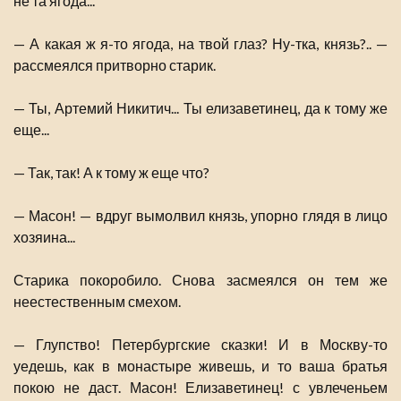
не та ягода...
— А какая ж я-то ягода, на твой глаз? Ну-тка, князь?.. —
рассмеялся притворно старик.
— Ты, Артемий Никитич... Ты елизаветинец, да к тому же
еще...
— Так, так! А к тому ж еще что?
— Масон! — вдруг вымолвил князь, упорно глядя в лицо
хозяина...
Старика покоробило. Снова засмеялся он тем же
неестественным смехом.
— Глупство! Петербургские сказки! И в Москву-то
уедешь, как в монастыре живешь, и то ваша братья
покою не даст. Масон! Елизаветинец! с увлеченьем