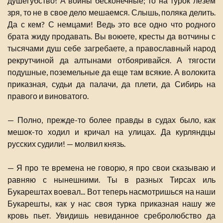
душегубство! А войны бесконечные; то на турок лезем
зря, то не в свое дело мешаемся. Слышь, поляка делить.
Да с кем? С немцами! Ведь это все одно что родного
брата жиду продавать. Вы воюете, кресты да вотчины с
тысячами душ себе загребаете, а православный народ
рекрутчиной да алтынами отбояривайся. А тягости
подушные, поземельные да еще там всякие. А волокита
приказная, судьи да палачи, да плети, да Сибирь на
правого и виноватого.
— Полно, прежде-то более правды в судах было, как
мешок-то ходил и кричал на улицах. Да курляндцы
русских судили! — молвил князь.
— Я про те времена не говорю, я про свои сказываю и
равняю с нынешними. Ты в разных Тирсах иль
Букарештах воевал... Вот теперь насмотришься на наши
Букарешты, как у нас своя турка приказная нашу же
кровь пьет. Увидишь невиданное сребролюбство да