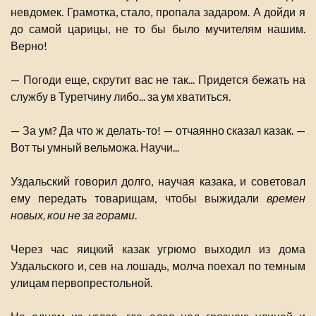
невдомек. Грамотка, стало, пропала задаром. А дойди я
до самой царицы, не то бы было мучителям нашим.
Верно!
— Погоди еще, скрутит вас не так... Придется бежать на
службу в Туретчину либо... за ум хватиться.
— За ум? Да что ж делать-то! — отчаянно сказал казак. —
Вот ты умный вельможа. Научи...
Уздальский говорил долго, научая казака, и советовал
ему передать товарищам, чтобы выжидали
времен
новых, кои не за горами
.
Через час яицкий казак угрюмо выходил из дома
Уздальского и, сев на лошадь, молча поехал по темным
улицам первопрестольной.