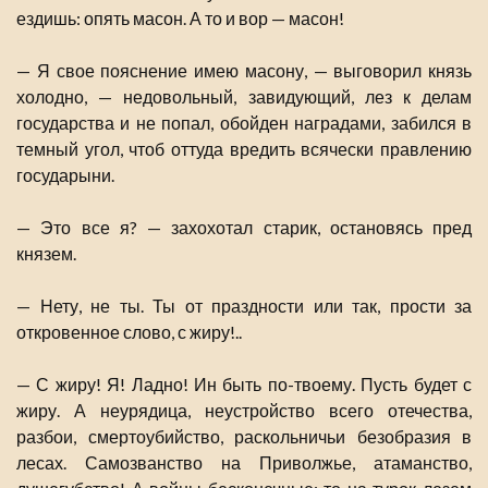
ездишь: опять масон. А то и вор — масон!
— Я свое пояснение имею масону, — выговорил князь
холодно, — недовольный, завидующий, лез к делам
государства и не попал, обойден наградами, забился в
темный угол, чтоб оттуда вредить всячески правлению
государыни.
— Это все я? — захохотал старик, остановясь пред
князем.
— Нету, не ты. Ты от праздности или так, прости за
откровенное слово, с жиру!..
— С жиру! Я! Ладно! Ин быть по-твоему. Пусть будет с
жиру. А неурядица, неустройство всего отечества,
разбои, смертоубийство, раскольничьи безобразия в
лесах. Самозванство на Приволжье, атаманство,