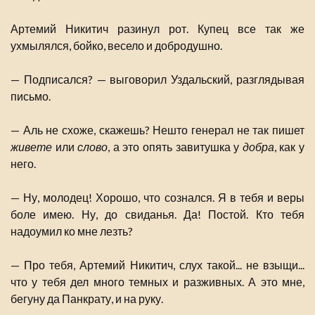
Артемий Никитич разинул рот. Купец все так же
ухмылялся, бойко, весело и добродушно.
— Подписался? — выговорил Уздальский, разглядывая
письмо.
— Аль не схоже, скажешь? Нешто генерал не так пишет
живете
или
слово
, а это опять завитушка у
добра
, как у
него.
— Ну, молодец! Хорошо, что сознался. Я в тебя и веры
боле имею. Ну, до свиданья. Да! Постой. Кто тебя
надоумил ко мне лезть?
— Про тебя, Артемий Никитич, слух такой... не взыщи...
что у тебя дел много темных и разживных. А это мне,
бегуну да Панкрату, и на руку.