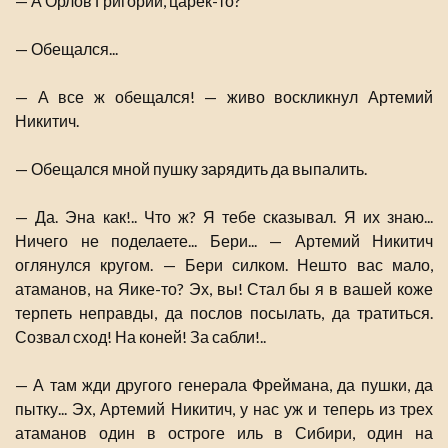
— А Орлов Григорий, царек-то?
— Обещался...
— А все ж обещался! — живо воскликнул Артемий
Никитич.
— Обещался мной пушку зарядить да выпалить.
— Да. Эна как!.. Что ж? Я тебе сказывал. Я их знаю...
Ничего не поделаете... Бери... — Артемий Никитич
оглянулся кругом. — Бери силком. Нешто вас мало,
атаманов, на Яике-то? Эх, вы! Стал бы я в вашей коже
терпеть неправды, да послов посылать, да тратиться.
Созвал сход! На коней! За сабли!..
— А там жди другого генерала Фреймана, да пушки, да
пытку... Эх, Артемий Никитич, у нас уж и теперь из трех
атаманов один в остроге иль в Сибири, один на