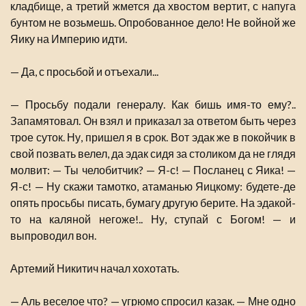
кладбище, а третий жмется да хвостом вертит, с напуга
бунтом не возьмешь. Опробованное дело! Не войной же
Яику на Империю идти.
— Да, с просьбой и отъехали...
— Просьбу подали генералу. Как бишь имя-то ему?..
Запамятовал. Он взял и приказал за ответом быть через
трое суток. Ну, пришел я в срок. Вот эдак же в покойчик в
свой позвать велел, да эдак сидя за столиком да не глядя
молвит: — Ты челобитчик? — Я-с! — Посланец с Яика! —
Я-с! — Ну скажи тамотко, атаманью Яицкому: будете-де
опять просьбы писать, бумагу другую берите. На эдакой-
то на каляной негоже!.. Ну, ступай с Богом! — и
выпроводил вон.
Артемий Никитич начал хохотать.
— Аль веселое что? — угрюмо спросил казак. — Мне одно