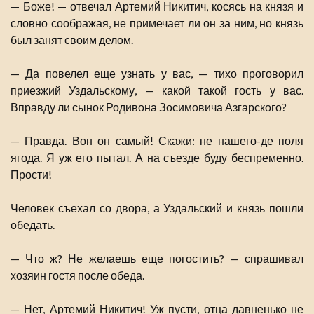
— Боже! — отвечал Артемий Никитич, косясь на князя и
словно соображая, не примечает ли он за ним, но князь
был занят своим делом.
— Да повелел еще узнать у вас, — тихо проговорил
приезжий Уздальскому, — какой такой гость у вас.
Вправду ли сынок Родивона Зосимовича Азгарского?
— Правда. Вон он самый! Скажи: не нашего-де поля
ягода. Я уж его пытал. А на съезде буду беспременно.
Прости!
Человек съехал со двора, а Уздальский и князь пошли
обедать.
— Что ж? Не желаешь еще погостить? — спрашивал
хозяин гостя после обеда.
— Нет, Артемий Никитич! Уж пусти, отца давненько не