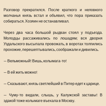
Разговор прекратился. После краткого и неловкого
молчанья князь встал и объявил, что пора приказать
собираться. Хозяин не останавливал.
Через два часа большой рыдван стоял у подъезда.
Молодцы рассаживались по лошадям; вся дворня
Уздальского высыпала провожать, в воротах толпились
прохожие, перешептывались, соображали и дивились.
— Вельможный! Вишь, колымага-то!
— В ей жить можно!
— Сказывают, князь светлейший в Питер едет к царице.
— Чуму-то видали, слышь, у Калужской заставы! В
эдакой тоже колымаге въехала в Москву.