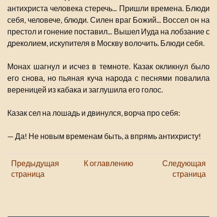
антихриста человека стеречь... Пришли времена. Блюди
себя, человече, блюди. Силен враг Божий... Воссел он на
престол и гонение поставил... Вышел Иуда на лобзание с
дреколием, искупителя в Москву волочить. Блюди себя.
Монах шагнул и исчез в темноте. Казак окликнул было
его снова, но пьяная куча народа с песнями повалила
вереницей из кабака и заглушила его голос.
Казак сел на лошадь и двинулся, ворча про себя:
— Да! Не новым временам быть, а впрямь антихристу!
Предыдущая
К оглавлению
Следующая
страница
страница