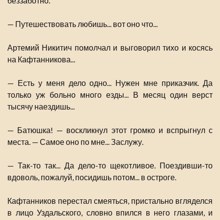
беззаботно.
— Путешествовать любишь... вот оно что...
Артемий Никитич помолчал и выговорил тихо и косясь
на Кафтанникова...
— Есть у меня дело одно... Нужен мне приказчик. Да
только уж больно много езды... В месяц один верст
тысячу наездишь...
— Батюшка! — воскликнул этот громко и вспрыгнул с
места. — Самое оно по мне... Заслужу.
— Так-то так... Да дело-то щекотливое. Поездивши-то
вдоволь, пожалуй, посидишь потом... в остроге.
Кафтанников перестал смеяться, пристально вгляделся
в лицо Уздальского, словно впился в него глазами, и