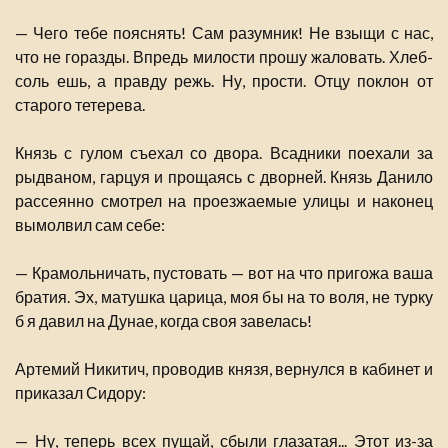
— Чего тебе пояснять! Сам разумник! Не взыщи с нас,
что не горазды. Впредь милости прошу жаловать. Хлеб-
соль ешь, а правду режь. Ну, прости. Отцу поклон от
старого тетерева.
Князь с гулом съехал со двора. Всадники поехали за
рыдваном, гарцуя и прощаясь с дворней. Князь Данило
рассеянно смотрел на проезжаемые улицы и наконец
вымолвил сам себе:
— Крамольничать, пустовать — вот на что пригожа ваша
братия. Эх, матушка царица, моя бы на то воля, не турку
б я давил на Дунае, когда своя завелась!
Артемий Никитич, проводив князя, вернулся в кабинет и
приказал Сидору:
— Ну, теперь всех пущай, сбыли глазатая... Этот из-за