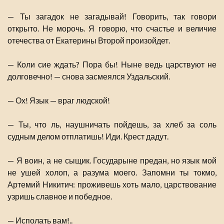
— Ты загадок не загадывай! Говорить, так говори
открыто. Не морочь. Я говорю, что счастье и величие
отечества от Екатерины Второй произойдет.
— Коли сие ждать? Пора бы! Ныне ведь царствуют не
долговечно! — снова засмеялся Уздальский.
— Ох! Язык — враг людской!
— Ты, что ль, наушничать пойдешь, за хлеб за соль
судным делом отплатишь! Иди. Крест дадут.
— Я воин, а не сыщик. Государыне предан, но язык мой
не ушей холоп, а разума моего. Запомни ты токмо,
Артемий Никитич: проживешь хоть мало, царствование
узришь славное и победное.
— Исполать вам!..