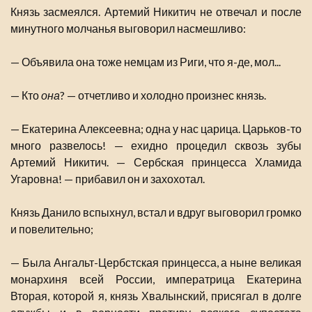
Князь засмеялся. Артемий Никитич не отвечал и после
минутного молчанья выговорил насмешливо:
— Объявила она тоже немцам из Риги, что я-де, мол...
— Кто
она
? — отчетливо и холодно произнес князь.
— Екатерина Алексеевна; одна у нас царица. Царьков-то
много развелось! — ехидно процедил сквозь зубы
Артемий Никитич. — Сербская принцесса Хламида
Угаровна! — прибавил он и захохотал.
Князь Данило вспыхнул, встал и вдруг выговорил громко
и повелительно;
— Была Ангальт-Цербстская принцесса, а ныне великая
монархиня всей России, императрица Екатерина
Вторая, которой я, князь Хвалынский, присягал в долге