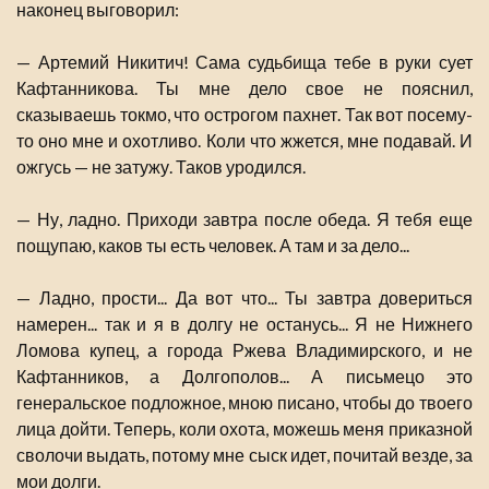
наконец выговорил:
— Артемий Никитич! Сама судьбища тебе в руки сует
Кафтанникова. Ты мне дело свое не пояснил,
сказываешь токмо, что острогом пахнет. Так вот посему-
то оно мне и охотливо. Коли что жжется, мне подавай. И
ожгусь — не затужу. Таков уродился.
— Ну, ладно. Приходи завтра после обеда. Я тебя еще
пощупаю, каков ты есть человек. А там и за дело...
— Ладно, прости... Да вот что... Ты завтра довериться
намерен... так и я в долгу не останусь... Я не Нижнего
Ломова купец, а города Ржева Владимирского, и не
Кафтанников, а Долгополов... А письмецо это
генеральское подложное, мною писано, чтобы до твоего
лица дойти. Теперь, коли охота, можешь меня приказной
сволочи выдать, потому мне сыск идет, почитай везде, за
мои долги.