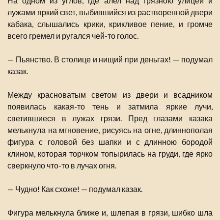
На одном из углов, где алел над грязною улицей и
лужами яркий свет, выбившийся из растворенной двери
кабака, слышались крики, крикливое пение, и громче
всего гремел и ругался чей-то голос.
— Пьянство. В столице и нищий при деньгах! — подумал
казак.
Между красноватым светом из двери и всадником
появилась какая-то тень и затмила яркие лучи,
светившиеся в лужах грязи. Пред глазами казака
мелькнула на мгновение, рисуясь на огне, длиннополая
фигура с головой без шапки и с длинною бородой
клином, которая торчком топырилась на груди, где ярко
сверкнуло что-то в лучах огня.
— Чудно! Как схоже! — подумал казак.
Фигура мелькнула ближе и, шлепая в грязи, шибко шла