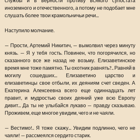
службы и в верности противу всякого супостата
иноземного и отечественного, а потому не подобает мне
слушать более твои крамольничьи речи...
Наступило молчание.
— Прости, Артемий Никитич, — вымолвил через минуту
князь. — Я у тебя гость. Повинен, что погорячился, но
сказанного все же назад не возьму. Елизаветинское
время мне тоже памятно. Ты охотник равнять?.. Равняй в
могилу сошедших... Елизаветино царство и
елизаветинцы свое отбыли, их деяниям счет сведен. А
Екатерина Алексеевна всего еще одиннадцать лет
правит, и мудростью своих деяний уже всю Европу
дивит... Да ты не улыбайся лукаво — правду сказываю.
Проживем, еще многое увидим, чего и не чаяли.
— Вестимо!.. Я тоже скажу... Увидим подлинно, чего не
чаяли! — рассмеялся сердито старик.