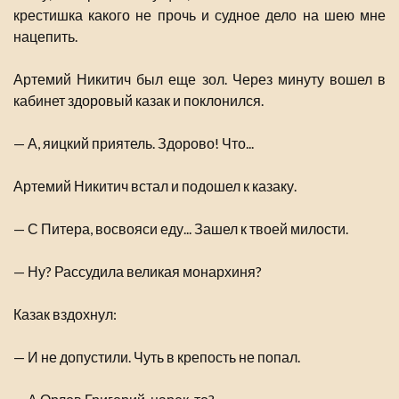
крестишка какого не прочь и судное дело на шею мне
нацепить.
Артемий Никитич был еще зол. Через минуту вошел в
кабинет здоровый казак и поклонился.
— А, яицкий приятель. Здорово! Что...
Артемий Никитич встал и подошел к казаку.
— С Питера, восвояси еду... Зашел к твоей милости.
— Ну? Рассудила великая монархиня?
Казак вздохнул:
— И не допустили. Чуть в крепость не попал.