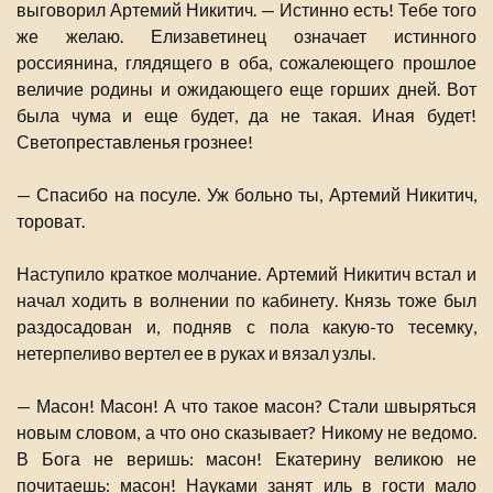
выговорил Артемий Никитич. — Истинно есть! Тебе того
же желаю. Елизаветинец означает истинного
россиянина, глядящего в оба, сожалеющего прошлое
величие родины и ожидающего еще горших дней. Вот
была чума и еще будет, да не такая. Иная будет!
Светопреставленья грознее!
— Спасибо на посуле. Уж больно ты, Артемий Никитич,
тороват.
Наступило краткое молчание. Артемий Никитич встал и
начал ходить в волнении по кабинету. Князь тоже был
раздосадован и, подняв с пола какую-то тесемку,
нетерпеливо вертел ее в руках и вязал узлы.
— Масон! Масон! А что такое масон? Стали швыряться
новым словом, а что оно сказывает? Никому не ведомо.
В Бога не веришь: масон! Екатерину великою не
почитаешь: масон! Науками занят иль в гости мало