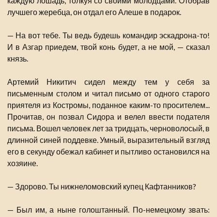
каждую лошадь, толкуя со своими молодцами. Отобрав
лучшего жеребца, он отдал его Алеше в подарок.
— На вот тебе. Ты ведь будешь командир эскадрона-то!
И в Азгар приедем, твой конь будет, а не мой, — сказал
князь.
Артемий Никитич сидел между тем у себя за
письменным столом и читал письмо от одного старого
приятеля из Костромы, поданное каким-то просителем...
Прочитав, он позвал Сидора и велел ввести подателя
письма. Вошел человек лет за тридцать, черноволосый, в
длинной синей поддевке. Умный, выразительный взгляд
его в секунду обежал кабинет и пытливо остановился на
хозяине.
— Здорово. Ты нижнеломовский купец Кафтанников?
— Был им, а ныне голоштанный. По-немецкому звать: