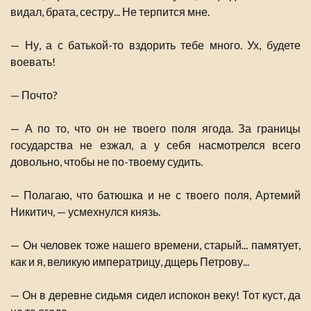
видал, брата, сестру... Не терпится мне.
— Ну, а с батькой-то вздорить тебе много. Ух, будете
воевать!
— Почто?
— А по то, что он не твоего поля ягода. За границы
государства не езжал, а у себя насмотрелся всего
довольно, чтобы не по-твоему судить.
— Полагаю, что батюшка и не с твоего поля, Артемий
Никитич, — усмехнулся князь.
— Он человек тоже нашего времени, старый... памятует,
как и я, великую императрицу, дщерь Петрову...
— Он в деревне сидьмя сидел испокон веку! Тот куст, да