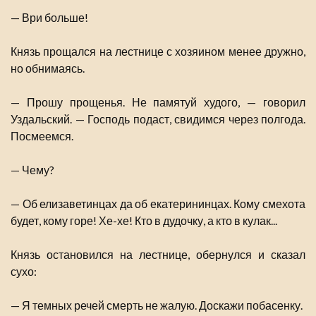
— Ври больше!
Князь прощался на лестнице с хозяином менее дружно,
но обнимаясь.
— Прошу прощенья. Не памятуй худого, — говорил
Уздальский. — Господь подаст, свидимся через полгода.
Посмеемся.
— Чему?
— Об елизаветинцах да об екатерининцах. Кому смехота
будет, кому горе! Хе-хе! Кто в дудочку, а кто в кулак...
Князь остановился на лестнице, обернулся и сказал
сухо:
— Я темных речей смерть не жалую. Доскажи побасенку.