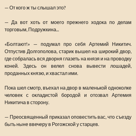
— От кого ж ты слышал это?
— Да вот хоть от моего прежнего ходока по делам
торговым, Подружкина...
«Болтают!» — подумал про себя Артемий Никитич.
Отпустив Долгополова, старик вышел на широкий двор,
где собралась вся дворня глазеть на князя и на проводку
коней. Здесь он велел снова вывести лошадей,
проданных князю, и хвастал ими.
Пока шел смотр, въехал на двор в маленькой одноколке
человек с окладистой бородой и отозвал Артемия
Никитича в сторону.
— Преосвященный приказал оповестить вас, что съезду
быть ныне ввечеру в Рогожской у старцев.