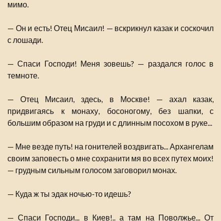
мимо.
— Он и есть! Отец Мисаил! — вскрикнул казак и соскочил
с лошади.
— Спаси Господи! Меня зовешь? — раздался голос в
темноте.
— Отец Мисаил, здесь, в Москве! — ахал казак,
придвигаясь к монаху, босоногому, без шапки, с
большим образом на груди и с длинным посохом в руке...
— Мне везде путь! на гонителей воздвигать... Архангелам
своим заповесть о мне сохранити мя во всех путех моих!
— грудным сильным голосом заговорил монах.
— Куда ж ты эдак ночью-то идешь?
— Спаси Господи... в Киев!.. а там на Поволжье... От