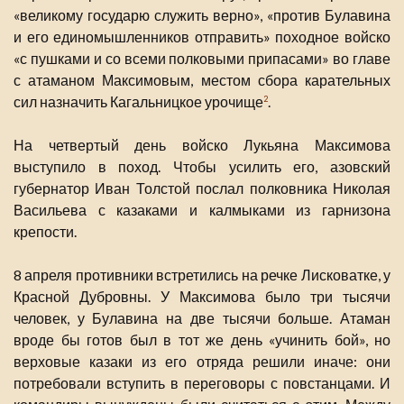
«великому государю служить верно», «против Булавина
и его единомышленников отправить» походное войско
«с пушками и со всеми полковыми припасами» во главе
с атаманом Максимовым, местом сбора карательных
сил назначить Кагальницкое урочище
.
2
На четвертый день войско Лукьяна Максимова
выступило в поход. Чтобы усилить его, азовский
губернатор Иван Толстой послал полковника Николая
Васильева с казаками и калмыками из гарнизона
крепости.
8 апреля противники встретились на речке Лисковатке, у
Красной Дубровны. У Максимова было три тысячи
человек, у Булавина на две тысячи больше. Атаман
вроде бы готов был в тот же день «учинить бой», но
верховые казаки из его отряда решили иначе: они
потребовали вступить в переговоры с повстанцами. И