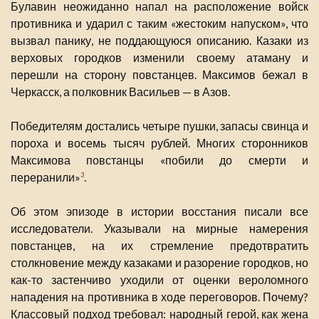
Булавин неожиданно напал на расположение войск
противника и ударил с таким «жестоким напуском», что
вызвал панику, не поддающуюся описанию. Казаки из
верховых городков изменили своему атаману и
перешли на сторону повстанцев. Максимов бежал в
Черкасск, а полковник Васильев — в Азов.
Победителям достались четыре пушки, запасы свинца и
пороха и восемь тысяч рублей. Многих сторонников
Максимова повстанцы «побили до смерти и
переранили»
.
3
Об этом эпизоде в истории восстания писали все
исследователи. Указывали на мирные намерения
повстанцев, на их стремление предотвратить
столкновение между казаками и разорение городков, но
как-то застенчиво уходили от оценки вероломного
нападения на противника в ходе переговоров. Почему?
Классовый подход требовал: народный герой, как жена