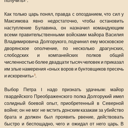
получить»
.
Как только царь понял, правда с опозданием, что сил у
Максимова явно недостаточно, чтобы остановить
наступление Булавина, он назначил командующим
всеми правительственными войсками майора Василия
Владимировича Долгорукого, подчинил ему московское
дворянское ополчение, по несколько драгунских,
слободских и компанейских полков общей
численностью более двадцати тысяч человек и приказал
им злые намерения «оных воров и бунтовщиков пресечь
и искоренить»
.
5
Выбор Петра I надо признать удачным: майор
гвардейского Преображенского полка Долгорукий имел
солидный боевой опыт, приобретенный в Северной
войне; он не мог не мстить донским казакам за убийство
брата и должен был проявить рвение, действовать
быстро и беспощадно, чего и ожидал от него царь. В