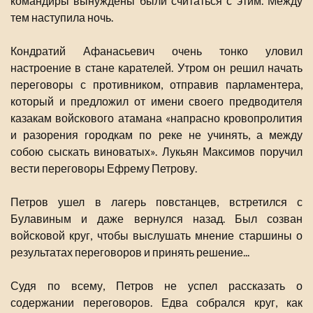
командиры вынуждены были считаться с этим. Между
тем наступила ночь.
Кондратий Афанасьевич очень тонко уловил
настроение в стане карателей. Утром он решил начать
переговоры с противником, отправив парламентера,
который и предложил от имени своего предводителя
казакам войскового атамана «напрасно кровопролития
и разорения городкам по реке не учинять, а между
собою сыскать виноватых». Лукьян Максимов поручил
вести переговоры Ефрему Петрову.
Петров ушел в лагерь повстанцев, встретился с
Булавиным и даже вернулся назад. Был созван
войсковой круг, чтобы выслушать мнение старшины о
результатах переговоров и принять решение...
Судя по всему, Петров не успел рассказать о
содержании переговоров. Едва собрался круг, как