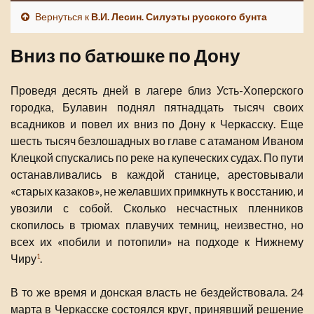
Вернуться к
В.И. Лесин. Силуэты русского бунта
Вниз по батюшке по Дону
Проведя десять дней в лагере близ Усть-Хоперского
городка, Булавин поднял пятнадцать тысяч своих
всадников и повел их вниз по Дону к Черкасску. Еще
шесть тысяч безлошадных во главе с атаманом Иваном
Клецкой спускались по реке на купеческих судах. По пути
останавливались в каждой станице, арестовывали
«старых казаков», не желавших примкнуть к восстанию, и
увозили с собой. Сколько несчастных пленников
скопилось в трюмах плавучих темниц, неизвестно, но
всех их «побили и потопили» на подходе к Нижнему
Чиру
.
1
В то же время и донская власть не бездействовала. 24
марта в Черкасске состоялся круг, принявший решение