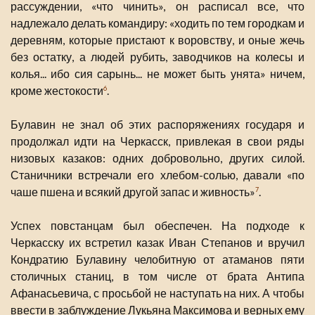
рассуждении, «что чинить», он расписал все, что
надлежало делать командиру: «ходить по тем городкам и
деревням, которые пристают к воровству, и оные жечь
без остатку, а людей рубить, заводчиков на колесы и
колья... ибо сия сарынь... не может быть унята» ничем,
кроме жестокости
.
6
Булавин не знал об этих распоряжениях государя и
продолжал идти на Черкасск, привлекая в свои ряды
низовых казаков: одних добровольно, других силой.
Станичники встречали его хлебом-солью, давали «по
чаше пшена и всякий другой запас и живность»
.
7
Успех повстанцам был обеспечен. На подходе к
Черкасску их встретил казак Иван Степанов и вручил
Кондратию Булавину челобитную от атаманов пяти
столичных станиц, в том числе от брата Антипа
Афанасьевича, с просьбой не наступать на них. А чтобы
ввести в заблуждение Лукьяна Максимова и верных ему