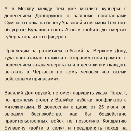
А в Москву между тем уже мчались курьеры с
донесением Долгорукого о разгроме повстанцами
Сумского полка на берегу Уразовой и письмом Толстого
об угрозе Булавина взять Азов и «побить до смерти»
губернатора и его офицеров.
Проследим за развитием событий на Верхнем Дону,
куда наш атаман только что отправил свои грамоты с
повелением казакам верстаться в десятки и из каждого
выслать в Черкасск по семь человек «со всеми
войсковыми припасами».
Василий Долгорукий, не смея нарушить указа Петра I,
по-прежнему стоял у Валуйки, избегая конфликтов с
мятежниками. В донесении к царю от 25 июня он
выразил беспокойство, как бы бездействие
правительственных войск не позволило Кондратию
Булавину «войти в силу» и предпринять поход на