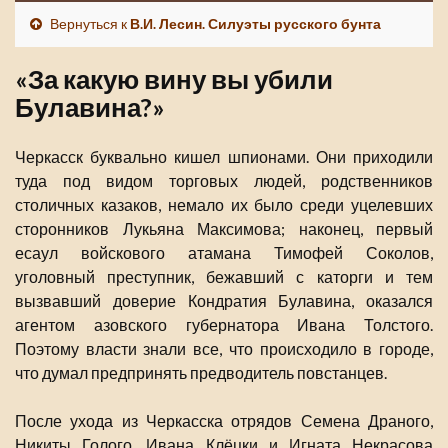
Вернуться к
В.И. Лесин. Силуэты русского бунта
«За какую вину вы убили
Булавина?»
Черкасск буквально кишел шпионами. Они приходили
туда под видом торговых людей, родственников
столичных казаков, немало их было среди уцелевших
сторонников Лукьяна Максимова; наконец, первый
есаул войскового атамана Тимофей Соколов,
уголовный преступник, бежавший с каторги и тем
вызвавший доверие Кондратия Булавина, оказался
агентом азовского губернатора Ивана Толстого.
Поэтому власти знали все, что происходило в городе,
что думал предпринять предводитель повстанцев.
После ухода из Черкасска отрядов Семена Драного,
Никиты Голого, Ивана Клёцки и Игната Некрасова