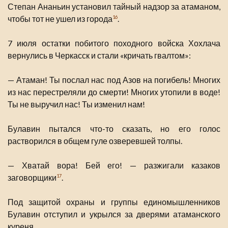
Степан Ананьин установил тайный надзор за атаманом,
чтобы тот не ушел из города
.
16
7 июля остатки побитого походного войска Хохлача
вернулись в Черкасск и стали «кричать гвалтом»:
— Атаман! Ты послал нас под Азов на погибель! Многих
из нас перестреляли до смерти! Многих утопили в воде!
Ты не выручил нас! Ты изменил нам!
Булавин пытался что-то сказать, но его голос
растворился в общем гуле озверевшей толпы.
— Хватай вора! Бей его! — разжигали казаков
заговорщики
.
17
Под защитой охраны и группы единомышленников
Булавин отступил и укрылся за дверями атаманского
куреня.