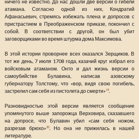
ничего не известно. До нас дошли две версии о гибели
атамана. Согласно одной из них, Кондратий
Афанасьевич, стремясь избежать плена и допросов с
пристрастием в Преображенском приказе, покончил с
собой. В соответствии с другой, он был убит
заговорщиками во время штурма дома Максимова.
В этой истории проворнее всех оказался Зерщиков. В
тот же день, 7 июля 1708 года, казачий круг избрал его
войсковым атаманом. Онто и дал жизнь версии о
самоубийстве Булавина, написав азовскому
губернатору Толстому, что «вор, видя свою погибель,
застрелил сам себя из пистолета до смерти»
.
19
Разновидностью этой версии является сообщение
упомянутого выше запорожца Верховира, сказавшего
на допросе, что Булавин убил «сам себя ножом,
разрезав брюхо»
. Но она не прижилась в нашей
20
литературе.