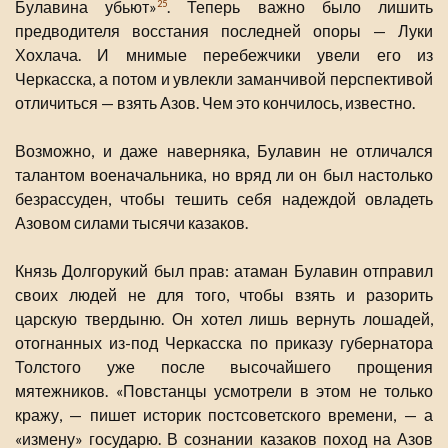
Булавина убьют»
. Теперь важно было лишить
25
предводителя восстания последней опоры — Луки
Хохлача. И мнимые перебежчики увели его из
Черкасска, а потом и увлекли заманчивой перспективой
отличиться — взять Азов. Чем это кончилось, известно.
Возможно, и даже наверняка, Булавин не отличался
талантом военачальника, но вряд ли он был настолько
безрассуден, чтобы тешить себя надеждой овладеть
Азовом силами тысячи казаков.
Князь Долгорукий был прав: атаман Булавин отправил
своих людей не для того, чтобы взять и разорить
царскую твердыню. Он хотел лишь вернуть лошадей,
отогнанных из-под Черкасска по приказу губернатора
Толстого уже после высочайшего прощения
мятежников. «Повстанцы усмотрели в этом не только
кражу, — пишет историк постсоветского времени, — а
«измену» государю. В сознании казаков поход на Азов