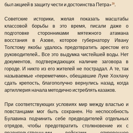
был акцией в защиту чести и достоинства Петра»
.
26
Советские историки, желая показать масштабы
классовой борьбы в это время, писали даже о
подготовке сторонниками мятежного атамана
восстания в Азове, которое губернатору Ивану
Толстому якобы удалось предотвратить арестом его
руководителей... Все это выдумка чистейшей воды. Нет
документов, подтверждающих наличие заговора в
городе. И никто из его жителей не пострадал. А те, так
называемые «переметчики», обещавшие Луке Хохлачу
сдать крепость, благополучно вернулись назад, когда
артиллерия начала методично истреблять казаков.
При соответствующих условиях мир между властью и
повстанцами мог быть сохранен. Но неспособность
Булавина подчинить себе предводителей отдельных
отрядов, чтобы предотвратить столкновение их с
правительственными войсками, откровенное