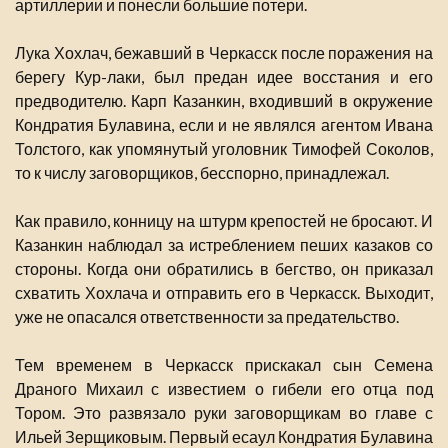
артиллерии и понесли большие потери.
Лука Хохлач, бежавший в Черкасск после поражения на
берегу Кур-лаки, был предан идее восстания и его
предводителю. Карп Казанкин, входивший в окружение
Кондратия Булавина, если и не являлся агентом Ивана
Толстого, как упомянутый уголовник Тимофей Соколов,
то к числу заговорщиков, бесспорно, принадлежал.
Как правило, конницу на штурм крепостей не бросают. И
Казанкин наблюдал за истреблением пеших казаков со
стороны. Когда они обратились в бегство, он приказал
схватить Хохлача и отправить его в Черкасск. Выходит,
уже не опасался ответственности за предательство.
Тем временем в Черкасск прискакал сын Семена
Драного Михаил с известием о гибели его отца под
Тором. Это развязало руки заговорщикам во главе с
Ильей Зерщиковым. Первый есаул Кондратия Булавина