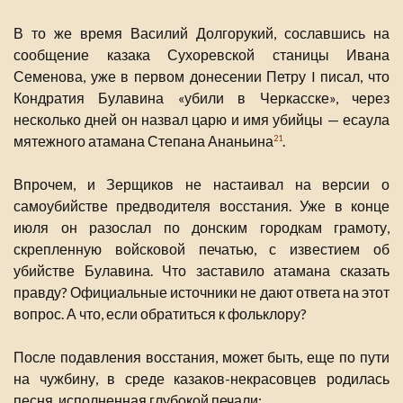
В то же время Василий Долгорукий, сославшись на
сообщение казака Сухоревской станицы Ивана
Семенова, уже в первом донесении Петру I писал, что
Кондратия Булавина «убили в Черкасске», через
несколько дней он назвал царю и имя убийцы — есаула
мятежного атамана Степана Ананьина
.
21
Впрочем, и Зерщиков не настаивал на версии о
самоубийстве предводителя восстания. Уже в конце
июля он разослал по донским городкам грамоту,
скрепленную войсковой печатью, с известием об
убийстве Булавина. Что заставило атамана сказать
правду? Официальные источники не дают ответа на этот
вопрос. А что, если обратиться к фольклору?
После подавления восстания, может быть, еще по пути
на чужбину, в среде казаков-некрасовцев родилась
песня, исполненная глубокой печали: