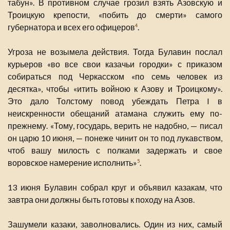
табун». В противном случае грозил взять Азовскую и
Троицкую крепости, «побить до смерти» самого
губернатора и всех его офицеров
.
4
Угроза не возымела действия. Тогда Булавин послал
курьеров «во все свои казачьи городки» с приказом
собираться под Черкасском «по семь человек из
десятка», чтобы «итить войною к Азову и Троицкому».
Это дало Толстому повод убеждать Петра I в
неискренности обещаний атамана служить ему по-
прежнему. «Тому, государь, верить не надобно, — писал
он царю 10 июня, — понеже чинит он то под лукавством,
чтоб вашу милость с полками задержать и свое
воровское намерение исполнить»
.
5
13 июня Булавин собрал круг и объявил казакам, что
завтра они должны быть готовы к походу на Азов.
Зашумели казаки, заволновались. Один из них, самый