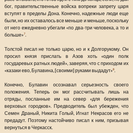
бог, правительственные войска вопреки запрету царя
вступят в пределы Дона. Конечно, надежные люди еще
были, но их оставалось все меньше и меньше, поскольку
от него ежедневно убегали «по два-три человека, а то и
больше»
.
7
Толстой писал не только царю, но и к Долгорукому. Он
просил князя прислать в Азов хоть «один полк
государевых ратных людей», заверяя, что с приходом их
«казаки ево, Булавина, [своими] руками выдадут»
.
8
Конечно, Булавин осознавал серьезность своего
положения. Теперь он мог рассчитывать лишь на
отряды, посланные им на север «для бережения
верховых городков». Предводитель был убежден, что
Семен Драный, Никита Голый, Игнат Некрасов его не
предадут. Поэтому настойчиво писал к ним, призывая
вернуться в Черкасск.