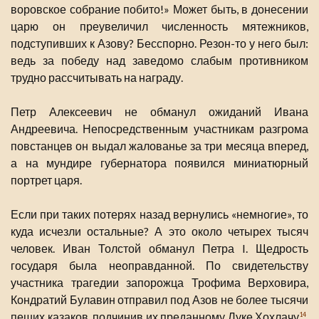
воровское собрание побито!» Может быть, в донесении
царю он преувеличил численность мятежников,
подступивших к Азову? Бесспорно. Резон-то у него был:
ведь за победу над заведомо слабым противником
трудно рассчитывать на награду.
Петр Алексеевич не обманул ожиданий Ивана
Андреевича. Непосредственным участникам разгрома
повстанцев он выдал жалованье за три месяца вперед,
а на мундире губернатора появился миниатюрный
портрет царя.
Если при таких потерях назад вернулись «немногие», то
куда исчезли остальные? А это около четырех тысяч
человек. Иван Толстой обманул Петра I. Щедрость
государя была неоправданной. По свидетельству
участника трагедии запорожца Трофима Верховира,
Кондратий Булавин отправил под Азов не более тысячи
пеших казаков, подчинив их преданному Луке Хохлачу
.
14