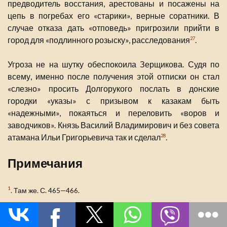
предводитель восстания, арестованы и посажены на
цепь в погребах его «старики», верные соратники. В
случае отказа дать «отповедь» пригрозили прийти в
город для «подлинного розыску», расследования
.
27
Угроза не на шутку обеспокоила Зерщикова. Судя по
всему, именно после получения этой отписки он стал
«слезно» просить Долгорукого послать в донские
городки «указы» с призывом к казакам быть
«надежными», покаяться и переловить «воров и
заводчиков». Князь Василий Владимирович и без совета
атамана Ильи Григорьевича так и сделал
.
28
Примечания
1
. Там же. С. 465—466.
2
.
Письма
и бумаги Петра Великого. Т. XVII. Вып. 1. С. 186.