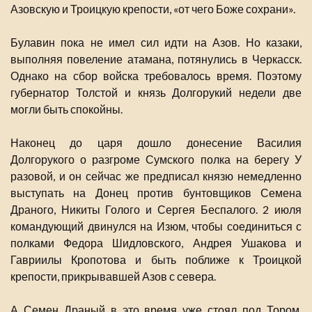
Азовскую и Троицкую крепости, «от чего Боже сохрани».
Булавин пока не имел сил идти на Азов. Но казаки,
выполняя повеление атамана, потянулись в Черкасск.
Однако на сбор войска требовалось время. Поэтому
губернатор Толстой и князь Долгорукий недели две
могли быть спокойны.
Наконец до царя дошло донесение Василия
Долгорукого о разгроме Сумского полка на берегу У
разовой, и он сейчас же предписал князю немедленно
выступать на Донец против бунтовщиков Семена
Драного, Никиты Голого и Сергея Беспалого. 2 июля
командующий двинулся на Изюм, чтобы соединиться с
полками Федора Шидловского, Андрея Ушакова и
Гавриилы Кропотова и быть поближе к Троицкой
крепости, прикрывавшей Азов с севера.
А Семен Драный в это время уже стоял под Тором,