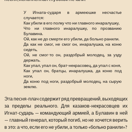
У Игната-сударя в армеюшке несчастье
случается:
Как убили в его полку что ни главного инаралушку,
Что ни главного инаралушку, по прозванию
Булавина.
Ой, как не до смерти его убили, да больно ранили.
Да как не смог, не смог он, инаралушка, на коню
сидеть,
Ой, не смог-то он, раздобрый молодец, за узду
держать.
Как упал, упал он, брат-некрасовец, да упал с коня,
Как упал он, братцы, инаралушка, да коню под
ноги,
Да коню под ноги, раздобрый молодец, на сырую
землю.
Эта песня-плач содержит ряд превращений, выходящих
за пределы реального. Для казаков-некрасовцев их
Игнат-сударь — командующий армией, а Булавин в ней
— главный генерал, который погиб, но не хочется верить
в это: а что, если его не убили, а только «больно ранили»?