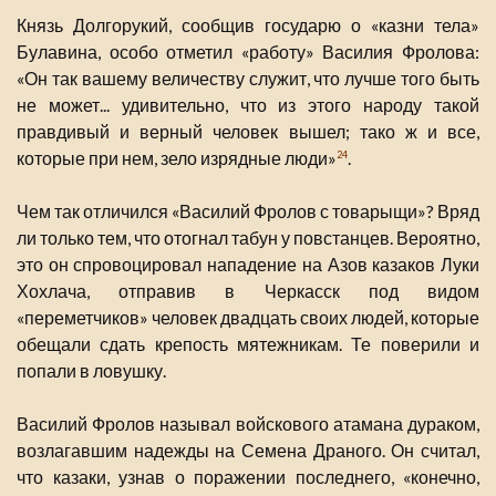
Князь Долгорукий, сообщив государю о «казни тела»
Булавина, особо отметил «работу» Василия Фролова:
«Он так вашему величеству служит, что лучше того быть
не может... удивительно, что из этого народу такой
правдивый и верный человек вышел; тако ж и все,
которые при нем, зело изрядные люди»
.
24
Чем так отличился «Василий Фролов с товарыщи»? Вряд
ли только тем, что отогнал табун у повстанцев. Вероятно,
это он спровоцировал нападение на Азов казаков Луки
Хохлача, отправив в Черкасск под видом
«переметчиков» человек двадцать своих людей, которые
обещали сдать крепость мятежникам. Те поверили и
попали в ловушку.
Василий Фролов называл войскового атамана дураком,
возлагавшим надежды на Семена Драного. Он считал,
что казаки, узнав о поражении последнего, «конечно,