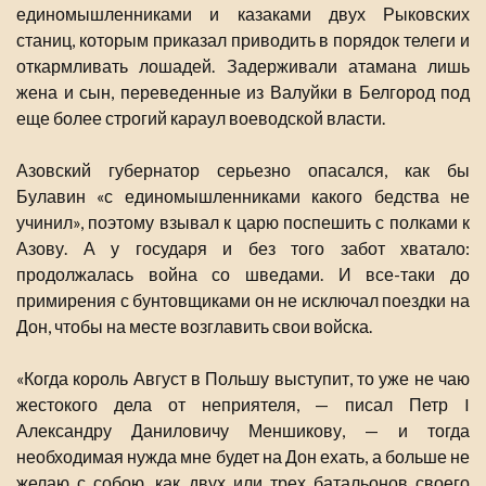
единомышленниками и казаками двух Рыковских
станиц, которым приказал приводить в порядок телеги и
откармливать лошадей. Задерживали атамана лишь
жена и сын, переведенные из Валуйки в Белгород под
еще более строгий караул воеводской власти.
Азовский губернатор серьезно опасался, как бы
Булавин «с единомышленниками какого бедства не
учинил», поэтому взывал к царю поспешить с полками к
Азову. А у государя и без того забот хватало:
продолжалась война со шведами. И все-таки до
примирения с бунтовщиками он не исключал поездки на
Дон, чтобы на месте возглавить свои войска.
«Когда король Август в Польшу выступит, то уже не чаю
жестокого дела от неприятеля, — писал Петр I
Александру Даниловичу Меншикову, — и тогда
необходимая нужда мне будет на Дон ехать, а больше не
желаю с собою, как двух или трех батальонов своего