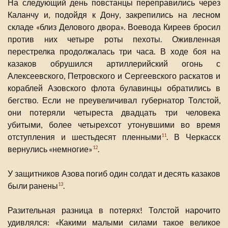
На следующий день повстанцы переправились через
Каланчу и, подойдя к Дону, закрепились на лесном
складе «близ Делового двора». Воевода Киреев бросил
против них четыре роты пехоты. Оживленная
перестрелка продолжалась три часа. В ходе боя на
казаков обрушился артиллерийский огонь с
Алексеевского, Петровского и Сергеевского раскатов и
кораблей Азовского флота булавинцы обратились в
бегство. Если не преувеличивал губернатор Толстой,
они потеряли четыреста двадцать три человека
убитыми, более четырехсот утонувшими во время
отступления и шестьдесят пленными
. В Черкасск
11
вернулись «немногие»
.
12
У защитников Азова погиб один солдат и десять казаков
были ранены
.
13
Разительная разница в потерях! Толстой нарочито
удивлялся: «Какими малыми силами такое великое