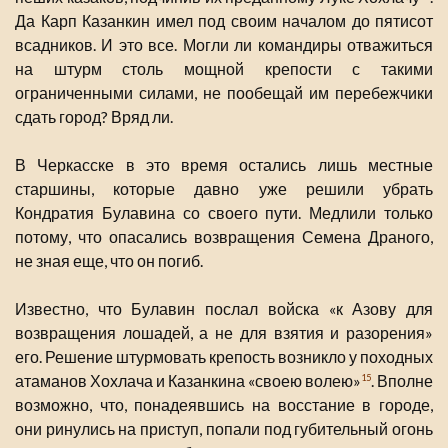
Да Карп Казанкин имел под своим началом до пятисот
всадников. И это все. Могли ли командиры отважиться
на штурм столь мощной крепости с такими
ограниченными силами, не пообещай им перебежчики
сдать город? Вряд ли.
В Черкасске в это время остались лишь местные
старшины, которые давно уже решили убрать
Кондратия Булавина со своего пути. Медлили только
потому, что опасались возвращения Семена Драного,
не зная еще, что он погиб.
Известно, что Булавин послал войска «к Азову для
возвращения лошадей, а не для взятия и разорения»
его. Решение штурмовать крепость возникло у походных
атаманов Хохлача и Казанкина «своею волею»
. Вполне
15
возможно, что, понадеявшись на восстание в городе,
они ринулись на приступ, попали под губительный огонь