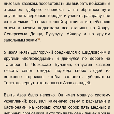
низовым казакам, посоветовать им выбрать войсковым
атаманом «доброго человека», а на обратном пути
опустошить верховые городки и учинить расправу над
их жителями. По приложенной «росписи» истреблению
огнем и мечом подлежали все станицы по Хопру,
Северскому Донцу, Бузулуку, Айдару и по другим
запольным рекам
.
10
5 июля князь Долгорукий соединился с Шидловским и
другими «полководцами» и двинулся по дороге на
Таганрог. В Черкасске Булавин, отпустив казаков
«косить сено», ожидал подхода своих людей из
верховых городков, чтобы заставить губернатора
Толстого вернуть отогнанных в Азов лошадей.
Взять Азов было нелегко. Он имел мощную систему
укреплений: ров, вал, каменную стену с раскатами и
бастионами, на которых стояли сорок пять медных и
чугунных дробовиков и сто тридцать семь пушек. Кроме