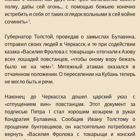
полку, дабы сей огонь... с помощью божьею конечно
истребить и себя от таких оглядок вольными в сей войне
сочинить»
.
2
Губернатор Толстой, проведав о замыслах Булавина,
отправил своих людей в Черкасск, и те при содействии
казака «Василия Фролова с товарыщи» отогнали к Азову
всех лошадей повстанцев, «чтобы оному вору бежать
было не на чем»
. Мятежный атаман оказался в
3
отчаянном положении. О переселении на Кубань теперь
не могло быть и речи.
Наконец до Черкасска дошел царский указ с
«отпущением вин» повстанцам. Этот документ за
подписью Петра I стал хорошим козырем в руках
Кондратия Булавина. Сообщив Ивану Толстому о
прощении бунтовщиков, он настоятельно потребовал
вернуть «Василия Фролова с товарыщи и конский