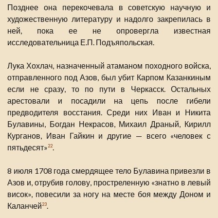
Позднее она перекочевала в советскую научную и
художественную литературу и надолго закрепилась в
ней, пока ее не опровергла известная
исследовательница Е.П. Подъяпольская.
Лука Хохлач, назначенный атаманом походного войска,
отправленного под Азов, был убит Карпом Казанкиным
если не сразу, то по пути в Черкасск. Остальных
арестовали и посадили на цепь после гибели
предводителя восстания. Среди них Иван и Никита
Булавины, Богдан Некрасов, Михаил Драный, Кирилл
Курганов, Иван Гайкин и другие — всего «человек с
пятьдесят»
.
22
8 июля 1708 года смердящее тело Булавина привезли в
Азов и, отрубив голову, простреленную «знатно в левый
висок», повесили за ногу на месте боя между Доном и
Каланчей
.
23