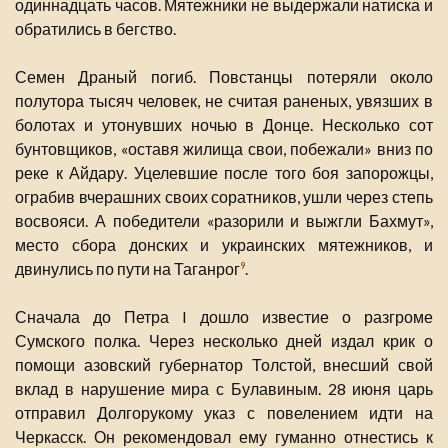
одиннадцать часов. Мятежники не выдержали натиска и
обратились в бегство.
Семен Драный погиб. Повстанцы потеряли около
полутора тысяч человек, не считая раненых, увязших в
болотах и утонувших ночью в Донце. Несколько сот
бунтовщиков, «оставя жилища свои, побежали» вниз по
реке к Айдару. Уцелевшие после того боя запорожцы,
ограбив вчерашних своих соратников, ушли через степь
восвояси. А победители «разорили и выжгли Бахмут»,
место сбора донских и украинских мятежников, и
двинулись по пути на Таганрог
.
9
Сначала до Петра I дошло известие о разгроме
Сумского полка. Через несколько дней издал крик о
помощи азовский губернатор Толстой, внесший свой
вклад в нарушение мира с Булавиным. 28 июня царь
отправил Долгорукому указ с повелением идти на
Черкасск. Он рекомендовал ему гуманно отнестись к