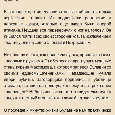
В заговоре против Булавина нельзя обвинять только
черкасских старшин. Их поддержали рыковские и
верховые казаки, которые еще вчера были опорой
атамана. Неудачи все перевернули с ног на голову. Он
лишился почти всех своих сторонников, за исключением
тех, что ушли на север с Голым и Некрасовым.
Не прошло и часа, как подвезли пушки, пришли казаки с
топорами и ружьями. От обстрела содрогнулись мощные
стены куреня Максимова, в котором заперся Булавин со
своими единомышленниками. Нападающие «учали
двери рубить». Заговорщики ворвались в убежище
атамана, оставив на подступах к нему тела трех своих
товарищей
. Небольшое число жертв свидетельствует о
18
том, что ответный огонь из окон дома был очень редким.
О последних минутах жизни Булавина нам практически