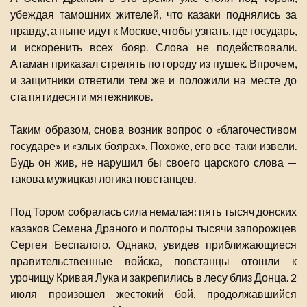
убеждая тамошних жителей, что казаки поднялись за
правду, а ныне идут к Москве, чтобы узнать, где государь,
и искоренить всех бояр. Слова не подействовали.
Атаман приказал стрелять по городу из пушек. Впрочем,
и защитники ответили тем же и положили на месте до
ста пятидесяти мятежников.
Таким образом, снова возник вопрос о «благочестивом
государе» и «злых боярах». Похоже, его все-таки извели.
Будь он жив, не нарушил бы своего царского слова —
такова мужицкая логика повстанцев.
Под Тором собралась сила немалая: пять тысяч донских
казаков Семена Драного и полторы тысячи запорожцев
Сергея Беспалого. Однако, увидев приближающиеся
правительственные войска, повстанцы отошли к
урочищу Кривая Лука и закрепились в лесу близ Донца. 2
июля произошел жестокий бой, продолжавшийся