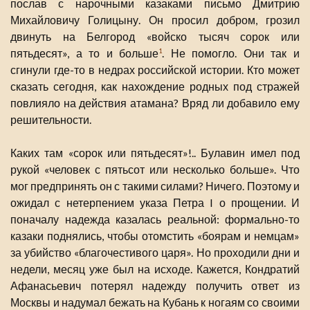
послав с нарочными казаками письмо Дмитрию
Михайловичу Голицыну. Он просил добром, грозил
двинуть на Белгород «войско тысяч сорок или
пятьдесят», а то и больше
. Не помогло. Они так и
1
сгинули где-то в недрах российской истории. Кто может
сказать сегодня, как нахождение родных под стражей
повлияло на действия атамана? Вряд ли добавило ему
решительности.
Каких там «сорок или пятьдесят»!.. Булавин имел под
рукой «человек с пятьсот или несколько больше». Что
мог предпринять он с такими силами? Ничего. Поэтому и
ожидал с нетерпением указа Петра I о прощении. И
поначалу надежда казалась реальной: формально-то
казаки поднялись, чтобы отомстить «боярам и немцам»
за убийство «благочестивого царя». Но проходили дни и
недели, месяц уже был на исходе. Кажется, Кондратий
Афанасьевич потерял надежду получить ответ из
Москвы и надумал бежать на Кубань к ногаям со своими