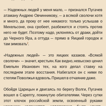
— Надежных людей у меня мало, — признался Пугачев
атаману Андрею Овчинникову, — а всякой сволочи хотя
и много, да проку от нее никакого: только услышав о
Михельсоне, она сробеет, разбежится и стоять против
него не будет. Поэтому надо, уклоняясь от драки, дойти
до Черного Яра, а оттуда — прямо в Яицкий городок и
там зимовать
.
2
«Надежных людей» — это яицких казаков. «Всякой
сволочи» — значит, крестьян. Как видно, невысоко ценил
Емельян Иванович тех, на кого делал ставку на
последнем этапе восстания. Набегался он с ними по
степям Поволжья вдоволь. Пришел в отчаяние даже.
Обойдя Царицын и двигаясь по берегу Волги, Пугачев
вошел в Сарепту, покинутую обитателями. Через сутки
этот клочок российской земли, освоенный руками