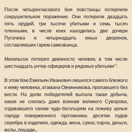
После четырехчасового боя повстанцы потерпели
сокрушительное поражение. Они потеряли двадцать
пять орудий, три тысячи убитыми и семь тысяч
пленными, в числе коих находились две дочери
Пугачева и четырнадцать юных дворянок,
составлявших гарем самозванца.
Михельсон потерял девяносто человек, в том числе
шестнадцать унтер-офицеров и рядовых убитыми
.
11
В этом бою Емельян Иванович лишился самого близкого
к нему человека, атамана Овчинникова, пропавшего без
вести. На долю победителей выпала такая добыча,
какая не снилась даже воинам великого Суворова,
отдававшего своим чудо-богатырям на поживу целые
города поверженного противника: десятки пудов
серебра в изделиях, одежда, меха, сукно, парча, деньги,
волы, лошади...