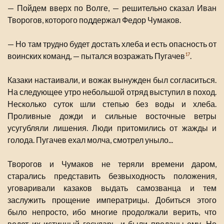
— Пойдем вверх по Волге, — решительно сказал Иван
Творогов, которого поддержал Федор Чумаков.
— Но там трудно будет достать хлеба и есть опасность от
воинских команд, — пытался возражать Пугачев
.
17
Казаки настаивали, и вожак вынужден был согласиться.
На следующее утро небольшой отряд выступил в поход.
Несколько суток шли степью без воды и хлеба.
Проливные дожди и сильные восточные ветры
усугубляли лишения. Люди притомились от жажды и
голода. Пугачев ехал молча, смотрел уныло...
Творогов и Чумаков не теряли времени даром,
старались представить безвыходность положения,
уговаривали казаков выдать самозванца и тем
заслужить прощение императрицы. Добиться этого
было непросто, ибо многие продолжали верить, что
ведет их истинный государь, и были преданы ему. Но