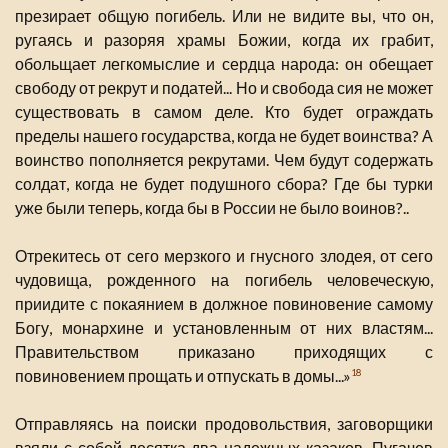
презирает общую погибель. Или не видите вы, что он,
ругаясь и разоряя храмы Божии, когда их грабит,
обольщает легкомыслие и сердца народа: он обещает
свободу от рекрут и податей... Но и свобода сия не может
существовать в самом деле. Кто будет ограждать
пределы нашего государства, когда не будет воинства? А
воинство пополняется рекрутами. Чем будут содержать
солдат, когда не будет подушного сбора? Где бы турки
уже были теперь, когда бы в России не было воинов?..
Отрекитесь от сего мерзкого и гнусного злодея, от сего
чудовища, рожденного на погибель человеческую,
приидите с покаянием в должное повиновение самому
Богу, монархине и установленным от них властям...
Правительством приказано приходящих с
повиновением прощать и отпускать в домы...»
18
Отправляясь на поиски продовольствия, заговорщики
взяли с собой десятка два надежных казаков. Пугачев