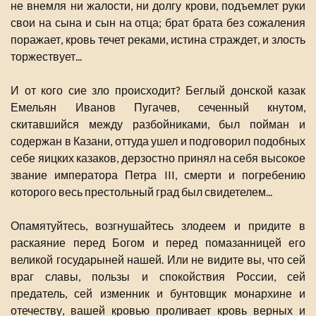
не внемля ни жалости, ни долгу крови, подъемлет руки
свои на сына и сын на отца; брат брата без сожаления
поражает, кровь течет реками, истина страждет, и злость
торжествует...
И от кого сие зло происходит? Беглый донской казак
Емельян Иванов Пугачев, сеченный кнутом,
скитавшийся между разбойниками, был пойман и
содержан в Казани, оттуда ушел и подговорил подобных
себе яицких казаков, дерзостно принял на себя высокое
звание императора Петра III, смерти и погребению
которого весь престольный град был свидетелем...
Опамятуйтесь, возгнушайтесь злодеем и придите в
раскаяние перед Богом и перед помазанницей его
великой государыней нашей. Или не видите вы, что сей
враг славы, пользы и спокойствия России, сей
предатель, сей изменник и бунтовщик монархине и
отечеству, вашей кровью проливает кровь верных и