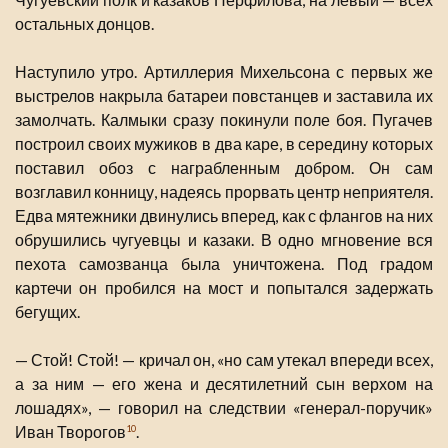
остальных донцов.
Наступило утро. Артиллерия Михельсона с первых же
выстрелов накрыла батареи повстанцев и заставила их
замолчать. Калмыки сразу покинули поле боя. Пугачев
построил своих мужиков в два каре, в середину которых
поставил обоз с награбленным добром. Он сам
возглавил конницу, надеясь прорвать центр неприятеля.
Едва мятежники двинулись вперед, как с флангов на них
обрушились чугуевцы и казаки. В одно мгновение вся
пехота самозванца была уничтожена. Под градом
картечи он пробился на мост и попытался задержать
бегущих.
— Стой! Стой! — кричал он, «но сам утекал впереди всех,
а за ним — его жена и десятилетний сын верхом на
лошадях», — говорил на следствии «генерал-поручик»
Иван Творогов
.
10