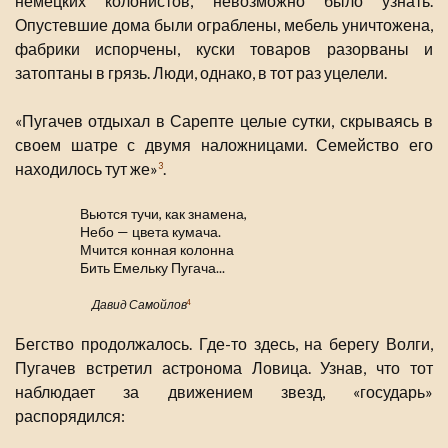
немецких колонистов, невозможно было узнать.
Опустевшие дома были ограблены, мебель уничтожена,
фабрики испорчены, куски товаров разорваны и
затоптаны в грязь. Люди, однако, в тот раз уцелели.
«Пугачев отдыхал в Сарепте целые сутки, скрываясь в
своем шатре с двумя наложницами. Семейство его
находилось тут же»
.
3
Вьются тучи, как знамена,
Небо — цвета кумача.
Мчится конная колонна
Бить Емельку Пугача...
Давид Самойлов
4
Бегство продолжалось. Где-то здесь, на берегу Волги,
Пугачев встретил астронома Ловица. Узнав, что тот
наблюдает за движением звезд, «государь»
распорядился: