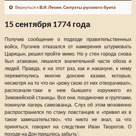
Вернуться к
В.И. Лесин. Силуэты русского бунта
15 сентября 1774 года
Получив сообщение о подходе правительственных
войск, Пугачев отказался от намерения штурмовать
Царицын, решил пройти мимо. Но у стен города снова
был атакован, лишился значительной части обоза и
людей. Правда, и на этот раз, как и накануне, к нему
переметнулись многие донские казаки, которые,
несмотря на то что он «рожу свою от них отворачивал»,
распознали-таки в нем бывшего хорунжего из
Зимовейской станицы. Все они, поодиночке и группами,
покинули лагерь самозванца. Слух об этом мгновенно
распространился по стану повстанцев и «привел их в
такое замешательство», что никто не знал, за что
приняться, говорил на следствии Иван Творогов. О
походе на Дон пришлось забыть
.
1