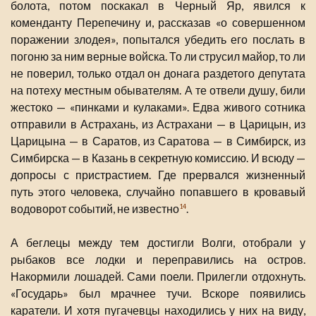
болота, потом поскакал в Черный Яр, явился к
коменданту Перепечину и, рассказав «о совершенном
поражении злодея», попытался убедить его послать в
погоню за ним верные войска. То ли струсил майор, то ли
не поверил, только отдал он донага раздетого депутата
на потеху местным обывателям. А те отвели душу, били
жестоко — «пинками и кулаками». Едва живого сотника
отправили в Астрахань, из Астрахани — в Царицын, из
Царицына — в Саратов, из Саратова — в Симбирск, из
Симбирска — в Казань в секретную комиссию. И всюду —
допросы с пристрастием. Где прервался жизненный
путь этого человека, случайно попавшего в кровавый
водоворот событий, не известно
.
14
А беглецы между тем достигли Волги, отобрали у
рыбаков все лодки и переправились на остров.
Накормили лошадей. Сами поели. Прилегли отдохнуть.
«Государь» был мрачнее тучи. Вскоре появились
каратели. И хотя пугачевцы находились у них на виду,