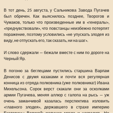
В тот день, 25 августа, у Сальникова Завода Пугачев
был обречен. Как выяснилось позднее, Творогов и
Чумаков, только что произведенные им в «генералы»,
«предчувствовали», что повстанцы неизбежно потерпят
поражение, поэтому условились «не упускать злодея из
виду, не отпускать его, так сказать, ни на шаг».
И слово сдержали — бежали вместе с ним по дороге на
Черный Яр.
В погоню за беглецами пустились старшина Варлам
Денисов с двумя казаками и почти вся регулярная
конница из отряда полковника (уже полковника!) Ивана
Михельсона. Сорок верст скакали они за осколками
армии Пугачева, меняя аллюр с галопа на рысь — уж
очень заманчивой казалась перспектива изловить
«главного злодея», державшего в страхе империю
Екатерины Великой: матушка могла и наградить. Но