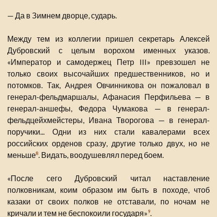
— Да в Зимнем дворце, сударь.
Между тем из коллегии пришел секретарь Алексей
Дубровский с целым ворохом именных указов.
«Император и самодержец Петр III» превзошел не
только своих высочайших предшественников, но и
потомков. Так, Андрея Овчинникова он пожаловал в
генерал-фельдмаршалы, Афанасия Перфильева — в
генерал-аншефы, Федора Чумакова — в генерал-
фельдцейхмейстеры, Ивана Творогова — в генерал-
поручики... Одни из них стали кавалерами всех
российских орденов сразу, другие только двух, но не
меньше
. Видать, воодушевлял перед боем.
8
«После сего Дубровский читал наставление
полковникам, коим образом им быть в походе, чтоб
казаки от своих полков не отставали, по ночам не
кричали и тем не беспокоили государя»
.
9