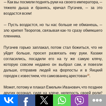
— Как вы посмели поднять руки на своего императора, —
тяжело дыша и бранясь, кричал Пугачев, — за это
воздастся всем!
— Пусть воздастся, но ты нас больше не обманешь, —
зло хрипел Творогов, связывая как-то сразу обмякшего
пленника.
Пугачев горько заплакал, потом стал божиться, что не
уйдет больше, просил развязать ему руки. Казаки
согласились, посадили его на ту же самую клячу,
которую совсем недавно он выбрал сам, и повезли
дальше, отправив людей на форпосты и в Яицкий
городок с известием, что самозванец арестован
.
20
Может, потому и плакал Емельян Иванович, что позднее
других осознал, сидя на кляче, нелепость своей роли?
Ведь умный от природы был человек.
Заинтересованных зрителей уже не осталось, а он