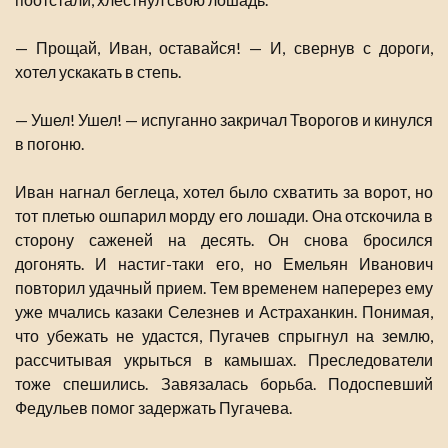
— Прощай, Иван, оставайся! — И, свернув с дороги,
хотел ускакать в степь.
— Ушел! Ушел! — испуганно закричал Творогов и кинулся
в погоню.
Иван нагнал беглеца, хотел было схватить за ворот, но
тот плетью ошпарил морду его лошади. Она отскочила в
сторону саженей на десять. Он снова бросился
догонять. И настиг-таки его, но Емельян Иванович
повторил удачный прием. Тем временем наперерез ему
уже мчались казаки Селезнев и Астраханкин. Понимая,
что убежать не удастся, Пугачев спрыгнул на землю,
рассчитывая укрыться в камышах. Преследователи
тоже спешились. Завязалась борьба. Подоспевший
Федульев помог задержать Пугачева.