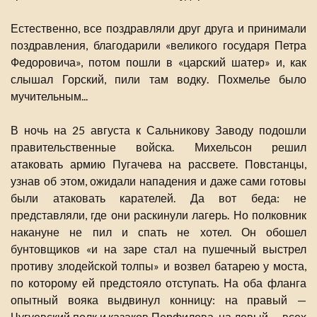
Естественно, все поздравляли друг друга и принимали
поздравления, благодарили «великого государя Петра
Федоровича», потом пошли в «царский шатер» и, как
слышал Горский, пили там водку. Похмелье было
мучительным...
В ночь на 25 августа к Сальникову Заводу подошли
правительственные войска. Михельсон решил
атаковать армию Пугачева на рассвете. Повстанцы,
узнав об этом, ожидали нападения и даже сами готовы
были атаковать карателей. Да вот беда: не
представляли, где они раскинули лагерь. Но полковник
накануне не пил и спать не хотел. Он обошел
бунтовщиков «и на заре стал на пушечный выстрел
противу злодейской толпы» и возвел батарею у моста,
по которому ей предстояло отступать. На оба фланга
опытный вояка выдвинул конницу: на правый —
Чугуевский полк и казаков Перфилова, на левый — всех