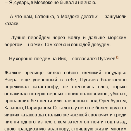
— Я, сударь, в Моздоке не бывал и не знаю.
— А что нам, батюшка, в Моздоке делать? — зашумели
казаки.
— Лучше перейдем через Волгу и дальше морским
берегом — на Яик. Там хлеба и лошадей добудем.
— Ну хорошо, поедем на Яик, — согласился Пугачев
.
12
Жалкое зрелище являл собою «великий государь».
Вчера еще уверенный в себе, Пугачев болезненно
переживал катастрофу, не стесняясь слез, горько
оплакивал потерю верных своих полковников, убитых,
пропавших без вести или плененных под Оренбургом,
Казанью, Царицыном. Осталось у него не более двухсот
яицких казаков да столько же «всякой сволочи» и среди
них ни одного из тех, с кем затеял он почти год назад
свою грандиозную авантюру, стоившую жизни многим