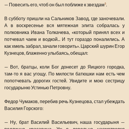
— Повесить его, чтоб он был поближе к звездам
.
5
В субботу пришли на Сальников Завод, где заночевали.
А в воскресенье вся мятежная элита собралась у
полковника Ивана Толкачева, «который принял всех и
потчевал чаем и водкой... И тут гораздо поналились. А
как хмель забрал, зачали говорить». Царский шурин Егор
Кузнецов, блаженно улыбаясь, обещал:
— Вот, братцы, коли Бог донесет до Яицкого городка,
там-то я вас угощу. По милости батюшки нам есть чем
попотчевать дорогих гостей. Увидите и мою сестрицу
государыню Устинью Петровну.
Федор Чумаков, перебив речь Кузнецова, стал убеждать
Василия Горского:
— Ну, брат Василий Васильевич, наша государыня —
подлинно красавица. Уж я довольно насмотрелся