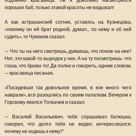
хороших баб, только этакой красоты не видывал!
А как астраханский сотник, уставясь на Кузнецова,
«поелику он ей брат родной, думал... по нему и об ней
судить», то Чумаков сказал:
— Что ты на него смотришь, думаешь, что похож на нее?
Нет, это какой-то выродок у них. А на ту посмотришь: что
глаза, что брови-то! Да полно и говорить, одним словом,
— красавица писаная.
«Посидевши так довольное время, в кое много чего
наврали», все разошлись по своим палаткам. Вечером к
Горскому явился Толкачев и сказал:
— Василий Васильевич, тебя спрашивал батюшка,
говорил, что долго тебя не видел, интересовался,
почему не ходишь к нему?
6