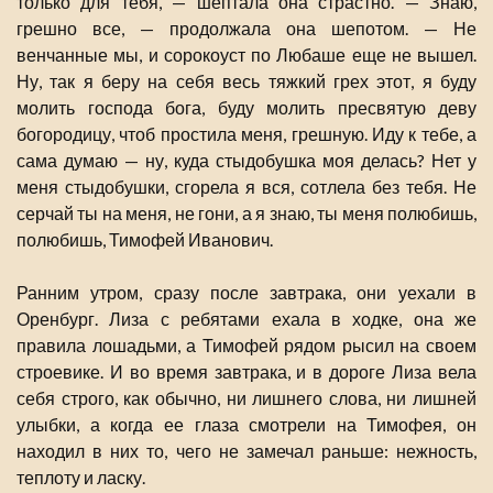
только для тебя, — шептала она страстно. — Знаю,
грешно все, — продолжала она шепотом. — Не
венчанные мы, и сорокоуст по Любаше еще не вышел.
Ну, так я беру на себя весь тяжкий грех этот, я буду
молить господа бога, буду молить пресвятую деву
богородицу, чтоб простила меня, грешную. Иду к тебе, а
сама думаю — ну, куда стыдобушка моя делась? Нет у
меня стыдобушки, сгорела я вся, сотлела без тебя. Не
серчай ты на меня, не гони, а я знаю, ты меня полюбишь,
полюбишь, Тимофей Иванович.
Ранним утром, сразу после завтрака, они уехали в
Оренбург. Лиза с ребятами ехала в ходке, она же
правила лошадьми, а Тимофей рядом рысил на своем
строевике. И во время завтрака, и в дороге Лиза вела
себя строго, как обычно, ни лишнего слова, ни лишней
улыбки, а когда ее глаза смотрели на Тимофея, он
находил в них то, чего не замечал раньше: нежность,
теплоту и ласку.