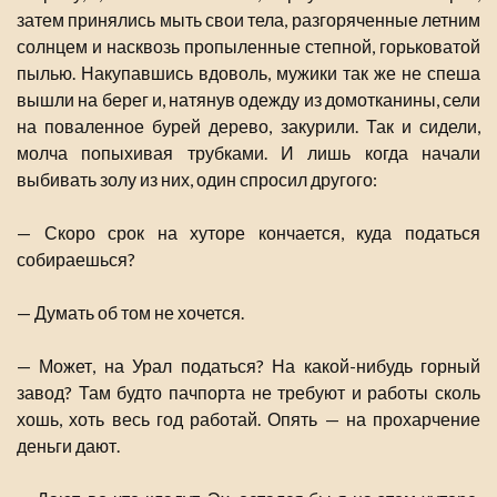
затем принялись мыть свои тела, разгоряченные летним
солнцем и насквозь пропыленные степной, горьковатой
пылью. Накупавшись вдоволь, мужики так же не спеша
вышли на берег и, натянув одежду из домотканины, сели
на поваленное бурей дерево, закурили. Так и сидели,
молча попыхивая трубками. И лишь когда начали
выбивать золу из них, один спросил другого:
— Скоро срок на хуторе кончается, куда податься
собираешься?
— Думать об том не хочется.
— Может, на Урал податься? На какой-нибудь горный
завод? Там будто пачпорта не требуют и работы сколь
хошь, хоть весь год работай. Опять — на прохарчение
деньги дают.