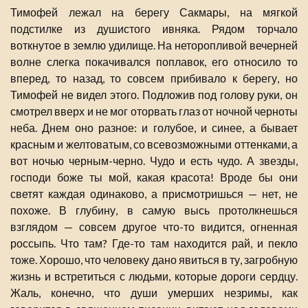
Тимофей лежал на берегу Сакмары, на мягкой
подстилке из душистого ивняка. Рядом торчало
воткнутое в землю удилище. На неторопливой вечерней
волне слегка покачивался поплавок, его относило то
вперед, то назад, то совсем прибивало к берегу, но
Тимофей не видел этого. Подложив под голову руки, он
смотрел вверх и не мог оторвать глаз от ночной черноты
неба. Днем оно разное: и голубое, и синее, а бывает
красным и желтоватым, со всевозможными оттенками, а
вот ночью черным-черно. Чудо и есть чудо. А звезды,
господи боже ты мой, какая красота! Вроде бы они
светят каждая одинаково, а присмотришься — нет, не
похоже. В глубину, в самую высь протолкнешься
взглядом — совсем другое что-то видится, огненная
россыпь. Что там? Где-то там находится рай, и пекло
тоже. Хорошо, что человеку дано явиться в ту, загробную
жизнь и встретиться с людьми, которые дороги сердцу.
Жаль, конечно, что души умерших незримы, как