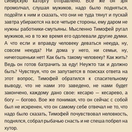
сибирскую каторгу отправлено. Все же он зря
промолчал, слушая мужиков, надо было подняться,
подойти к ним и сказать, что они не туда тянут и пускай
завтра убираются на все четыре стороны, ему даром не
нужны работники-смутьяны. Мысленно Тимофей ругал
мужиков, но в то же время его одолевали другие думки.
А что если и вправду человеку деваться некуда, ну,
совсем некуда? Ни дома у него, ни семьи, ну,
ничегошеньки нет! Как быть такому человеку? Как жить?
Ведь он готов батрачить за еду! Неужто так и должно
быть? Чувствуя, что он запутается в поисках ответа на
этот вопрос, Тимофей обратился к спасительному
выводу, что не нами это заведено, не нами будет
закончено, каждому дано свое: кесарю — кесарево, а
богу — богово. Вое же понимая, что он сейчас с собой
был не искренен, что он самому себе отвечал не то, что
надо было сказать, Тимофей почувствовал неловкость,
поднялся, собрал рыбачью снасть и не спеша побрел на
хутор.