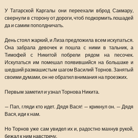
У Татарской Каргалы они переехали вброд Сакмару,
свернули в сторону от дороги, чтоб подкормить лошадей
да и самим пополдничать.
День стоял жаркий, и Лиза предложила всем искупаться.
Она забрала девочек и пошла с ними в тальник, а
Тимофей с Никитой побрели рядом на песочек.
Искупаться им помешал появившийся на большаке и
шедший размашистым шагом Василий Торнов. Занятый
своими думами, он не обратил внимания на проезжих.
Первым заметил и узнал Торнова Никита.
— Пап, гляди кто идет. Дядя Вася! — крикнул он. — Дядя
Вася, иди к нам.
Но Торнов уже сам увидел их и, радостно махнув рукой,
бежал к ним навстречу.