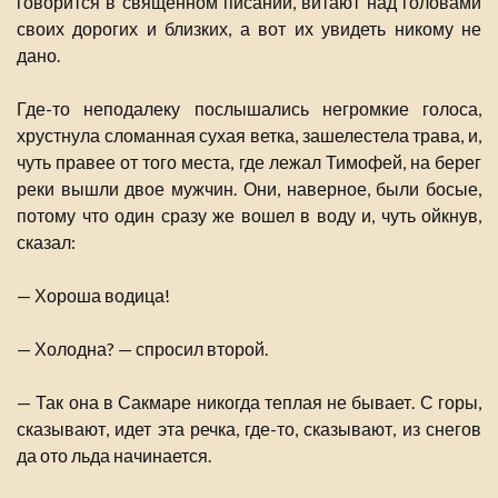
говорится в священном писании, витают над головами
своих дорогих и близких, а вот их увидеть никому не
дано.
Где-то неподалеку послышались негромкие голоса,
хрустнула сломанная сухая ветка, зашелестела трава, и,
чуть правее от того места, где лежал Тимофей, на берег
реки вышли двое мужчин. Они, наверное, были босые,
потому что один сразу же вошел в воду и, чуть ойкнув,
сказал:
— Хороша водица!
— Холодна? — спросил второй.
— Так она в Сакмаре никогда теплая не бывает. С горы,
сказывают, идет эта речка, где-то, сказывают, из снегов
да ото льда начинается.