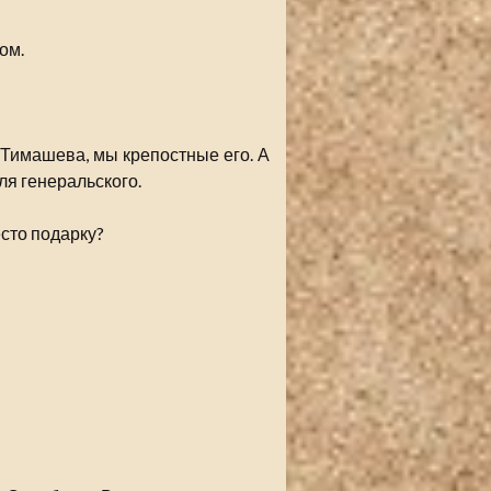
ом.
 Тимашева, мы крепостные его. А
ля генеральского.
есто подарку?