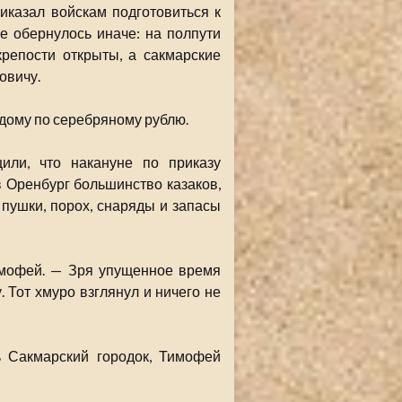
иказал войскам подготовиться к
е обернулось иначе: на полпути
репости открыты, а сакмарские
овичу.
дому по серебряному рублю.
или, что накануне по приказу
в Оренбург большинство казаков,
 пушки, порох, снаряды и запасы
имофей. — Зря упущенное время
. Тот хмуро взглянул и ничего не
ь Сакмарский городок, Тимофей