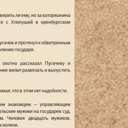
верить ли ему, но за каторжанина
те с Хлопушей в оренбургском
Пугачев и протянул к обветренным
оление государя.
 охотно рассказал Пугачеву и
онке велел развязать и выпустить
имая, что в этом нет надобности.
ним знакомцем — управляющим
ьские мужики на государев суд.
м. Человек двадцать мужиков,
 колени.