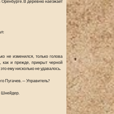
в Оренбурге. В деревню наезжает
л:
ко не изменился, только голова
, как и прежде, прикрыт черной
это ему нисколько не удавалось.
го Пугачев. — Управитель?
л Шнейдер.