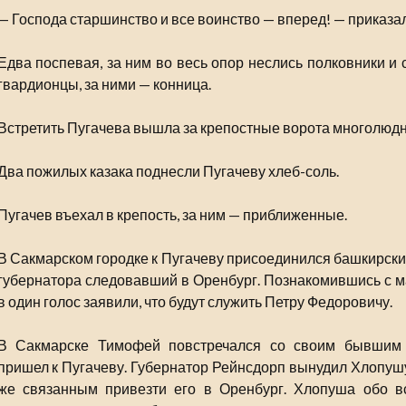
— Господа старшинство и все воинство — вперед! — приказал 
Едва поспевая, за ним во весь опор неслись полковники и 
гвардионцы, за ними — конница.
Встретить Пугачева вышла за крепостные ворота многолюдн
Два пожилых казака поднесли Пугачеву хлеб-соль.
Пугачев въехал в крепость, за ним — приближенные.
В Сакмарском городке к Пугачеву присоединился башкирский
губернатора следовавший в Оренбург. Познакомившись с 
в один голос заявили, что будут служить Петру Федоровичу.
В Сакмарске Тимофей повстречался со своим бывшим 
пришел к Пугачеву. Губернатор Рейнсдорп вынудил Хлопушу
же связанным привезти его в Оренбург. Хлопуша обо в