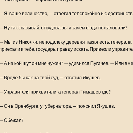
— Я, ваше величество, — ответил тот спокойно и с достоинств
— Ну так сказывай, откудова вы и зачем сюда пожаловали?
— Мы из Николки, неподалеку деревня такая есть, генерала
приехали к тебе, государь, правду искать. Привезли управите
— А на кой шут он мне нужен? — удивился Пугачев. — Или вм
— Вроде бы как на твой суд, — ответил Якушев.
— Управителя прихватили, а генерал Тимашев где?
— Он в Оренбурге, у губернатора, — пояснил Якушев.
— Сбежал?