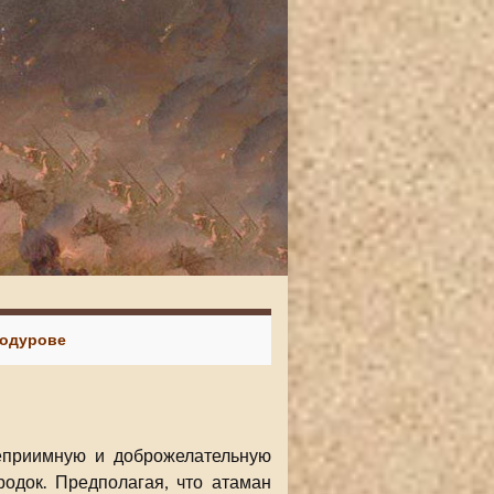
Подурове
степриимную и доброжелательную
родок. Предполагая, что атаман