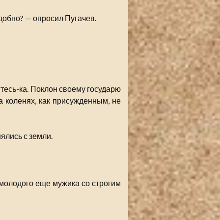
адобно? — опросил Пугачев.
итесь-ка. Поклон своему государю
а коленях, как присужденным, не
ялись с земли.
молодого еще мужика со строгим