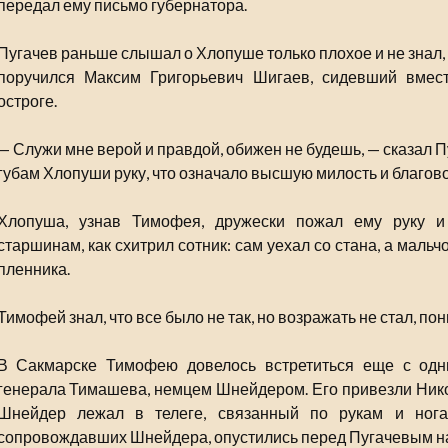
передал ему письмо губернатора.
Пугачев раньше слышал о Хлопуше только плохое и не знал, 
поручился Максим Григорьевич Шигаев, сидевший вмес
остроге.
— Служи мне верой и правдой, обижен не будешь, — сказал 
губам Хлопуши руку, что означало высшую милость и благов
Хлопуша, узнав Тимофея, дружески пожал ему руку и
старшинам, как схитрил сотник: сам уехал со стана, а мальч
пленника.
Тимофей знал, что все было не так, но возражать не стал, пон
В Сакмарске Тимофею довелось встретиться еще с од
генерала Тимашева, немцем Шнейдером. Его привезли Никол
Шнейдер лежал в телеге, связанный по рукам и нога
сопровождавших Шнейдера, опустились перед Пугачевым на