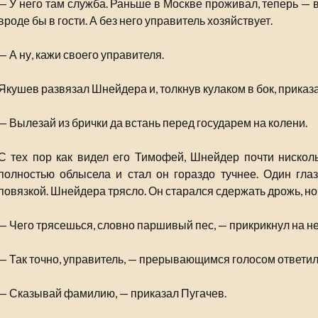
— У него там служба. Раньше в Москве проживал, теперь — 
вроде бы в гости. А без него управитель хозяйствует.
— А ну, кажи своего управителя.
Якушев развязал Шнейдера и, толкнув кулаком в бок, приказа
— Вылезай из брички да встань перед государем на колени.
С тех пор как видел его Тимофей, Шнейдер почти нисколь
полностью облысела и стал он гораздо тучнее. Один глаз
повязкой. Шнейдера трясло. Он старался сдержать дрожь, но 
— Чего трясешься, словно паршивый пес, — прикрикнул на не
— Так точно, управитель, — прерывающимся голосом ответи
— Сказывай фамилию, — приказал Пугачев.