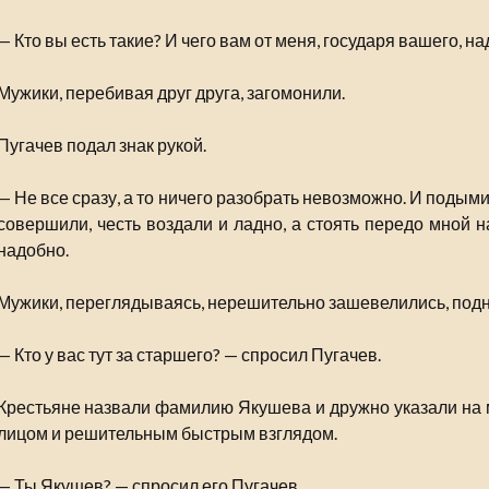
— Кто вы есть такие? И чего вам от меня, государя вашего, н
Мужики, перебивая друг друга, загомонили.
Пугачев подал знак рукой.
— Не все сразу, а то ничего разобрать невозможно. И подым
совершили, честь воздали и ладно, а стоять передо мной н
надобно.
Мужики, переглядываясь, нерешительно зашевелились, подн
— Кто у вас тут за старшего? — спросил Пугачев.
Крестьяне назвали фамилию Якушева и дружно указали на 
лицом и решительным быстрым взглядом.
— Ты Якушев? — спросил его Пугачев.