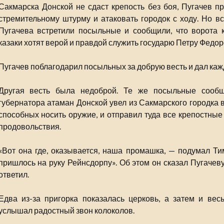
Сакмарска Донской не сдаст крепость без боя, Пугачев пр
стремительному штурму и атаковать городок с ходу. Но вс
Пугачева встретили посыльные и сообщили, что ворота к
казаки хотят верой и правдой служить государю Петру Федор
Пугачев поблагодарил посыльных за добрую весть и дал каж
Другая весть была недоброй. Те же посыльные сообщ
губернатора атаман Донской увел из Сакмарского городка 
способных носить оружие, и отправил туда все крепостные
продовольствия.
«Вот она где, оказывается, наша промашка, — подумал Т
пришлось на руку Рейнсдорпу». Об этом он сказал Пугачеву
ответил.
Едва из-за пригорка показалась церковь, а затем и вес
услышал радостный звон колоколов.