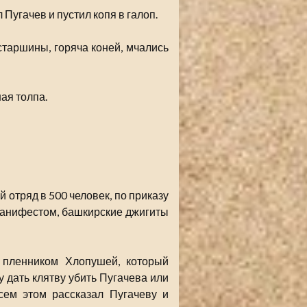
Пугачев и пустил копя в галоп.
старшины, горяча коней, мчались
ая толпа.
 отряд в 500 человек, по приказу
манифестом, башкирские джигиты
пленником Хлопушей, который
 дать клятву убить Пугачева или
сем этом рассказал Пугачеву и