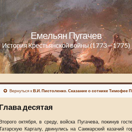
Емельян Пугачев
История Крестьянской войны (1773—1775)
Вернуться к
В.И. Пистоленко. Сказание о сотнике Тимофее 
Глава десятая
Второго октября, в среду, войска Пугачева, покинув го
Татарскую Каргалу, двинулись на Сакмарский казачий го