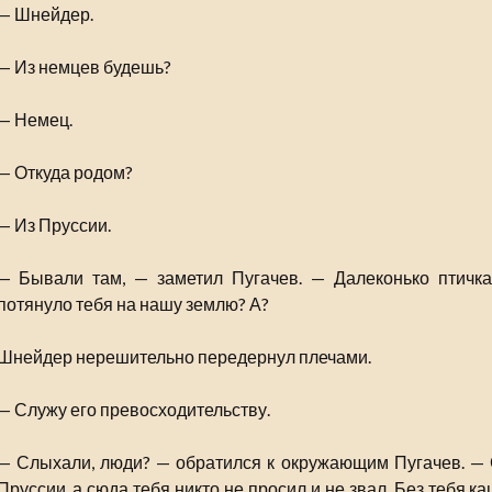
— Шнейдер.
— Из немцев будешь?
— Немец.
— Откуда родом?
— Из Пруссии.
— Бывали там, — заметил Пугачев. — Далеконько птичка 
потянуло тебя на нашу землю? А?
Шнейдер нерешительно передернул плечами.
— Служу его превосходительству.
— Слыхали, люди? — обратился к окружающим Пугачев. — Сл
Пруссии, а сюда тебя никто не просил и не звал. Без тебя 