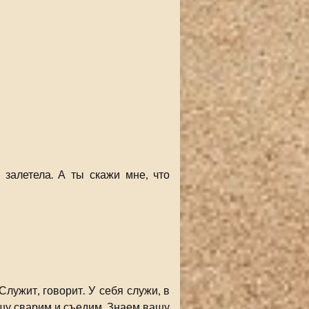
залетела. А ты скажи мне, что
ужит, говорит. У себя служи, в
кашу сварим и съедим. Знаем вашу