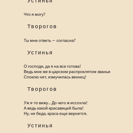
Устинья
Что я могу?
Творогов
Ты мне ответь — согласна?
Устинья
О господи, да я на все готова!
Ведь мне же в царском распроклятом званье
Спокою нет, измучилась вконец!
Творогов
Уж я-то вижу... До чего ж иссохла!
А ведь какой красавицей была!
Ну, не беда, краса еще вернется.
Устинья