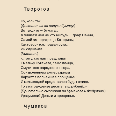
Творогов
Ну, коли так...
(
Достает из-за пазухи бумагу.
)
Вот видите — бумага...
А пишет в ней не кто-нибудь — граф Панин,
Самой амператрицы Катерины,
Как говорится, правая рука...
Ин слушайте...
(
Читает.
)
«...тому, кто нам представит
Емельку Пугачева, самозванца,
Смутителя народного и вора,
Соизволением амператрицы
Даруется полнейшее прощенье,
И коль злодей представлен будет вживе,
То в награжденье десять тыщ рублей...»
(
Пристально смотрит на Чумакова и Федулова.
)
Уразумели? Деньги и прощенье.
Чумаков