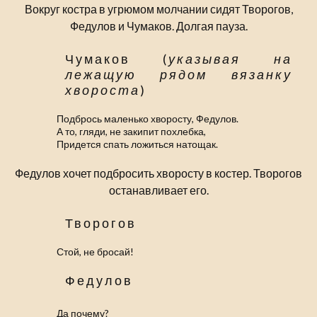
Вокруг костра в угрюмом молчании сидят Творогов,
Федулов и Чумаков. Долгая пауза.
Чумаков (
указывая на
лежащую рядом вязанку
хвороста
)
Подбрось маленько хворосту, Федулов.
А то, гляди, не закипит похлебка,
Придется спать ложиться натощак.
Федулов хочет подбросить хворосту в костер. Творогов
останавливает его.
Творогов
Стой, не бросай!
Федулов
Да почему?