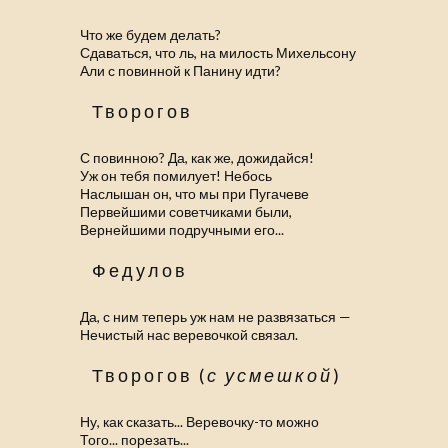
Что же будем делать?
Сдаваться, что ль, на милость Михельсону
Али с повинной к Панину идти?
Творогов
С повинною? Да, как же, дожидайся!
Уж он тебя помилует! Небось
Наслышан он, что мы при Пугачеве
Первейшими советчиками были,
Вернейшими подручными его...
Федулов
Да, с ним теперь уж нам не развязаться —
Нечистый нас веревочкой связал.
Творогов (
с усмешкой
)
Ну, как сказать... Веревочку-то можно
Того... порезать...