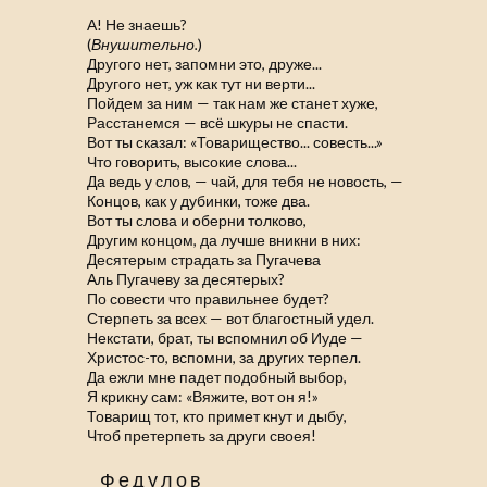
А! Не знаешь?
(
Внушительно.
)
Другого нет, запомни это, друже...
Другого нет, уж как тут ни верти...
Пойдем за ним — так нам же станет хуже,
Расстанемся — всё шкуры не спасти.
Вот ты сказал: «Товарищество... совесть...»
Что говорить, высокие слова...
Да ведь у слов, — чай, для тебя не новость, —
Концов, как у дубинки, тоже два.
Вот ты слова и оберни толково,
Другим концом, да лучше вникни в них:
Десятерым страдать за Пугачева
Аль Пугачеву за десятерых?
По совести что правильнее будет?
Стерпеть за всех — вот благостный удел.
Некстати, брат, ты вспомнил об Иуде —
Христос-то, вспомни, за других терпел.
Да ежли мне падет подобный выбор,
Я крикну сам: «Вяжите, вот он я!»
Товарищ тот, кто примет кнут и дыбу,
Чтоб претерпеть за други своея!
Федулов