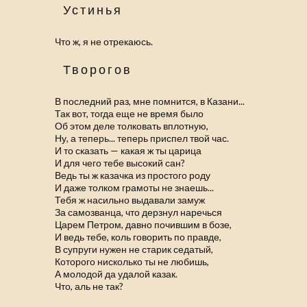
Устинья
Что ж, я не отрекаюсь.
Творогов
В последний раз, мне помнится, в Казани...
Так вот, тогда еще не время было
Об этом деле толковать вплотную,
Ну, а теперь... теперь приспел твой час.
И то сказать — какая ж ты царица
И для чего тебе высокий сан?
Ведь ты ж казачка из простого роду
И даже толком грамоты не знаешь...
Тебя ж насильно выдавали замуж
За самозванца, что дерзнул наречься
Царем Петром, давно почившим в бозе,
И ведь тебе, коль говорить по правде,
В супруги нужен не старик седатый,
Которого нисколько ты не любишь,
А молодой да удалой казак.
Что, аль не так?