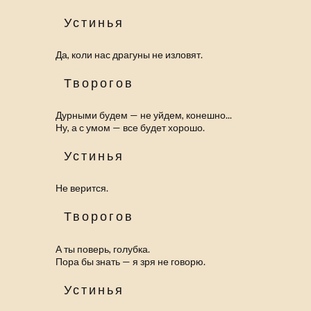
Устинья
Да, коли нас драгуны не изловят.
Творогов
Дурными будем — не уйдем, конешно...
Ну, а с умом — все будет хорошо.
Устинья
Не верится.
Творогов
А ты поверь, голубка.
Пора бы знать — я зря не говорю.
Устинья