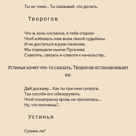
Ты не томи... Ты сказывай, что делать.
Творогов
Что ж, коль согласна, я тебе открою:
Чтоб избежать нам всем лихой судьбины
И не достаться в руки палачам,
Мы порешили нынче Пугачева
Схватить, связать и отвезти к начальству...
Устинья хочет что-то сказать, Творогов останавливает
ее.
Дай доскажу... Как ты при нем супруга,
Так пособи его обезоружить,
Чтоб понапрасну кровь не пролилась...
Ну, что молчишь?..
Устинья
Сумею ли?