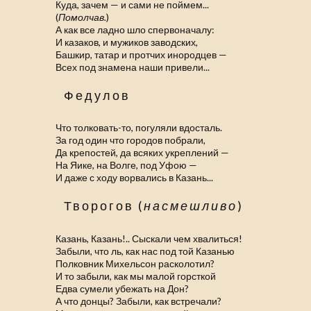
Куда, зачем — и сами не поймем...
(
Помолчав.
)
А как все ладно шло спервоначалу:
И казаков, и мужиков заводских,
Башкир, татар и протчих инородцев —
Всех под знамена наши привели...
Федулов
Что толковать-то, погуляли вдосталь.
За год один что городов побрали,
Да крепостей, да всяких укреплений —
На Яике, на Волге, под Уфою —
И даже с ходу ворвались в Казань...
Творогов (
насмешливо
)
Казань, Казань!.. Сыскали чем хвалиться!
Забыли, что ль, как нас под той Казанью
Полковник Михельсон расколотил?
И то забыли, как мы малой горсткой
Едва сумели убежать на Дон?
А что донцы? Забыли, как встречали?