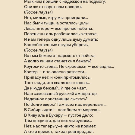
Мы к ним пришли с надеждой на подмогу,
Они же от ворот нам поворот.
(
После паузы.
)
Нет, милые, игру мы проиграли...
Нас были тыщи, а остались целы
Лишь пятеро — все прочие побиты,
Повешены аль разбежались в страхе,
И нам теперь одну лишь думу думать:
Как собственные шкуры уберечь.
(
После паузы.
)
Вот мы бежим от царского от войска,
А долго ли нам станет сил бежать?
Кругом-то степь... Не скроешься — всё видно...
Костер — и то опасно развести...
Припасу нет, и кони притомились,
Того гляди, что свалятся с копыт...
Да и куда бежим?.. И где он чает,
Наш самозваный русский амператор,
Надежное пристанище сыскать?
По Волге вверх? Там всех нас переловят...
В Сибирь идти — погибнем от мороза...
В Хиву аль в Бухару — пустое дело:
Там нехристи, для них мы чужаки...
Нет, нас теперь уже никто не примет,
А кто и примет, так за грош продаст.