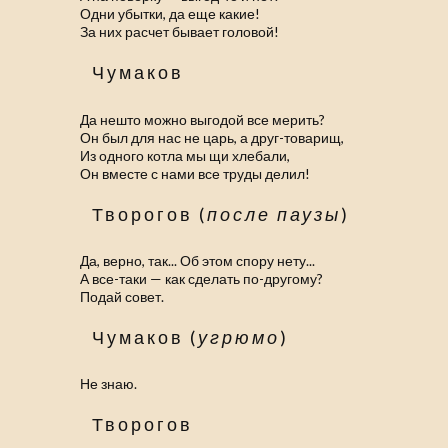
Одни убытки, да еще какие!
За них расчет бывает головой!
Чумаков
Да нешто можно выгодой все мерить?
Он был для нас не царь, а друг-товарищ,
Из одного котла мы щи хлебали,
Он вместе с нами все труды делил!
Творогов (
после паузы
)
Да, верно, так... Об этом спору нету...
А все-таки — как сделать по-другому?
Подай совет.
Чумаков (
угрюмо
)
Не знаю.
Творогов