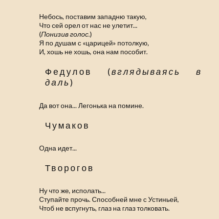
Небось, поставим западню такую,
Что сей орел от нас не улетит...
(
Понизив голос.
)
Я по душам с «царицей» потолкую,
И, хошь не хошь, она нам пособит.
Федулов (
вглядываясь в
даль
)
Да вот она... Легонька на помине.
Чумаков
Одна идет...
Творогов
Ну что же, исполать...
Ступайте прочь. Способней мне с Устиньей,
Чтоб не вспугнуть, глаз на глаз толковать.