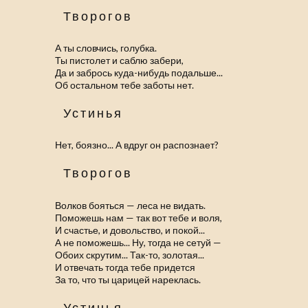
Творогов
А ты словчись, голубка.
Ты пистолет и саблю забери,
Да и забрось куда-нибудь подальше...
Об остальном тебе заботы нет.
Устинья
Нет, боязно... А вдруг он распознает?
Творогов
Волков бояться — леса не видать.
Поможешь нам — так вот тебе и воля,
И счастье, и довольство, и покой...
А не поможешь... Ну, тогда не сетуй —
Обоих скрутим... Так-то, золотая...
И отвечать тогда тебе придется
За то, что ты царицей нареклась.
Устинья