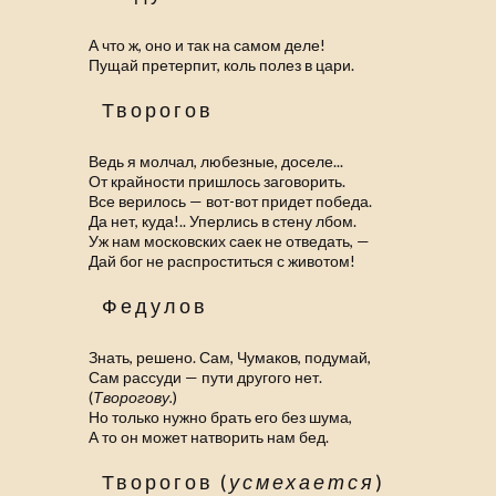
А что ж, оно и так на самом деле!
Пущай претерпит, коль полез в цари.
Творогов
Ведь я молчал, любезные, доселе...
От крайности пришлось заговорить.
Все верилось — вот-вот придет победа.
Да нет, куда!.. Уперлись в стену лбом.
Уж нам московских саек не отведать, —
Дай бог не распроститься с животом!
Федулов
Знать, решено. Сам, Чумаков, подумай,
Сам рассуди — пути другого нет.
(
Творогову.
)
Но только нужно брать его без шума,
А то он может натворить нам бед.
Творогов (
усмехается
)