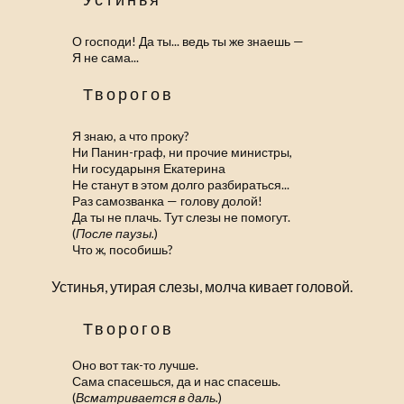
О господи! Да ты... ведь ты же знаешь —
Я не сама...
Творогов
Я знаю, а что проку?
Ни Панин-граф, ни прочие министры,
Ни государыня Екатерина
Не станут в этом долго разбираться...
Раз самозванка — голову долой!
Да ты не плачь. Тут слезы не помогут.
(
После паузы.
)
Что ж, пособишь?
Устинья, утирая слезы, молча кивает головой.
Творогов
Оно вот так-то лучше.
Сама спасешься, да и нас спасешь.
(
Всматривается в даль.
)