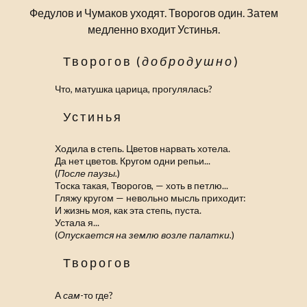
Федулов и Чумаков уходят. Творогов один. Затем
медленно входит Устинья.
Творогов (
добродушно
)
Что, матушка царица, прогулялась?
Устинья
Ходила в степь. Цветов нарвать хотела.
Да нет цветов. Кругом одни репьи...
(
После паузы.
)
Тоска такая, Творогов, — хоть в петлю...
Гляжу кругом — невольно мысль приходит:
И жизнь моя, как эта степь, пуста.
Устала я...
(
Опускается на землю возле палатки.
)
Творогов
А
сам
-то где?