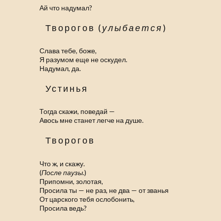
Ай что надумал?
Творогов (
улыбается
)
Слава тебе, боже,
Я разумом еще не оскудел.
Надумал, да.
Устинья
Тогда скажи, поведай —
Авось мне станет легче на душе.
Творогов
Что ж, и скажу.
(
После паузы.
)
Припомни, золотая,
Просила ты — не раз, не два — от званья
От царского тебя ослобонить,
Просила ведь?