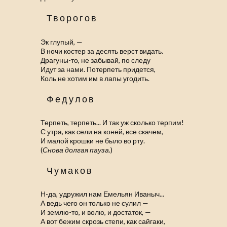
Творогов
Эк глупый, —
В ночи костер за десять верст видать.
Драгуны-то, не забывай, по следу
Идут за нами. Потерпеть придется,
Коль не хотим им в лапы угодить.
Федулов
Терпеть, терпеть... И так уж сколько терпим!
С утра, как сели на коней, все скачем,
И малой крошки не было во рту.
(
Снова долгая пауза.
)
Чумаков
Н-да, удружил нам Емельян Иваныч...
А ведь чего он только не сулил —
И землю-то, и волю, и достаток, —
А вот бежим скрозь степи, как сайгаки,