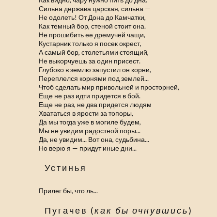
Сильна держава царская, сильна —
Не одолеть! От Дона до Камчатки,
Как темный бор, стеной стоит она.
Не прошибить ее дремучей чащи,
Кустарник только я посек окрест,
А самый бор, столетьями стоящий,
Не выкорчуешь за один присест.
Глубоко в землю запустил он корни,
Переплелся корнями под землей...
Чтоб сделать мир привольней и просторней,
Еще не раз идти придется в бой.
Еще не раз, не два придется людям
Хвататься в ярости за топоры,
Да мы тогда уже в могиле будем,
Мы не увидим радостной поры...
Да, не увидим... Вот она, судьбина...
Но верю я — придут иные дни...
Устинья
Прилег бы, что ль...
Пугачев (
как бы очнувшись
)