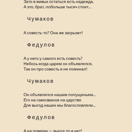
Зато в живых остаться есть надежда,
А это, брат, побольше тысяч стоит...
Чумаков
А совесть-то? Она же загрызет!
Федулов
А у него у самого есть совесть?
Небось когда царем он объявлялся,
Так он про совесть и не поминал!
Чумаков
Он объявлялся нашим попущеньем...
Его на самозваное на царство
Для выгод наших мы благословляли...
Федулов
А на поверку — выгод-то и нет!