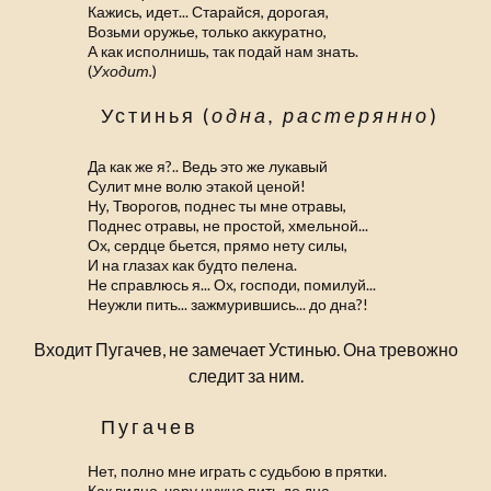
Кажись, идет... Старайся, дорогая,
Возьми оружье, только аккуратно,
А как исполнишь, так подай нам знать.
(
Уходит.
)
Устинья (
одна, растерянно
)
Да как же я?.. Ведь это же лукавый
Сулит мне волю этакой ценой!
Ну, Творогов, поднес ты мне отравы,
Поднес отравы, не простой, хмельной...
Ох, сердце бьется, прямо нету силы,
И на глазах как будто пелена.
Не справлюсь я... Ох, господи, помилуй...
Неужли пить... зажмурившись... до дна?!
Входит Пугачев, не замечает Устинью. Она тревожно
следит за ним.
Пугачев
Нет, полно мне играть с судьбою в прятки.
Как видно, чару нужно пить до дна.