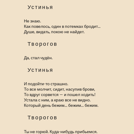
Устинья
Не знаю.
Как повелось, один в потемках бродит...
Душе, видать, покою не найдет.
Творогов
Да, стал чудён.
Устинья
И подойти-то страшно.
То все молчит, сидит, насупив брови,
То вдруг сорвется — и пошел ходить!
Устала с ним, а краю все не видно.
Который день бежим... бежим... бежим.
Творогов
Ты не горюй. Куда-нибудь прибьемся.