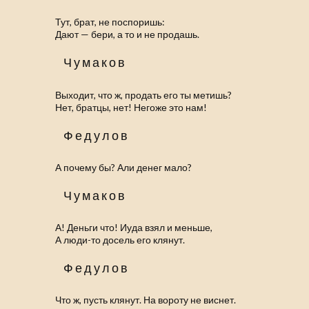
Тут, брат, не поспоришь:
Дают — бери, а то и не продашь.
Чумаков
Выходит, что ж, продать его ты метишь?
Нет, братцы, нет! Негоже это нам!
Федулов
А почему бы? Али денег мало?
Чумаков
А! Деньги что! Иуда взял и меньше,
А люди-то досель его клянут.
Федулов
Что ж, пусть клянут. На вороту не виснет.