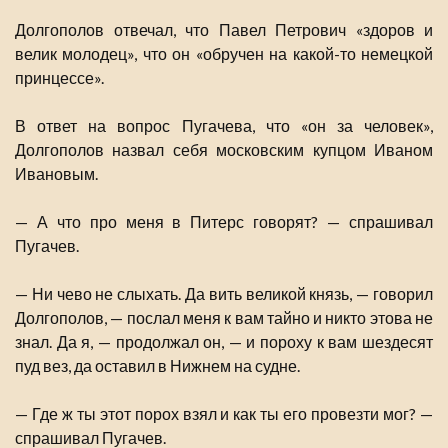
Долгополов отвечал, что Павел Петрович «здоров и
велик молодец», что он «обручен на какой-то немецкой
принцессе».
В ответ на вопрос Пугачева, что «он за человек»,
Долгополов назвал себя московским купцом Иваном
Ивановым.
— А что про меня в Питерс говорят? — спрашивал
Пугачев.
— Ни чево не слыхать. Да вить великой князь, — говорил
Долгополов, — послал меня к вам тайно и никто этова не
знал. Да я, — продолжал он, — и пороху к вам шездесят
пуд вез, да оставил в Нижнем на судне.
— Где ж ты этот порох взял и как ты его провезти мог? —
спрашивал Пугачев.