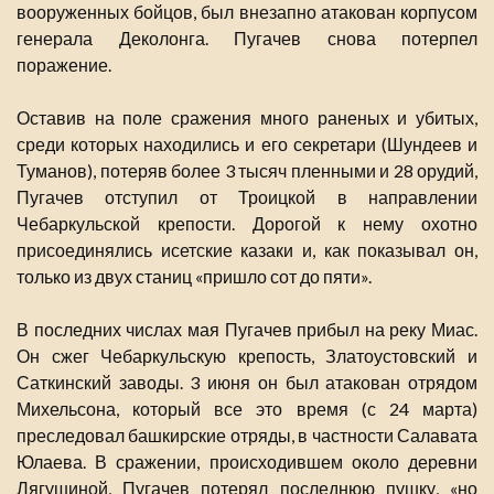
вооруженных бойцов, был внезапно атакован корпусом
генерала Деколонга. Пугачев снова потерпел
поражение.
Оставив на поле сражения много раненых и убитых,
среди которых находились и его секретари (Шундеев и
Туманов), потеряв более 3 тысяч пленными и 28 орудий,
Пугачев отступил от Троицкой в направлении
Чебаркульской крепости. Дорогой к нему охотно
присоединялись исетские казаки и, как показывал он,
только из двух станиц «пришло сот до пяти».
В последних числах мая Пугачев прибыл на реку Миас.
Он сжег Чебаркульскую крепость, Златоустовский и
Саткинский заводы. 3 июня он был атакован отрядом
Михельсона, который все это время (с 24 марта)
преследовал башкирские отряды, в частности Салавата
Юлаева. В сражении, происходившем около деревни
Лягушиной, Пугачев потерял последнюю пушку, «но