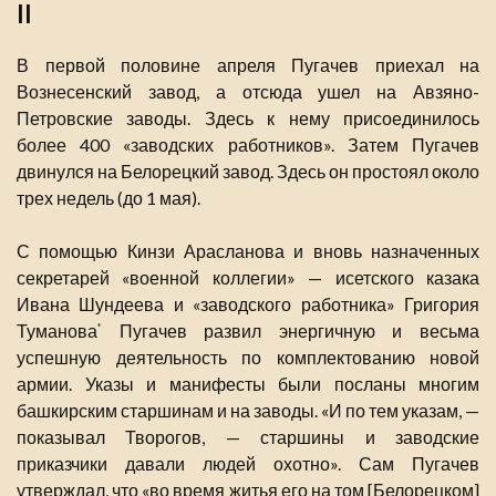
II
В первой половине апреля Пугачев приехал на
Вознесенский завод, а отсюда ушел на Авзяно-
Петровские заводы. Здесь к нему присоединилось
более 400 «заводских работников». Затем Пугачев
двинулся на Белорецкий завод. Здесь он простоял около
трех недель (до 1 мая).
С помощью Кинзи Арасланова и вновь назначенных
секретарей «военной коллегии» — исетского казака
Ивана Шундеева и «заводского работника» Григория
Туманова
Пугачев развил энергичную и весьма
*
успешную деятельность по комплектованию новой
армии. Указы и манифесты были посланы многим
башкирским старшинам и на заводы. «И по тем указам, —
показывал Творогов, — старшины и заводские
приказчики давали людей охотно». Сам Пугачев
утверждал, что «во время житья его на том [Белорецком]