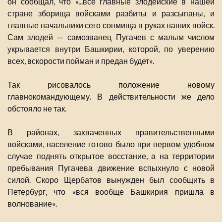
он сообщал, что «...все главные злодейские в нашей
стране зборища войсками разбиты и разсыпаны, и
главные начальники сего сонмища в руках наших войск.
Сам злодей — самозванец Пугачев с малым числом
укрывается внутри Башкирии, которой, по уверению
всех, вскорости пойман и предан будет».
Так рисовалось положение новому
главнокомандующему. В действительности же дело
обстояло не так.
В районах, захваченных правительственными
войсками, население готово было при первом удобном
случае поднять открытое восстание, а на территории
пребывания Пугачева движение вспыхнуло с новой
силой. Скоро Щербатов вынужден был сообщить в
Петербург, что «вся вообще Башкирия пришла в
волнование».