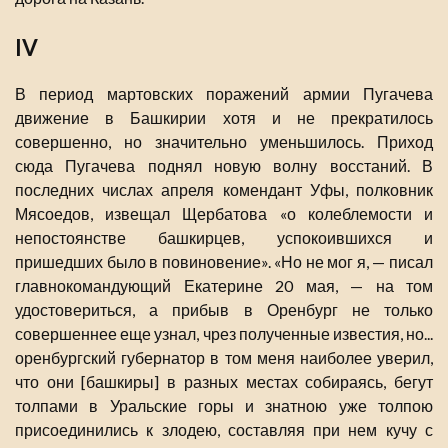
IV
В период мартовских поражений армии Пугачева
движение в Башкирии хотя и не прекратилось
совершенно, но значительно уменьшилось. Приход
сюда Пугачева поднял новую волну восстаний. В
последних числах апреля комендант Уфы, полковник
Мясоедов, извещал Щербатова «о колеблемости и
непостоянстве башкирцев, успокоившихся и
пришедших было в повиновение». «Но не мог я, — писал
главнокомандующий Екатерине 20 мая, — на том
удостовериться, а прибыв в Оренбург не только
совершеннее еще узнал, чрез полученные известия, но...
оренбургский губернатор в том меня наиболее уверил,
что они [башкиры] в разных местах собираясь, бегут
толпами в Уральские горы и знатною уже толпою
присоединились к злодею, составляя при нем кучу с