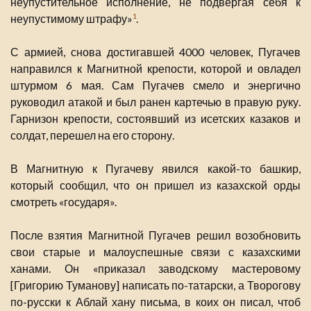
неупустительное исполнение, не подвергая себя к
неупустимому штрафу»
.
1
С армией, снова достигавшей 4000 человек, Пугачев
направился к Магнитной крепости, которой и овладел
штурмом 6 мая. Сам Пугачев смело и энергично
руководил атакой и был ранен картечью в правую руку.
Гарнизон крепости, состоявший из исетских казаков и
солдат, перешел на его сторону.
В Магнитную к Пугачеву явился какой-то башкир,
который сообщил, что он пришел из казахской орды
смотреть «государя».
После взятия Магнитной Пугачев решил возобновить
свои старые и малоуспешные связи с казахскими
ханами. Он «приказал заводскому мастеровому
[Григорию Туманову] написать по-татарски, а Творогову
по-русски к Аблай хану письма, в коих он писал, чтоб