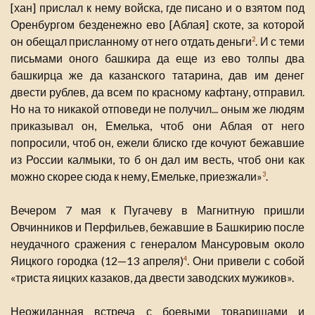
[хан] прислал к нему войска, где писано и о взятом под
Оренбургом безденежно ево [Аблая] скоте, за которой
он обещал присланному от него отдать деньги
. И с теми
2
письмами оного башкира да еще из ево толпы два
башкирца же да казанского татарина, дав им денег
двести рублев, да всем по красному кафтану, отправил.
Но на то никакой отповеди не получил... оным же людям
приказывал он, Емелька, чтоб они Аблая от него
попросили, чтоб он, ежели блиско где кочуют бежавшие
из России калмыки, то б он дал им весть, чтоб они как
можно скорее сюда к нему, Емельке, приезжали»
.
3
Вечером 7 мая к Пугачеву в Магнитную пришли
Овчинников и Перфильев, бежавшие в Башкирию после
неудачного сражения с генералом Мансуровым около
Яицкого городка (12—13 апреля)
. Они привели с собой
4
«триста яицких казаков, да двести заводских мужиков».
Неожиданная встреча с боевыми товарищами и