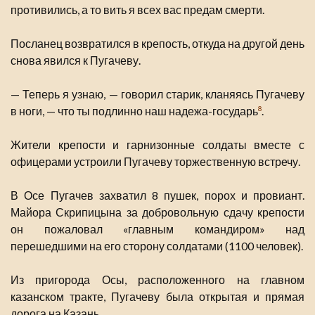
противились, а то вить я всех вас предам смерти.
Посланец возвратился в крепость, откуда на другой день
снова явился к Пугачеву.
— Теперь я узнаю, — говорил старик, кланяясь Пугачеву
в ноги, — что ты подлинно наш надежа-государь
.
8
Жители крепости и гарнизонные солдаты вместе с
офицерами устроили Пугачеву торжественную встречу.
В Осе Пугачев захватил 8 пушек, порох и провиант.
Майора Скрипицына за добровольную сдачу крепости
он пожаловал «главным командиром» над
перешедшими на его сторону солдатами (1100 человек).
Из пригорода Осы, расположенного на главном
казанском тракте, Пугачеву была открытая и прямая
дорога на Казань.