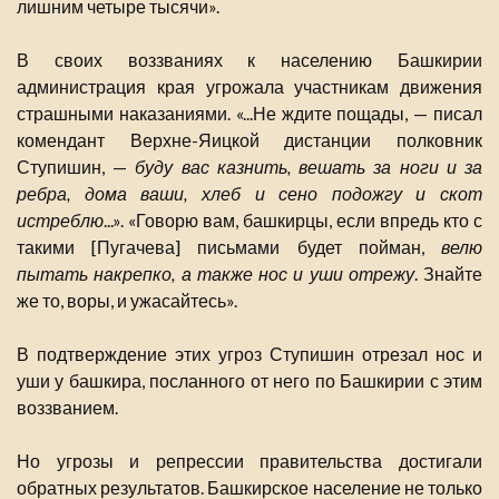
лишним четыре тысячи».
В своих воззваниях к населению Башкирии
администрация края угрожала участникам движения
страшными наказаниями. «...Не ждите пощады, — писал
комендант Верхне-Яицкой дистанции полковник
Ступишин, —
буду вас казнить, вешать за ноги и за
ребра, дома ваши, хлеб и сено подожгу и скот
истреблю
...». «Говорю вам, башкирцы, если впредь кто с
такими [Пугачева] письмами будет пойман,
велю
пытать накрепко, а также нос и уши отрежу
. Знайте
же то, воры, и ужасайтесь».
В подтверждение этих угроз Ступишин отрезал нос и
уши у башкира, посланного от него по Башкирии с этим
воззванием.
Но угрозы и репрессии правительства достигали
обратных результатов. Башкирское население не только