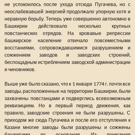
не успокоилось после ухода отсюда Пугачева, но с
неослабевавшей энергией продолжало упорную хотя и
неравную борьбу. Теперь уже совершенно автономно в
Башкирии действовало несколько крупных
повстанческих отрядов. На кровавые репрессии
башкирское население отвечало повсеместными
восстаниями, сопровождавшимися разрушением и
сожжением заводов и заводских строений,
беспощадным истреблением заводской администрации
и чиновников.
Выше уже было сказано, что к 1 января 1774 г. почти все
заводы, расположенные на территории Башкирии, были
захвачены повстанцами и подверглись всевозможным
реквизициям. Но в первый период движения, как
правило, заводские строения не были разрушены. С
приходом же сюда Пугачева и после его отступления к
Казани многие заводы были разрушены и сожжены
башкирами до основания. Из донесения