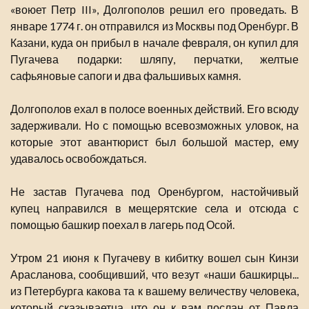
«воюет Петр III», Долгополов решил его проведать. В
январе 1774 г. он отправился из Москвы под Оренбург. В
Казани, куда он прибыл в начале февраля, он купил для
Пугачева подарки: шляпу, перчатки, желтые
сафьяновые сапоги и два фальшивых камня.
Долгополов ехал в полосе военных действий. Его всюду
задерживали. Но с помощью всевозможных уловок, на
которые этот авантюрист был большой мастер, ему
удавалось освобождаться.
Не застав Пугачева под Оренбургом, настойчивый
купец направился в мещерятские села и отсюда с
помощью башкир поехал в лагерь под Осой.
Утром 21 июня к Пугачеву в кибитку вошел сын Кинзи
Арасланова, сообщивший, что везут «наши башкирцы...
из Петербурга какова та к вашему величеству человека,
который сказываетца, что он к вам послан от Павла