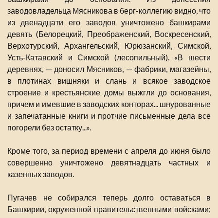
заводовладельца Мясникова в берг-коллегию видно, что
из двенадцати его заводов уничтожено башкирами
девять (Белорецкий, Преображенский, Воскресенский,
Верхотурский, Архангельский, Юрюзанский, Симской,
Усть-Катавский и Симской (лесопильный). «В шести
деревнях, — доносил Мясников, — фабрики, магазейны,
в плотинах вишняки и слань и всякое заводское
строение и крестьянские домы выжгли до основания,
причем и имевшие в заводских конторах... шнурованные
и запечатанные книги и протчие письменные дела все
погорели без остатку...».
Кроме того, за период времени с апреля до июня было
совершенно уничтожено девятнадцать частных и
казенных заводов.
Пугачев не собирался теперь долго оставаться в
Башкирии, окруженной правительственными войсками;