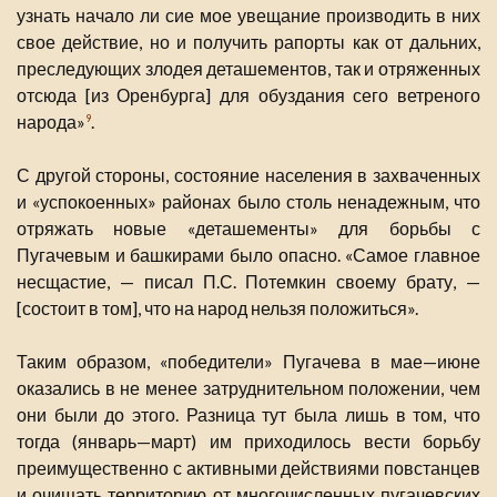
узнать начало ли сие мое увещание производить в них
свое действие, но и получить рапорты как от дальних,
преследующих злодея деташементов, так и отряженных
отсюда [из Оренбурга] для обуздания сего ветреного
народа»
.
9
С другой стороны, состояние населения в захваченных
и «успокоенных» районах было столь ненадежным, что
отряжать новые «деташементы» для борьбы с
Пугачевым и башкирами было опасно. «Самое главное
несщастие, — писал П.С. Потемкин своему брату, —
[состоит в том], что на народ нельзя положиться».
Таким образом, «победители» Пугачева в мае—июне
оказались в не менее затруднительном положении, чем
они были до этого. Разница тут была лишь в том, что
тогда (январь—март) им приходилось вести борьбу
преимущественно с активными действиями повстанцев
и очищать территорию от многочисленных пугачевских