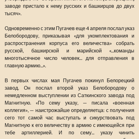
заводе пристало к нему русских и башкирцов до двух
тысяч».
Одновременно с этим Пугачев еще 4 апреля послал указ
Белобородову, приказывая «для укомплектования и
распространения корпуса его величества» собрать
русской, башкирской и марийской «...команды
многотысячное число человек... для отправления в
главную армию...».
В первых числах мая Пугачев покинул Белорецкий
завод. Он послал второй указ Белобородову о
немедленном выступлении из Саткинского завода под
Магнитную. «По сему указу, — писала «военная
коллегия», — наистрожайше определяетца: с получения
сего тот самой час выступать и сикурствовать под
Магнитную к его величеству в армию с имеющейся при
тебе артиллерией. И по сему... указу чинить