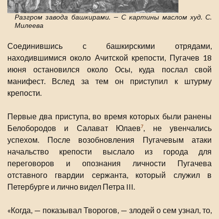
Разгром завода башкирами. — С картины маслом худ. С.
Милеева
Соединившись с башкирскими отрядами,
находившимися около Ачитской крепости, Пугачев 18
июня остановился около Осы, куда послал свой
манифест. Вслед за тем он приступил к штурму
крепости.
Первые два приступа, во время которых были ранены
Белобородов и Салават Юлаев
, не увенчались
7
успехом. После возобновления Пугачевым атаки
начальство крепости выслало из города для
переговоров и опознания личности Пугачева
отставного гвардии сержанта, который служил в
Петербурге и лично видел Петра III.
«Когда, — показывал Творогов, — злодей о сем узнал, то,