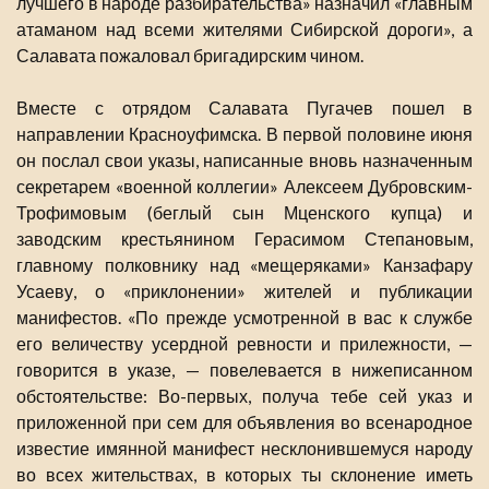
лучшего в народе разбирательства» назначил «главным
атаманом над всеми жителями Сибирской дороги», а
Салавата пожаловал бригадирским чином.
Вместе с отрядом Салавата Пугачев пошел в
направлении Красноуфимска. В первой половине июня
он послал свои указы, написанные вновь назначенным
секретарем «военной коллегии» Алексеем Дубровским-
Трофимовым (беглый сын Мценского купца) и
заводским крестьянином Герасимом Степановым,
главному полковнику над «мещеряками» Канзафару
Усаеву, о «приклонении» жителей и публикации
манифестов. «По прежде усмотренной в вас к службе
его величеству усердной ревности и прилежности, —
говорится в указе, — повелевается в нижеписанном
обстоятельстве: Во-первых, получа тебе сей указ и
приложенной при сем для объявления во всенародное
известие имянной манифест несклонившемуся народу
во всех жительствах, в которых ты склонение иметь