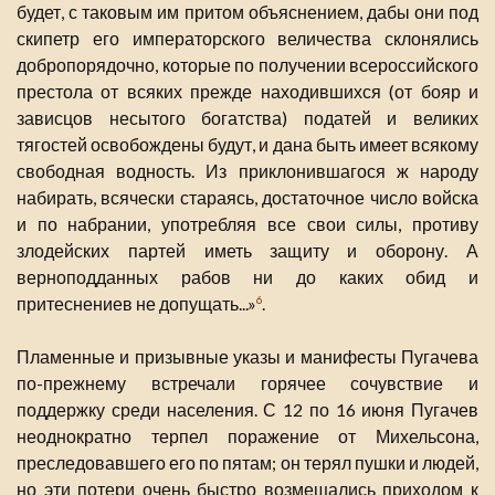
будет, с таковым им притом объяснением, дабы они под
скипетр его императорского величества склонялись
добропорядочно, которые по получении всероссийского
престола от всяких прежде находившихся (от бояр и
зависцов несытого богатства) податей и великих
тягостей освобождены будут, и дана быть имеет всякому
свободная водность. Из приклонившагося ж народу
набирать, всячески стараясь, достаточное число войска
и по набрании, употребляя все свои силы, противу
злодейских партей иметь защиту и оборону. А
верноподданных рабов ни до каких обид и
притеснениев не допущать...»
.
6
Пламенные и призывные указы и манифесты Пугачева
по-прежнему встречали горячее сочувствие и
поддержку среди населения. С 12 по 16 июня Пугачев
неоднократно терпел поражение от Михельсона,
преследовавшего его по пятам; он терял пушки и людей,
но эти потери очень быстро возмещались приходом к