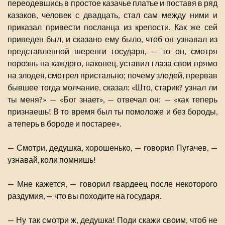
переодевшись в простое казачье платье и поставя в ряд
казаков, человек с двадцать, стал сам между ними и
приказал привести посланца из крепости. Как же сей
приведен был, и сказано ему было, чтоб он узнавал из
представленной шеренги государя, — то он, смотря
порознь на каждого, наконец, уставил глаза свои прямо
на злодея, смотрел пристально; почему злодей, прервав
бывшее тогда молчание, сказал: «Што, старик? узнал ли
ты меня?» — «Бог знает», — отвечал он: — «как теперь
признаешь! В то время был ты помоложе и без бороды,
а теперь в бороде и постарее».
— Смотри, дедушка, хорошенько, — говорил Пугачев, —
узнавай, коли помнишь!
— Мне кажется, — говорил гвардеец после некоторого
раздумия, — что вы походите на государя.
— Ну так смотри ж, дедушка! Поди скажи своим, чтоб не