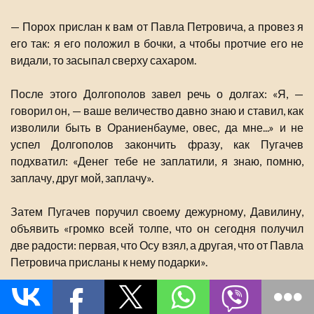
— Порох прислан к вам от Павла Петровича, а провез я
его так: я его положил в бочки, а чтобы протчие его не
видали, то засыпал сверху сахаром.
После этого Долгополов завел речь о долгах: «Я, —
говорил он, — ваше величество давно знаю и ставил, как
изволили быть в Ораниенбауме, овес, да мне...» и не
успел Долгополов закончить фразу, как Пугачев
подхватил: «Денег тебе не заплатили, я знаю, помню,
заплачу, друг мой, заплачу».
Затем Пугачев поручил своему дежурному, Давилину,
объявить «громко всей толпе, что он сегодня получил
две радости: первая, что Осу взял, а другая, что от Павла
Петровича присланы к нему подарки».
Пугачев, делая вид, что обрадован «вестями из
Петербурга», между тем приказал Чумакову и Творогову