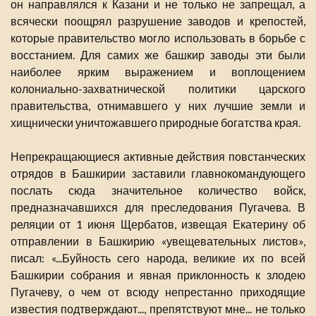
он направлялся к Казани и не только не запрещал, а
всячески поощрял разрушение заводов и крепостей,
которые правительство могло использовать в борьбе с
восстанием. Для самих же башкир заводы эти были
наиболее ярким выражением и воплощением
колониально-захватнической политики царского
правительства, отнимавшего у них лучшие земли и
хищнически уничтожавшего природные богатства края.
Непрекращающиеся активные действия повстанческих
отрядов в Башкирии заставили главнокомандующего
послать сюда значительное количество войск,
предназначавшихся для преследования Пугачева. В
реляции от 1 июня Щербатов, извещая Екатерину об
отправлении в Башкирию «увещевательных листов»,
писал: «...Буйность сего народа, великие их по всей
Башкирии собрания и явная приклонность к злодею
Пугачеву, о чем от всюду непрестанно приходящие
известия подтверждают..., препятствуют мне... не только